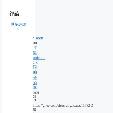
評論
更多評論
>
ejsoon
on
收
集
unicode
cjk
同
偏
旁
的
字
2026-
08-
03
https://gitee.com/eisoch/irg/issues/I5FR1Q
這