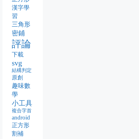
漢字學
習
三角形
密鋪
評論
下載
svg
結構判定
原創
趣味數
學
小工具
複合字首
android
正方形
割補