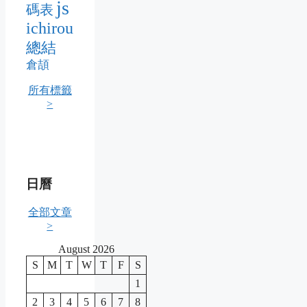
js
碼表
ichirou
總結
倉頡
所有標籤
>
日曆
全部文章
>
August 2026
S
M
T
W
T
F
S
1
2
3
4
5
6
7
8