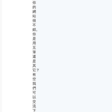
你
的
網
站
很
不
錯。
你
是
用
五
筆
還
是
其
它？
有
空
我
們
可
以
交
流
下