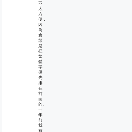
不
太
方
便，
因
為
倉
頡
是
把
繁
體
字
優
先
排
在
前
面
的。
一
年
前
我
有