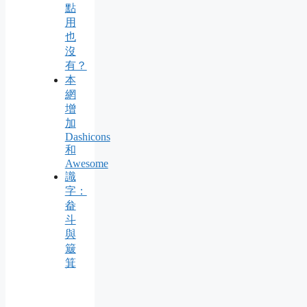
點
用
也
沒
有？
本
網
增
加
Dashicons
和
Awesome
識
字：
畚
斗
與
簸
箕