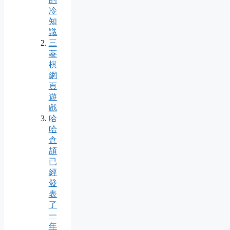
冷
知
識
三
菱
棋
網
頁
遊
戲
哈
哈
倉
頡
已
經
發
表
了
一
年