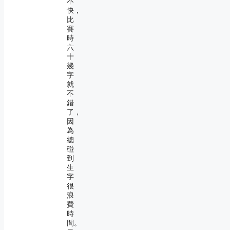
不
快，
比
賽
時
六
十
幾
字
就
不
錯
了，
因
為
總
碰
到
生
字
很
浪
費
時
間。