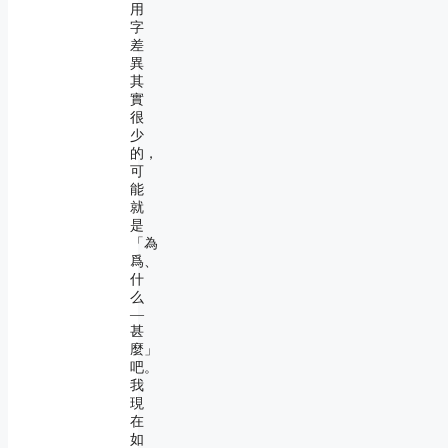
用
字
差
異
其
實
很
少
的，
可
能
就
是
「為
爲、
什
么
―
甚
麼」
吧。
我
現
在
如