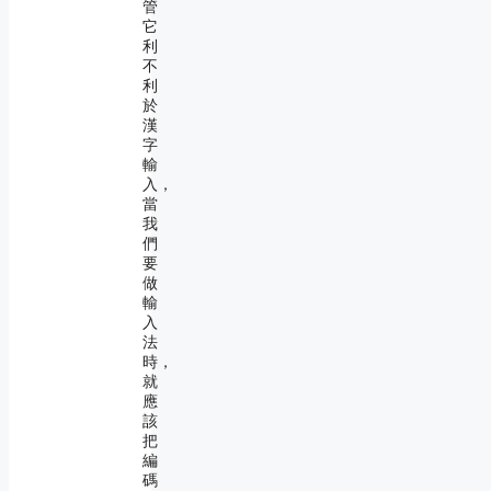
管
它
利
不
利
於
漢
字
輸
入，
當
我
們
要
做
輸
入
法
時，
就
應
該
把
編
碼