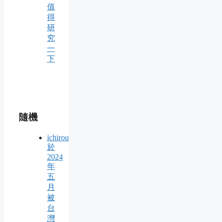
值
得
研
究
一
下
隨機
ichirou
於
2024
年
五
月
被
台
灣