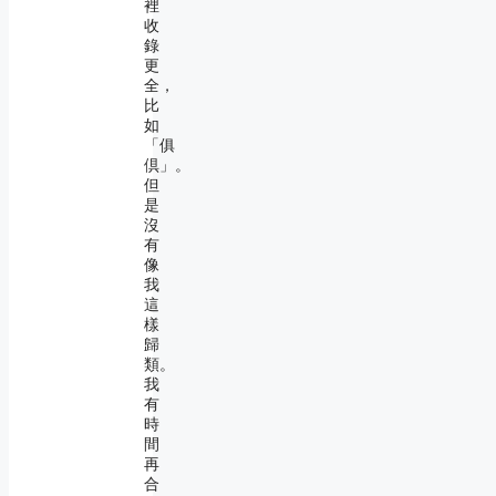
裡
收
錄
更
全，
比
如
「俱
倶」。
但
是
沒
有
像
我
這
樣
歸
類。
我
有
時
間
再
合