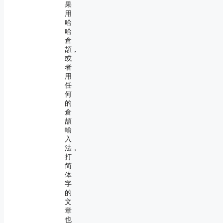
果
用
哈
哈
倉
頡，
或
者
用
任
何
的
倉
頡
輸
入
法，
打
简
体
字
的
文
章
也