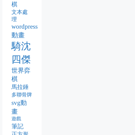
棋
文本處
理
wordpress
動畫
騎沈
四傑
世界弈
棋
馬拉錘
多聯骨牌
svg動
畫
遊戲
筆記
正方形