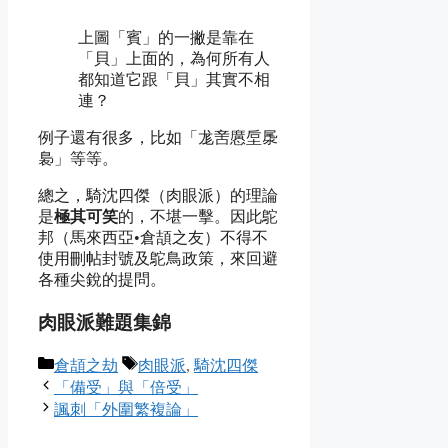
上圖「賓」的一撇是靠在
「貝」上面的，為何所有人
都知道它跟「貝」其實不相
連？
例子還有很多，比如「尨㖖懬垕㞙
裊」等等。
總之，騎沈四傑（肉眼派）的理論
是
極其可笑
的，不堪一擊。因此鴕
邦（馬來西亞•倉頡之友）不得不
使用刪帖封號及鴕鳥政策，來回避
各種尖銳的提問。
肉眼派難題集錦
Categories
Tags
倉頡之劫
肉眼派
,
騎沈四傑
「備受」與「倍受」
諷刺「外圍繁複論」