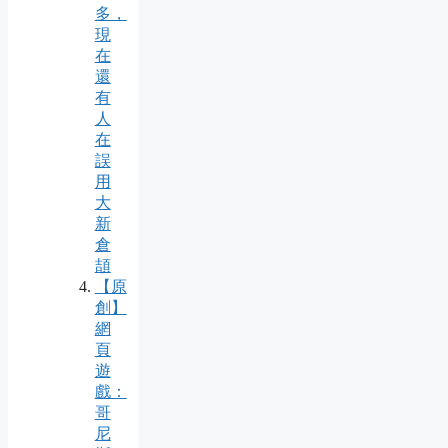
多，
現
在
還
有
人
在
誤
用
大
新
倉
頡
【原
創】
網
頁
遊
戲：
哥
尼