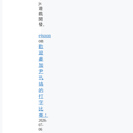
js
遊
戲
開
發。
ejsoon
on
歡
迎
參
加
尹
卂
搞
的
打
字
比
賽！
2026-
07-
06