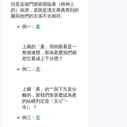
但是這個門派卻面臨著（精神上
的）崩潰，原因是漢文庫典查到的
圖與他們的主張不太相符。
例一：
夏
上圖的「夏」用肉眼看是一
整個連體，那為甚麼我們都
把它看成上下分體？
例二：
產
上圖「產」的亠與下方是分
離的，那我們靠甚麼認為產
的結構判定是「文/(厂>
生)」？
例三：
賓