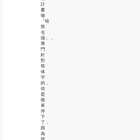
計
畫
做
「哈
简
仓
颉」，
專
門
針
對
简
体
字
的，
但
是
後
來
停
下
了，
因
為
我