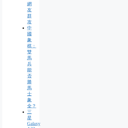
網
友
群
攻
中
國
象
棋：
雙
馬
兵
能
否
勝
馬
士
象
全？
三
星
Galaxy