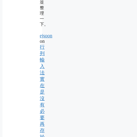
並
整
理
一
下。
ejsoon
on
行
列
輸
入
法
實
在
是
沒
有
必
要
再
存
於