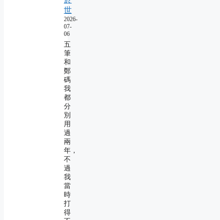
世
2026-
07-
06
五
筆
和
鄭
碼
我
都
分
別
用
過
兩
年，
不
過
我
當
時
打
得