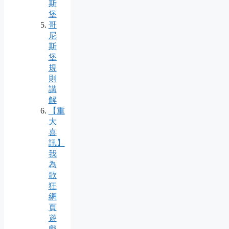
斯
堡
哥
尼
斯
堡
規
則
講
解
【重
大
喜
訊】
我
為
歌
狂
網
頁
遊
戲