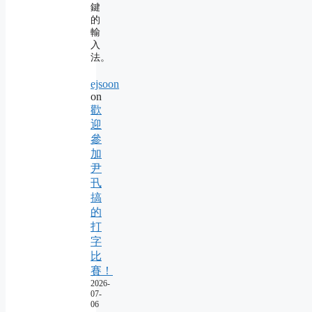
鍵
的
輸
入
法。
ejsoon
on
歡
迎
參
加
尹
卂
搞
的
打
字
比
賽！
2026-
07-
06