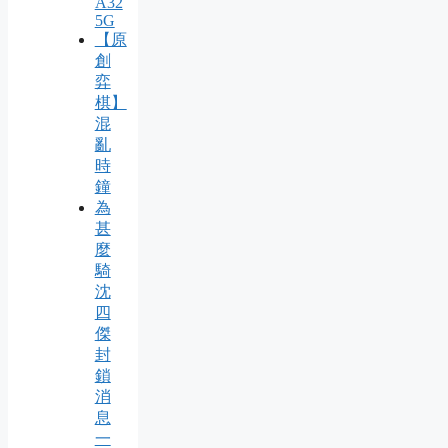
A32
5G
【原
創
弈
棋】
混
亂
時
鐘
為
甚
麼
騎
沈
四
傑
封
鎖
消
息
一