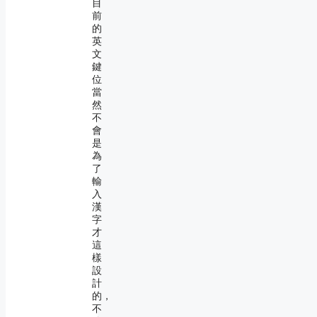
目
前
的
英
文
鍵
位
當
然
不
會
是
為
了
輸
入
漢
字
才
這
樣
設
計
的，
不