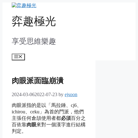
Skip
to
content
弈趣極光
享受思維樂趣
Menu
肉眼派面臨崩潰
2024-03-06
2022-07-23
by
ejsoon
肉眼派指的是以「馬拉錘、cj6、
ichirou、ceku」為首的門派，他們
主張任何倉頡使用者都
必須
百分之
百依靠
肉眼
來對一個漢字進行結構
判定。