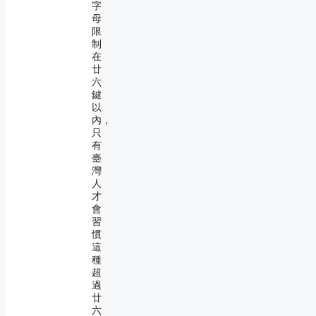
字
母
限
制
在
廿
六
鍵
以
內，
只
有
臺
灣
人
才
會
習
慣
這
種
超
過
廿
六