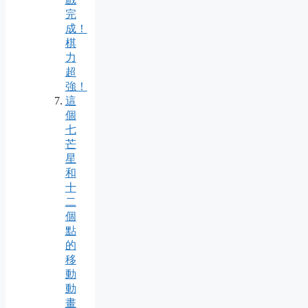
完
成！
棋
力
超
強！
這
個
七
芒
星
和
十
二
個
點
的
移
動
動
畫