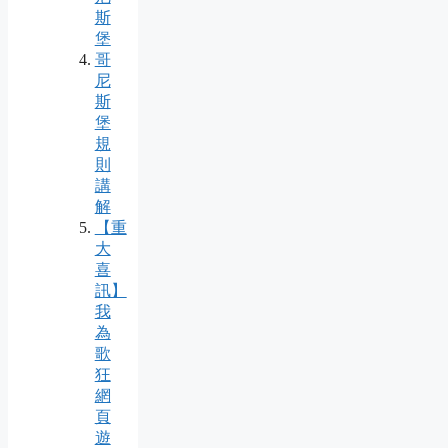
斯
堡
哥
尼
斯
堡
規
則
講
解
【重
大
喜
訊】
我
為
歌
狂
網
頁
遊