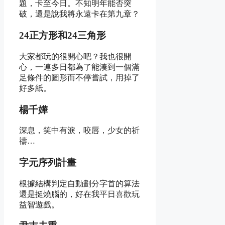
題，卡至今日。不知明年能否突
破，還是說我將永遠卡在第九章？
24正方形和24三角形
大家都玩的很開心吧？我也很開
心，一連多日都為了能湊到一個滿
足條件的圖形而不停嘗試，用掉了
好多紙。
楊千嬅
深息，笑中有淚，咬唇，少女的祈
禱…
字元序列計畫
根據結構判定自動劃分字首的算法
還是挺燒腦的，好在我平日喜歡玩
益智遊戲。