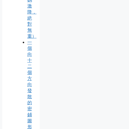
激
降，
絶
對
無
重）
一
個
向
十
二
個
方
向
發
散
的
密
鋪
圖
形