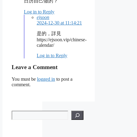
日历自己做的？
Log in to Reply
ejsoon
2024-12-30 at 11:14:21
是的，詳見
https://ejsoon.vip/chinese-
calendar/
Log in to Reply
Leave a Comment
You must be
logged in
to post a
comment.