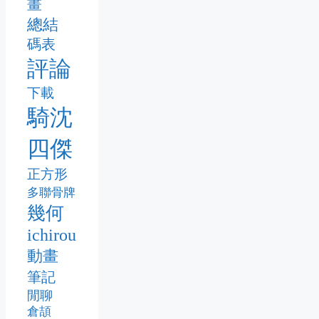
畫
總結
碼表
評論
下載
騎沈
四傑
正方形
多聯骨牌
幾何
ichirou
動畫
筆記
閒聊
倉頡