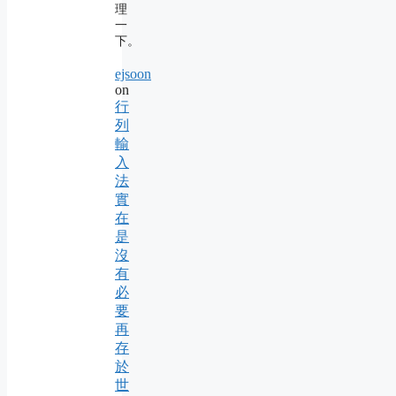
理
一
下。
ejsoon
on
行
列
輸
入
法
實
在
是
沒
有
必
要
再
存
於
世