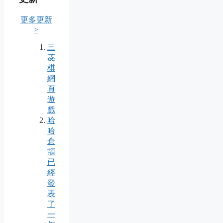
更多更新
>
三
菱
棋
網
頁
遊
戲
哈
哈
倉
頡
已
經
發
表
了
一