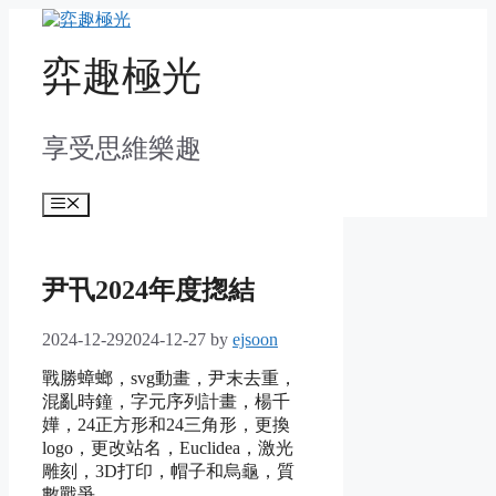
Skip
to
content
弈趣極光
享受思維樂趣
Menu
尹卂2024年度揔結
2024-12-29
2024-12-27
by
ejsoon
戰勝蟑螂，svg動畫，尹末去重，
混亂時鐘，字元序列計畫，楊千
嬅，24正方形和24三角形，更換
logo，更改站名，Euclidea，激光
雕刻，3D打印，帽子和烏龜，質
數戰爭。