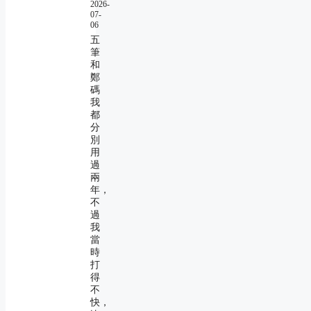
2026-
07-
06
五
筆
和
鄭
碼
我
都
分
別
用
過
兩
年，
不
過
我
當
時
打
得
不
快，