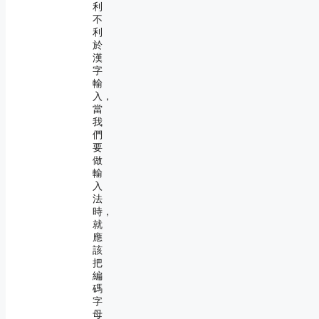
利
不
利
於
漢
字
輸
入，
當
我
們
要
做
輸
入
法
時，
就
應
該
把
編
碼
字
母