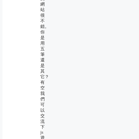
網
站
很
不
錯。
你
是
用
五
筆
還
是
其
它？
有
空
我
們
可
以
交
流
下
js
遊