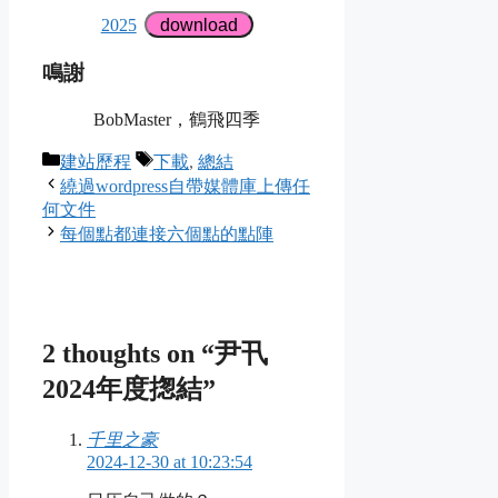
2025
download
鳴謝
BobMaster，鶴飛四季
Categories
Tags
建站歷程
下載
,
總結
繞過wordpress自帶媒體庫上傳任
何文件
每個點都連接六個點的點陣
2 thoughts on “尹卂
2024年度揔結”
千里之豪
2024-12-30 at 10:23:54