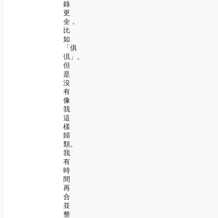
錄
更
全，
比
如
「俱
倶」。
但
是
沒
有
像
我
這
樣
歸
類。
我
有
時
間
再
合
並
整