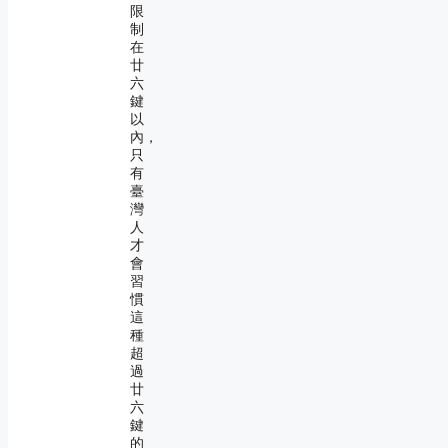
限
制
在
廿
六
鍵
以
內，
只
有
臺
灣
人
才
會
習
慣
這
種
超
過
廿
六
鍵
的