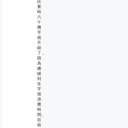
比
賽
時
六
十
幾
字
就
不
錯
了，
因
為
總
碰
到
生
字
很
浪
費
時
間。
目
前