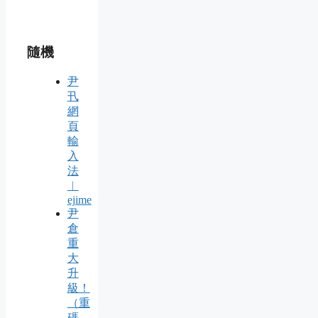
隨機
尹
卂
網
頁
輸
入
法
︱
ejime
尹
倉
重
大
升
級！
（重
碼