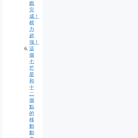
戲
完
成！
棋
力
超
強！
這
個
七
芒
星
和
十
二
個
點
的
移
動
動