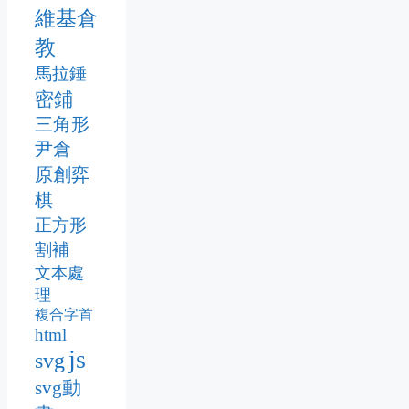
維基倉
教
馬拉錘
密鋪
三角形
尹倉
原創弈
棋
正方形
割補
文本處
理
複合字首
html
js
svg
svg動