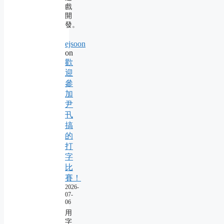
戲
開
發。
ejsoon
on
歡
迎
參
加
尹
卂
搞
的
打
字
比
賽！
2026-
07-
06
用
字