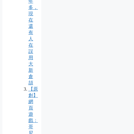
年
多，
現
在
還
有
人
在
誤
用
大
新
倉
頡
【原
創】
網
頁
遊
戲：
哥
尼