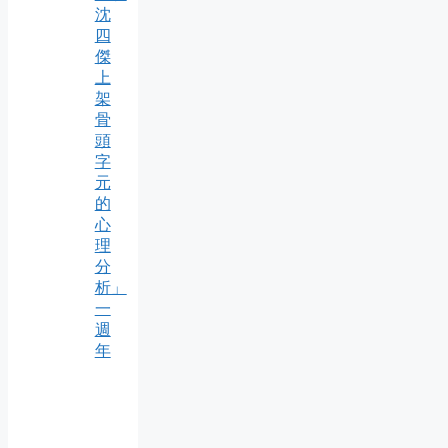
沈
四
傑
上
架
骨
頭
字
元
的
心
理
分
析」
一
週
年