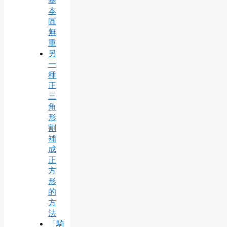
基
本
區
無
重
另
一
種
正
三
角
形
割
補
成
正
方
形
的
方
法
「騎