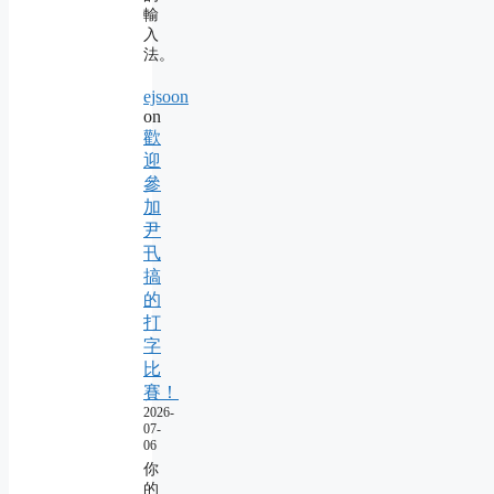
輸
入
法。
ejsoon
on
歡
迎
參
加
尹
卂
搞
的
打
字
比
賽！
2026-
07-
06
你
的