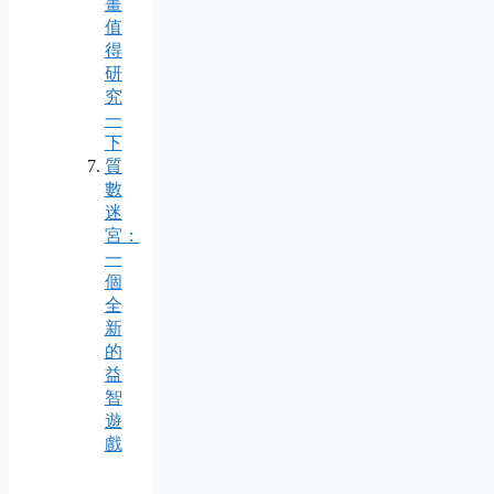
畫
值
得
研
究
一
下
質
數
迷
宮：
一
個
全
新
的
益
智
遊
戲