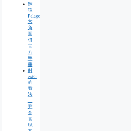
翻
譯
Palago
六
角
圍
棋
官
方
手
冊
對
extG
的
看
法
︱
尹
倉
實
現