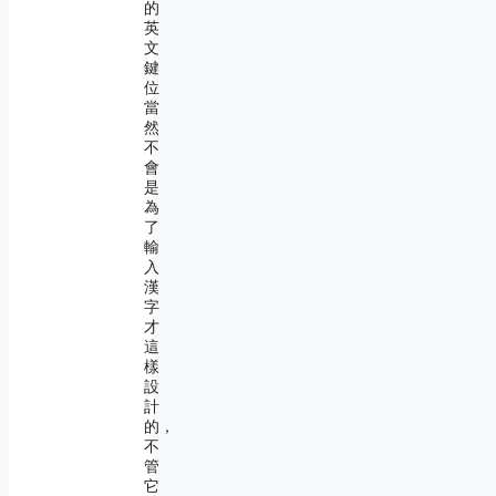
的
英
文
鍵
位
當
然
不
會
是
為
了
輸
入
漢
字
才
這
樣
設
計
的，
不
管
它