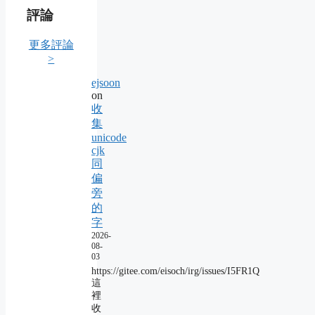
評論
更多評論
>
ejsoon
on
收
集
unicode
cjk
同
偏
旁
的
字
2026-
08-
03
https://gitee.com/eisoch/irg/issues/I5FR1Q
這
裡
收