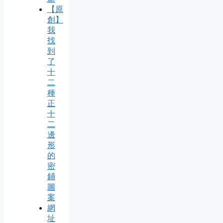
【原
創】
我
找
到
了
十
二
種
正
十
二
邊
形
的
密
鋪
圖
案
網
址