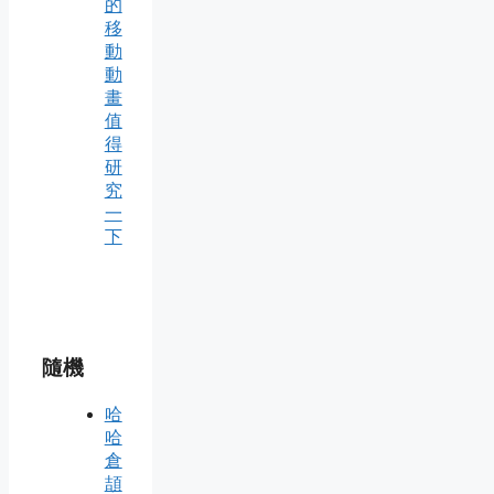
的
移
動
動
畫
值
得
研
究
一
下
隨機
哈
哈
倉
頡