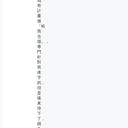
我
有
計
畫
做
「哈
简
仓
颉」，
專
門
針
對
简
体
字
的，
但
是
後
來
停
下
了，
因