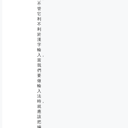
不
管
它
利
不
利
於
漢
字
輸
入，
當
我
們
要
做
輸
入
法
時，
就
應
該
把
編