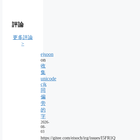
評論
更多評論
>
ejsoon
on
收
集
unicode
cjk
同
偏
旁
的
字
2026-
08-
03
https://gitee.com/eisoch/irg/issues/I5FR1Q