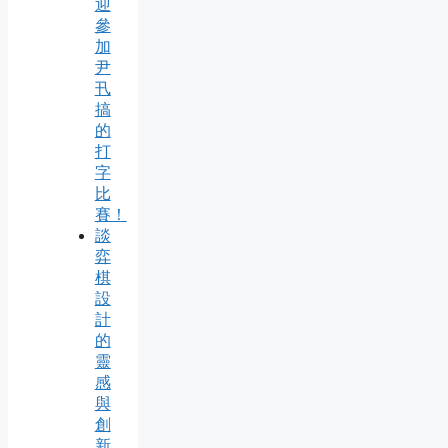
迎
參
加
尹
卂
搞
的
打
字
比
賽！
談
弈
棋
設
計
的
靈
感
與
創
新