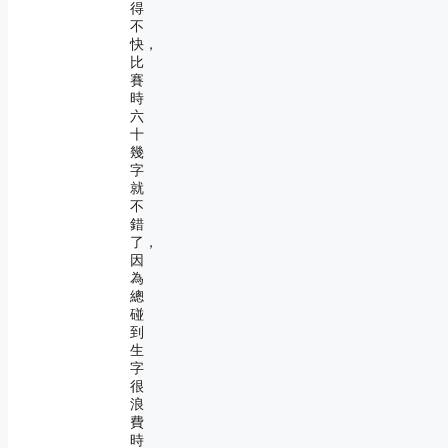
得
不
快，
比
賽
時
六
十
幾
字
就
不
錯
了，
因
為
總
碰
到
生
字
很
浪
費
時