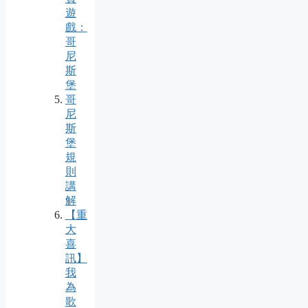
遊
戲：
哥
尼
斯
堡
哥
尼
斯
堡
規
則
講
解
【重
大
喜
訊】
我
為
歌