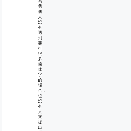
為
我
個
人
沒
有
遇
到
要
打
很
多
简
体
字
的
場
合，
也
沒
有
人
來
提
出