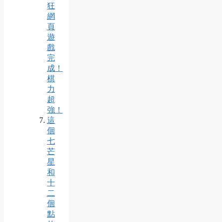
狂
網
頁
遊
戲
完
成！
棋
力
超
強！
這
個
七
芒
星
和
十
二
個
點