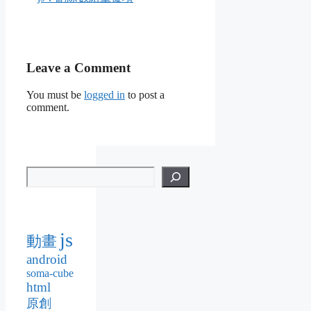
Leave a Comment
You must be
logged in
to post a
comment.
js
動畫
android
soma-cube
html
原創