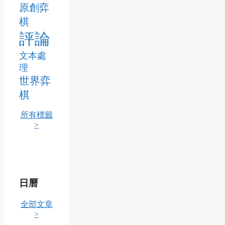
原創弈
棋
評論
文本處
理
世界弈
棋
所有標籤
>
日曆
全部文章
>