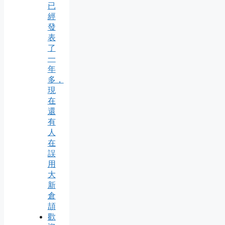
已
經
發
表
了
一
年
多，
現
在
還
有
人
在
誤
用
大
新
倉
頡
歡