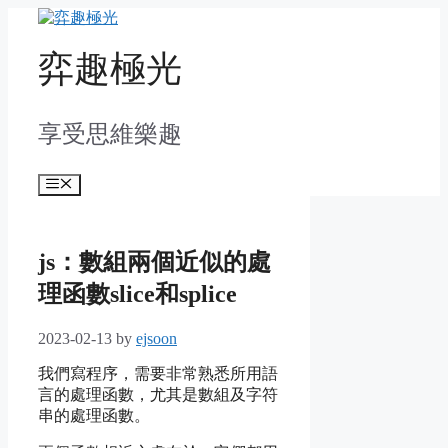
Skip
to
content
弈趣極光
享受思維樂趣
Menu
js：數組兩個近似的處
理函數slice和splice
2023-02-13
by
ejsoon
我們寫程序，需要非常熟悉所用語
言的處理函數，尤其是數組及字符
串的處理函數。