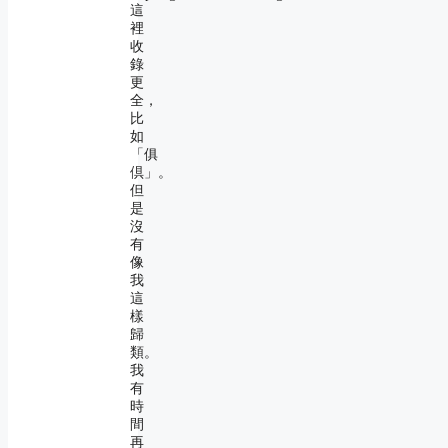
這
裡
收
錄
更
全，
比
如
「俱
倶」。
但
是
沒
有
像
我
這
樣
歸
類。
我
有
時
間
再