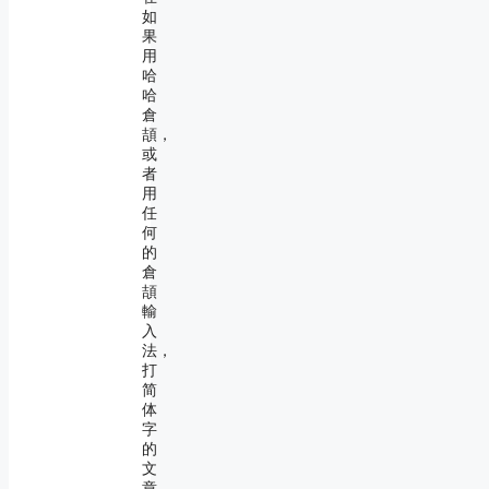
如
果
用
哈
哈
倉
頡，
或
者
用
任
何
的
倉
頡
輸
入
法，
打
简
体
字
的
文
章