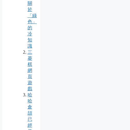
關
於
「綠
色」
的
冷
知
識
三
菱
棋
網
頁
遊
戲
哈
哈
倉
頡
已
經