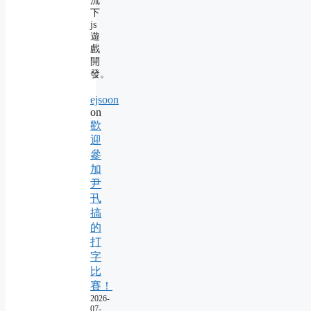
流
下
js
遊
戲
開
發。
ejsoon
on
歡
迎
參
加
尹
卂
搞
的
打
字
比
賽！
2026-
07-