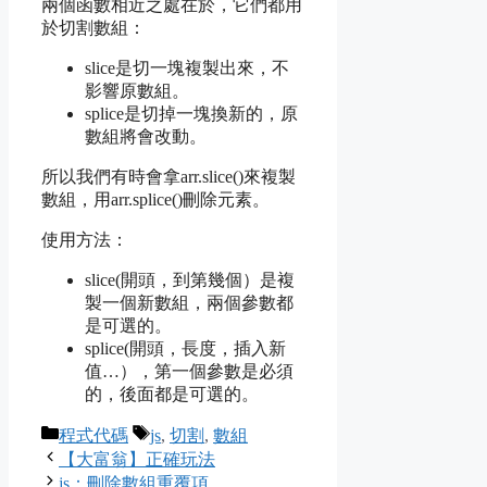
兩個函數相近之處在於，它們都用
於切割數組：
slice是切一塊複製出來，不
影響原數組。
splice是切掉一塊換新的，原
數組將會改動。
所以我們有時會拿arr.slice()來複製
數組，用arr.splice()刪除元素。
使用方法：
slice(開頭，到第幾個）是複
製一個新數組，兩個參數都
是可選的。
splice(開頭，長度，插入新
值…），第一個參數是必須
的，後面都是可選的。
Categories
Tags
程式代碼
js
,
切割
,
數組
【大富翁】正確玩法
js：刪除數組重覆項