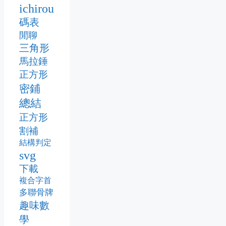
ichirou
碼表
閒聊
三角形
馬拉錘
正方形
密鋪
總結
正方形
割補
結構判定
svg
下載
複合字首
多聯骨牌
趣味數
學