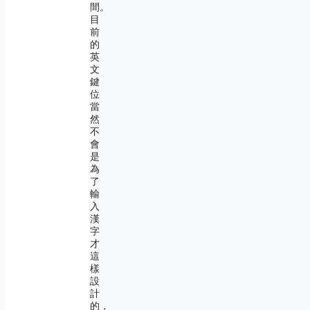
間。
目
前
的
英
文
鍵
位
當
然
不
會
是
為
了
輸
入
漢
字
才
這
樣
設
計
的，