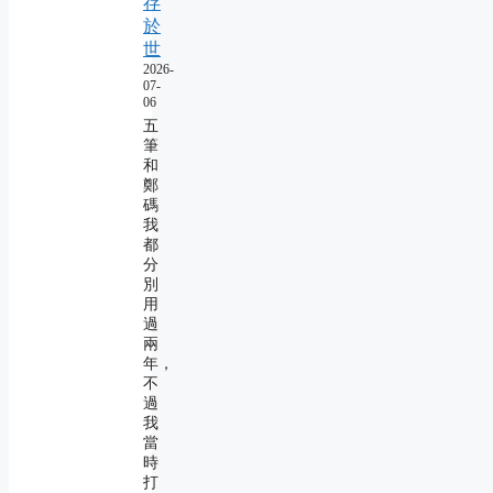
存
於
世
2026-
07-
06
五
筆
和
鄭
碼
我
都
分
別
用
過
兩
年，
不
過
我
當
時
打