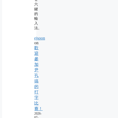
六
鍵
的
輸
入
法。
ejsoon
on
歡
迎
參
加
尹
卂
搞
的
打
字
比
賽！
2026-
07-