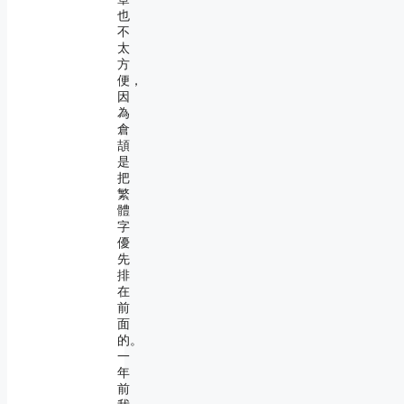
也
不
太
方
便，
因
為
倉
頡
是
把
繁
體
字
優
先
排
在
前
面
的。
一
年
前