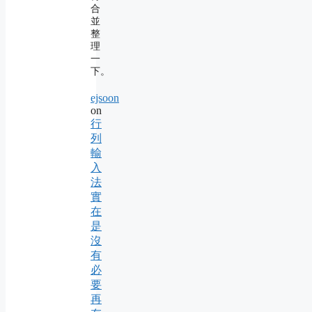
合
並
整
理
一
下。
ejsoon
on
行
列
輸
入
法
實
在
是
沒
有
必
要
再