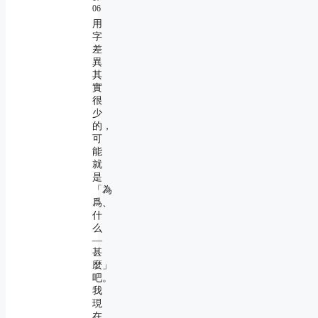
06
用
字
差
異
其
實
很
少
的，
可
能
就
是
「為
爲、
什
么
―
甚
麼」
吧。
我
現
在