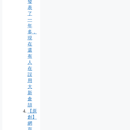
發
表
了
一
年
多，
現
在
還
有
人
在
誤
用
大
新
倉
頡
【原
創】
網
頁