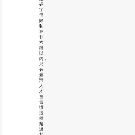
碼
字
母
限
制
在
廿
六
鍵
以
內，
只
有
臺
灣
人
才
會
習
慣
這
種
超
過
廿