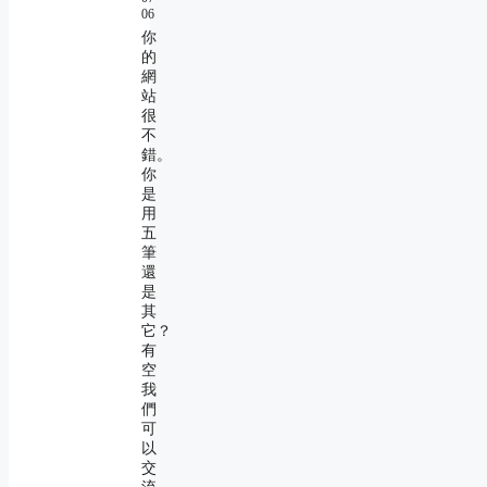
06
你
的
網
站
很
不
錯。
你
是
用
五
筆
還
是
其
它？
有
空
我
們
可
以
交