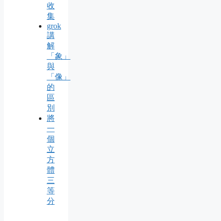
收
集
grok
講
解
「象」
與
「像」
的
區
別
將
一
個
立
方
體
三
等
分