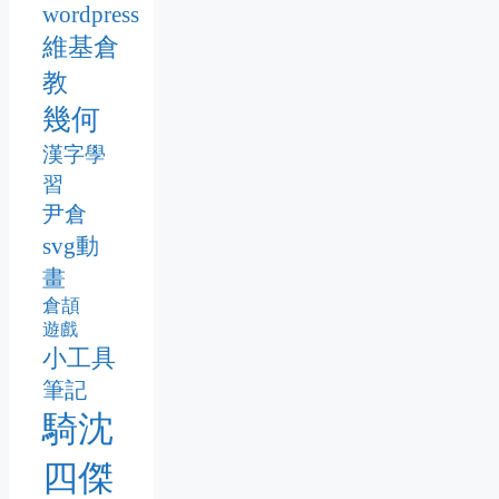
wordpress
維基倉
教
幾何
漢字學
習
尹倉
svg動
畫
倉頡
遊戲
小工具
筆記
騎沈
四傑