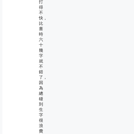
打
得
不
快，
比
賽
時
六
十
幾
字
就
不
錯
了，
因
為
總
碰
到
生
字
很
浪
費