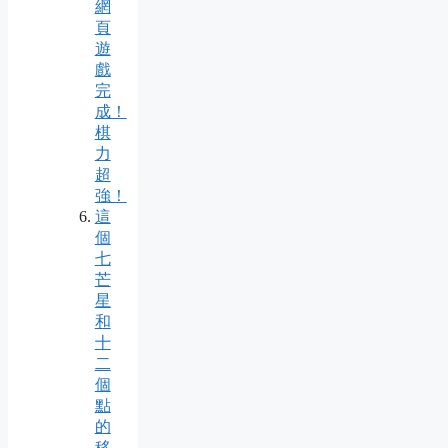
網
頁
遊
戲
完
成！
棋
力
超
強！
這
個
七
芒
星
和
十
二
個
點
的
移