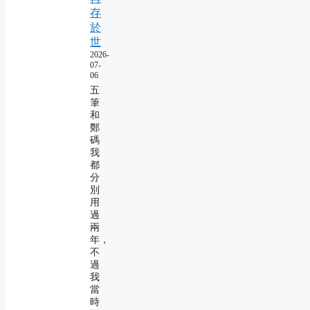
存
於
世
2026-
07-
06
五
筆
和
鄭
碼
我
都
分
別
用
過
兩
年，
不
過
我
當
時