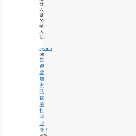
廿
六
鍵
的
輸
入
法。
ejsoon
on
歡
迎
參
加
尹
卂
搞
的
打
字
比
賽！
2026-