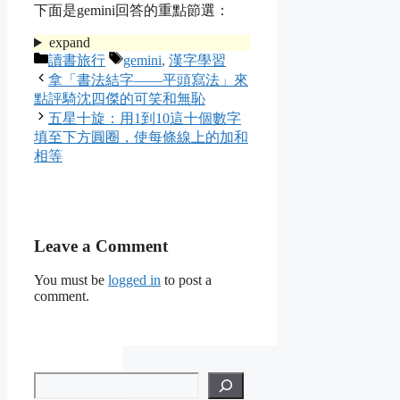
下面是gemini回答的重點節選：
expand
Categories
Tags
讀書旅行
gemini
,
漢字學習
拿「書法結字——平頭寫法」來
點評騎沈四傑的可笑和無恥
五星十旋：用1到10這十個數字
填至下方圓圈，使每條線上的加和
相等
Leave a Comment
You must be
logged in
to post a
comment.