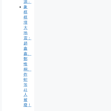
源」
象
棋
棋
壇
大
地
震：
趙
鑫
鑫、
鄭
惟
桐、
炸
蛇
等
41
人
被
廢！