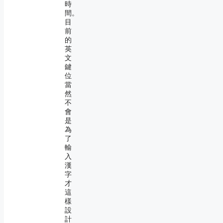
時
間。
目
前
的
英
文
鍵
位
當
然
不
會
是
為
了
輸
入
漢
字
才
這
樣
設
計