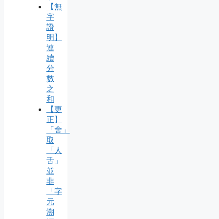
【無
字
證
明】
連
續
分
數
之
和
【更
正】
「舍」
取
「人
舌」
並
非
「字
元
溯