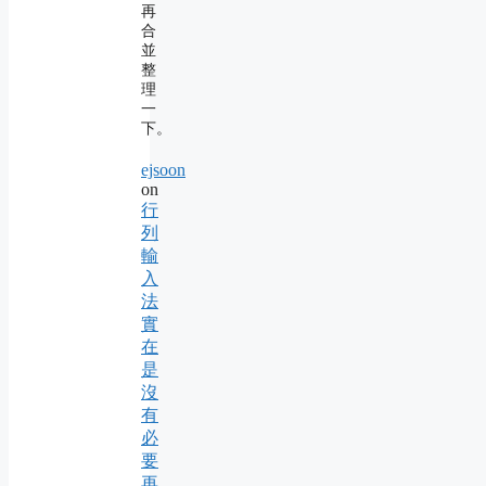
再
合
並
整
理
一
下。
ejsoon
on
行
列
輸
入
法
實
在
是
沒
有
必
要
再