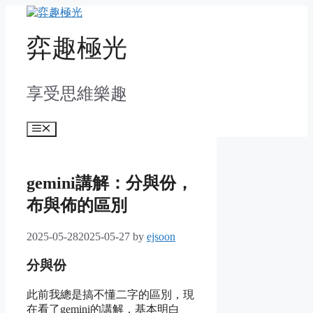
Skip
to
content
弈趣極光
享受思維樂趣
Menu
gemini講解：分與份，
布與佈的區別
2025-05-28
2025-05-27
by
ejsoon
分與份
此前我總是搞不懂二字的區別，現
在看了gemini的講解，基本明白