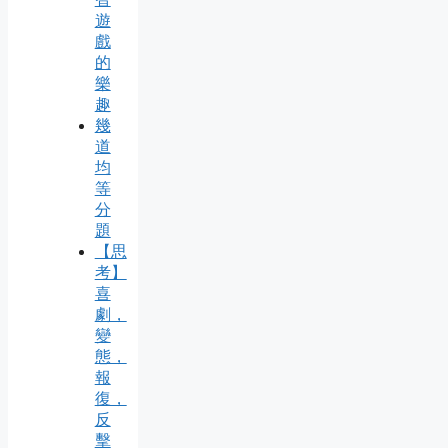
遊
戲
的
樂
趣
幾
道
均
等
分
題
【思
考】
喜
劇，
變
態，
報
復，
反
擊