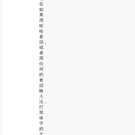
在
如
果
用
哈
哈
倉
頡，
或
者
用
任
何
的
倉
頡
輸
入
法，
打
简
体
字
的
文