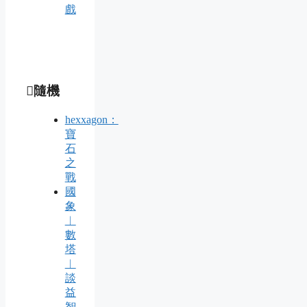
戲
隨機
hexxagon：
寶
石
之
戰
國
象
︱
數
塔
︱
談
益
智