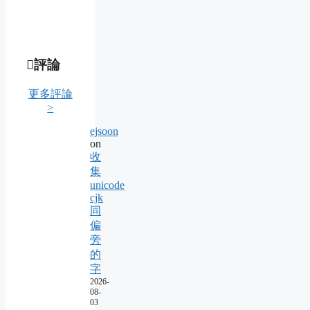
評論
更多評論
>
ejsoon
on
收
集
unicode
cjk
同
偏
旁
的
字
2026-
08-
03