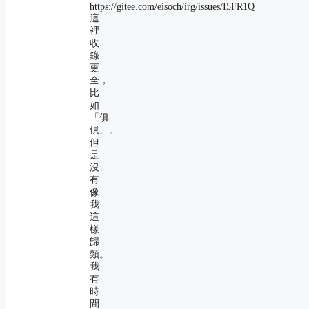
https://gitee.com/eisoch/irg/issues/I5FR1Q
這
裡
收
錄
更
全，
比
如
「俱
倶」。
但
是
沒
有
像
我
這
樣
歸
類。
我
有
時
間