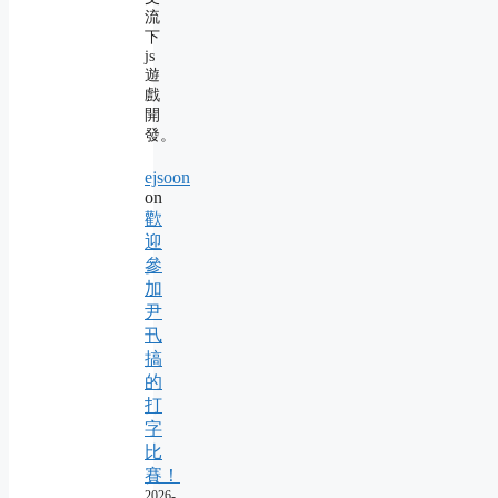
流
下
js
遊
戲
開
發。
ejsoon
on
歡
迎
參
加
尹
卂
搞
的
打
字
比
賽！
2026-