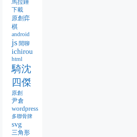
馬拉錘
下載
原創弈
棋
android
js
閒聊
ichirou
html
騎沈
四傑
原創
尹倉
wordpress
多聯骨牌
svg
三角形