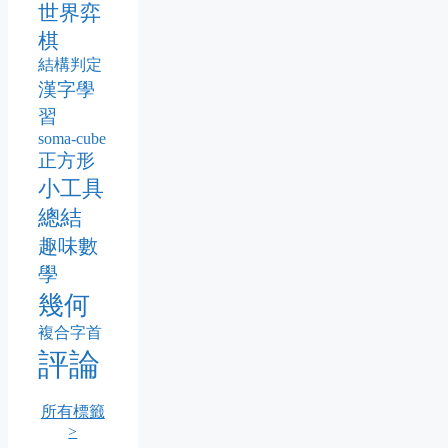
世界弈
棋
結構判定
漢字學
習
soma-cube
正方形
小工具
總結
趣味數
學
幾何
複合字首
評論
所有標籤
>