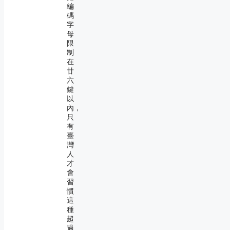
編
碼
字
母
限
制
在
廿
六
鍵
以
內，
只
有
臺
灣
人
才
會
習
慣
這
種
超
過