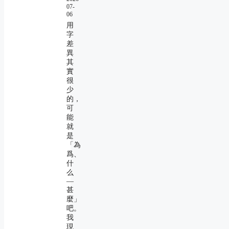
07-
06
用
字
差
異
其
實
很
少
的，
可
能
就
是
「為
爲、
什
么
―
甚
麼」
吧。
我
現