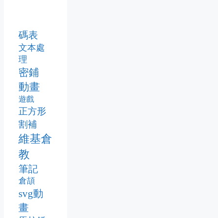
碼表
文本處
理
密鋪
動畫
遊戲
正方形
割補
維基倉
教
筆記
倉頡
svg動
畫