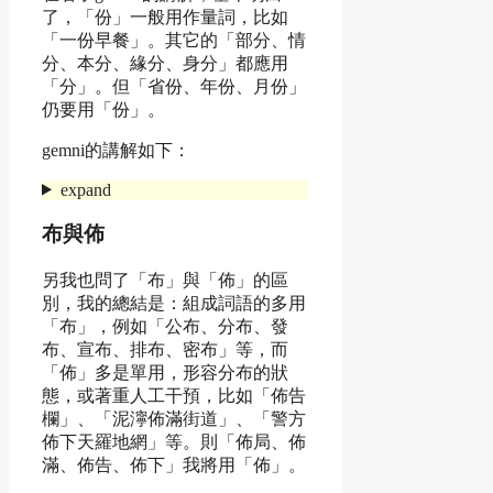
了，「份」一般用作量詞，比如
「一份早餐」。其它的「部分、情
分、本分、緣分、身分」都應用
「分」。但「省份、年份、月份」
仍要用「份」。
gemni的講解如下：
expand
布與佈
另我也問了「布」與「佈」的區
別，我的總結是：組成詞語的多用
「布」，例如「公布、分布、發
布、宣布、排布、密布」等，而
「佈」多是單用，形容分布的狀
態，或著重人工干預，比如「佈告
欄」、「泥濘佈滿街道」、「警方
佈下天羅地網」等。則「佈局、佈
滿、佈告、佈下」我將用「佈」。