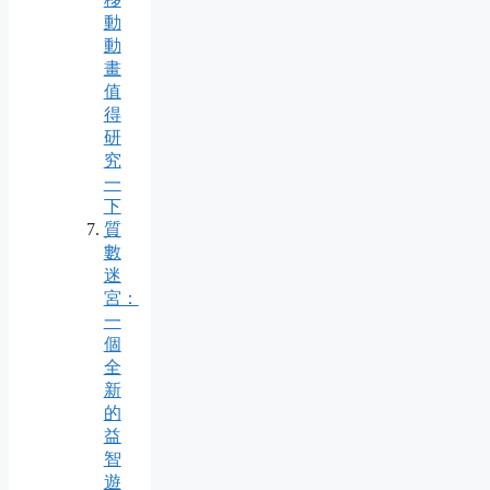
動
動
畫
值
得
研
究
一
下
質
數
迷
宮：
一
個
全
新
的
益
智
遊