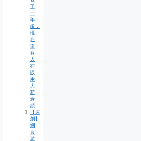
了
一
年
多，
現
在
還
有
人
在
誤
用
大
新
倉
頡
【原
創】
網
頁
遊