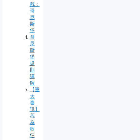
戲：
哥
尼
斯
堡
哥
尼
斯
堡
規
則
講
解
【重
大
喜
訊】
我
為
歌
狂