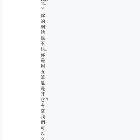
07-
06
你
的
網
站
很
不
錯。
你
是
用
五
筆
還
是
其
它？
有
空
我
們
可
以
交