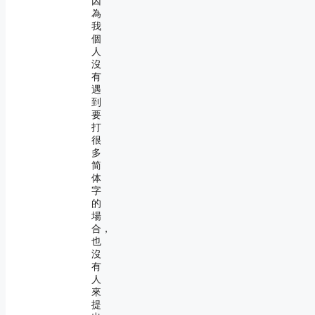
因
為
我
個
人
沒
有
遇
到
要
打
很
多
简
体
字
的
場
合，
也
沒
有
人
來
提