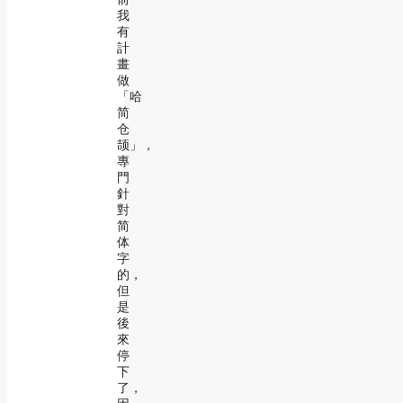
我
有
計
畫
做
「哈
简
仓
颉」，
專
門
針
對
简
体
字
的，
但
是
後
來
停
下
了，