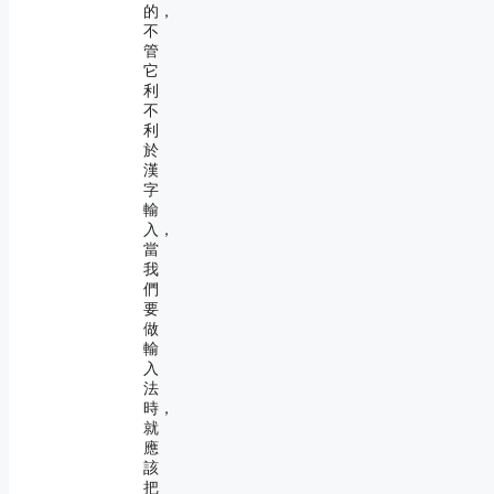
的，
不
管
它
利
不
利
於
漢
字
輸
入，
當
我
們
要
做
輸
入
法
時，
就
應
該
把