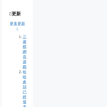
更新
更多更新
>
三
菱
棋
網
頁
遊
戲
哈
哈
倉
頡
已
經
發
表