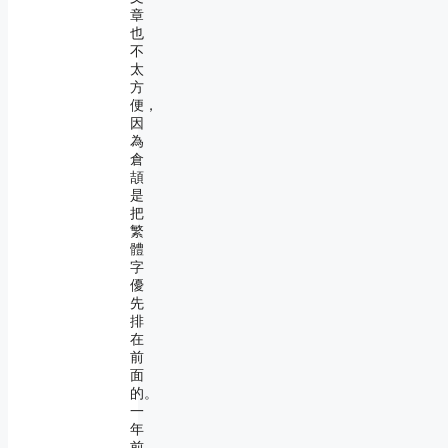
章
也
不
太
方
便，
因
為
倉
頡
是
把
繁
體
字
優
先
排
在
前
面
的。
一
年
前