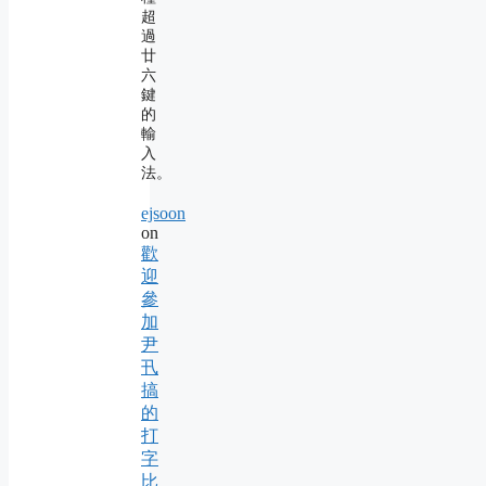
超
過
廿
六
鍵
的
輸
入
法。
ejsoon
on
歡
迎
參
加
尹
卂
搞
的
打
字
比