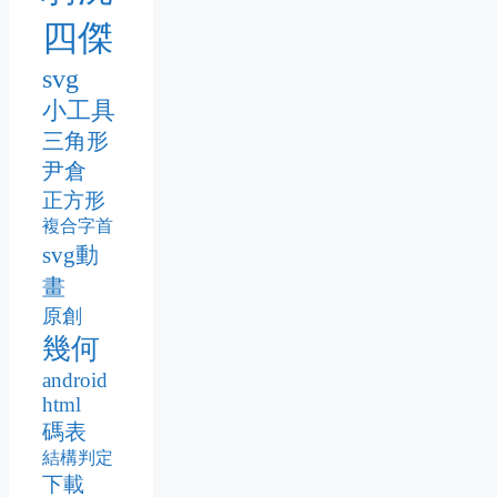
四傑
svg
小工具
三角形
尹倉
正方形
複合字首
svg動
畫
原創
幾何
android
html
碼表
結構判定
下載