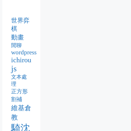
世界弈
棋
動畫
閒聊
wordpress
ichirou
js
文本處
理
正方形
割補
維基倉
教
騎沈