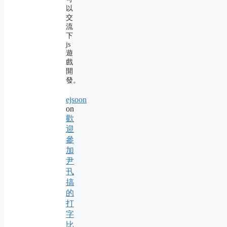
以
交
流
下
js
遊
戲
開
發。
ejsoon
on
歡
迎
參
加
尹
卂
搞
的
打
字
比