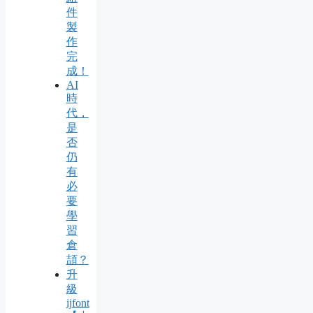
件
製
作
完
成！
AI
時
代，
是
否
仍
有
必
要
學
習
倉
頡？
升
級
ijfont