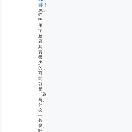
賽！
2026-
07-
06
用
字
差
異
其
實
很
少
的，
可
能
就
是
「為
爲、
什
么
―
甚
麼」
吧。