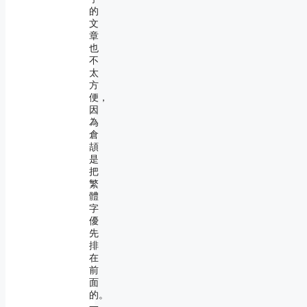
的
文
章
也
不
太
方
便，
因
為
倉
頡
是
把
繁
體
字
優
先
排
在
前
面
的。