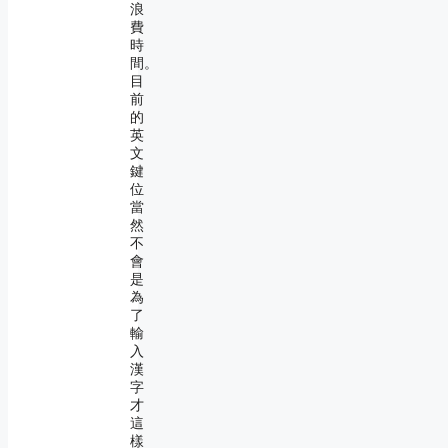
浪
費
時
間。
目
前
的
英
文
鍵
位
當
然
不
會
是
為
了
輸
入
漢
字
才
這
樣