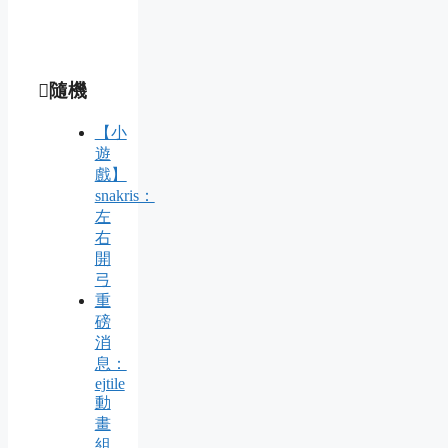
隨機
【小
遊
戲】
snakris：
左
右
開
弓
重
磅
消
息：
ejtile
動
畫
組