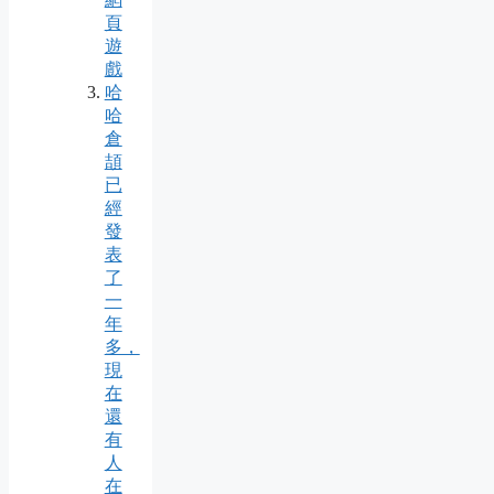
頁
遊
戲
哈
哈
倉
頡
已
經
發
表
了
一
年
多，
現
在
還
有
人
在