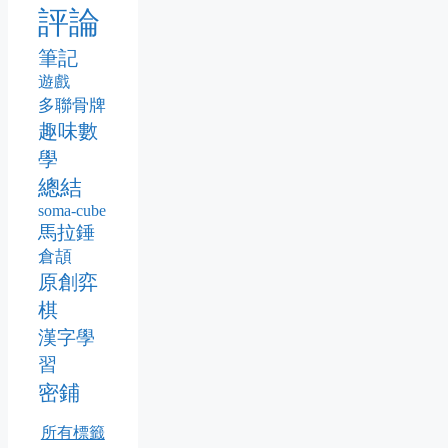
評論
筆記
遊戲
多聯骨牌
趣味數
學
總結
soma-cube
馬拉錘
倉頡
原創弈
棋
漢字學
習
密鋪
所有標籤