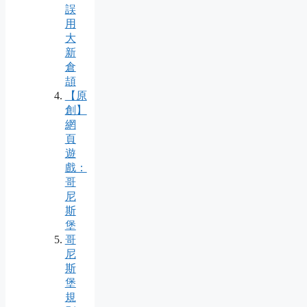
誤
用
大
新
倉
頡
【原
創】
網
頁
遊
戲：
哥
尼
斯
堡
哥
尼
斯
堡
規