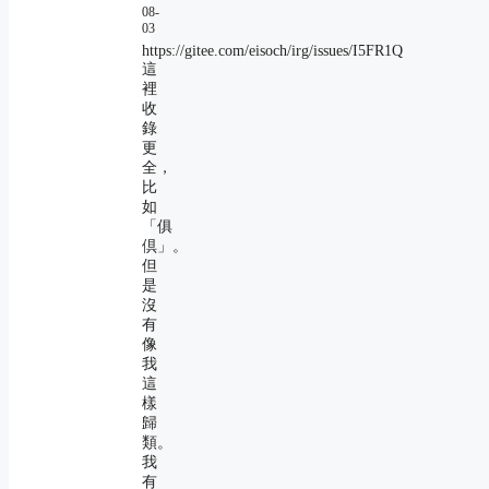
08-
03
https://gitee.com/eisoch/irg/issues/I5FR1Q
這
裡
收
錄
更
全，
比
如
「俱
倶」。
但
是
沒
有
像
我
這
樣
歸
類。
我
有