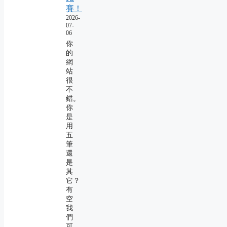
賽！
2026-
07-
06
你
的
網
站
很
不
錯。
你
是
用
五
筆
還
是
其
它？
有
空
我
們
可