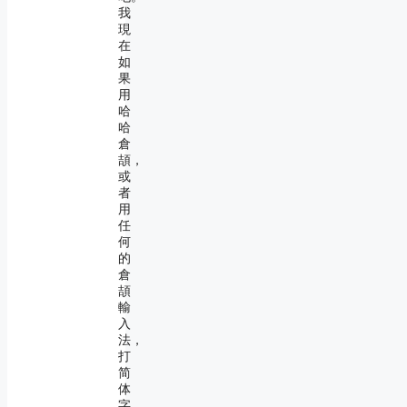
我
現
在
如
果
用
哈
哈
倉
頡，
或
者
用
任
何
的
倉
頡
輸
入
法，
打
简
体
字