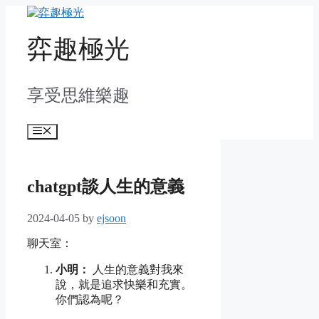
Skip
to
content
弈趣極光
享受思維樂趣
Menu
chatgpt談人生的意義
2024-04-05
by
ejsoon
聊天室：
小明：
人生的意義對我來
說，就是追求快樂和充實。
你們認為呢？