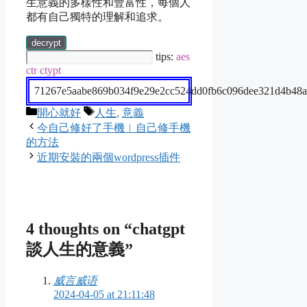
生意義的多樣性和豐富性，每個人
都有自己獨特的理解和追求。
decrypt
tips:
aes
ctr ctypt
71267e5aabe869b034f9e29e2cc524dd0fb6c096dee321d4b48a
Categories
Tags
開心就好
人生
,
意義
今自己修好了手機︱自己修手機
的方法
近期安裝的兩個wordpress插件
4 thoughts on “chatgpt
談人生的意義”
威言威语
2024-04-05 at 21:11:48