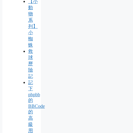
【小
動
物
系
列】
小
蜘
蛛
救
球
歷
險
記
記
下
phpbb
的
BBCode
的
高
級
用