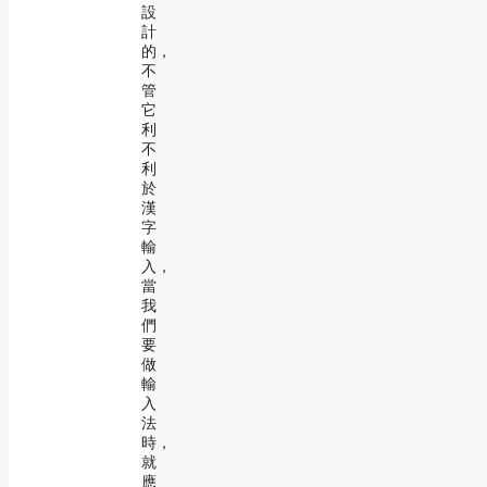
設
計
的，
不
管
它
利
不
利
於
漢
字
輸
入，
當
我
們
要
做
輸
入
法
時，
就
應