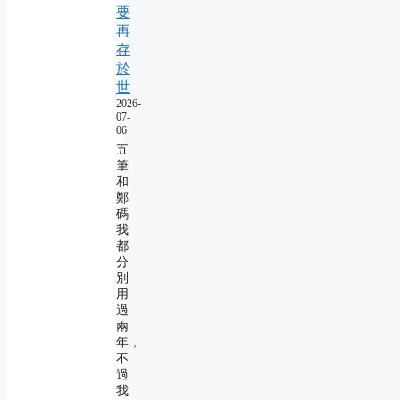
要
再
存
於
世
2026-
07-
06
五
筆
和
鄭
碼
我
都
分
別
用
過
兩
年，
不
過
我