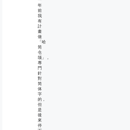
一
年
前
我
有
計
畫
做
「哈
简
仓
颉」，
專
門
針
對
简
体
字
的，
但
是
後
來
停