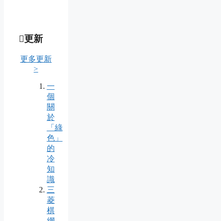
更新
更多更新
>
一
個
關
於
「綠
色」
的
冷
知
識
三
菱
棋
網