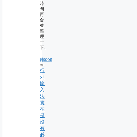
時
間
再
合
並
整
理
一
下。
ejsoon
on
行
列
輸
入
法
實
在
是
沒
有
必