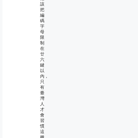
該
把
編
碼
字
母
限
制
在
廿
六
鍵
以
內，
只
有
臺
灣
人
才
會
習
慣
這
種