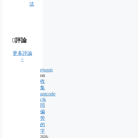
法
評論
更多評論
>
ejsoon
on
收
集
unicode
cjk
同
偏
旁
的
字
2026-