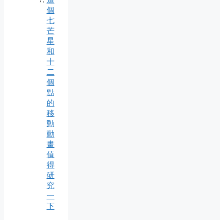
個
七
芒
星
和
十
二
個
點
的
移
動
動
畫
值
得
研
究
一
下