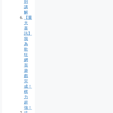
則
講
解
【重
大
喜
訊】
我
為
歌
狂
網
頁
遊
戲
完
成！
棋
力
超
強！
這