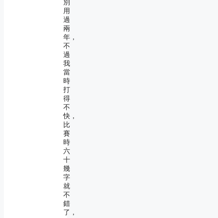
別
用
過
兩
年，
不
過
我
當
時
打
得
不
快，
比
賽
時
六
十
幾
字
就
不
錯
了，