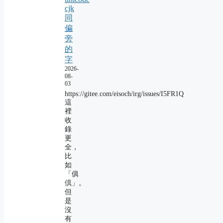
cjk
同
偏
旁
的
字
2026-
08-
03
https://gitee.com/eisoch/irg/issues/I5FR1Q
這
裡
收
錄
更
全，
比
如
「俱
倶」。
但
是
沒
有