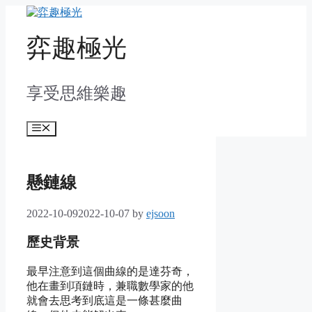
Skip
to
content
弈趣極光
享受思維樂趣
Menu
懸鏈線
2022-10-09
2022-10-07
by
ejsoon
歷史背景
最早注意到這個曲線的是達芬奇，
他在畫到項鏈時，兼職數學家的他
就會去思考到底這是一條甚麼曲