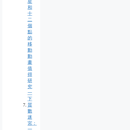
星
和
十
二
個
點
的
移
動
動
畫
值
得
研
究
一
下
質
數
迷
宮：
一