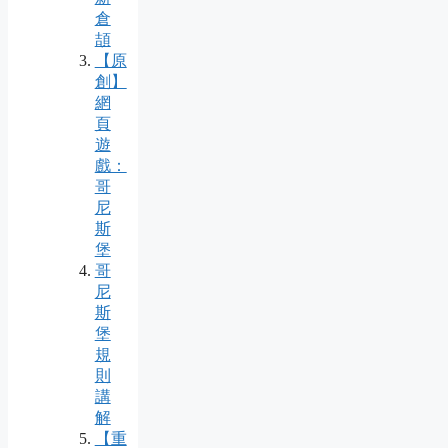
倉
頡
【原
創】
網
頁
遊
戲：
哥
尼
斯
堡
哥
尼
斯
堡
規
則
講
解
【重