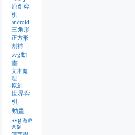
原創弈
棋
android
三角形
正方形
割補
svg動
畫
文本處
理
原創
世界弈
棋
動畫
svg
遊戲
倉頡
漢字學