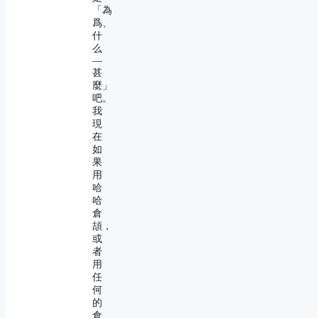
「為
爲、
什
么
―
甚
麼」
吧。
我
現
在
如
果
用
哈
哈
倉
頡，
或
者
用
任
何
的
倉