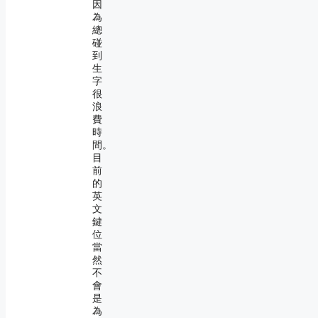
因
為
總
碰
到
生
字
很
浪
費
時
間。
目
前
的
英
文
鍵
位
當
然
不
會
是
為