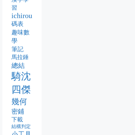
習
ichirou
碼表
趣味數
學
筆記
馬拉錘
總結
騎沈
四傑
幾何
密鋪
下載
結構判定
小工具