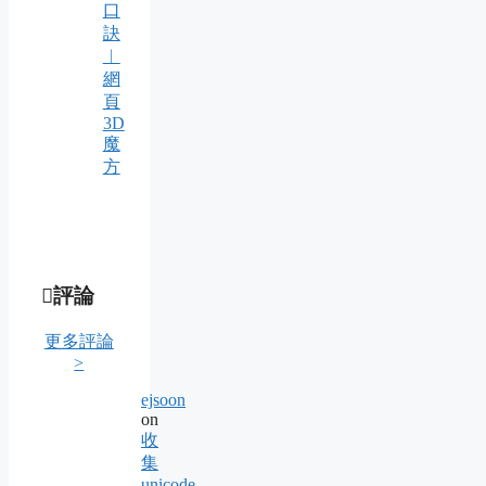
口
訣
︱
網
頁
3D
魔
方
評論
更多評論
>
ejsoon
on
收
集
unicode