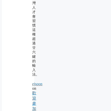
灣
人
才
會
習
慣
這
種
超
過
廿
六
鍵
的
輸
入
法。
ejsoon
on
歡
迎
參
加