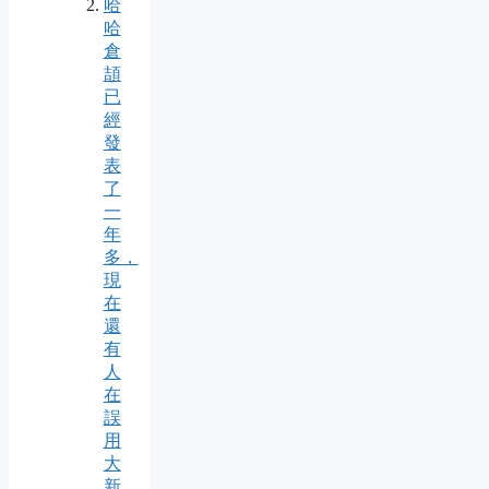
哈
哈
倉
頡
已
經
發
表
了
一
年
多，
現
在
還
有
人
在
誤
用
大
新