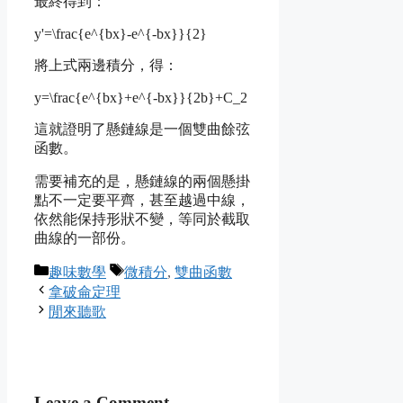
最終得到：
y'=\frac{e^{bx}-e^{-bx}}{2}
將上式兩邊積分，得：
y=\frac{e^{bx}+e^{-bx}}{2b}+C_2
這就證明了懸鏈線是一個雙曲餘弦
函數。
需要補充的是，懸鏈線的兩個懸掛
點不一定要平齊，甚至越過中線，
依然能保持形狀不變，等同於截取
曲線的一部份。
Categories
Tags
趣味數學
微積分
,
雙曲函數
拿破侖定理
閒來聽歌
Leave a Comment