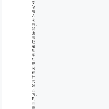
要
做
輸
入
法
時，
就
應
該
把
編
碼
字
母
限
制
在
廿
六
鍵
以
內，
只
有
臺