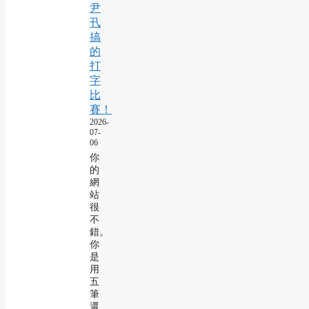
尹
卂
搞
的
打
字
比
賽！
2026-
07-
06
你
的
網
站
很
不
錯。
你
是
用
五
筆
還