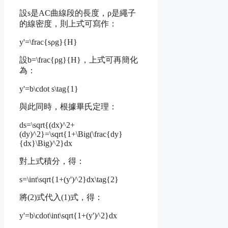
設s是AC曲線段的長度，ρ是繩子
的線密度，則上式可寫作：
y'=\frac{sρg}{H}
設
b=\frac{ρg}{H}
，上式可再簡化
為：
y'=b\cdot s\tag{1}
與此同時，根據畢氏定理：
ds=\sqrt{(dx)^2+
(dy)^2}=\sqrt{1+\Big(\frac{dy}
{dx}\Big)^2}dx
對上式積分，得：
s=\int\sqrt{1+(y')^2}dx\tag{2}
將(2)式代入(1)式，得：
y'=b\cdot\int\sqrt{1+(y')^2}dx