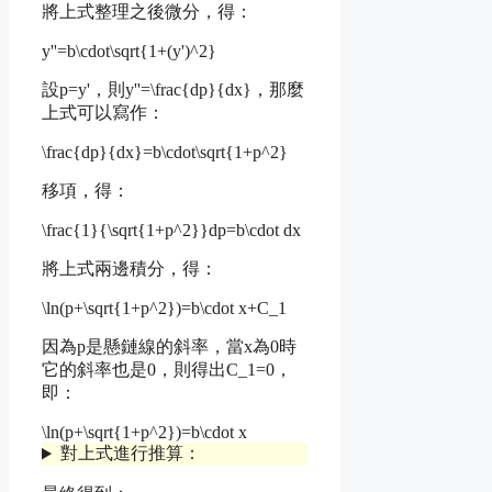
將上式整理之後微分，得：
y''=b\cdot\sqrt{1+(y')^2}
設
p=y'
，則
y''=\frac{dp}{dx}
，那麼
上式可以寫作：
\frac{dp}{dx}=b\cdot\sqrt{1+p^2}
移項，得：
\frac{1}{\sqrt{1+p^2}}dp=b\cdot dx
將上式兩邊積分，得：
\ln(p+\sqrt{1+p^2})=b\cdot x+C_1
因為p是懸鏈線的斜率，當x為0時
它的斜率也是0，則得出
C_1=0
，
即：
\ln(p+\sqrt{1+p^2})=b\cdot x
對上式進行推算：