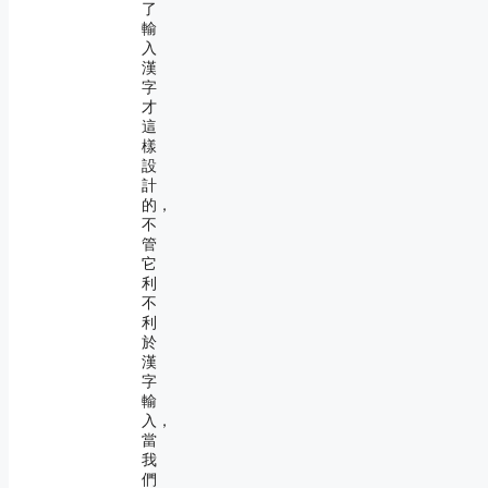
了
輸
入
漢
字
才
這
樣
設
計
的，
不
管
它
利
不
利
於
漢
字
輸
入，
當
我
們