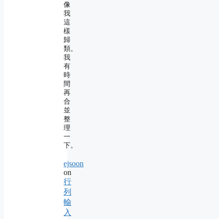
像
我
這
樣
歸
類。
我
有
時
間
再
合
並
整
理
一
下。
ejsoon
on
行
列
輸
入