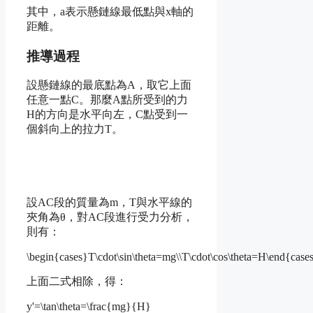
其中，a表示懸鏈線最低點與x軸的
距離。
推導過程
設懸鏈線的最底點為A，取它上面
任意一點C。那麼A點所受到的力
H的方向是水平向左，C點受到一
個斜向上的拉力T。
設AC段的質量為m，T與水平線的
夾角為θ，對AC段進行受力分析，
則有：
\begin{cases}T\cdot\sin\theta=mg\\T\cdot\cos\theta=H\end{case
上面二式相除，得：
y'=\tan\theta=\frac{mg}{H}