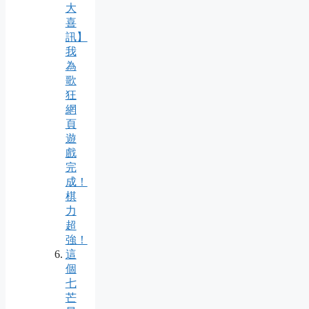
大
喜
訊】
我
為
歌
狂
網
頁
遊
戲
完
成！
棋
力
超
強！
這
個
七
芒