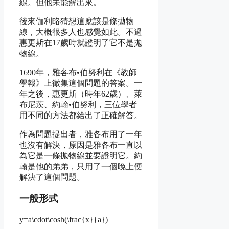
線。但他未能解出來。
後來伽利略猜想這應該是條拋物
線，大概很多人也感覺如此。不過
惠更斯在17歲時就證明了它不是拋
物線。
1690年，雅各布•伯努利在《教師
學報》上徵集這個問題的答案。一
年之後，惠更斯（時年62歲）、萊
布尼茨、約翰•伯努利，三位學者
用不同的方法都給出了正確解答。
作為問題提出者，雅各布用了一年
也沒有解決，原因是雅各布一直以
為它是一條拋物線並要證明它。約
翰是他的弟弟，只用了一個晚上便
解決了這個問題。
一般形式
y=a\cdot\cosh(\frac{x}{a})