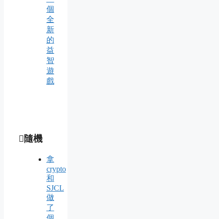
個
全
新
的
益
智
遊
戲
隨機
拿
crypto
和
SJCL
做
了
個