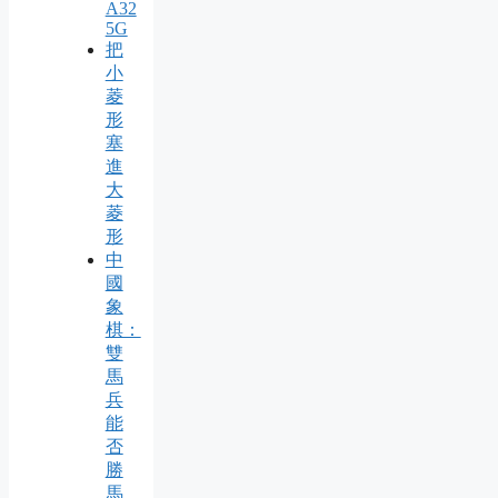
A32
5G
把
小
菱
形
塞
進
大
菱
形
中
國
象
棋：
雙
馬
兵
能
否
勝
馬