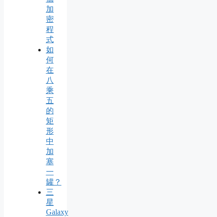
加
密
程
式
如
何
在
八
乘
五
的
矩
形
中
加
塞
一
罐？
三
星
Galaxy