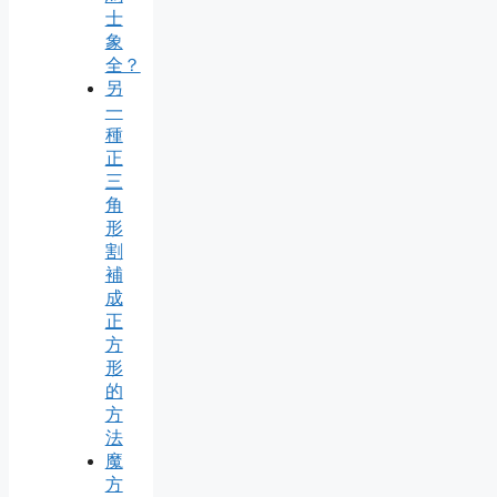
士
象
全？
另
一
種
正
三
角
形
割
補
成
正
方
形
的
方
法
魔
方