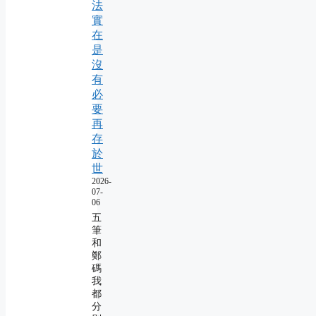
法
實
在
是
沒
有
必
要
再
存
於
世
2026-
07-
06
五
筆
和
鄭
碼
我
都
分