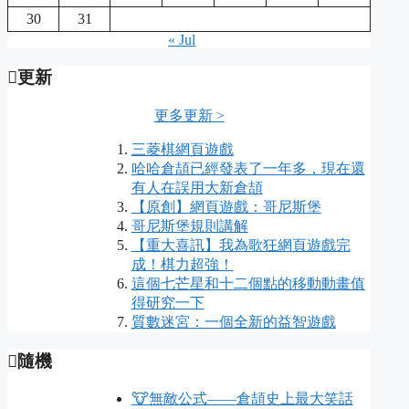
30
31
« Jul
更新
更多更新 >
三菱棋網頁遊戲
哈哈倉頡已經發表了一年多，現在還
有人在誤用大新倉頡
【原創】網頁遊戲：哥尼斯堡
哥尼斯堡規則講解
【重大喜訊】我為歌狂網頁遊戲完
成！棋力超強！
這個七芒星和十二個點的移動動畫值
得研究一下
質數迷宮：一個全新的益智遊戲
隨機
🐮無敵公式——倉頡史上最大笑話