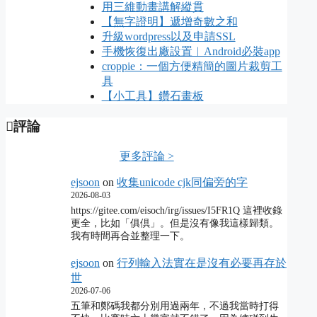
用三維動畫講解縱貫
【無字證明】遞增奇數之和
升級wordpress以及申請SSL
手機恢復出廠設置︱Android必裝app
croppie：一個方便精簡的圖片裁剪工
具
【小工具】鑽石畫板
評論
更多評論 >
ejsoon
on
收集unicode cjk同偏旁的字
2026-08-03
https://gitee.com/eisoch/irg/issues/I5FR1Q 這裡收錄
更全，比如「俱倶」。但是沒有像我這樣歸類。
我有時間再合並整理一下。
ejsoon
on
行列輸入法實在是沒有必要再存於
世
2026-07-06
五筆和鄭碼我都分別用過兩年，不過我當時打得