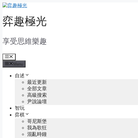
Skip
to
content
弈趣極光
享受思維樂趣
Menu
Menu
自述
最近更新
全部文章
高級搜索
尹說論壇
智玩
弈棋
哥尼斯堡
我為歌狂
混亂時鐘