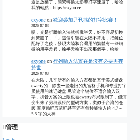
還是放棄了，簡繁轉換太影響打字速度了，哈哈
我的站點：https://exyon.ee
exyone
on
歡迎參加尹卂搞的打字比賽！
2026-07-03
哎，光是折騰輸入法就折騰半天，好不容易切換
到繁體了，「」這個引號在大陸不常用，把鍵位
配好了之後，發現大陸和台灣用的繁體有一些細
微的用字差異，輸半天輸不出來那個字，哈哈
exyone
on
行列輸入法實在是沒有必要再存
於世
2026-07-03
在大陆，几乎所有的输入方案都是基于美式键盘
qwerty的，除去一些老旧的九宫格手机和专业打字
员使用的速记键盘 尽管这个键位不适合输入汉
字，拼音方案的上限也被qwerty布局限制了，但演
变出来了另辟蹊径的型码方案，类似于台湾的仓
颉 百度贴吧五笔吧甚至还有每秒能输入约 4.7～
5.5 字的大神
管理
Log in