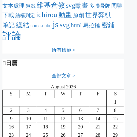
維基倉教
svg動畫
文本處理
閒聊
多聯骨牌
遊戲
ichirou
動畫
世界弈棋
下載
原創
結構判定
js
svg
總結
密鋪
筆記
html
馬拉錘
soma-cube
評論
所有標籤 >
日曆
全部文章 >
August 2026
S
M
T
W
T
F
S
1
2
3
4
5
6
7
8
9
10
11
12
13
14
15
16
17
18
19
20
21
22
23
24
25
26
27
28
29