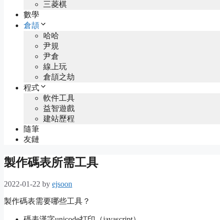
三菱棋
數學
倉頡
哈哈
尹規
尹倉
線上玩
倉頡之劫
程式
軟件工具
益智遊戲
建站歷程
隨筆
友鏈
製作碼表所需工具
2022-01-22
by
ejsoon
製作碼表需要哪些工具？
碼表漢字unicode打印（javascript）