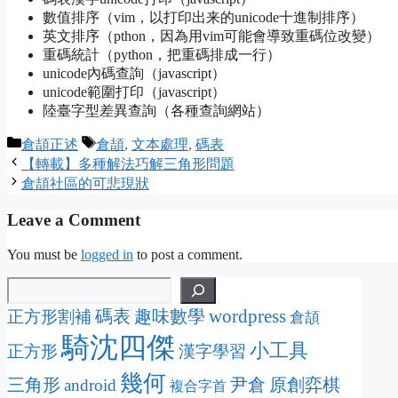
數值排序（vim，以打印出来的unicode十進制排序）
英文排序（pthon，因為用vim可能會導致重碼位改變）
重碼統計（python，把重碼排成一行）
unicode內碼查詢（javascript）
unicode範圍打印（javascript）
陸臺字型差異查詢（各種查詢網站）
Categories
Tags
倉頡正述
倉頡
,
文本處理
,
碼表
【轉載】多種解法巧解三角形問題
倉頡社區的可悲現狀
Leave a Comment
You must be
logged in
to post a comment.
wordpress
碼表
趣味數學
正方形割補
倉頡
騎沈四傑
小工具
正方形
漢字學習
幾何
三角形
尹倉
原創弈棋
android
複合字首