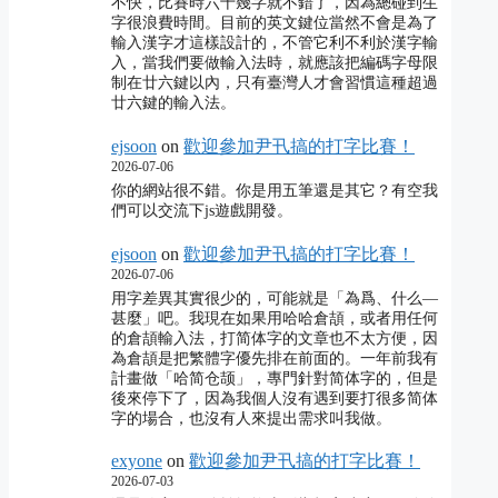
不快，比賽時六十幾字就不錯了，因為總碰到生
字很浪費時間。目前的英文鍵位當然不會是為了
輸入漢字才這樣設計的，不管它利不利於漢字輸
入，當我們要做輸入法時，就應該把編碼字母限
制在廿六鍵以內，只有臺灣人才會習慣這種超過
廿六鍵的輸入法。
ejsoon
on
歡迎參加尹卂搞的打字比賽！
2026-07-06
你的網站很不錯。你是用五筆還是其它？有空我
們可以交流下js遊戲開發。
ejsoon
on
歡迎參加尹卂搞的打字比賽！
2026-07-06
用字差異其實很少的，可能就是「為爲、什么―
甚麼」吧。我現在如果用哈哈倉頡，或者用任何
的倉頡輸入法，打简体字的文章也不太方便，因
為倉頡是把繁體字優先排在前面的。一年前我有
計畫做「哈简仓颉」，專門針對简体字的，但是
後來停下了，因為我個人沒有遇到要打很多简体
字的場合，也沒有人來提出需求叫我做。
exyone
on
歡迎參加尹卂搞的打字比賽！
2026-07-03