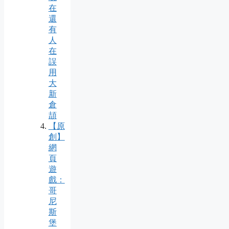
在
還
有
人
在
誤
用
大
新
倉
頡
【原
創】
網
頁
遊
戲：
哥
尼
斯
堡