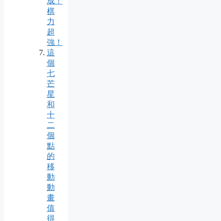
成！
棋
力
超
強！
這
個
七
芒
星
和
十
二
個
點
的
移
動
動
畫
值
得