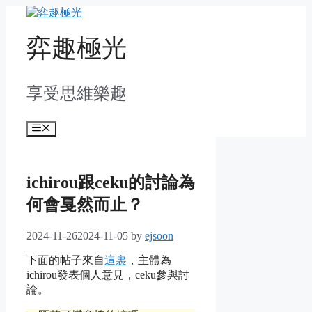
Skip
to
content
弈趣極光
享受思維樂趣
Menu
ichirou跟ceku的討論為
何會戛然而止？
2024-11-26
2024-11-05
by
ejsoon
下面的帖子來自
這裏
，主體為
ichirou發表個人意見，ceku參與討
論。