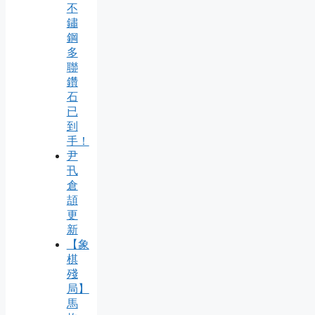
不
鏽
鋼
多
聯
鑽
石
已
到
手！
尹
卂
倉
頡
更
新
【象
棋
殘
局】
馬