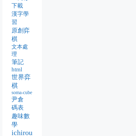
下載
漢字學
習
原創弈
棋
文本處
理
筆記
html
世界弈
棋
soma-cube
尹倉
碼表
趣味數
學
ichirou