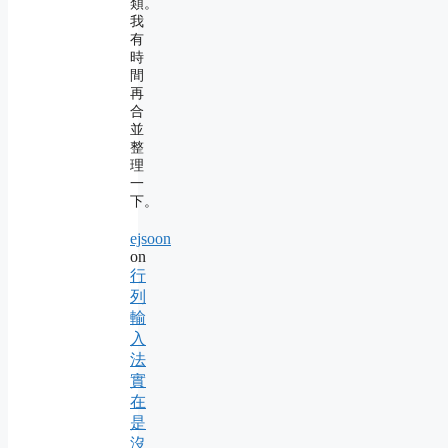
類。
我
有
時
間
再
合
並
整
理
一
下。
ejsoon
on
行
列
輸
入
法
實
在
是
沒