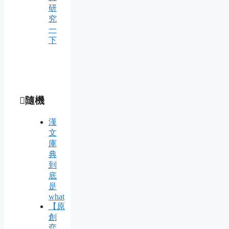
研
究
一
下
隨機
漢
文
庫
典
到
底
是
what
【原
創
弈