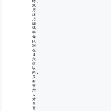
時，
就
應
該
把
編
碼
字
母
限
制
在
廿
六
鍵
以
內，
只
有
臺
灣
人
才
會
習