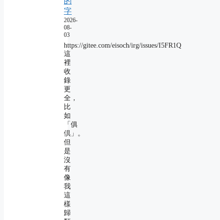
的
字
2026-
08-
03
https://gitee.com/eisoch/irg/issues/I5FR1Q
這
裡
收
錄
更
全，
比
如
「俱
倶」。
但
是
沒
有
像
我
這
樣
歸