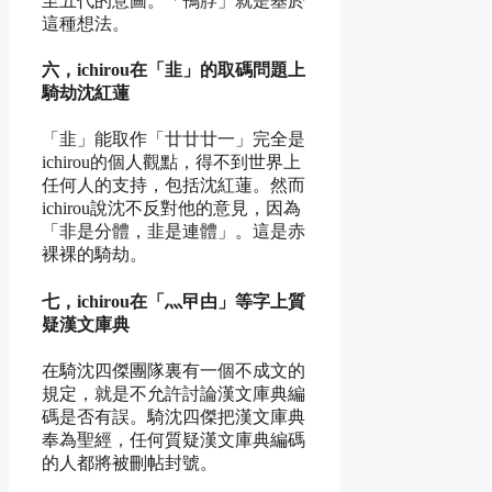
至五代的意圖。「鴨脖」就是基於
這種想法。
六，ichirou在「韭」的取碼問題上
騎劫沈紅蓮
「韭」能取作「廿廿廿一」完全是
ichirou的個人觀點，得不到世界上
任何人的支持，包括沈紅蓮。然而
ichirou說沈不反對他的意見，因為
「非是分體，韭是連體」。這是赤
裸裸的騎劫。
七，ichirou在「灬曱甴」等字上質
疑漢文庫典
在騎沈四傑團隊裏有一個不成文的
規定，就是不允許討論漢文庫典編
碼是否有誤。騎沈四傑把漢文庫典
奉為聖經，任何質疑漢文庫典編碼
的人都將被刪帖封號。