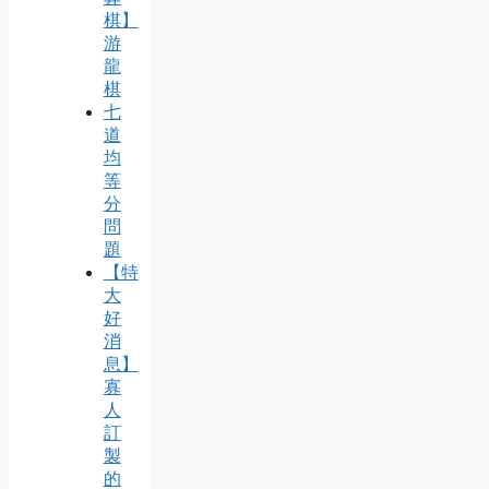
棋】
游
龍
棋
七
道
均
等
分
問
題
【特
大
好
消
息】
寡
人
訂
製
的