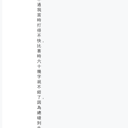
過
我
當
時
打
得
不
快，
比
賽
時
六
十
幾
字
就
不
錯
了，
因
為
總
碰
到