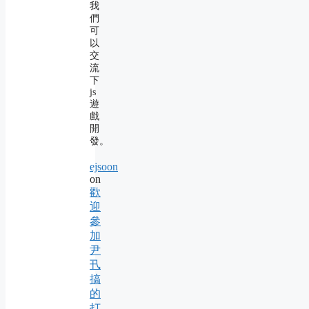
我
們
可
以
交
流
下
js
遊
戲
開
發。
ejsoon
on
歡
迎
參
加
尹
卂
搞
的
打