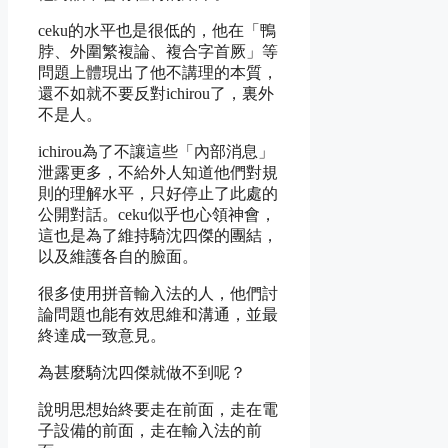
ceku的水平也是很低的，他在「鴨
脖、外圍繁複論、複合字首厥」等
問題上體現出了他不講理的本質，
還不如就不要反對ichirou了，裏外
不是人。
ichirou為了不讓這些「內部消息」
泄露更多，不給外人知道他們對規
則的理解水平，只好停止了此處的
公開對話。ceku似乎也心領神會，
這也是為了維持騎沈四傑的團結，
以及維護各自的臉面。
很多使用拼音輸入法的人，他們討
論問題也能有效思維和溝通，並最
終達成一致意見。
為甚麼騎沈四傑就做不到呢？
說明思想始終要走在前面，走在電
子設備的前面，走在輸入法的前