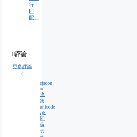
行
匹
配」
評論
更多評論
>
ejsoon
on
收
集
unicode
cjk
同
偏
旁