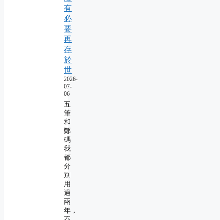
有
必
要
再
存
於
世
2026-
07-
06
五
筆
和
鄭
碼
我
都
分
別
用
過
兩
年，
不