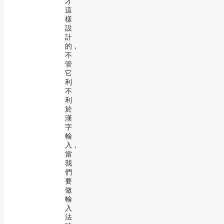
才
這
樣
設
計
的，
不
管
它
利
不
利
於
漢
字
輸
入，
當
我
們
要
做
輸
入
法