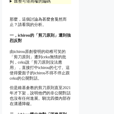
匯整可堪商榷的編碼
那麼，這個討論為甚麼會戛然而
止？請看我的分析。
一，ichirou的「剪刀原則」遭到強
烈反對
由ichirou原創發明的幼稚可笑的
「剪刀原則」遭到ceku無情的批
判，ceku說「剪刀原則沒法應
用」，直接打中ichirou的七寸。這
使得愛面子的ichirou不得不停止跟
ceku的公開對話。
但是維基倉教的剪刀原則直至2021
年才下架，說明他們的非公開對話
也沒有任何進展。騎沈四傑內部存
在溝通障礙。