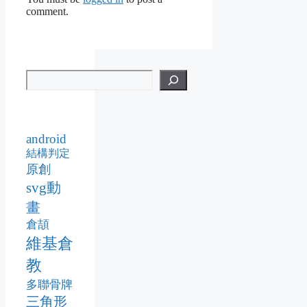
comment.
android
結構判定
原創
svg動
畫
倉頡
維基倉
教
多聯骨牌
三角形