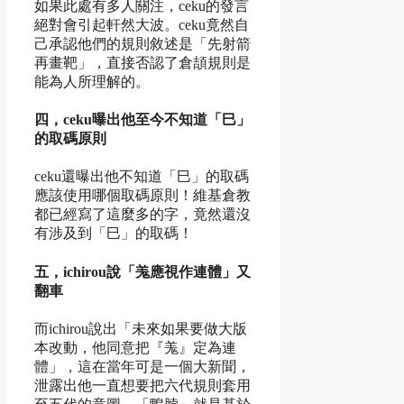
如果此處有多人關注，ceku的發言
絕對會引起軒然大波。ceku竟然自
己承認他們的規則敘述是「先射箭
再畫靶」，直接否認了倉頡規則是
能為人所理解的。
四，ceku曝出他至今不知道「巳」
的取碼原則
ceku還曝出他不知道「巳」的取碼
應該使用哪個取碼原則！維基倉教
都已經寫了這麼多的字，竟然還沒
有涉及到「巳」的取碼！
五，ichirou說「羗應視作連體」又
翻車
而ichirou說出「未來如果要做大版
本改動，他同意把『羗』定為連
體」，這在當年可是一個大新聞，
泄露出他一直想要把六代規則套用