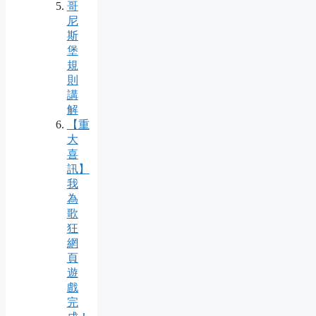
哥
尼
斯
堡
規
則
講
解
【重
大
喜
訊】
我
為
歌
狂
網
頁
遊
戲
完