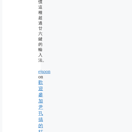
慣
這
種
超
過
廿
六
鍵
的
輸
入
法。
ejsoon
on
歡
迎
參
加
尹
卂
搞
的
打