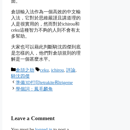
面。
倉頡輸入法作為一個高效的中文輸
入法，它對於思維嚴謹且講道理的
人是很實用的，然而對於ichirou和
ceku這種智力不夠的人則不會有太
多幫助。
大家也可以藉此判斷騎沈四傑到底
是怎樣的人，他們對倉頡規則的理
解是一個甚麼水平。
Categories
Tags
倉頡之劫
ceku
,
ichirou
,
評論
,
騎沈四傑
準備3D打印tetrakite和trigeme
學個詞：鳳毛麟角
Leave a Comment
You must be
logged in
to post a