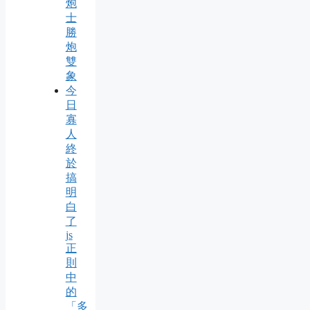
炮
士
勝
炮
雙
象
今
日
寡
人
終
於
搞
明
白
了
js
正
則
中
的
「多