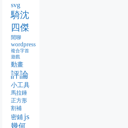
svg
騎沈
四傑
閒聊
wordpress
複合字首
遊戲
動畫
評論
小工具
馬拉錘
正方形
割補
js
密鋪
幾何