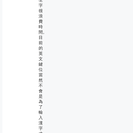
生
字
很
浪
費
時
間。
目
前
的
英
文
鍵
位
當
然
不
會
是
為
了
輸
入
漢
字