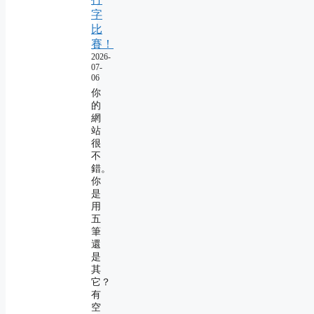
字
比
賽！
2026-
07-
06
你
的
網
站
很
不
錯。
你
是
用
五
筆
還
是
其
它？
有
空