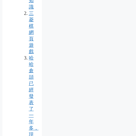
知
識
三
菱
棋
網
頁
遊
戲
哈
哈
倉
頡
已
經
發
表
了
一
年
多，
現