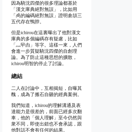
因為騎沈四傑的很多理論都基於
「漢文庫典絕對無誤」，比如用
「卨的編碼絕對無誤」證明倉頡三
五代存在鴨脖。
但是ichirou在這裏曝出了他對漢文
庫典的多個編碼存有疑慮，比如
「灬曱甴」等字。這樣一來，人們
會進一步質疑騎沈四傑的自創理
論。為了防止這種思想的擴散，
ichirou明智的停止了討論。
總結
二人在討論中，互相揭短，自曝其
醜，成為了搬石自砸的經典案例。
我們知道，ichirou的理解溝通及表
達能力是很差的，前面已經多次翻
車，他的「個人理解」至今仍然與
衆不同，即使出錯也不會承認，跟
他對話不會有任何的結果。