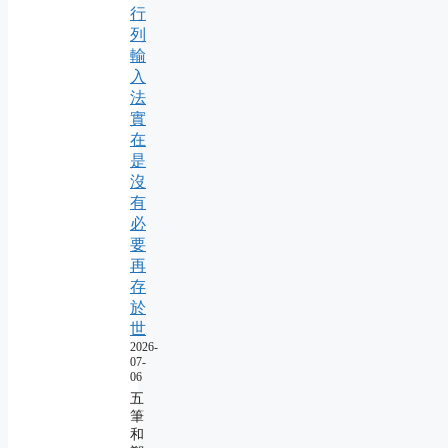
行
列
輸
入
法
實
在
是
沒
有
必
要
再
存
於
世
2026-
07-
06
五
筆
和