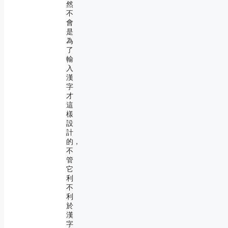
然
不
會
是
為
了
輸
入
漢
字
才
這
樣
設
計
的，
不
管
它
利
不
利
於
漢
字