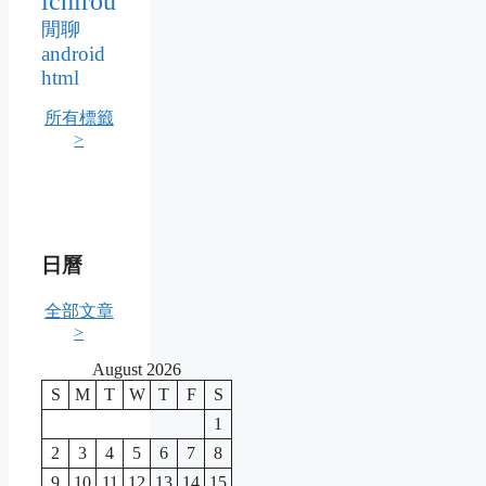
ichirou
閒聊
android
html
所有標籤
>
日曆
全部文章
>
August 2026
S
M
T
W
T
F
S
1
2
3
4
5
6
7
8
9
10
11
12
13
14
15