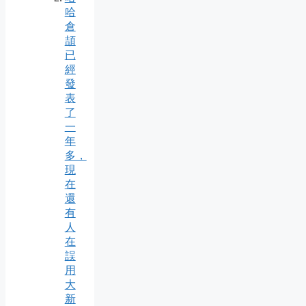
哈
倉
頡
已
經
發
表
了
一
年
多，
現
在
還
有
人
在
誤
用
大
新