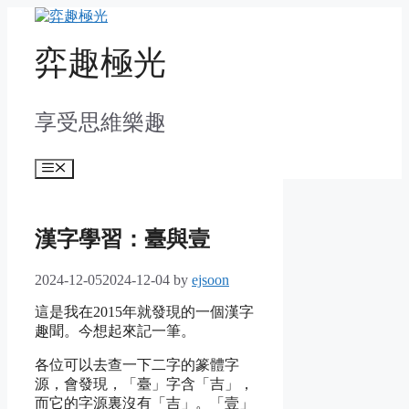
Skip
to
content
弈趣極光
享受思維樂趣
Menu
漢字學習：臺與壹
2024-12-05
2024-12-04
by
ejsoon
這是我在2015年就發現的一個漢字
趣聞。今想起來記一筆。
各位可以去查一下二字的篆體字
源，會發現，「臺」字含「吉」，
而它的字源裏沒有「吉」。「壹」