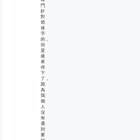
門
針
對
简
体
字
的，
但
是
後
來
停
下
了，
因
為
我
個
人
沒
有
遇
到
要