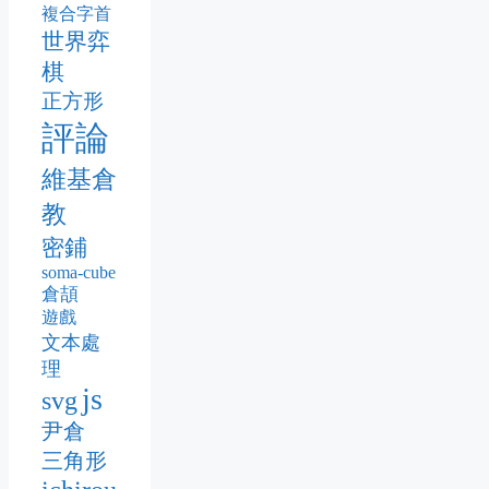
複合字首
世界弈
棋
正方形
評論
維基倉
教
密鋪
soma-cube
倉頡
遊戲
文本處
理
js
svg
尹倉
三角形