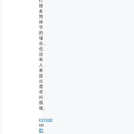
打
很
多
简
体
字
的
場
合，
也
沒
有
人
來
提
出
需
求
叫
我
做。
exyone
on
歡