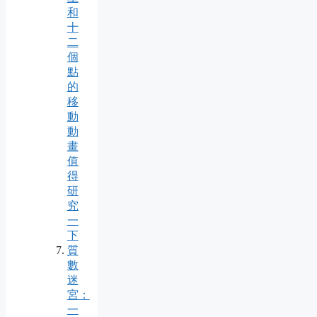
和
十
二
個
點
的
移
動
動
畫
值
得
研
究
一
下
質
數
迷
宮：
一