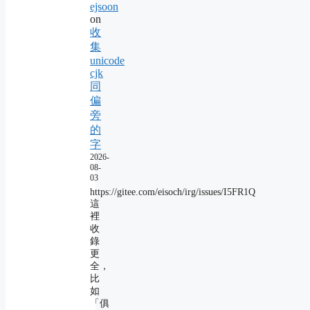
ejsoon
on
收
集
unicode
cjk
同
偏
旁
的
字
2026-
08-
03
https://gitee.com/eisoch/irg/issues/I5FR1Q
這
裡
收
錄
更
全，
比
如
「俱