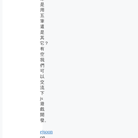
是
用
五
筆
還
是
其
它？
有
空
我
們
可
以
交
流
下
js
遊
戲
開
發。
ejsoon
on