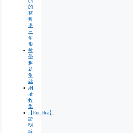
84
的
整
數
邊
三
角
形
數
學
趣
題
集
錦
網
址
收
集
【Euclidea】
證
明
該