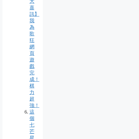
大
喜
訊】
我
為
歌
狂
網
頁
遊
戲
完
成！
棋
力
超
強！
這
個
七
芒
星