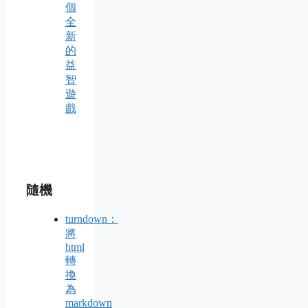
個
全
新
的
益
智
遊
戲
隨機
turndown：
將
html
轉
換
為
markdown