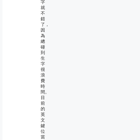
字
就
不
錯
了，
因
為
總
碰
到
生
字
很
浪
費
時
間。
目
前
的
英
文
鍵
位
當