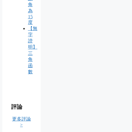
角
為
15
度
【無
字
證
明】
三
角
函
數
評論
更多評論
>