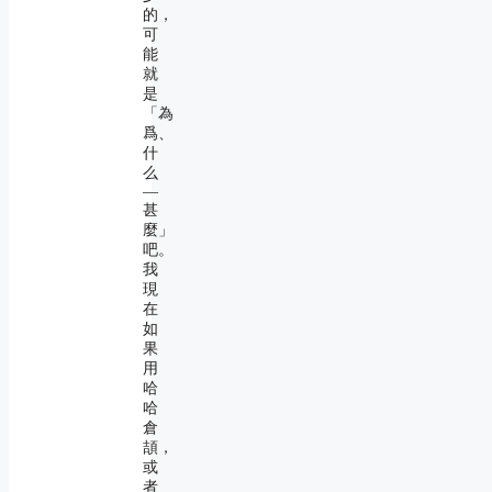
的，
可
能
就
是
「為
爲、
什
么
―
甚
麼」
吧。
我
現
在
如
果
用
哈
哈
倉
頡，
或
者