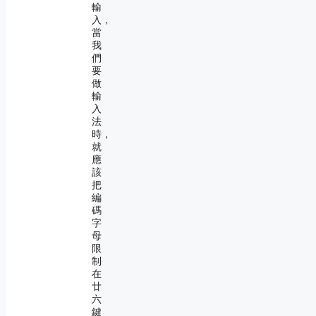
輸
入，
當
我
們
要
做
輸
入
法
時，
就
應
該
把
編
碼
字
母
限
制
在
廿
六
鍵