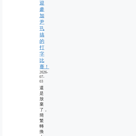
迎
參
加
尹
卂
搞
的
打
字
比
賽！
2026-
07-
03
還
是
放
棄
了，
簡
繁
轉
換