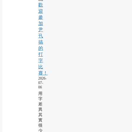
歡
迎
參
加
尹
卂
搞
的
打
字
比
賽！
2026-
07-
06
用
字
差
異
其
實
很
少