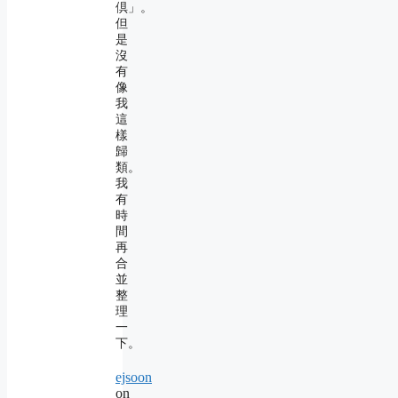
倶」。
但
是
沒
有
像
我
這
樣
歸
類。
我
有
時
間
再
合
並
整
理
一
下。
ejsoon
on