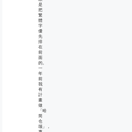
是
把
繁
體
字
優
先
排
在
前
面
的。
一
年
前
我
有
計
畫
做
「哈
简
仓
颉」，
專