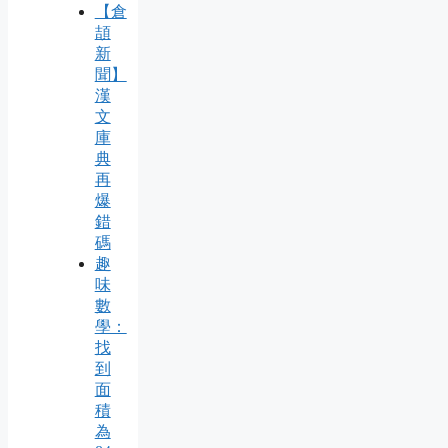
【倉
頡
新
聞】
漢
文
庫
典
再
爆
錯
碼
趣
味
數
學：
找
到
面
積
為