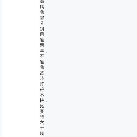
鄭
碼
我
都
分
別
用
過
兩
年，
不
過
我
當
時
打
得
不
快，
比
賽
時
六
十
幾