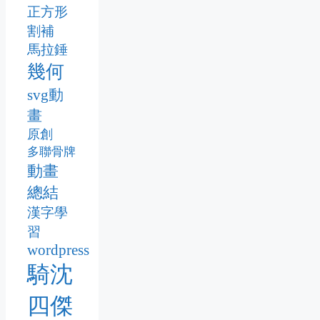
正方形
割補
馬拉錘
幾何
svg動
畫
原創
多聯骨牌
動畫
總結
漢字學
習
wordpress
騎沈
四傑