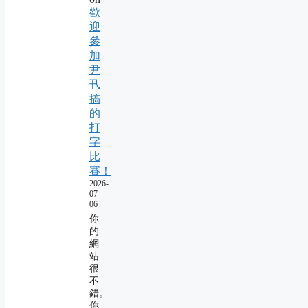
歡
迎
參
加
尹
卂
搞
的
打
字
比
賽！
2026-
07-
06
你
的
網
站
很
不
錯。
你