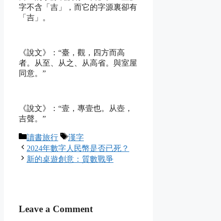
字不含「吉」，而它的字源裏卻有
「吉」。
《說文》：“臺，觀，四方而高
者。从至、从之、从高省。與室屋
同意。”
《說文》：“壹，專壹也。从壺，
吉聲。”
Categories
Tags
讀書旅行
漢字
2024年數字人民幣是否已死？
新的桌遊創意：質數戰爭
Leave a Comment