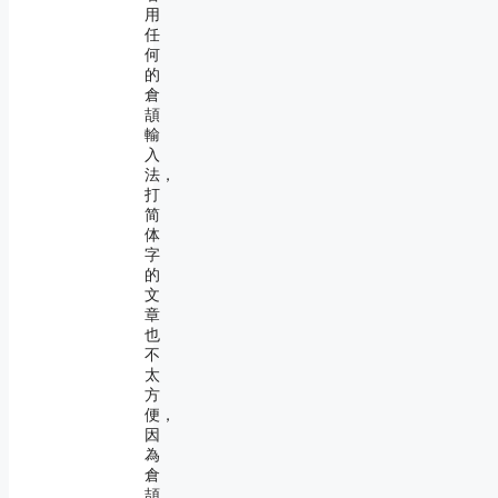
用
任
何
的
倉
頡
輸
入
法，
打
简
体
字
的
文
章
也
不
太
方
便，
因
為
倉
頡