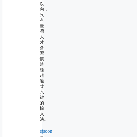
以
內，
只
有
臺
灣
人
才
會
習
慣
這
種
超
過
廿
六
鍵
的
輸
入
法。
ejsoon
on