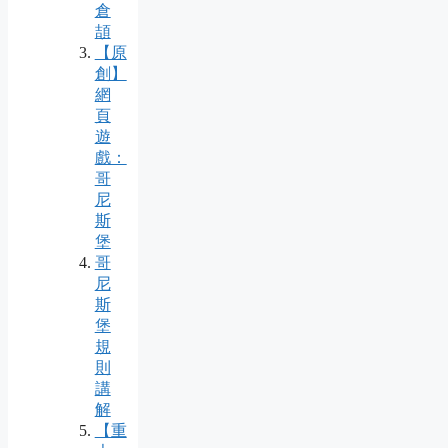
倉
頡
【原
創】
網
頁
遊
戲：
哥
尼
斯
堡
哥
尼
斯
堡
規
則
講
解
【重