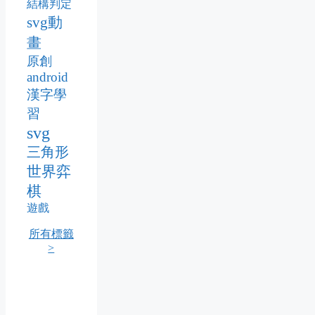
結構判定
svg動
畫
原創
android
漢字學
習
svg
三角形
世界弈
棋
遊戲
所有標籤
>