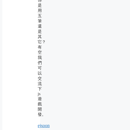
你
是
用
五
筆
還
是
其
它？
有
空
我
們
可
以
交
流
下
js
遊
戲
開
發。
ejsoon