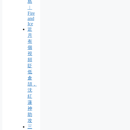
島
︱
Fire
and
Ice
近
月
有
個
視
頻
貶
低
倉
頡，
沈
紅
蓮
神
助
攻
三