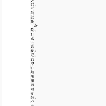
少
的，
可
能
就
是
「為
爲、
什
么
―
甚
麼」
吧。
我
現
在
如
果
用
哈
哈
倉
頡，
或