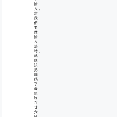
輸
入，
當
我
們
要
做
輸
入
法
時，
就
應
該
把
編
碼
字
母
限
制
在
廿
六
鍵