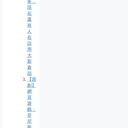
多，
現
在
還
有
人
在
誤
用
大
新
倉
頡
【原
創】
網
頁
遊
戲：
哥
尼
斯