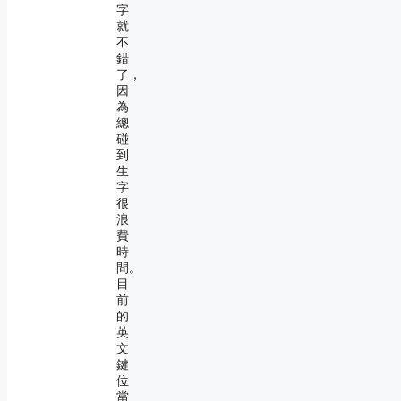
字
就
不
錯
了，
因
為
總
碰
到
生
字
很
浪
費
時
間。
目
前
的
英
文
鍵
位
當