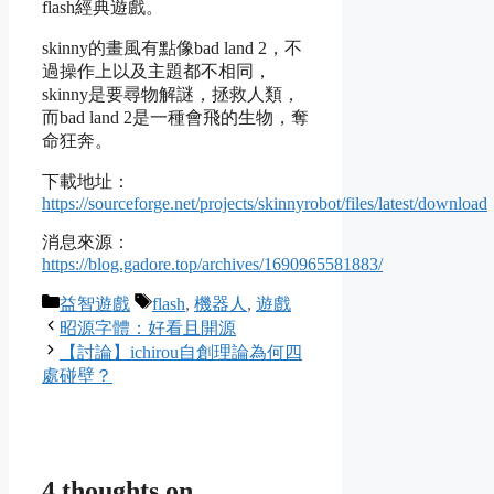
flash經典遊戲。
skinny的畫風有點像bad land 2，不
過操作上以及主題都不相同，
skinny是要尋物解謎，拯救人類，
而bad land 2是一種會飛的生物，奪
命狂奔。
下載地址：
https://sourceforge.net/projects/skinnyrobot/files/latest/download
消息來源：
https://blog.gadore.top/archives/1690965581883/
Categories
Tags
益智遊戲
flash
,
機器人
,
遊戲
昭源字體：好看且開源
【討論】ichirou自創理論為何四
處碰壁？
4 thoughts on