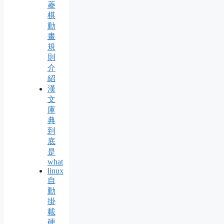
菱
棋
動
畫
規
則
介
紹
漢
文
庫
典
到
底
是
what
linux
自
動
掛
載
硬