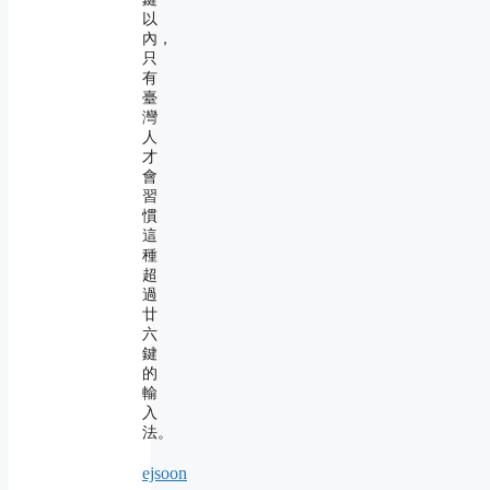
以
內，
只
有
臺
灣
人
才
會
習
慣
這
種
超
過
廿
六
鍵
的
輸
入
法。
ejsoon