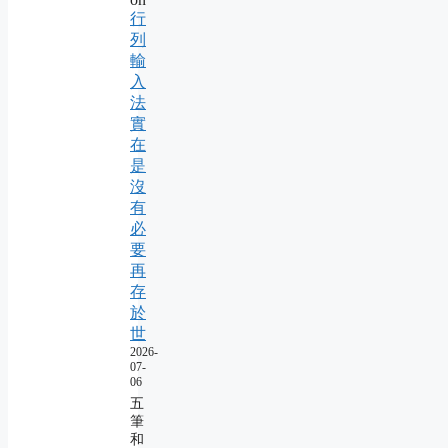
行
列
輸
入
法
實
在
是
沒
有
必
要
再
存
於
世
2026-
07-
06
五
筆
和