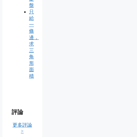
盤
只
給
一
條
邊，
求
三
角
形
面
積
評論
更多評論
>