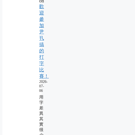
on
歡
迎
參
加
尹
卂
搞
的
打
字
比
賽！
2026-
07-
06
用
字
差
異
其
實
很