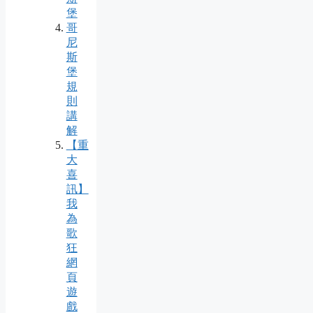
堡
哥
尼
斯
堡
規
則
講
解
【重
大
喜
訊】
我
為
歌
狂
網
頁
遊
戲