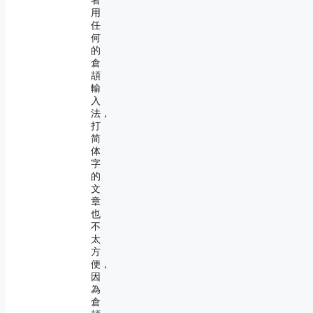
者
用
任
何
的
倉
頡
輸
入
法，
打
简
体
字
的
文
章
也
不
太
方
便，
因
為
倉