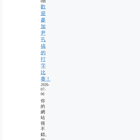
on
歡
迎
參
加
尹
卂
搞
的
打
字
比
賽！
2026-
07-
06
你
的
網
站
很
不
錯。