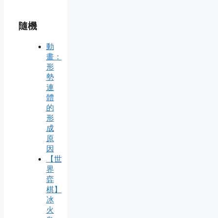
隨機
動
畫：
形
勢
連
體
的
形
成
原
因
【世
界
弈
棋】
冰
火