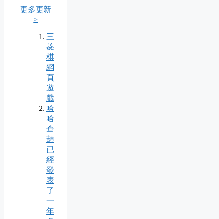
更多更新
>
三
菱
棋
網
頁
遊
戲
哈
哈
倉
頡
已
經
發
表
了
一
年