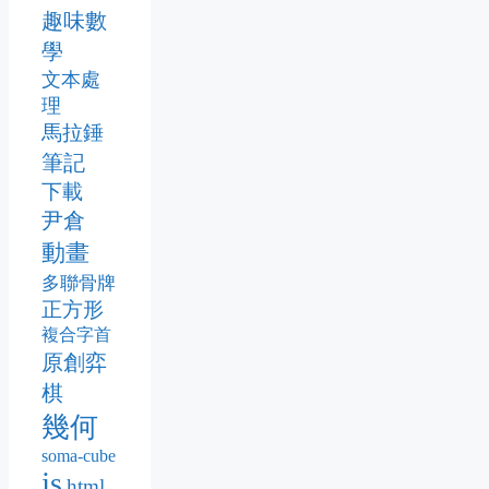
趣味數
學
文本處
理
馬拉錘
筆記
下載
尹倉
動畫
多聯骨牌
正方形
複合字首
原創弈
棋
幾何
soma-cube
js
html