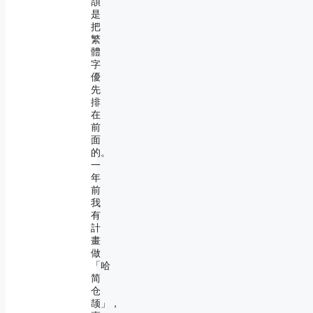
頡
是
把
繁
體
字
優
先
排
在
前
面
的。
一
年
前
我
有
計
畫
做
「哈
简
仓
颉」，