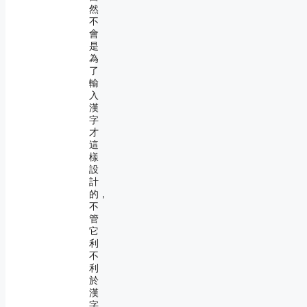
然
不
會
是
為
了
輸
入
漢
字
才
這
樣
設
計
的，
不
管
它
利
不
利
於
漢
字