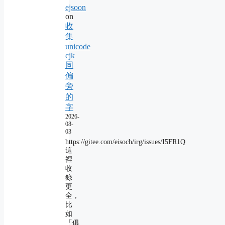
ejsoon
on
收
集
unicode
cjk
同
偏
旁
的
字
2026-
08-
03
https://gitee.com/eisoch/irg/issues/I5FR1Q
這
裡
收
錄
更
全，
比
如
「俱