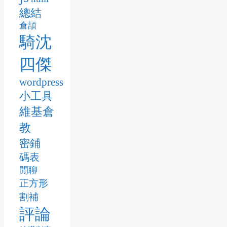
總結
倉頡
騎沈
四傑
wordpress
小工具
維基倉
教
密鋪
碼表
閒聊
正方形
割補
評論