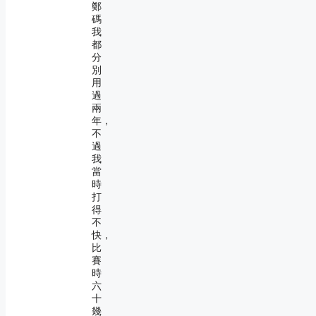
鄭
碼
我
都
分
別
用
過
兩
年，
不
過
我
當
時
打
得
不
快，
比
賽
時
六
十
幾