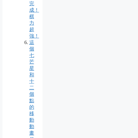
完
成！
棋
力
超
強！
這
個
七
芒
星
和
十
二
個
點
的
移
動
動
畫