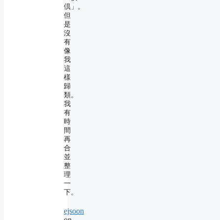
倶」。
但
是
沒
有
像
我
這
樣
歸
類。
我
有
時
間
再
合
並
整
理
一
下。
ejsoon
on