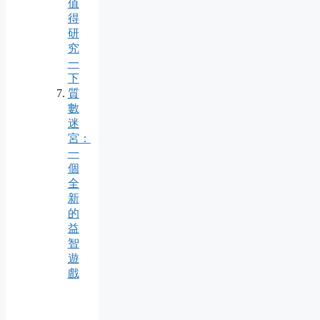
值
得
研
究
一
下
質
數
迷
宮：
一
個
全
新
的
益
智
遊
戲