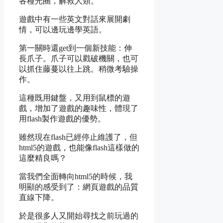
各種光圈，解救人類。
遊戲中有一些英文對話來展開劇
情，可以邊玩邊學英語。
第一關時還get到一個新技能：伸
長爪子。爪子可以戳破機關，也可
以抓住藤蔓以往上跳。
稍微考驗操
作。
這種既用鍵盤，又用到鼠標的遊
戲，增加了遊戲的趣味性，體現了
用flash製作遊戲的優勢。
雖然現在flash已經停止維護了，但
html5的遊戲，也能像flash這樣做的
這麼精良嗎？
當我們全面轉向html5的時候，我
明顯的感受到了：網頁遊戲的品質
直線下降。
於是很多人又開始尋找之前玩過的