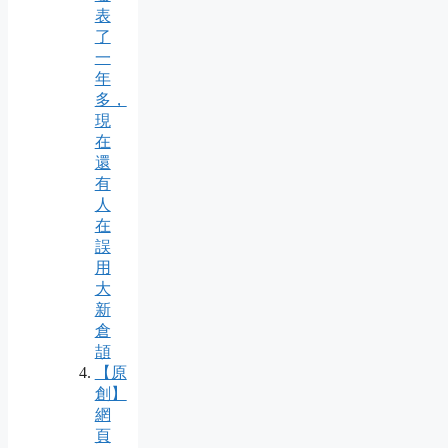
表
了
一
年
多，
現
在
還
有
人
在
誤
用
大
新
倉
頡
【原
創】
網
頁