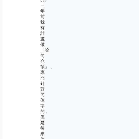
一
年
前
我
有
計
畫
做
「哈
简
仓
颉」，
專
門
針
對
简
体
字
的，
但
是
後
來