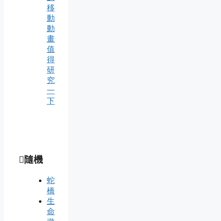
移
動
動
畫
值
得
研
究
一
下
隨機
蛇
橋
生
命