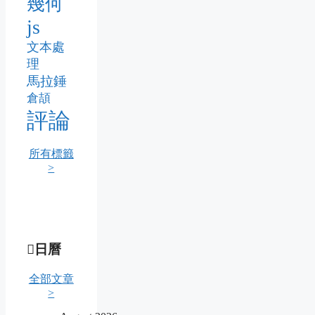
幾何
js
文本處
理
馬拉錘
倉頡
評論
所有標籤
>
日曆
全部文章
>