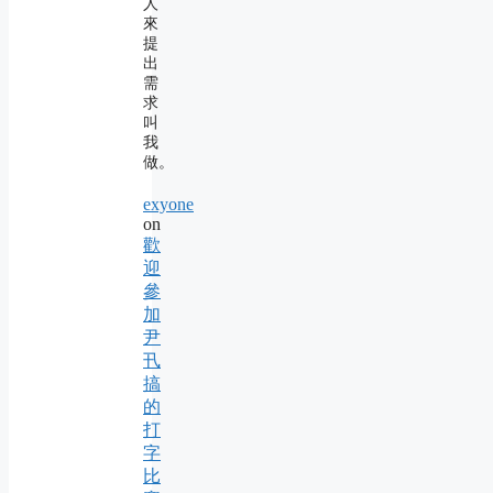
人
來
提
出
需
求
叫
我
做。
exyone
on
歡
迎
參
加
尹
卂
搞
的
打
字
比