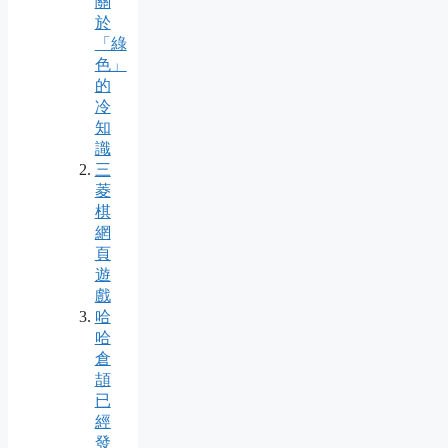
關
於
「綠
色」
的
冷
知
識
三
菱
棋
網
頁
遊
戲
哈
哈
倉
頡
已
經
發