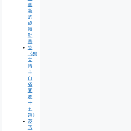
個
新
的
旋
轉
動
畫
答
《獨
立
博
主
自
省
問
卷
十
五
題》
菱
形