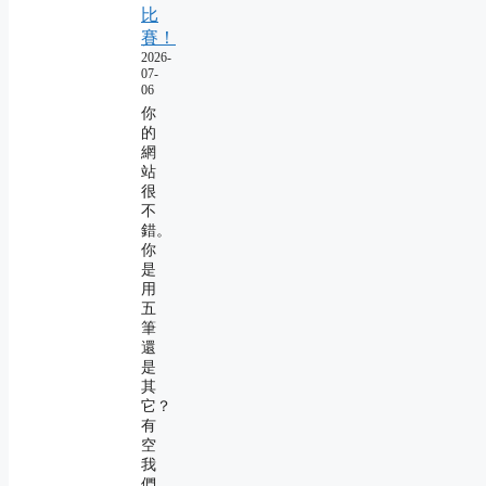
比
賽！
2026-
07-
06
你
的
網
站
很
不
錯。
你
是
用
五
筆
還
是
其
它？
有
空
我
們