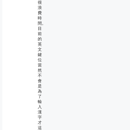
很
浪
費
時
間。
目
前
的
英
文
鍵
位
當
然
不
會
是
為
了
輸
入
漢
字
才
這