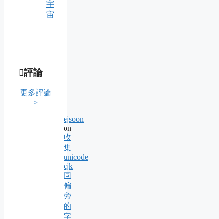
宇
宙
評論
更多評論
>
ejsoon
on
收
集
unicode
cjk
同
偏
旁
的
字