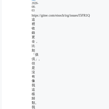
2026-
08-
03
https://gitee.com/eisoch/irg/issues/I5FR1Q
這
裡
收
錄
更
全，
比
如
「俱
倶」。
但
是
沒
有
像
我
這
樣
歸
類。
我