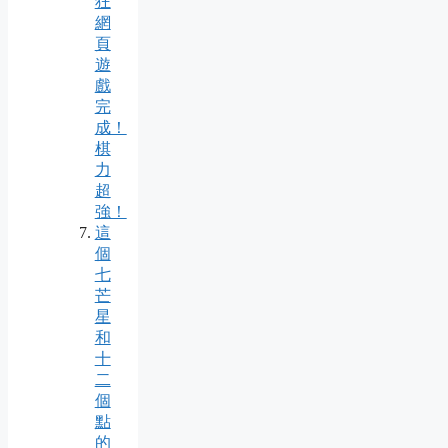
狂
網
頁
遊
戲
完
成！
棋
力
超
強！
這
個
七
芒
星
和
十
二
個
點
的