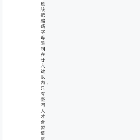
應
該
把
編
碼
字
母
限
制
在
廿
六
鍵
以
內，
只
有
臺
灣
人
才
會
習
慣
這