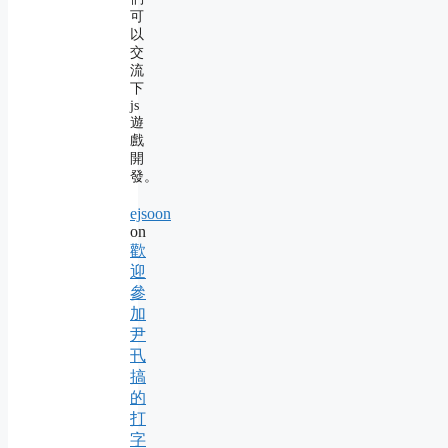
可
以
交
流
下
js
遊
戲
開
發。
ejsoon
on
歡
迎
參
加
尹
卂
搞
的
打
字