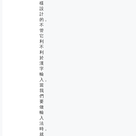
樣
設
計
的，
不
管
它
利
不
利
於
漢
字
輸
入，
當
我
們
要
做
輸
入
法
時，
就