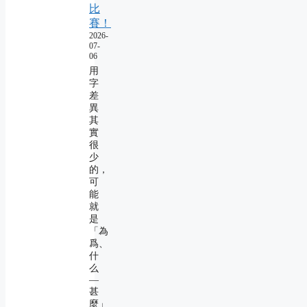
比
賽！
2026-
07-
06
用
字
差
異
其
實
很
少
的，
可
能
就
是
「為
爲、
什
么
―
甚
麼」