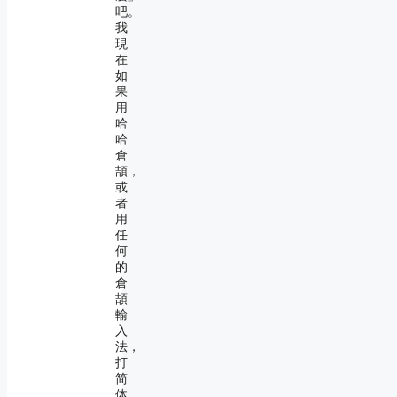
吧。
我
現
在
如
果
用
哈
哈
倉
頡，
或
者
用
任
何
的
倉
頡
輸
入
法，
打
简
体