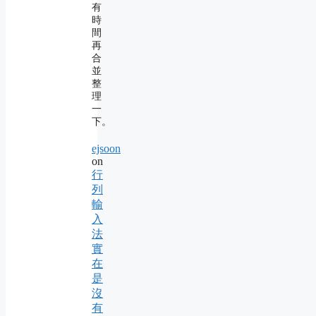
有
時
間
再
合
並
整
理
一
下。
ejsoon
on
行
列
輸
入
法
實
在
是
沒
有