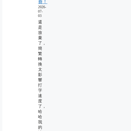
賽！
2026-
07-
03
還
是
放
棄
了，
簡
繁
轉
換
太
影
響
打
字
速
度
了，
哈
哈
我
的