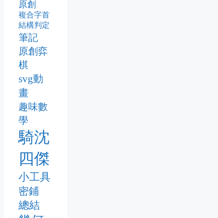
原創
複合字首
結構判定
筆記
原創弈
棋
svg動
畫
趣味數
學
騎沈
四傑
小工具
密鋪
總結