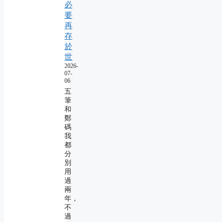
必
要
再
存
於
世
2026-
07-
06
五
筆
和
鄭
碼
我
都
分
別
用
過
兩
年，
不
過