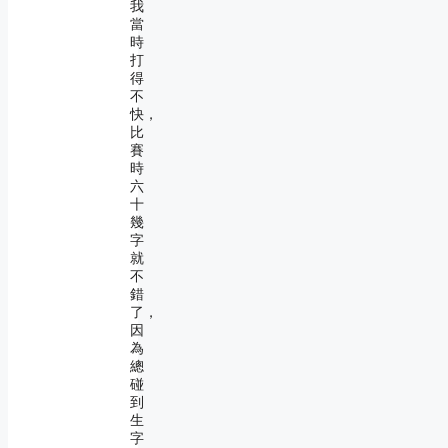
我
當
時
打
得
不
快，
比
賽
時
六
十
幾
字
就
不
錯
了，
因
為
總
碰
到
生
字