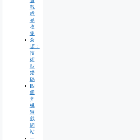
遊
戲
成
品
收
集
倉
頡：
技
術
型
錯
碼
四
個
弈
棋
遊
戲
網
站
一