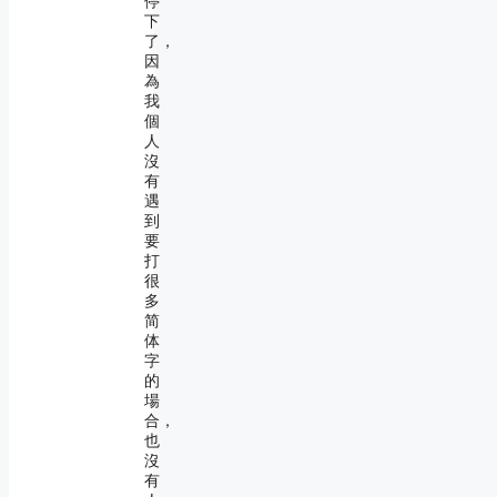
停
下
了，
因
為
我
個
人
沒
有
遇
到
要
打
很
多
简
体
字
的
場
合，
也
沒
有