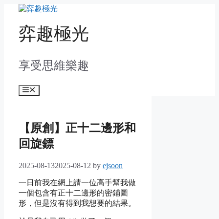
Skip
to
content
弈趣極光
享受思維樂趣
Menu
【原創】正十二邊形和
回旋鏢
2025-08-13
2025-08-12
by
ejsoon
一日前我在網上請一位高手幫我做
一個包含有正十二邊形的密鋪圖
形，但是沒有得到我想要的結果。