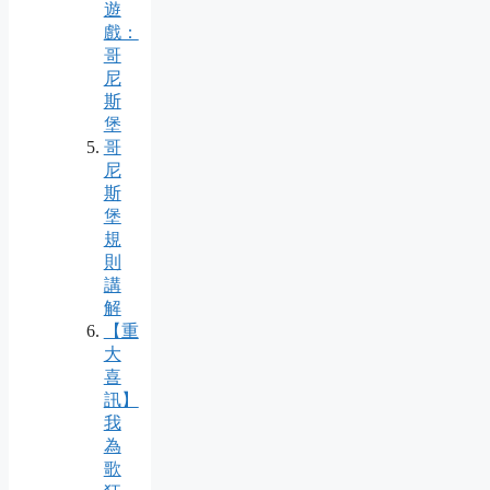
遊
戲：
哥
尼
斯
堡
哥
尼
斯
堡
規
則
講
解
【重
大
喜
訊】
我
為
歌