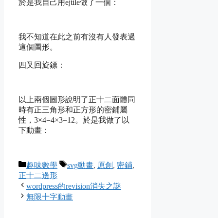
於是我自己用ejtile做了一個：
我不知道
在此之前有沒有人發表過
這個圖形。
四叉回旋鏢：
以上兩個圖形說明了正十二面體同
時有正三角形和正方形的密鋪屬
性，
3×4=4×3=12
。於是我做了以
下動畫：
Categories
Tags
趣味數學
svg動畫
,
原創
,
密鋪
,
正十二邊形
wordpress的revision消失之謎
無限十字動畫