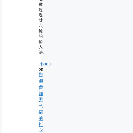
種
超
過
廿
六
鍵
的
輸
入
法。
ejsoon
on
歡
迎
參
加
尹
卂
搞
的
打
字