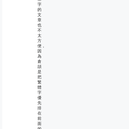
字
的
文
章
也
不
太
方
便，
因
為
倉
頡
是
把
繁
體
字
優
先
排
在
前
面
的。