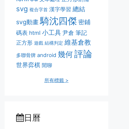
svg
總結
漢字學習
複合字首
騎沈四傑
svg動畫
密鋪
小工具
筆記
碼表
html
尹倉
維基倉教
正方形
遊戲
結構判定
評論
幾何
android
多聯骨牌
世界弈棋
閒聊
所有標籤 >
日曆