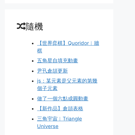
隨機
【世界弈棋】Quoridor︱牆
棋
五角星自填充動畫
尹卂倉頡更新
js：某元素是父元素的第幾
個子元素
做了一個六點成圓動畫
【新作品】倉頡表格
三角宇宙︱Triangle
Universe