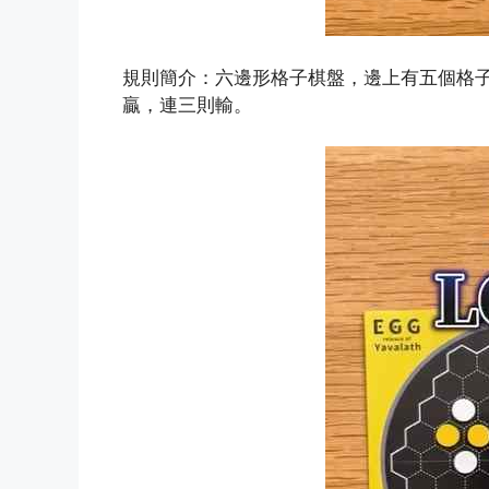
規則簡介：六邊形格子棋盤，邊上有五個格
贏，連三則輸。