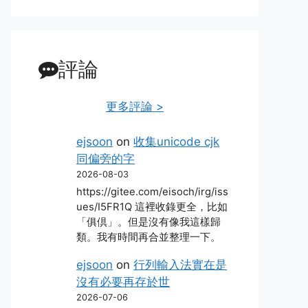
評論
更多評論 >
ejsoon
on
收集unicode cjk
同偏旁的字
2026-08-03
https://gitee.com/eisoch/irg/iss
ues/I5FR1Q 這裡收錄更全，比如
「俱倶」。但是沒有像我這樣歸
類。我有時間再合並整理一下。
ejsoon
on
行列輸入法實在是
沒有必要再存於世
2026-07-06