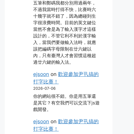
五筆和鄭碼我都分別用過兩年，
不過我當時打得不快，比賽時六
十幾字就不錯了，因為總碰到生
字很浪費時間。目前的英文鍵位
當然不會是為了輸入漢字才這樣
設計的，不管它利不利於漢字輸
入，當我們要做輸入法時，就應
該把編碼字母限制在廿六鍵以
內，只有臺灣人才會習慣這種超
過廿六鍵的輸入法。
ejsoon
on
歡迎參加尹卂搞的
打字比賽！
2026-07-06
你的網站很不錯。你是用五筆還
是其它？有空我們可以交流下js遊
戲開發。
ejsoon
on
歡迎參加尹卂搞的
打字比賽！