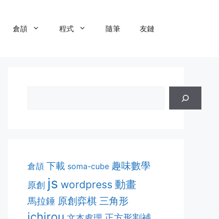
倉頡
程式
隨筆
友鏈
趣味數學
下載
倉頡
soma-cube
js
動畫
wordpress
原創
原創弈棋
三角形
馬拉錘
ichirou
正方形割補
文本處理