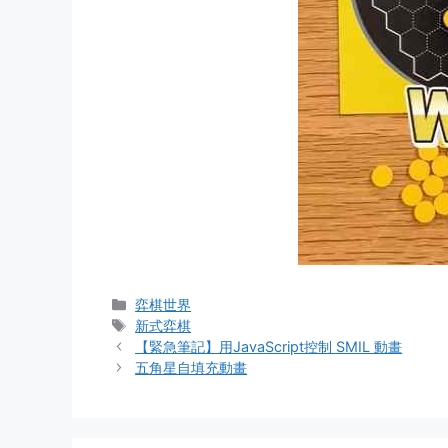
Categories
弈棋世界
Tags
新式弈棋
【緊急筆記】用JavaScript控制 SMIL 動畫
五角星自填充動畫