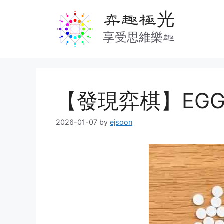
Skip
弈趣極光
to
content
享受思維樂趣
【發現弈棋】EG
2026-01-07
by
ejsoon