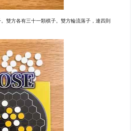
子。雙方各有三十一顆棋子。雙方輪流落子，連四則