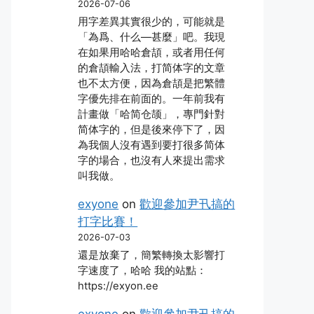
2026-07-06
用字差異其實很少的，可能就是
「為爲、什么―甚麼」吧。我現
在如果用哈哈倉頡，或者用任何
的倉頡輸入法，打简体字的文章
也不太方便，因為倉頡是把繁體
字優先排在前面的。一年前我有
計畫做「哈简仓颉」，專門針對
简体字的，但是後來停下了，因
為我個人沒有遇到要打很多简体
字的場合，也沒有人來提出需求
叫我做。
exyone
on
歡迎參加尹卂搞的
打字比賽！
2026-07-03
還是放棄了，簡繁轉換太影響打
字速度了，哈哈 我的站點：
https://exyon.ee