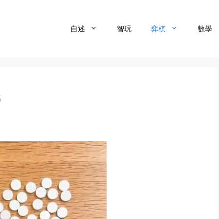
自述
智玩
弈棋
數學
G