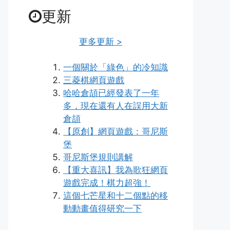
更新
更多更新 >
一個關於「綠色」的冷知識
三菱棋網頁遊戲
哈哈倉頡已經發表了一年
多，現在還有人在誤用大新
倉頡
【原創】網頁遊戲：哥尼斯
堡
哥尼斯堡規則講解
【重大喜訊】我為歌狂網頁
遊戲完成！棋力超強！
這個七芒星和十二個點的移
動動畫值得研究一下