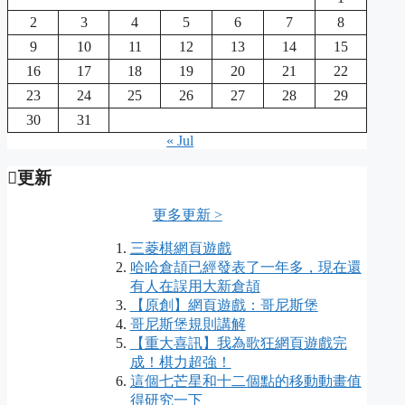
2
3
4
5
6
7
8
9
10
11
12
13
14
15
16
17
18
19
20
21
22
23
24
25
26
27
28
29
30
31
« Jul
更新
更多更新 >
三菱棋網頁遊戲
哈哈倉頡已經發表了一年多，現在還
有人在誤用大新倉頡
【原創】網頁遊戲：哥尼斯堡
哥尼斯堡規則講解
【重大喜訊】我為歌狂網頁遊戲完
成！棋力超強！
這個七芒星和十二個點的移動動畫值
得研究一下