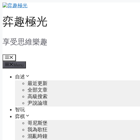
Skip
to
content
弈趣極光
享受思維樂趣
Menu
Menu
自述
最近更新
全部文章
高級搜索
尹說論壇
智玩
弈棋
哥尼斯堡
我為歌狂
混亂時鐘