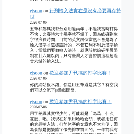
ejsoon
on
行列輸入法實在是沒有必要再存於
世
2026-07-06
五筆和鄭碼我都分別用過兩年，不過我當時打得
不快，比賽時六十幾字就不錯了，因為總碰到生
字很浪費時間。目前的英文鍵位當然不會是為了
輸入漢字才這樣設計的，不管它利不利於漢字輸
入，當我們要做輸入法時，就應該把編碼字母限
制在廿六鍵以內，只有臺灣人才會習慣這種超過
廿六鍵的輸入法。
ejsoon
on
歡迎參加尹卂搞的打字比賽！
2026-07-06
你的網站很不錯。你是用五筆還是其它？有空我
們可以交流下js遊戲開發。
ejsoon
on
歡迎參加尹卂搞的打字比賽！
2026-07-06
用字差異其實很少的，可能就是「為爲、什么―
甚麼」吧。我現在如果用哈哈倉頡，或者用任何
的倉頡輸入法，打简体字的文章也不太方便，因
為倉頡是把繁體字優先排在前面的。一年前我有