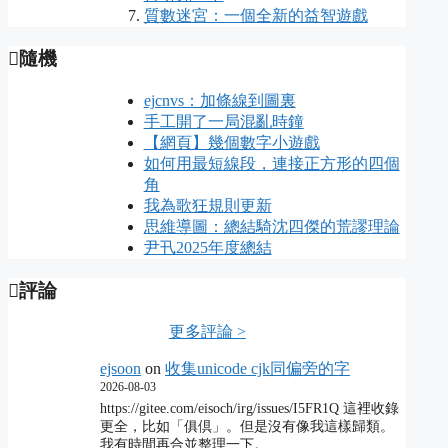
質數迷宮：一個全新的益智遊戲
隨機
ejcnvs：加條線到圖裏
手工開了一局混亂時鐘
【網頁】幾個數字小遊戲
如何用最短線段，連接正方形的四個
角
我為歌狂規則更新
思維導圖：總結騎沈四傑的荒謬理論
尹卂2025年度總結
評論
更多評論 >
ejsoon
on
收集unicode cjk同偏旁的字
2026-08-03
https://gitee.com/eisoch/irg/issues/I5FR1Q 這裡收錄
更全，比如「俱倶」。但是沒有像我這樣歸類。
我有時間再合並整理一下。