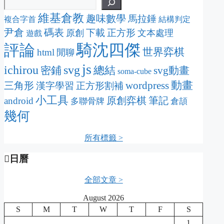
維基倉教
趣味數學
馬拉錘
複合字首
結構判定
尹倉
碼表
下載
正方形
原創
文本處理
遊戲
騎沈四傑
評論
世界弈棋
html
閒聊
js
svg
ichirou
密鋪
總結
svg動畫
soma-cube
動畫
wordpress
三角形
漢字學習
正方形割補
小工具
原創弈棋
筆記
android
多聯骨牌
倉頡
幾何
所有標籤 >
日曆
全部文章 >
August 2026
S
M
T
W
T
F
S
1