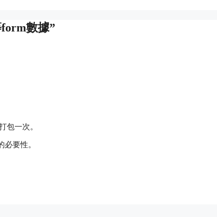
x等form數據”
要打包一次。
的必要性。