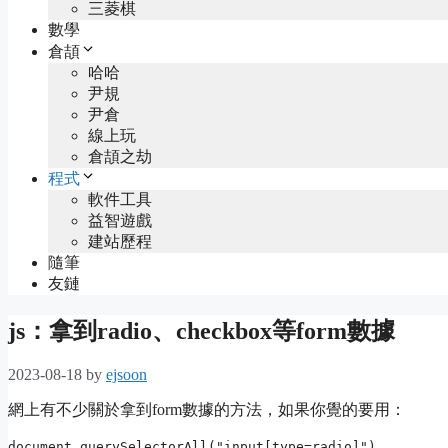
三菱棋
數學
倉頡
哈哈
尹規
尹倉
線上玩
倉頡之劫
程式
軟件工具
益智遊戲
建站歷程
隨筆
友鏈
js：拿到radio、checkbox等form數據
2023-08-18
by
ejsoon
網上有不少關於拿到form數據的方法，如果你覺的要用：
document.querySelectorAll("input[type=radio]")