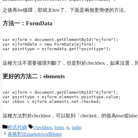
之後再for循環，那就太low了。下面是兩個更簡便的方法。
方法一：FormData
var ejform = document.getElementById("ejform");

var ejformdata = new FormData(ejform);

var pointtype = ejformdata.get("pointtype");
這種方法不需要循環判斷了，但是對於checkbox，如果沒選，則
更好的方法二：elements
var ejform = document.getElementById("ejform");

var pointtype = ejform.elements.pointtype.value;

var ckbox = ejform.elements.net.checked;
這種方法對於checkbox，可以取到「checked」的值為true或fals
Categories
Tags
程式代碼
checkbox
,
form
,
js
,
radio
表格對比markdown與html