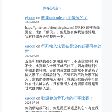
更多評論 >
ejsoon
on
收集unicode cjk同偏旁的字
2026-08-03
https://gitee.com/eisoch/irg/issues/I5FR1Q 這裡收錄
更全，比如「俱倶」。但是沒有像我這樣歸類。
我有時間再合並整理一下。
ejsoon
on
行列輸入法實在是沒有必要再存於
世
2026-07-06
五筆和鄭碼我都分別用過兩年，不過我當時打得
不快，比賽時六十幾字就不錯了，因為總碰到生
字很浪費時間。目前的英文鍵位當然不會是為了
輸入漢字才這樣設計的，不管它利不利於漢字輸
入，當我們要做輸入法時，就應該把編碼字母限
制在廿六鍵以內，只有臺灣人才會習慣這種超過
廿六鍵的輸入法。
ejsoon
on
歡迎參加尹卂搞的打字比賽！
2026-07-06
你的網站很不錯。你是用五筆還是其它？有空我