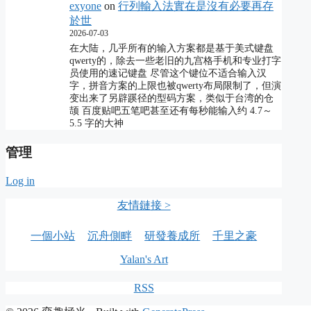
exyone
on
行列輸入法實在是沒有必要再存
於世
2026-07-03
在大陆，几乎所有的输入方案都是基于美式键盘
qwerty的，除去一些老旧的九宫格手机和专业打字
员使用的速记键盘 尽管这个键位不适合输入汉
字，拼音方案的上限也被qwerty布局限制了，但演
变出来了另辟蹊径的型码方案，类似于台湾的仓
颉 百度贴吧五笔吧甚至还有每秒能输入约 4.7～
5.5 字的大神
管理
Log in
友情鏈接 >
一個小站
沉舟側畔
研發養成所
千里之豪
Yalan's Art
RSS