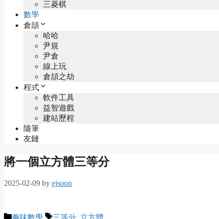
三菱棋
數學
倉頡
哈哈
尹規
尹倉
線上玩
倉頡之劫
程式
軟件工具
益智遊戲
建站歷程
隨筆
友鏈
將一個立方體三等分
2025-02-09
by
ejsoon
Categories
Tags
趣味數學
三等分
,
立方體