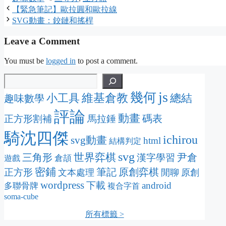
【緊急筆記】歐拉圓和歐拉線
SVG動畫：鉸鏈和搖桿
Leave a Comment
You must be
logged in
to post a comment.
js
幾何
維基倉教
小工具
總結
趣味數學
評論
動畫
碼表
正方形割補
馬拉錘
騎沈四傑
ichirou
svg動畫
html
結構判定
svg
三角形
世界弈棋
尹倉
漢字學習
倉頡
遊戲
密鋪
筆記
原創弈棋
正方形
文本處理
閒聊
原創
wordpress
下載
android
多聯骨牌
複合字首
soma-cube
所有標籤 >