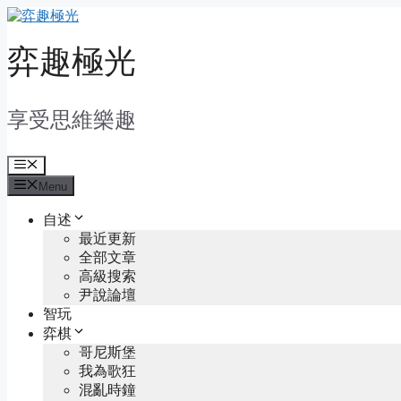
Skip
to
content
弈趣極光
享受思維樂趣
Menu
Menu
自述
最近更新
全部文章
高級搜索
尹說論壇
智玩
弈棋
哥尼斯堡
我為歌狂
混亂時鐘