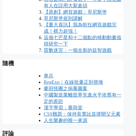
有人在誤用大新倉頡
【原創】網頁遊戲：哥尼斯堡
哥尼斯堡規則講解
【重大喜訊】我為歌狂網頁遊戲完
成！棋力超強！
這個七芒星和十二個點的移動動畫值
得研究一下
質數迷宮：一個全新的益智遊戲
隨機
車兵
RegExp︱在線批量正則替換
麥田怪圈之病毒圖案
中國製造業離世界先進水平依舊有一
定的差距
漢字學習：臺與壹
CSS難題：保持長寬比並撐開父元素
人生樂趣的唯一來源
評論