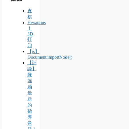
直
棋
Hexapons
︱
3D
打
印
【js】
Document.importNode()
【評
論】
陳
強
勤
最
新
的
指
導
意