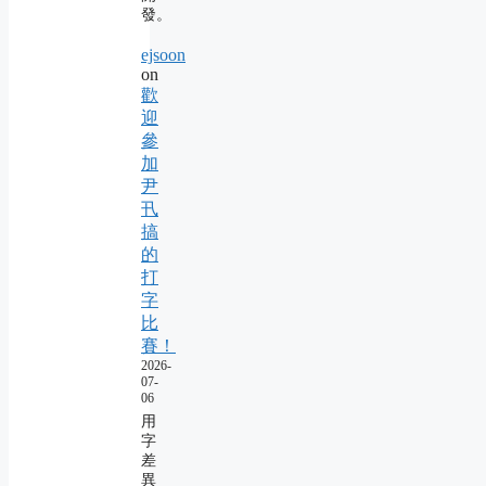
發。
ejsoon
on
歡
迎
參
加
尹
卂
搞
的
打
字
比
賽！
2026-
07-
06
用
字
差
異