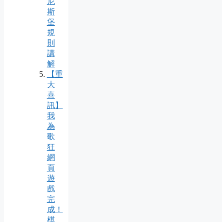
尼
斯
堡
規
則
講
解
【重
大
喜
訊】
我
為
歌
狂
網
頁
遊
戲
完
成！
棋