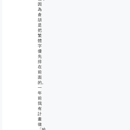
因
為
倉
頡
是
把
繁
體
字
優
先
排
在
前
面
的。
一
年
前
我
有
計
畫
做
「哈