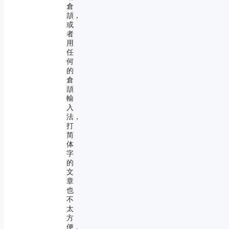
倉
頡，
或
者
用
任
何
的
倉
頡
輸
入
法，
打
简
体
字
的
文
章
也
不
太
方
便，