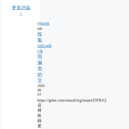
更多評論
>
ejsoon
on
收
集
unicode
cjk
同
偏
旁
的
字
2026-
08-
03
https://gitee.com/eisoch/irg/issues/I5FR1Q
這
裡
收
錄
更