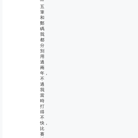
五
筆
和
鄭
碼
我
都
分
別
用
過
兩
年，
不
過
我
當
時
打
得
不
快，
比
賽