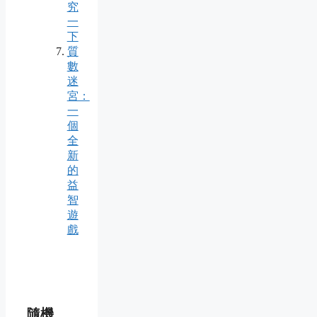
究
一
下
質
數
迷
宮：
一
個
全
新
的
益
智
遊
戲
隨機