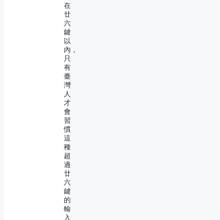
在
廿
六
鍵
以
內，
只
有
臺
灣
人
才
會
習
慣
這
種
超
過
廿
六
鍵
的
輸
入