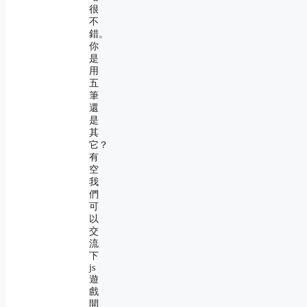
很
不
錯。
你
是
用
五
筆
還
是
其
它？
有
空
我
們
可
以
交
流
下
js
遊
戲
開