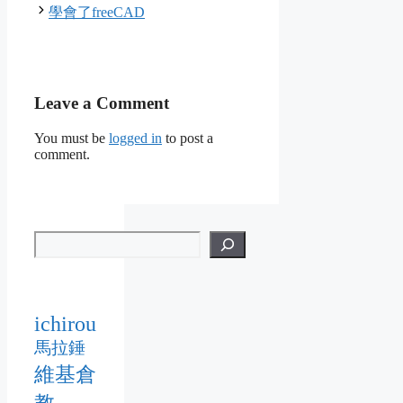
學會了freeCAD
Leave a Comment
You must be
logged in
to post a
comment.
ichirou
馬拉錘
維基倉
教