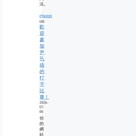
法。
ejsoon
on
歡
迎
參
加
尹
卂
搞
的
打
字
比
賽！
2026-
07-
06
你
的
網
站