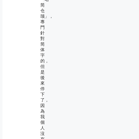
简
仓
颉」，
專
門
針
對
简
体
字
的，
但
是
後
來
停
下
了，
因
為
我
個
人
沒