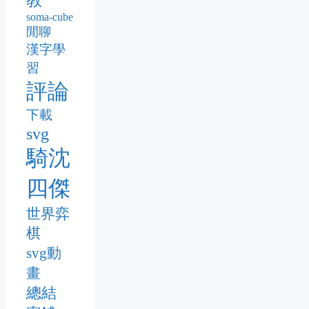
soma-cube
閒聊
漢字學
習
評論
下載
svg
騎沈
四傑
世界弈
棋
svg動
畫
總結