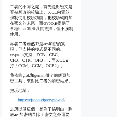
二者的不同之處，首先是對密文是
否被篡改的校驗上。SJCL內置並
強制使用校驗功能，把校驗碼附加
在密文的末尾，而crypto.js提供了
各種hmac算法以供選擇，但不強制
使用。
再者二者雖然都是aes加密的實
現，但支持的模式是不同的。
crypto.js支持「ECB、CBC、
CFB、CTR、OFB」，而SJCL支
持「CCM、GCM、OCB2」。
我依靠grok和gemini做了個網頁加
密工具，來對比二者的加密結果。
把玩地址
：
https://ejsoon.vip/crypto-sjcl/
之所以做這個，是為了搞明白「到
底aes加密結果除了密文之外還要