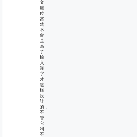
文
鍵
位
當
然
不
會
是
為
了
輸
入
漢
字
才
這
樣
設
計
的，
不
管
它
利
不