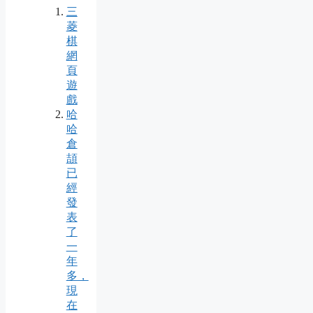
三
菱
棋
網
頁
遊
戲
哈
哈
倉
頡
已
經
發
表
了
一
年
多，
現
在