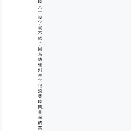
時
六
十
幾
字
就
不
錯
了，
因
為
總
碰
到
生
字
很
浪
費
時
間。
目
前
的
英