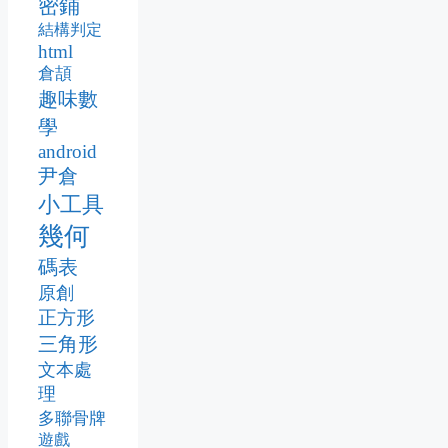
密鋪
結構判定
html
倉頡
趣味數
學
android
尹倉
小工具
幾何
碼表
原創
正方形
三角形
文本處
理
多聯骨牌
遊戲