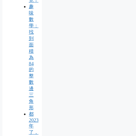
見！
趣
味
數
學：
找
到
面
積
為
84
的
整
數
邊
三
角
形
都
2023
年
了，