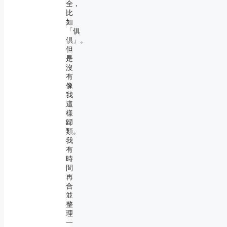
全，
比
如
「俱
倶」。
但
是
沒
有
像
我
這
樣
歸
類。
我
有
時
間
再
合
並
整
理
一