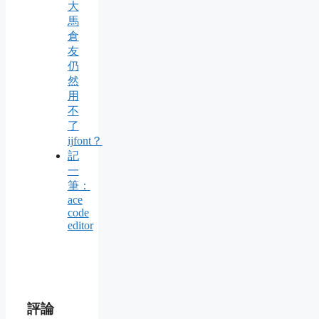
大
馬
倉
友
仍
然
用
不
了
ijfont？
記
一
筆：
ace
code
editor
評論