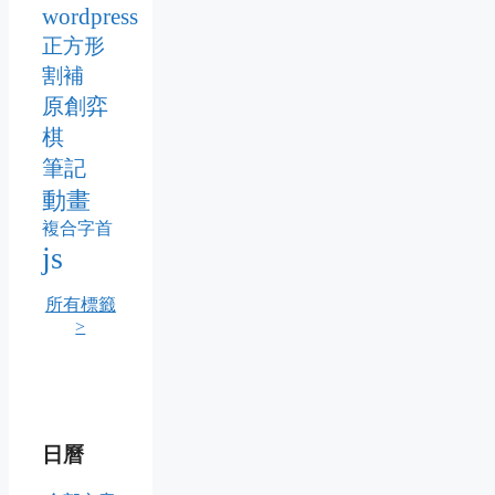
wordpress
正方形
割補
原創弈
棋
筆記
動畫
複合字首
js
所有標籤
>
日曆