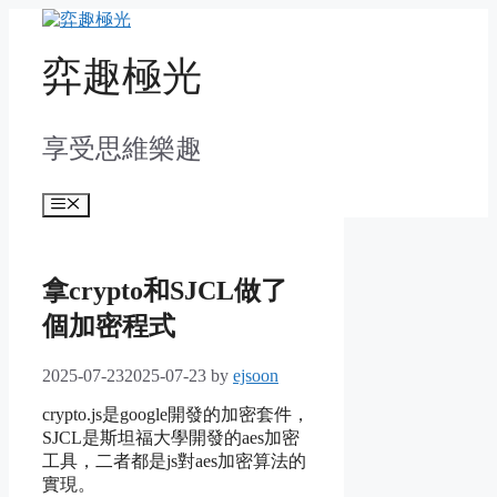
Skip
to
content
弈趣極光
享受思維樂趣
Menu
拿crypto和SJCL做了
個加密程式
2025-07-23
2025-07-23
by
ejsoon
crypto.js是google開發的加密套件，
SJCL是斯坦福大學開發的aes加密
工具，二者都是js對aes加密算法的
實現。