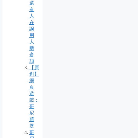
還
有
人
在
誤
用
大
新
倉
頡
【原
創】
網
頁
遊
戲：
哥
尼
斯
堡
哥