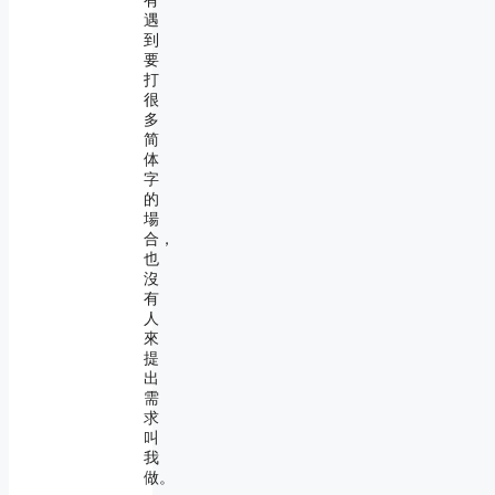
有
遇
到
要
打
很
多
简
体
字
的
場
合，
也
沒
有
人
來
提
出
需
求
叫
我
做。