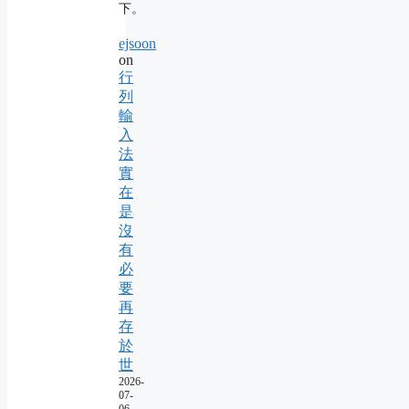
下。
ejsoon
on
行
列
輸
入
法
實
在
是
沒
有
必
要
再
存
於
世
2026-
07-
06