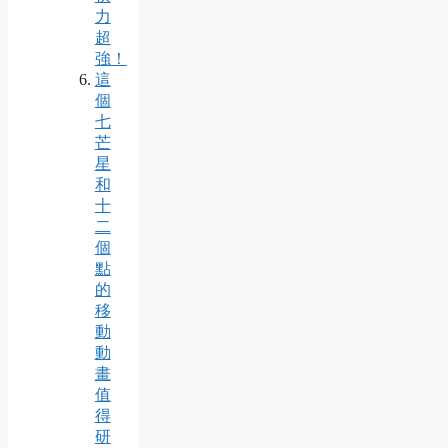
力
超
強！
這
個
七
芒
星
和
十
二
個
點
的
移
動
動
畫
值
得
研