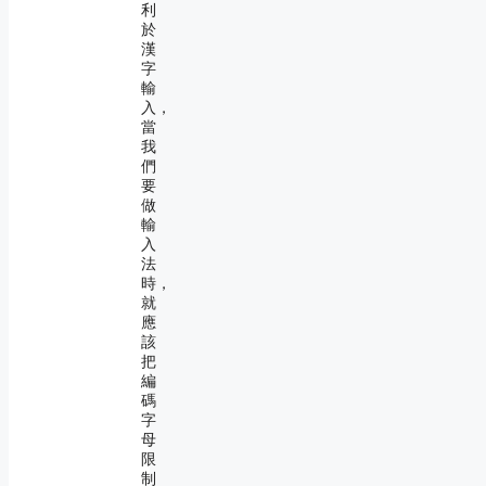
利
於
漢
字
輸
入，
當
我
們
要
做
輸
入
法
時，
就
應
該
把
編
碼
字
母
限
制