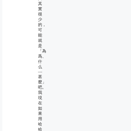
其
實
很
少
的，
可
能
就
是
「為
爲、
什
么
―
甚
麼」
吧。
我
現
在
如
果
用
哈
哈