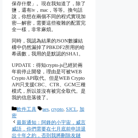
保存什麼」。現在我知道了，除了
鹽，還有iv，mac，等等。換句話
說，你想在兩個不同的程式實現加
密—解密，需要這些複雜的配置完
全一樣，非常麻煩。
同時，我認為結果的JSON數據結
構中仍然漏掉了PBKDF2所用的哈
希函數，我用的是默認的SHA1。
UPDATE：得知crypto-js已經於兩
年前停止開發，理由是可被WEB
Crypto API取代。但是WEB Crypto
API只支援CBC、CTR、GCM三種
模式，所以並沒有被完全取代。是
我的信息落後了。
Categories
Tags
軟件工具
aes
,
crypto
,
SJCL
,
加
密
最新通知：阿鋒的小宇宙，威言
威語，你們需要在七月底前申請退
出十年之約，否則我將刪除友鏈