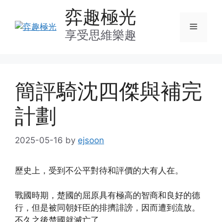
Skip
弈趣極光
to
Menu
content
享受思維樂趣
簡評騎沈四傑與補完
計劃
2025-05-16
by
ejsoon
歷史上，受到不公平對待和評價的大有人在。
戰國時期，楚國的屈原具有極高的智商和良好的德
行，但是被同朝奸臣的排擠誹謗，因而遭到流放。
不久之後楚國就滅亡了。