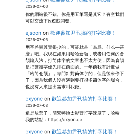
2026-07-06
你的網站很不錯。你是用五筆還是其它？有空我們
可以交流下js遊戲開發。
ejsoon
on
歡迎參加尹卂搞的打字比賽！
2026-07-06
用字差異其實很少的，可能就是「為爲、什么―甚
麼」吧。我現在如果用哈哈倉頡，或者用任何的倉
頡輸入法，打简体字的文章也不太方便，因為倉頡
是把繁體字優先排在前面的。一年前我有計畫做
「哈简仓颉」，專門針對简体字的，但是後來停下
了，因為我個人沒有遇到要打很多简体字的場合，
也沒有人來提出需求叫我做。
exyone
on
歡迎參加尹卂搞的打字比賽！
2026-07-03
還是放棄了，簡繁轉換太影響打字速度了，哈哈
我的站點：https://exyon.ee
exyone
on
歡迎參加尹卂搞的打字比賽！