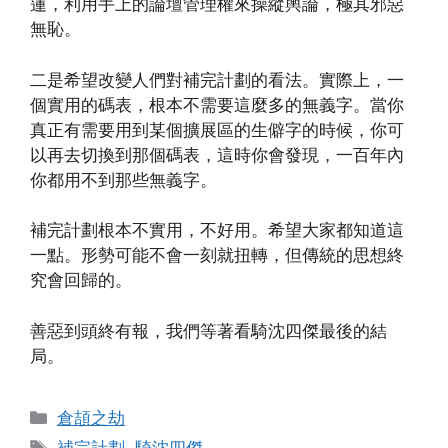
蓮，利用手上的論壇管理權來操縱輿論，極其邪惡
無恥。
二是希望改變人們對補完計劃的看法。實際上，一
個實用的碼表，根本不需要這麼多的無義字。當你
真正有需要用到某個擴展區的生僻字的時候，你可
以再去切換到那個碼表，這時你會發現，一百年內
你都用不到那些無義字。
補完計劃根本不實用，不好用。希望大家都知道這
一點。形勢可能不會一刻就扭轉，但傳統的思想終
究會回歸的。
善惡到頭終有報，我們等著看騎沈四傑最後的結
局。
Categories
倉頡之劫
Tags
補完計劃
,
騎沈四傑