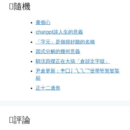
隨機
畫個心
chatgpt談人生的意義
「字元」是個很好聽的名稱
因式分解的幾何意義
騎沈四傑正在大搞「倉頡文字獄」
尹倉更新：肀囗丿乀乁乛丗帯堑暂椠錾
崭
正十二邊形
評論