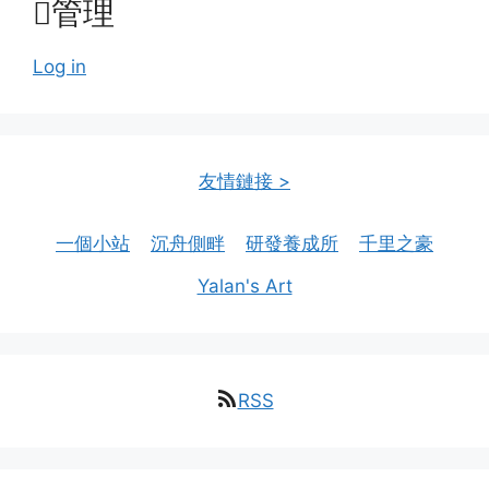
管理
Log in
友情鏈接 >
一個小站
沉舟側畔
研發養成所
千里之豪
Yalan's Art
RSS