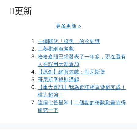
更新
更多更新 >
一個關於「綠色」的冷知識
三菱棋網頁遊戲
哈哈倉頡已經發表了一年多，現在還有
人在誤用大新倉頡
【原創】網頁遊戲：哥尼斯堡
哥尼斯堡規則講解
【重大喜訊】我為歌狂網頁遊戲完成！
棋力超強！
這個七芒星和十二個點的移動動畫值得
研究一下