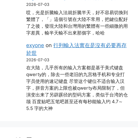
2026-07-03
哎，光是折騰輸入法就折騰半天，好不容易切換到
繁體了，「」這個引號在大陸不常用，把鍵位配好
了之後，發現大陸和台灣用的繁體有一些細微的用
字差異，輸半天輸不出來那個字，哈哈
exyone
on
行列輸入法實在是沒有必要再存
於世
2026-07-03
在大陆，几乎所有的输入方案都是基于美式键盘
qwerty的，除去一些老旧的九宫格手机和专业打
字员使用的速记键盘 尽管这个键位不适合输入汉
字，拼音方案的上限也被qwerty布局限制了，但
演变出来了另辟蹊径的型码方案，类似于台湾的仓
颉 百度贴吧五笔吧甚至还有每秒能输入约 4.7～
5.5 字的大神