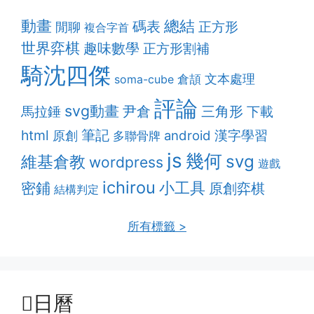
動畫
總結
碼表
正方形
閒聊
複合字首
世界弈棋
趣味數學
正方形割補
騎沈四傑
文本處理
soma-cube
倉頡
評論
svg動畫
尹倉
三角形
馬拉錘
下載
筆記
html
漢字學習
android
原創
多聯骨牌
js
幾何
維基倉教
svg
wordpress
遊戲
ichirou
密鋪
小工具
原創弈棋
結構判定
所有標籤 >
日曆