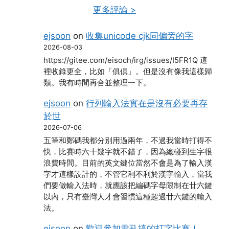
更多評論 >
ejsoon
on
收集unicode cjk同偏旁的字
2026-08-03
https://gitee.com/eisoch/irg/issues/I5FR1Q 這
裡收錄更全，比如「俱倶」。但是沒有像我這樣歸
類。我有時間再合並整理一下。
ejsoon
on
行列輸入法實在是沒有必要再存
於世
2026-07-06
五筆和鄭碼我都分別用過兩年，不過我當時打得不
快，比賽時六十幾字就不錯了，因為總碰到生字很
浪費時間。目前的英文鍵位當然不會是為了輸入漢
字才這樣設計的，不管它利不利於漢字輸入，當我
們要做輸入法時，就應該把編碼字母限制在廿六鍵
以內，只有臺灣人才會習慣這種超過廿六鍵的輸入
法。
ejsoon
on
歡迎參加尹卂搞的打字比賽！