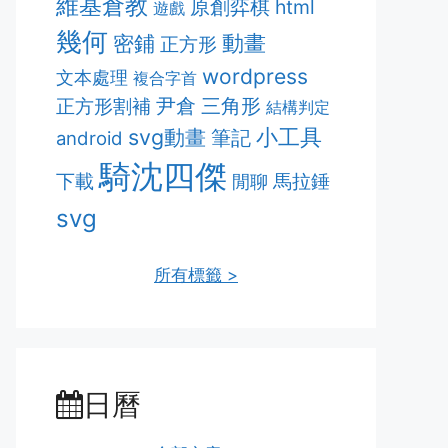
維基倉教
原創弈棋
html
遊戲
幾何
動畫
密鋪
正方形
wordpress
文本處理
複合字首
正方形割補
尹倉
三角形
結構判定
svg動畫
小工具
筆記
android
騎沈四傑
下載
馬拉錘
閒聊
svg
所有標籤 >
日曆