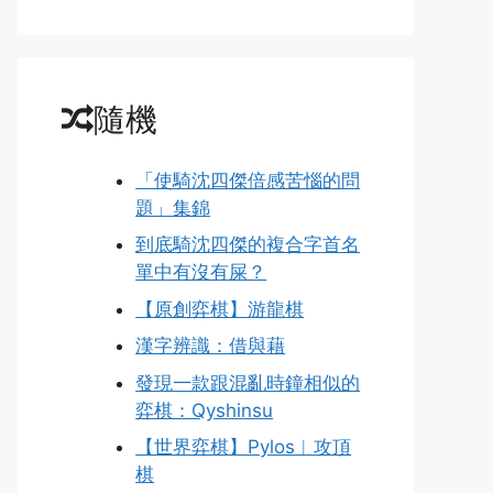
隨機
「使騎沈四傑倍感苦惱的問
題」集錦
到底騎沈四傑的複合字首名
單中有沒有屎？
【原創弈棋】游龍棋
漢字辨識：借與藉
發現一款跟混亂時鐘相似的
弈棋：Qyshinsu
【世界弈棋】Pylos︱攻頂
棋