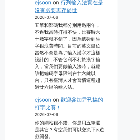
ejsoon
on
行列輸入法實在是
沒有必要再存於世
2026-07-06
五筆和鄭碼我都分別用過兩年，
不過我當時打得不快，比賽時六
十幾字就不錯了，因為總碰到生
字很浪費時間。目前的英文鍵位
當然不會是為了輸入漢字才這樣
設計的，不管它利不利於漢字輸
入，當我們要做輸入法時，就應
該把編碼字母限制在廿六鍵以
內，只有臺灣人才會習慣這種超
過廿六鍵的輸入法。
ejsoon
on
歡迎參加尹卂搞的
打字比賽！
2026-07-06
你的網站很不錯。你是用五筆還
是其它？有空我們可以交流下js遊
戲開發。