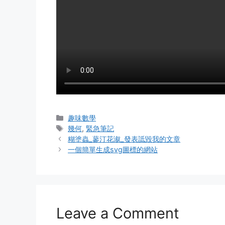
Categories
趣味數學
Tags
幾何
,
緊急筆記
糊塗蟲_蓼汀花溆_發表詆毀我的文章
一個簡單生成svg圖標的網站
Leave a Comment