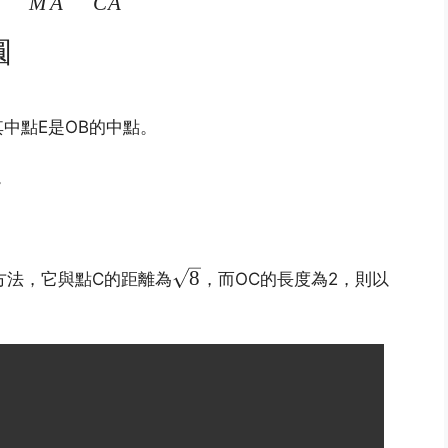
M
A
C
A
{CA}=2
圓
中點E是OB的中點。
。
\sqrt{8}
8
方法，它與點C的距離為
，而OC的長度為2，則以