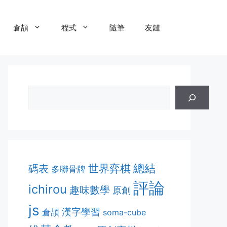
倉頡
程式
隨筆
友鏈
總結
世界弈棋
碼表
多聯骨牌
評論
ichirou
趣味數學
原創
js
漢字學習
倉頡
soma-cube