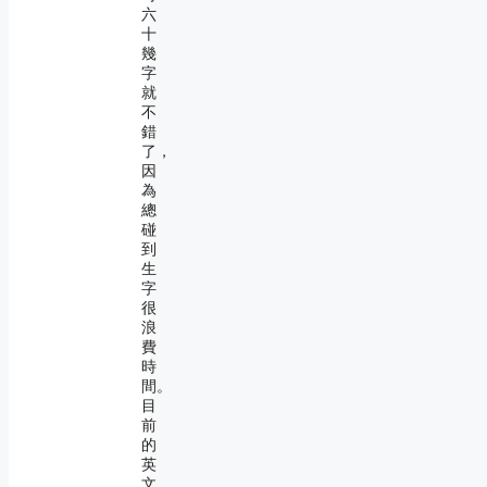
六
十
幾
字
就
不
錯
了，
因
為
總
碰
到
生
字
很
浪
費
時
間。
目
前
的
英
文