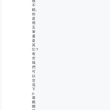
很
不
錯。
你
是
用
五
筆
還
是
其
它？
有
空
我
們
可
以
交
流
下
js
遊
戲
開