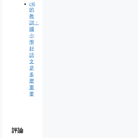
cj6
的
教
訓：
國
小
學
好
語
文
是
多
麼
重
要
評論