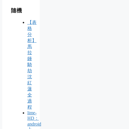
隨機
【表
格
分
析】
馬
拉
錘
騎
劫
沈
紅
蓮
全
過
程
lime-
HD：
android