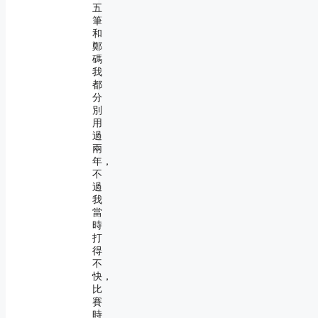
五
筆
和
鄭
碼
我
都
分
別
用
過
兩
年，
不
過
我
當
時
打
得
不
快，
比
賽
時