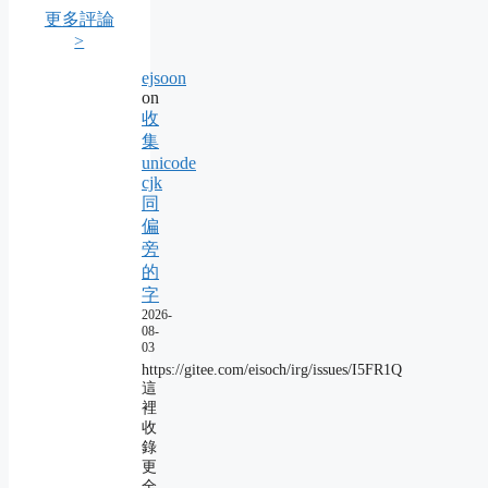
更多評論
>
ejsoon
on
收
集
unicode
cjk
同
偏
旁
的
字
2026-
08-
03
https://gitee.com/eisoch/irg/issues/I5FR1Q
這
裡
收
錄
更
全，