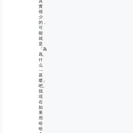
其
實
很
少
的，
可
能
就
是
「為
爲、
什
么
―
甚
麼」
吧。
我
現
在
如
果
用
哈
哈