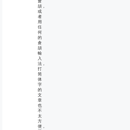
倉
頡，
或
者
用
任
何
的
倉
頡
輸
入
法，
打
简
体
字
的
文
章
也
不
太
方
便，