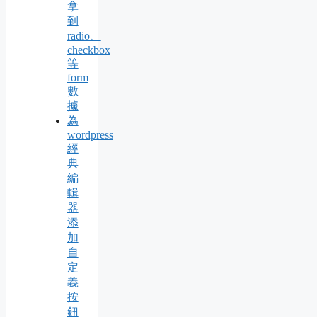
拿
到
radio、
checkbox
等
form
數
據
為
wordpress
經
典
編
輯
器
添
加
自
定
義
按
鈕