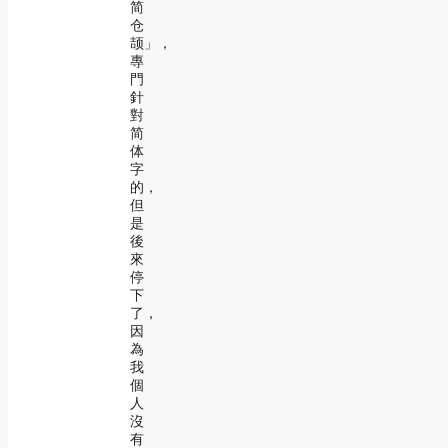
简
仓
颉」，
專
門
針
對
简
体
字
的，
但
是
後
來
停
下
了，
因
為
我
個
人
沒
有