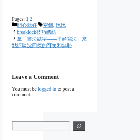
Pages:
1
2
Categories
Tags
開心就好
密鋪
,
玩玩
breaklock技巧總結
拿「書法結字——平頭寫法」來
點評騎沈四傑的可笑和無恥
Leave a Comment
You must be
logged in
to post a
comment.