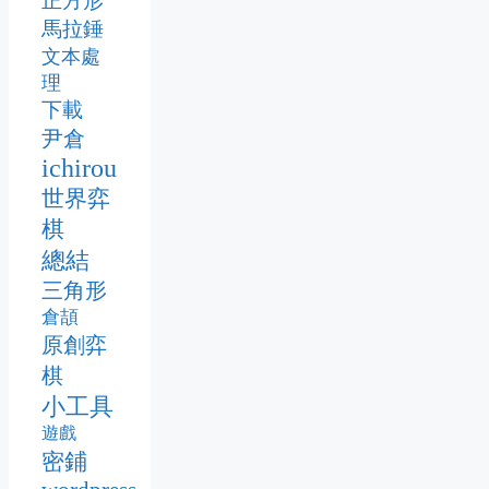
正方形
馬拉錘
文本處
理
下載
尹倉
ichirou
世界弈
棋
總結
三角形
倉頡
原創弈
棋
小工具
遊戲
密鋪