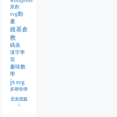
wordpress
原創
svg動
畫
維基倉
教
碼表
漢字學
習
趣味數
學
js
svg
多聯骨牌
所有標籤
>