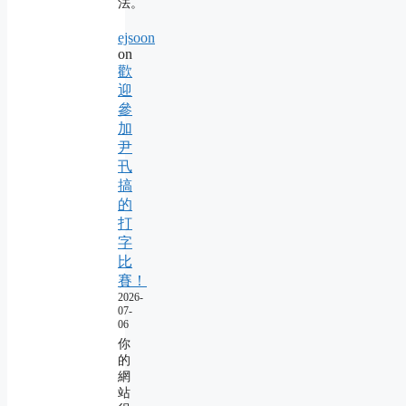
法。
ejsoon
on
歡
迎
參
加
尹
卂
搞
的
打
字
比
賽！
2026-
07-
06
你
的
網
站