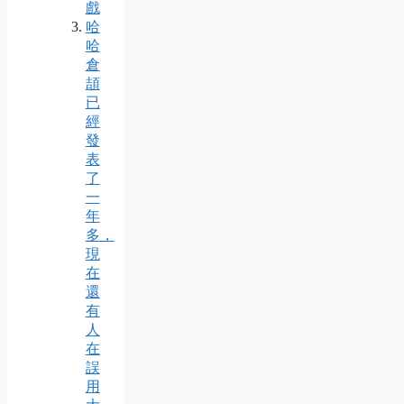
戲
哈
哈
倉
頡
已
經
發
表
了
一
年
多，
現
在
還
有
人
在
誤
用