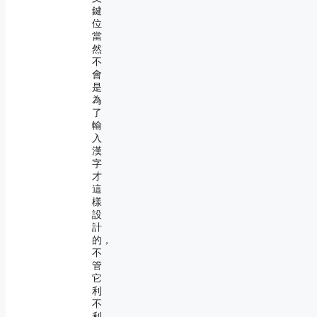
鍵
位
當
然
不
會
是
為
了
輸
入
漢
字
才
這
樣
設
計
的，
不
管
它
利
不
利