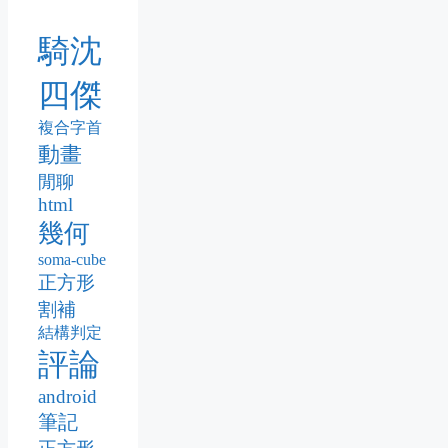
騎沈
四傑
複合字首
動畫
閒聊
html
幾何
soma-cube
正方形
割補
結構判定
評論
android
筆記