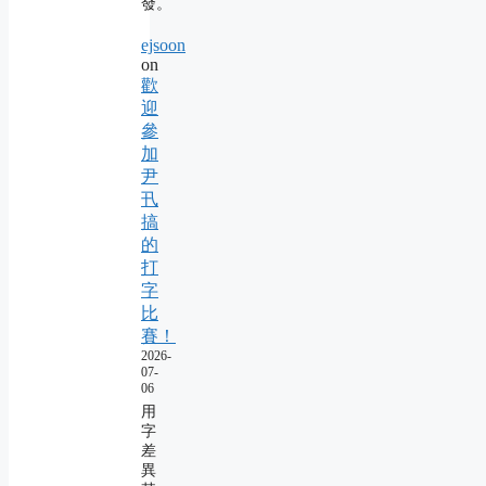
發。
ejsoon
on
歡
迎
參
加
尹
卂
搞
的
打
字
比
賽！
2026-
07-
06
用
字
差
異