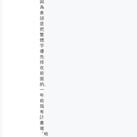
因
為
倉
頡
是
把
繁
體
字
優
先
排
在
前
面
的。
一
年
前
我
有
計
畫
做
「哈