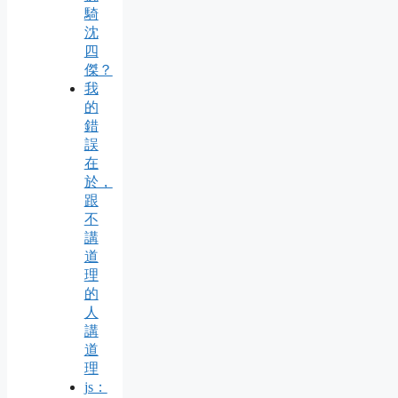
騎
沈
四
傑？
我
的
錯
誤
在
於，
跟
不
講
道
理
的
人
講
道
理
js：