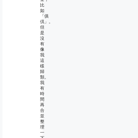
比
如
「俱
倶」。
但
是
沒
有
像
我
這
樣
歸
類。
我
有
時
間
再
合
並
整
理
一