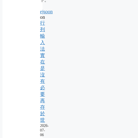
下。
ejsoon
on
行
列
輸
入
法
實
在
是
沒
有
必
要
再
存
於
世
2026-
07-
06