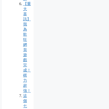
【重
大
喜
訊】
我
為
歌
狂
網
頁
遊
戲
完
成！
棋
力
超
強！
這
個
七