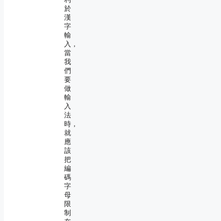
於
漢
字
輸
入，
當
我
們
要
做
輸
入
法
時，
就
應
該
把
編
碼
字
母
限
制