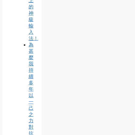
上
的
神
級
輸
入
法！
為
甚
麼
我
持
續
多
年
以
一
己
之
力
對
抗