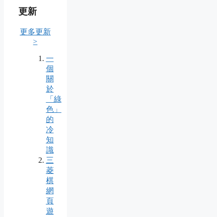
更新
更多更新
>
一
個
關
於
「綠
色」
的
冷
知
識
三
菱
棋
網
頁
遊