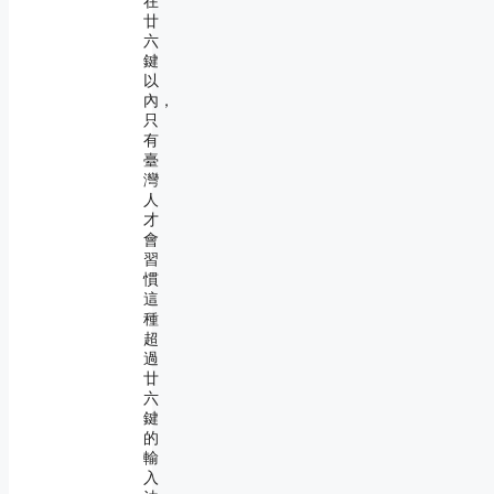
在
廿
六
鍵
以
內，
只
有
臺
灣
人
才
會
習
慣
這
種
超
過
廿
六
鍵
的
輸
入