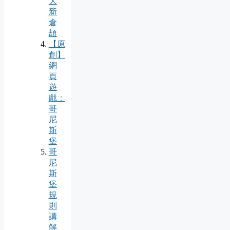
大
新
倉
頡
【原
創】
網
頁
遊
戲：
哥
尼
斯
堡
哥
尼
斯
堡
規
則
講
解