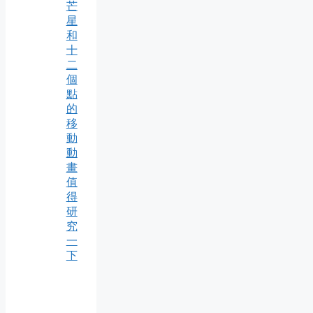
芒
星
和
十
二
個
點
的
移
動
動
畫
值
得
研
究
一
下