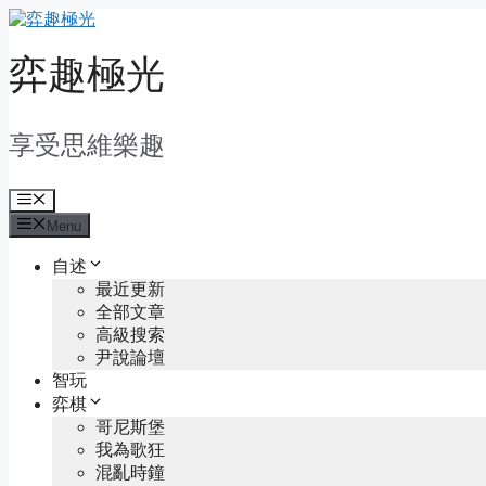
Skip
to
content
弈趣極光
享受思維樂趣
Menu
Menu
自述
最近更新
全部文章
高級搜索
尹說論壇
智玩
弈棋
哥尼斯堡
我為歌狂
混亂時鐘