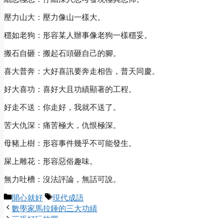
壓力山大：壓力像山一樣大。
穩如老狗：形容某人辦事像老狗一樣穩妥。
搬石自砸：搬起石頭砸自己的腳。
喜大普奔：大好喜訊要奔走相告，普天同慶。
好大喜功：喜好大且功績顯著的工程。
好走不送：你走好，我就不送了。
苦大仇深：痛苦極大，仇恨極深。
母豬上樹：形容事件幾乎不可能發生。
屎上雕花：形容惡俗趣味。
無力吐槽：沒法評論，無話可說。
Categories
Tags
開心就好
現代成語
數學家馬拉錘的三大功績