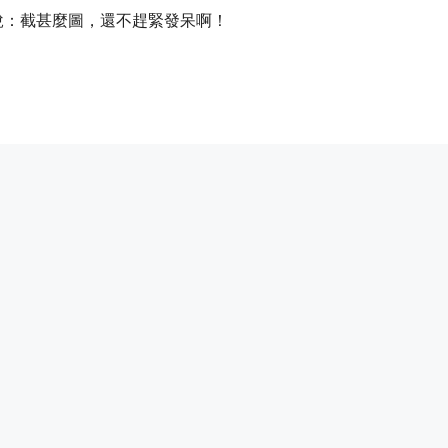
說：截甚麼圖，還不趕緊發呆啊！