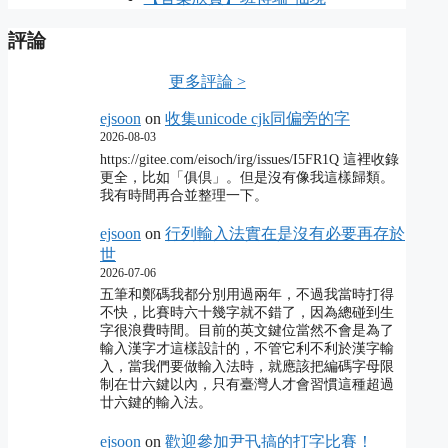
評論
更多評論 >
ejsoon
on
收集unicode cjk同偏旁的字
2026-08-03
https://gitee.com/eisoch/irg/issues/I5FR1Q 這裡收錄
更全，比如「俱倶」。但是沒有像我這樣歸類。
我有時間再合並整理一下。
ejsoon
on
行列輸入法實在是沒有必要再存於
世
2026-07-06
五筆和鄭碼我都分別用過兩年，不過我當時打得
不快，比賽時六十幾字就不錯了，因為總碰到生
字很浪費時間。目前的英文鍵位當然不會是為了
輸入漢字才這樣設計的，不管它利不利於漢字輸
入，當我們要做輸入法時，就應該把編碼字母限
制在廿六鍵以內，只有臺灣人才會習慣這種超過
廿六鍵的輸入法。
ejsoon
on
歡迎參加尹卂搞的打字比賽！