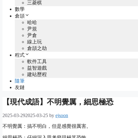
三菱棋
數學
倉頡
哈哈
尹規
尹倉
線上玩
倉頡之劫
程式
軟件工具
益智遊戲
建站歷程
隨筆
友鏈
【現代成語】不明覺厲，細思極恐
2025-03-29
2025-03-25
by
ejsoon
不明覺厲：搞不明白，但是感覺很厲害。
細思極恐：仔細深入思考發現極其恐怖。