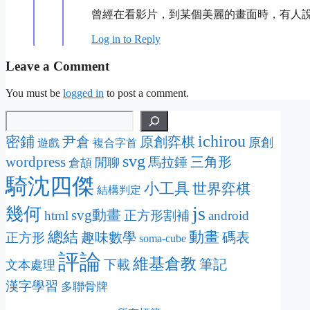
曾經在看影片，到某個美麗的畫面時，有人
Log in to Reply
Leave a Comment
You must be
logged in
to post a comment.
ichirou
密鋪
尹倉
原創弈棋
原創
遊戲
複合字首
svg
wordpress
三角形
馬拉錘
閒聊
倉頡
騎沈四傑
小工具
世界弈棋
結構判定
js
幾何
svg動畫
html
正方形割補
android
動畫
總結
趣味數學
碼表
正方形
soma-cube
評論
維基倉教
筆記
下載
文本處理
漢字學習
多聯骨牌