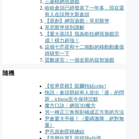
三菱棋網頁遊戲
哈哈倉頡已經發表了一年多，現在還
有人在誤用大新倉頡
【原創】網頁遊戲：哥尼斯堡
哥尼斯堡規則講解
【重大喜訊】我為歌狂網頁遊戲完
成！棋力超強！
這個七芒星和十二個點的移動動畫值
得研究一下
質數迷宮：一個全新的益智遊戲
隨機
【世界弈棋】凱爾特結celtic!
快訊：倉頡群組有人提出「過」的問
題，ichirou至今保持沉默
魔方口訣︱網頁3D魔方
另一種正三角形割補成正方形的方法
尹倉重大升級！（重碼激降，絶對無
重）
尹卂原創弈棋總結
【音樂欣賞】班得瑞•仙境