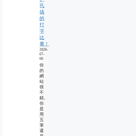
卂
搞
的
打
字
比
賽！
2026-
07-
06
你
的
網
站
很
不
錯。
你
是
用
五
筆
還