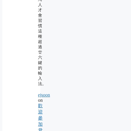
人
才
會
習
慣
這
種
超
過
廿
六
鍵
的
輸
入
法。
ejsoon
on
歡
迎
參
加
尹