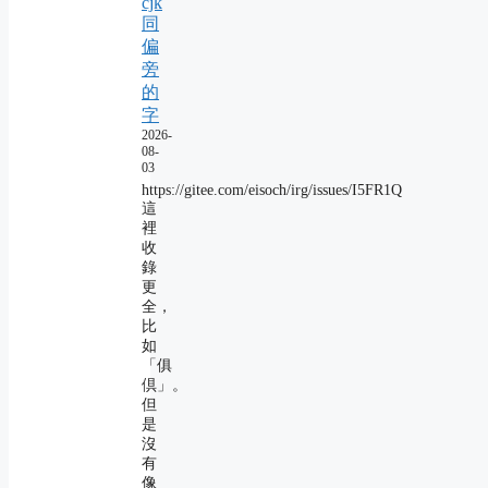
cjk
同
偏
旁
的
字
2026-
08-
03
https://gitee.com/eisoch/irg/issues/I5FR1Q
這
裡
收
錄
更
全，
比
如
「俱
倶」。
但
是
沒
有
像