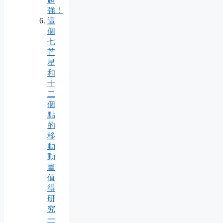
強！
這
個
七
芒
星
和
十
二
個
點
的
移
動
動
畫
值
得
研
究
一