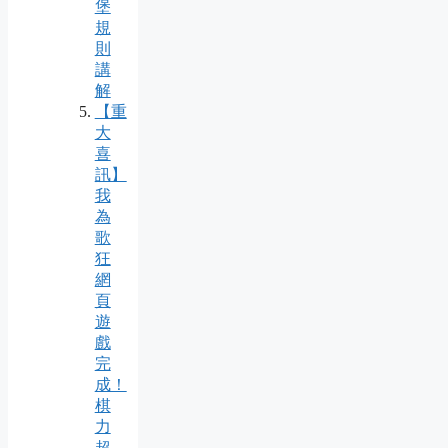
堡
規
則
講
解
【重
大
喜
訊】
我
為
歌
狂
網
頁
遊
戲
完
成！
棋
力
超