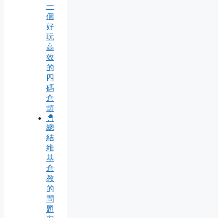
一
個
好
玩
高
效
的
四
碼
倉
頡
🐣
總
結
維
基
倉
教
的
問
題