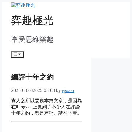
Skip
to
content
弈趣極光
享受思維樂趣
Menu
續評十年之約
2025-08-04
2025-08-03
by
ejsoon
寡人之所以要寫本篇文章，是因為
在iblogs.cn上見到了不少人在評論
十年之約，都是差評。請往下看
。