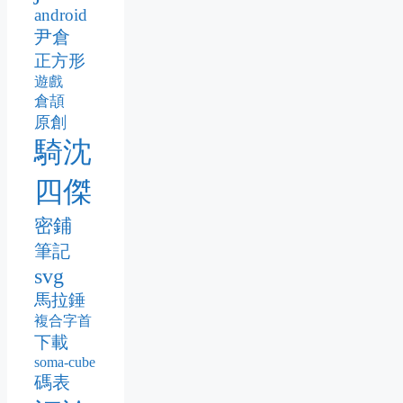
android
尹倉
正方形
遊戲
倉頡
原創
騎沈
四傑
密鋪
筆記
svg
馬拉錘
複合字首
下載
soma-cube
碼表