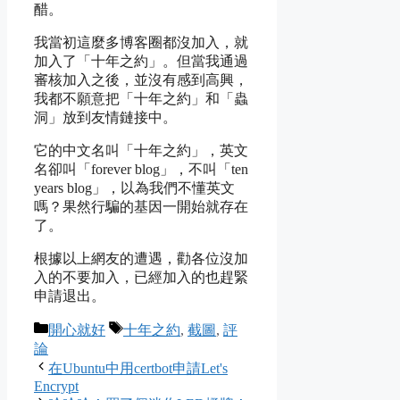
醋。
我當初這麼多博客圈都沒加入，就
加入了「十年之約」。但當我通過
審核加入之後，並沒有感到高興，
我都不願意把「十年之約」和「蟲
洞」放到友情鏈接中。
它的中文名叫「十年之約」，英文
名卻叫「forever blog」，不叫「ten
years blog」，以為我們不懂英文
嗎？果然行騙的基因一開始就存在
了。
根據以上網友的遭遇，勸各位沒加
入的不要加入，已經加入的也趕緊
申請退出。
Categories
Tags
開心就好
十年之約
,
截圖
,
評
論
在Ubuntu中用certbot申請Let's
Encrypt