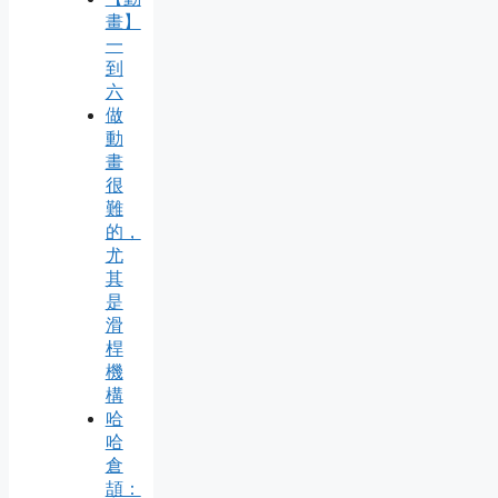
畫】
一
到
六
做
動
畫
很
難
的，
尤
其
是
滑
桿
機
構
哈
哈
倉
頡：