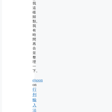
我
這
樣
歸
類。
我
有
時
間
再
合
並
整
理
一
下。
ejsoon
on
行
列
輸
入
法