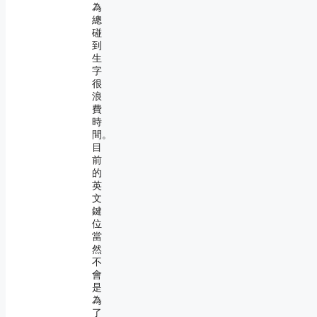
為
總
碰
到
生
字
很
浪
費
時
間。
目
前
的
英
文
鍵
位
當
然
不
會
是
為
了