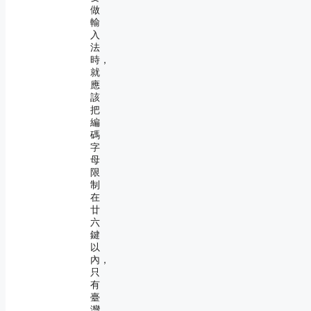
做
輸
入
法
時，
就
應
該
把
編
碼
字
母
限
制
在
廿
六
鍵
以
內，
只
有
臺
灣