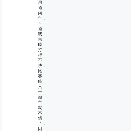
用
過
兩
年，
不
過
我
當
時
打
得
不
快，
比
賽
時
六
十
幾
字
就
不
錯
了，
因