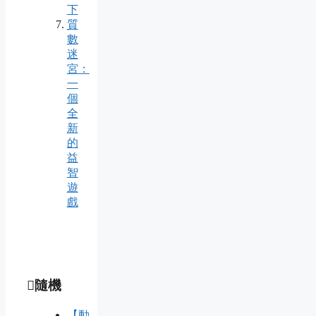
下
質
數
迷
宮：
一
個
全
新
的
益
智
遊
戲
隨機
【動