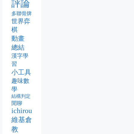
評論
多聯骨牌
世界弈
棋
動畫
總結
漢字學
習
小工具
趣味數
學
結構判定
閒聊
ichirou
維基倉
教