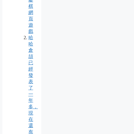
棋
網
頁
遊
戲
哈
哈
倉
頡
已
經
發
表
了
一
年
多，
現
在
還
有