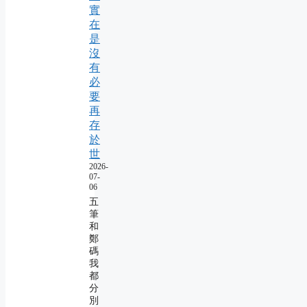
實
在
是
沒
有
必
要
再
存
於
世
2026-
07-
06
五
筆
和
鄭
碼
我
都
分
別