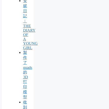
安
妮
日
記
︱
THE
DIARY
OF
A
YOUNG
GIRL
製
作
了
quads
的
3D
打
印
模
型
收
到