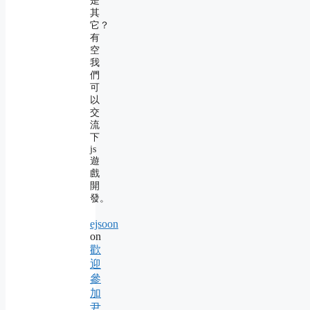
是
其
它？
有
空
我
們
可
以
交
流
下
js
遊
戲
開
發。
ejsoon
on
歡
迎
參
加
尹