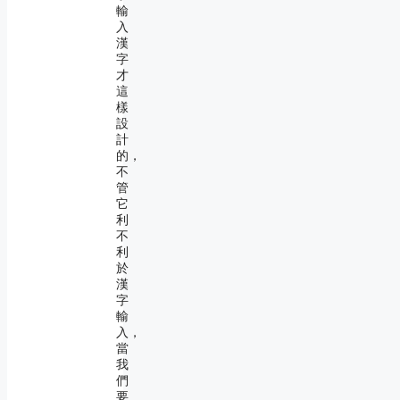
輸
入
漢
字
才
這
樣
設
計
的，
不
管
它
利
不
利
於
漢
字
輸
入，
當
我
們
要