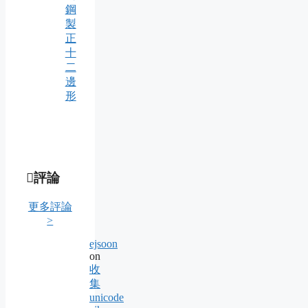
鋼
製
正
十
二
邊
形
評論
更多評論
>
ejsoon
on
收
集
unicode