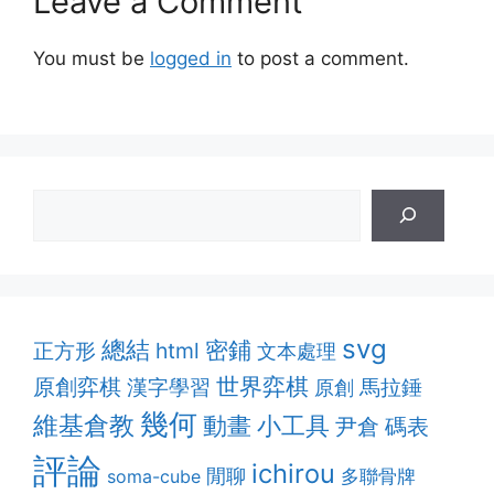
Leave a Comment
You must be
logged in
to post a comment.
svg
總結
密鋪
html
正方形
文本處理
原創弈棋
世界弈棋
漢字學習
馬拉錘
原創
幾何
維基倉教
動畫
小工具
尹倉
碼表
評論
ichirou
閒聊
多聯骨牌
soma-cube