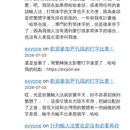
麼」吧。我現在如果用哈哈倉頡，或者用任何的倉
頡輸入法，打简体字的文章也不太方便，因為倉頡
是把繁體字優先排在前面的。一年前我有計畫做
「哈简仓颉」，專門針對简体字的，但是後來停下
了，因為我個人沒有遇到要打很多简体字的場合，
也沒有人來提出需求叫我做。
exyone
on
歡迎參加尹卂搞的打字比賽！
2026-07-03
還是放棄了，簡繁轉換太影響打字速度了，哈哈
我的站點：https://exyon.ee
exyone
on
歡迎參加尹卂搞的打字比賽！
2026-07-03
哎，光是折騰輸入法就折騰半天，好不容易切換到
繁體了，「」這個引號在大陸不常用，把鍵位配好
了之後，發現大陸和台灣用的繁體有一些細微的用
字差異，輸半天輸不出來那個字，哈哈
exyone
on
行列輸入法實在是沒有必要再存