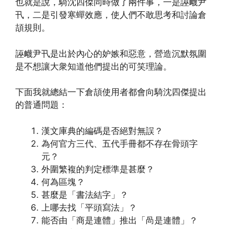
也就是說，騎沈四傑同時做了兩件事，一是誣衊尹
卂，二是引發寒蟬效應，使人們不敢思考和討論倉
頡規則。
誣衊尹卂是出於內心的妒嫉和惡意，營造沉默氛圍
是不想讓大衆知道他們提出的可笑理論。
下面我就總結一下倉頡使用者都會向騎沈四傑提出
的普通問題：
漢文庫典的編碼是否絕對無誤？
為何官方三代、五代手冊都不存在骨頭字
元？
外圍繁複的判定標準是甚麼？
何為區塊？
甚麼是「書法結字」？
上哪去找「平頭寫法」？
能否由「商是連體」推出「咼是連體」？