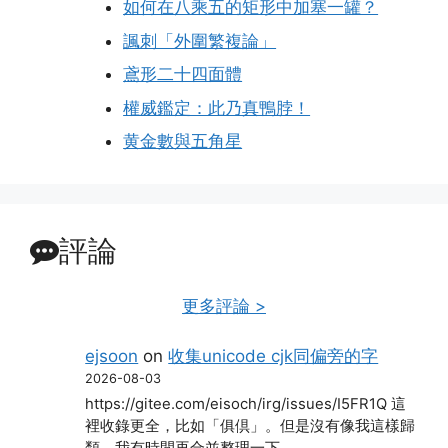
如何在八乘五的矩形中加塞一罐？
諷刺「外圍繁複論」
鳶形二十四面體
權威鑑定：此乃真鴨脖！
黄金數與五角星
評論
更多評論 >
ejsoon
on
收集unicode cjk同偏旁的字
2026-08-03
https://gitee.com/eisoch/irg/issues/I5FR1Q 這
裡收錄更全，比如「俱倶」。但是沒有像我這樣歸