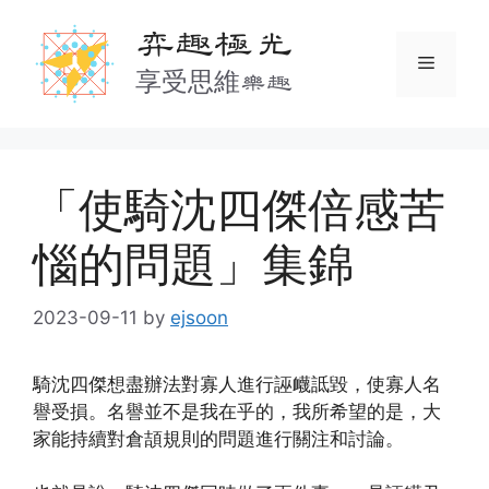
Skip
弈趣極光
to
Menu
content
享受思維樂趣
「使騎沈四傑倍感苦
惱的問題」集錦
2023-09-11
by
ejsoon
騎沈四傑想盡辦法對寡人進行誣衊詆毀，使寡人名
譽受損。名譽並不是我在乎的，我所希望的是，大
家能持續對倉頡規則的問題進行關注和討論。