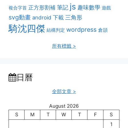
js
筆記
趣味數學
正方形割補
複合字首
遊戲
svg動畫
三角形
android
下載
騎沈四傑
wordpress
結構判定
倉頡
所有標籤 >
日曆
全部文章 >
August 2026
S
M
T
W
T
F
S
1