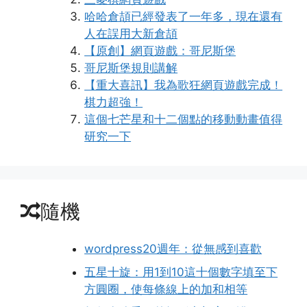
哈哈倉頡已經發表了一年多，現在還有
人在誤用大新倉頡
【原創】網頁遊戲：哥尼斯堡
哥尼斯堡規則講解
【重大喜訊】我為歌狂網頁遊戲完成！
棋力超強！
這個七芒星和十二個點的移動動畫值得
研究一下
隨機
wordpress20週年：從無感到喜歡
五星十旋：用1到10這十個數字填至下
方圓圈，使每條線上的加和相等