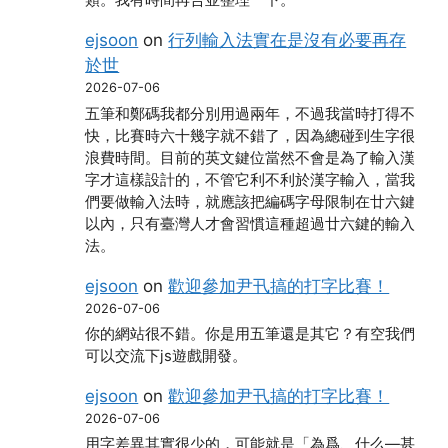
類。我有時間再合並整理一下。
ejsoon
on
行列輸入法實在是沒有必要再存
於世
2026-07-06
五筆和鄭碼我都分別用過兩年，不過我當時打得不
快，比賽時六十幾字就不錯了，因為總碰到生字很
浪費時間。目前的英文鍵位當然不會是為了輸入漢
字才這樣設計的，不管它利不利於漢字輸入，當我
們要做輸入法時，就應該把編碼字母限制在廿六鍵
以內，只有臺灣人才會習慣這種超過廿六鍵的輸入
法。
ejsoon
on
歡迎參加尹卂搞的打字比賽！
2026-07-06
你的網站很不錯。你是用五筆還是其它？有空我們
可以交流下js遊戲開發。
ejsoon
on
歡迎參加尹卂搞的打字比賽！
2026-07-06
用字差異其實很少的，可能就是「為爲、什么―甚