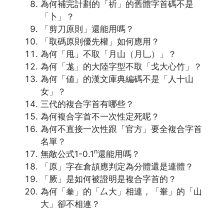
為何補完計劃的「祈」的舊體字首碼不是
「卜」？
「剪刀原則」還能用嗎？
「取碼原則優先權」如何應用？
為何「甩」不取「月山（月乚）」？
為何「尨」的大陸字型不取「戈大心竹」？
為何「値」的漢文庫典編碼不是「人十山
女」？
三代的複合字首有哪些？
為何複合字首不一次性定死呢？
為何不直接一次性跟「官方」要全複合字首
名單？
n
無敵公式1-0.1
還能用嗎？
「原」字在倉頡應判定為分體還是連體？
「厥」是如何被證明是複合字首的？
為何「軬」的「厶大」相連，「輋」的「山
大」卻不相連？