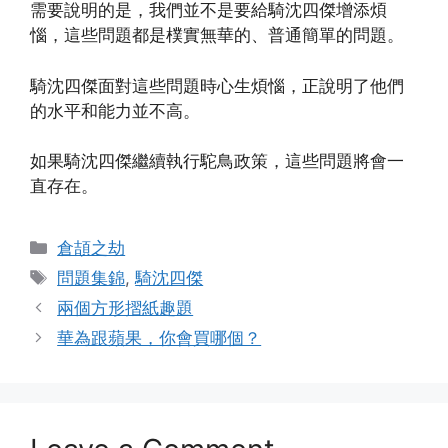
需要說明的是，我們並不是要給騎沈四傑增添煩
惱，這些問題都是樸實無華的、普通簡單的問題。
騎沈四傑面對這些問題時心生煩惱，正說明了他們
的水平和能力並不高。
如果騎沈四傑繼續執行駝鳥政策，這些問題將會一
直存在。
Categories
倉頡之劫
Tags
問題集錦
,
騎沈四傑
兩個方形摺紙趣題
華為跟蘋果，你會買哪個？