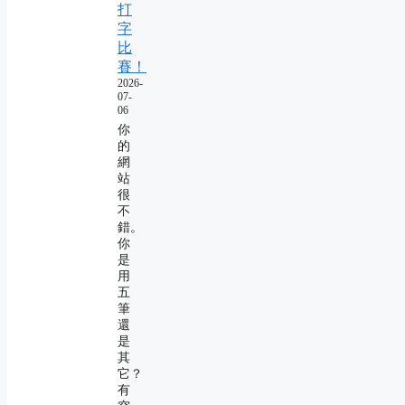
打
字
比
賽！
2026-
07-
06
你
的
網
站
很
不
錯。
你
是
用
五
筆
還
是
其
它？
有