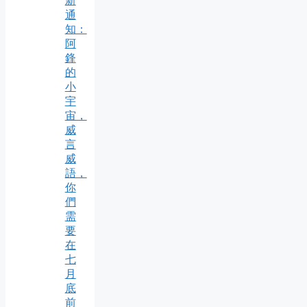
新
通
知：
阿
鋒
的
小
宇
宙，
威
言
威
語，
你
們
需
要
在
七
月
底
前