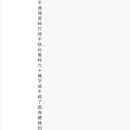
不
過
我
當
時
打
得
不
快，
比
賽
時
六
十
幾
字
就
不
錯
了，
因
為
總
碰
到