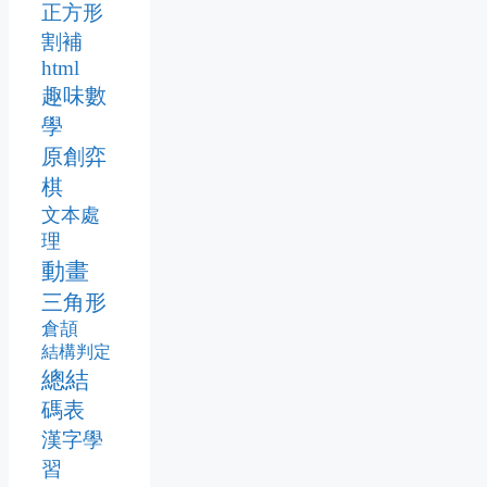
正方形
割補
html
趣味數
學
原創弈
棋
文本處
理
動畫
三角形
倉頡
結構判定
總結
碼表
漢字學
習