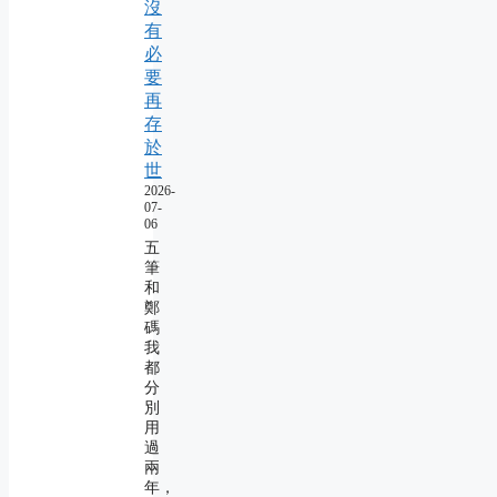
沒
有
必
要
再
存
於
世
2026-
07-
06
五
筆
和
鄭
碼
我
都
分
別
用
過
兩
年，