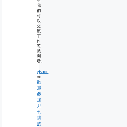
空
我
們
可
以
交
流
下
js
遊
戲
開
發。
ejsoon
on
歡
迎
參
加
尹
卂
搞
的