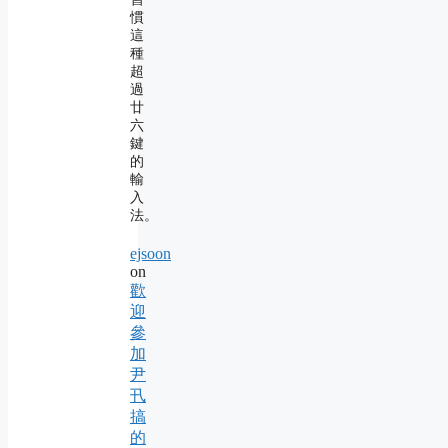
慣
這
種
超
過
廿
六
鍵
的
輸
入
法。
ejsoon
on
歡
迎
參
加
尹
卂
搞
的