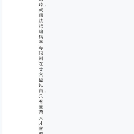
時，
就
應
該
把
編
碼
字
母
限
制
在
廿
六
鍵
以
內，
只
有
臺
灣
人
才
會
習