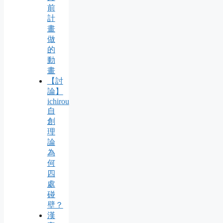
前
計
畫
做
的
動
畫
【討
論】
ichirou
自
創
理
論
為
何
四
處
碰
壁？
漢