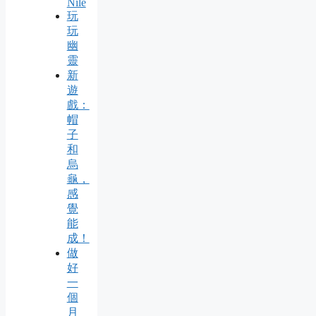
Nile
玩
玩
幽
靈
新
遊
戲：
帽
子
和
烏
龜，
感
覺
能
成！
做
好
一
個
月