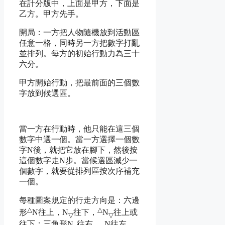
在計分版中，上面是甲方，下面是
乙方。甲方先手。
開局：一方把人物隨機放到活動區
任意一格，同時另一方把數字打亂
並排列。每方的初始行動力為三十
六分。
甲方開始行動，把最前面的三個數
字放到候選區。
當一方在行動時，他只能在這三個
數字中選一個。當一方選擇一個數
字N後，就把它放在腳下，然後按
這個數字走N步。當候選區減少一
個數字，就要從排列區按次序補充
一個。
每種圖案規定的行走方向是：六邊
△
△
形
N往上，N
往下，
N
往上或
▽
▽
往下；三角形N
往右，
N往左，