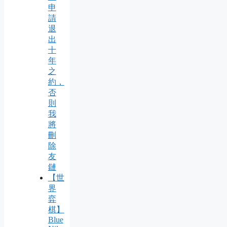
申
請
退
出
十
年
之
約，
否
則
我
將
刪
除
友
鏈
【世
界
弈
棋】
Blue