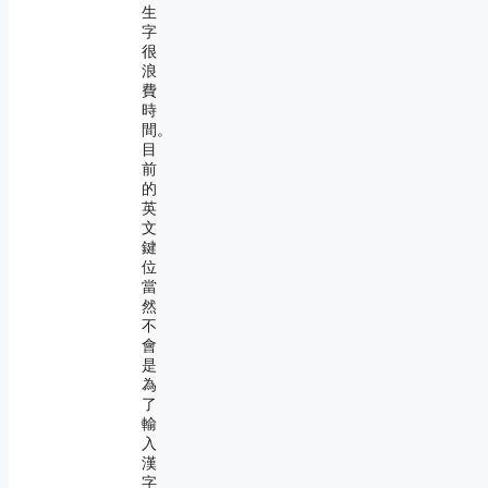
生
字
很
浪
費
時
間。
目
前
的
英
文
鍵
位
當
然
不
會
是
為
了
輸
入
漢
字