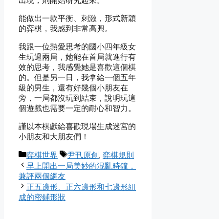
出現，則開始研究起來。
能做出一款平衡、刺激，形式新穎
的弈棋，我感到非常高興。
我跟一位熱愛思考的國小四年級女
生玩過兩局，她能在首局就進行有
效的思考，我感覺她是喜歡這個棋
的。但是另一日，我拿給一個五年
級的男生，還有好幾個小朋友在
旁，一局都沒玩到結束，說明玩這
個遊戲也需要一定的耐心和智力。
謹以本棋獻給喜歡現場生成迷宮的
小朋友和大朋友們！
Categories
Tags
弈棋世界
尹卂原創
,
弈棋規則
早上開出一局美妙的混亂時鐘，
兼評兩個網友
正五邊形、正六邊形和七邊形組
成的密鋪形狀