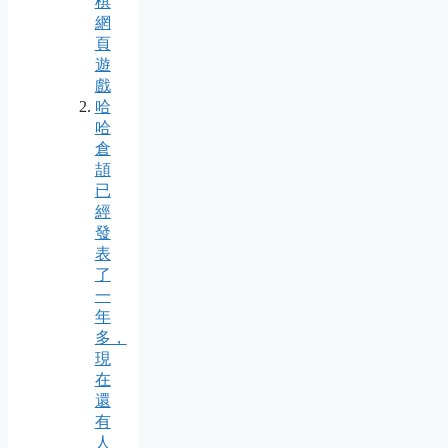
棋
網
頁
遊
戲
哈
哈
倉
頡
已
經
發
表
了
一
年
多，
現
在
還
有
人