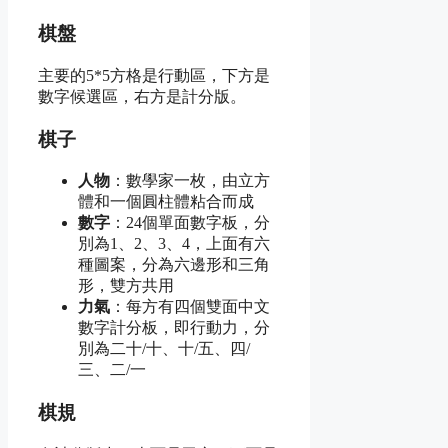
棋盤
主要的5*5方格是行動區，下方是
數字候選區，右方是計分版。
棋子
人物
：數學家一枚，由立方
體和一個圓柱體粘合而成
數字
：24個單面數字板，分
別為1、2、3、4，上面有六
種圖案，分為六邊形和三角
形，雙方共用
力氣
：每方有四個雙面中文
數字計分板，即行動力，分
別為二十/十、十/五、四/
三、二/一
棋規