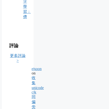
字
學
習：
儕
評論
更多評論
>
ejsoon
on
收
集
unicode
cjk
同
偏
旁