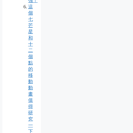
強！
這
個
七
芒
星
和
十
二
個
點
的
移
動
動
畫
值
得
研
究
一
下