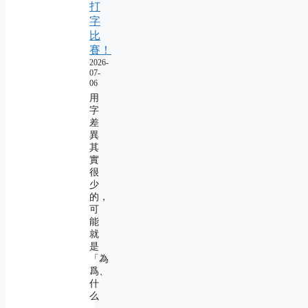
打
字
比
賽！
2026-
07-
06
用
字
差
異
其
實
很
少
的，
可
能
就
是
「為
爲、
什
么
―