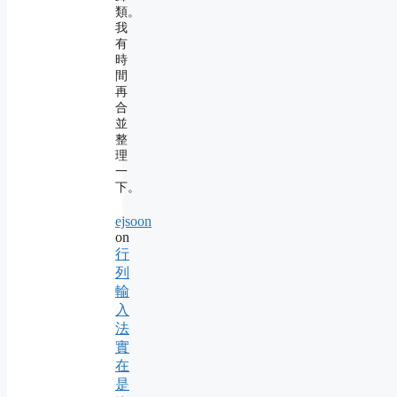
類。
我
有
時
間
再
合
並
整
理
一
下。
ejsoon
on
行
列
輸
入
法
實
在
是