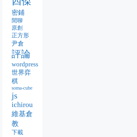
四傑
密鋪
閒聊
原創
正方形
尹倉
評論
wordpress
世界弈
棋
soma-cube
js
ichirou
維基倉
教
下載