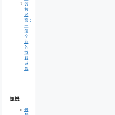
質
數
迷
宮：
一
個
全
新
的
益
智
遊
戲
隨機
最