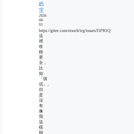
的
字
2026-
08-
03
https://gitee.com/eisoch/irg/issues/I5FR1Q
這
裡
收
錄
更
全，
比
如
「俱
倶」。
但
是
沒
有
像
我
這
樣
歸