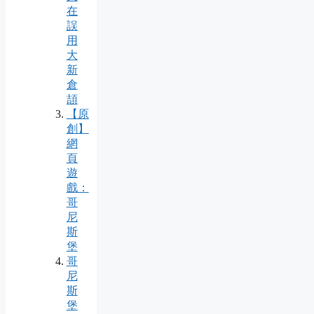
在
誤
用
大
新
倉
頡
【原
創】
網
頁
遊
戲：
哥
尼
斯
堡
哥
尼
斯
堡