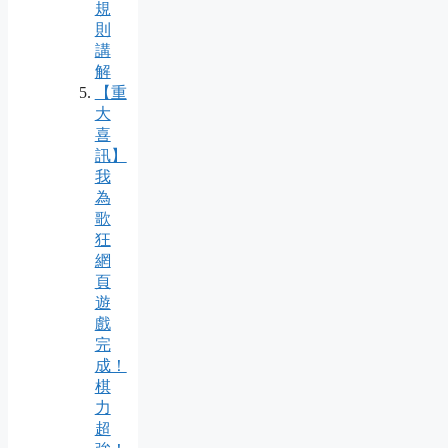
規
則
講
解
【重
大
喜
訊】
我
為
歌
狂
網
頁
遊
戲
完
成！
棋
力
超