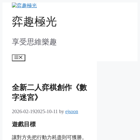
Skip
to
content
弈趣極光
享受思維樂趣
Menu
全新二人弈棋創作《數
字迷宮》
2026-02-19
2025-10-11
by
ejsoon
遊戲目標
讓對方先把行動力耗盡則可獲勝。