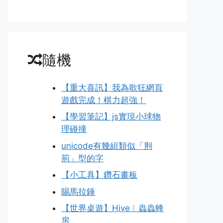
隨機
【重大喜訊】我為歌狂網頁
遊戲完成！棋力超強！
【學習筆記】js實現小球物
理碰撞
unicode有幾組類似「荆
荊」型的字
【小工具】鑽石畫板
賜馬拉錘
【世界桌遊】Hive︱蟲蟲蜂
房