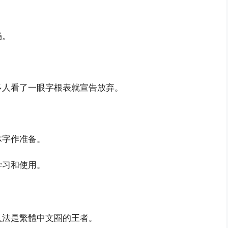
畅。
。
多人看了一眼字根表就宣告放弃。
体字作准备。
学习和使用。
入法是繁體中文圈的王者。