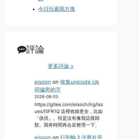
今日玩索瑪方塊
評論
更多評論 >
ejsoon
on
收集unicode cjk
同偏旁的字
2026-08-03
https://gitee.com/eisoch/irg/iss
ues/I5FR1Q 這裡收錄更全，比如
「俱倶」。但是沒有像我這樣歸
類。我有時間再合並整理一下。
ejsoon
on
行列輸入法實在是