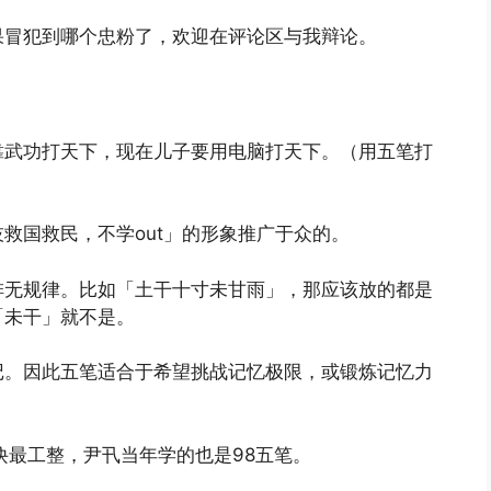
果冒犯到哪个忠粉了，欢迎在评论区与我辩论。
靠武功打天下，现在儿子要用电脑打天下。（用五笔打
救国救民，不学out」的形象推广于众的。
排无规律。比如「土干十寸未甘雨」，那应该放的都是
「未干」就不是。
记。因此五笔适合于希望挑战记忆极限，或锻炼记忆力
诀最工整，尹卂当年学的也是98五笔。