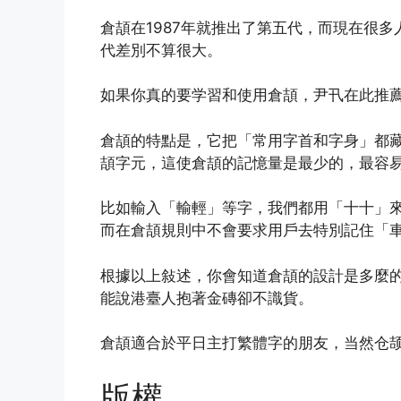
倉頡在1987年就推出了第五代，而現在很多
代差別不算很大。
如果你真的要学習和使用倉頡，尹卂在此推
倉頡的特點是，它把「常用字首和字身」都
頡字元，這使倉頡的記憶量是最少的，最容
比如輸入「輸輕」等字，我們都用「十十」
而在倉頡規則中不會要求用戶去特別記住「
根據以上敍述，你會知道倉頡的設計是多麼
能說港臺人抱著金磚卻不識貨。
倉頡適合於平日主打繁體字的朋友，当然仓
版權