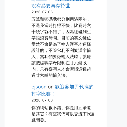
沒有必要再存於世
2026-07-06
五筆和鄭碼我都分別用過兩年，
不過我當時打得不快，比賽時六
十幾字就不錯了，因為總碰到生
字很浪費時間。目前的英文鍵位
當然不會是為了輸入漢字才這樣
設計的，不管它利不利於漢字輸
入，當我們要做輸入法時，就應
該把編碼字母限制在廿六鍵以
內，只有臺灣人才會習慣這種超
過廿六鍵的輸入法。
ejsoon
on
歡迎參加尹卂搞的
打字比賽！
2026-07-06
你的網站很不錯。你是用五筆還
是其它？有空我們可以交流下js遊
戲開發。