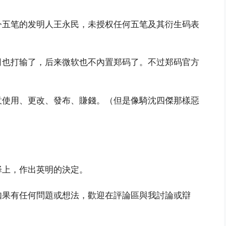
今五笔的发明人王永民，未授权任何五笔及其衍生码表
司也打输了，后来微软也不內置郑码了。不过郑码官方
意使用、更改、發布、賺錢。（但是像騎沈四傑那樣惡
择上，作出英明的決定。
如果有任何問題或想法，歡迎在評論區與我討論或辯