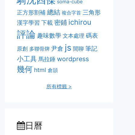
soma-cube
總結
正方形割補
三角形
複合字首
ichirou
密鋪
漢字學習
下載
評論
趣味數學
碼表
文本處理
js
筆記
尹倉
原創
多聯骨牌
閒聊
小工具
wordpress
馬拉錘
幾何
html
倉頡
所有標籤 >
日曆