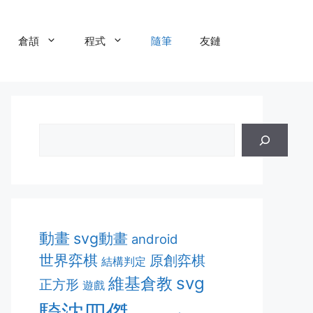
倉頡
程式
隨筆
友鏈
動畫
svg動畫
android
世界弈棋
原創弈棋
結構判定
維基倉教
svg
正方形
遊戲
騎沈四傑