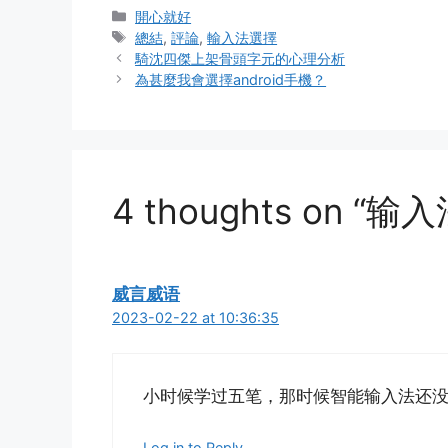
Categories
開心就好
Tags
總結
,
評論
,
輸入法選擇
騎沈四傑上架骨頭字元的心理分析
為甚麼我會選擇android手機？
4 thoughts on 
威言威语
2023-02-22 at 10:36:35
小时候学过五笔，那时候智能输入法还
Log in to Reply