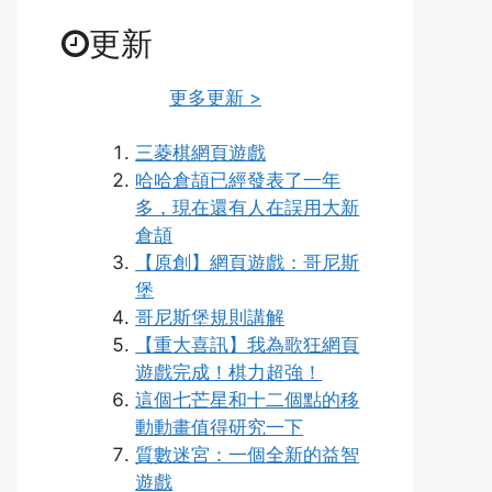
更新
更多更新 >
三菱棋網頁遊戲
哈哈倉頡已經發表了一年
多，現在還有人在誤用大新
倉頡
【原創】網頁遊戲：哥尼斯
堡
哥尼斯堡規則講解
【重大喜訊】我為歌狂網頁
遊戲完成！棋力超強！
這個七芒星和十二個點的移
動動畫值得研究一下
質數迷宮：一個全新的益智
遊戲