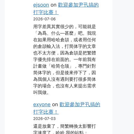
ejsoon
on
歡迎參加尹卂搞的
打字比賽！
2026-07-06
用字差異其實很少的，可能就是
「為爲、什么―甚麼」吧。我現
在如果用哈哈倉頡，或者用任何
的倉頡輸入法，打简体字的文章
也不太方便，因為倉頡是把繁體
字優先排在前面的。一年前我有
計畫做「哈简仓颉」，專門針對
简体字的，但是後來停下了，因
為我個人沒有遇到要打很多简体
字的場合，也沒有人來提出需求
叫我做。
exyone
on
歡迎參加尹卂搞的
打字比賽！
2026-07-03
還是放棄了，簡繁轉換太影響打
字速度了，哈哈 我的站點：