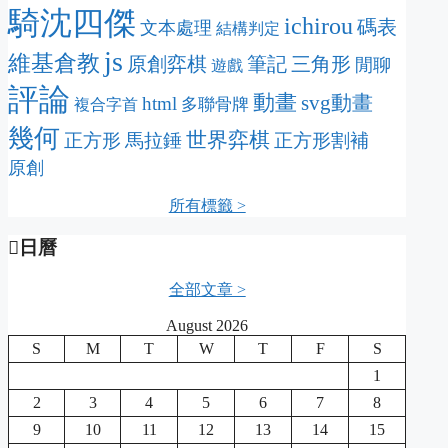
騎沈四傑
ichirou
碼表
文本處理
結構判定
js
維基倉教
原創弈棋
筆記
三角形
閒聊
遊戲
評論
動畫
svg動畫
html
多聯骨牌
複合字首
幾何
世界弈棋
正方形
馬拉錘
正方形割補
原創
所有標籤 >
日曆
全部文章 >
August 2026
S
M
T
W
T
F
S
1
2
3
4
5
6
7
8
9
10
11
12
13
14
15