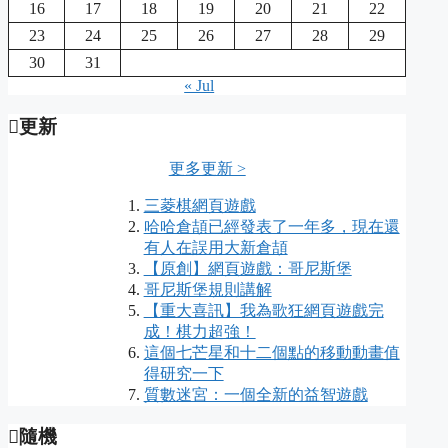
16
17
18
19
20
21
22
23
24
25
26
27
28
29
30
31
« Jul
更新
更多更新 >
三菱棋網頁遊戲
哈哈倉頡已經發表了一年多，現在還
有人在誤用大新倉頡
【原創】網頁遊戲：哥尼斯堡
哥尼斯堡規則講解
【重大喜訊】我為歌狂網頁遊戲完
成！棋力超強！
這個七芒星和十二個點的移動動畫值
得研究一下
質數迷宮：一個全新的益智遊戲
隨機