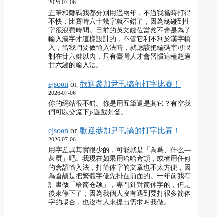
2026-07-06
五筆和鄭碼我都分別用過兩年，不過我當時打得
不快，比賽時六十幾字就不錯了，因為總碰到生
字很浪費時間。目前的英文鍵位當然不會是為了
輸入漢字才這樣設計的，不管它利不利於漢字輸
入，當我們要做輸入法時，就應該把編碼字母限
制在廿六鍵以內，只有臺灣人才會習慣這種超過
廿六鍵的輸入法。
ejsoon
on
歡迎參加尹卂搞的打字比賽！
2026-07-06
你的網站很不錯。你是用五筆還是其它？有空我
們可以交流下js遊戲開發。
ejsoon
on
歡迎參加尹卂搞的打字比賽！
2026-07-06
用字差異其實很少的，可能就是「為爲、什么―
甚麼」吧。我現在如果用哈哈倉頡，或者用任何
的倉頡輸入法，打简体字的文章也不太方便，因
為倉頡是把繁體字優先排在前面的。一年前我有
計畫做「哈简仓颉」，專門針對简体字的，但是
後來停下了，因為我個人沒有遇到要打很多简体
字的場合，也沒有人來提出需求叫我做。