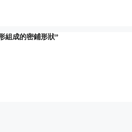
七邊形組成的密鋪形狀”