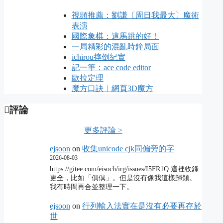
視頻推薦：劉謙〔周日我最大〕魔術
表演
國際象棋：這馬跳的好！
一局精彩的混亂時鐘局面
ichirou摔倒紀實
記一筆：ace code editor
歐拉定理
魔方口訣︱網頁3D魔方
評論
更多評論 >
ejsoon
on
收集unicode cjk同偏旁的字
2026-08-03
https://gitee.com/eisoch/irg/issues/I5FR1Q 這裡收錄
更全，比如「俱倶」。但是沒有像我這樣歸類。
我有時間再合並整理一下。
ejsoon
on
行列輸入法實在是沒有必要再存於
世