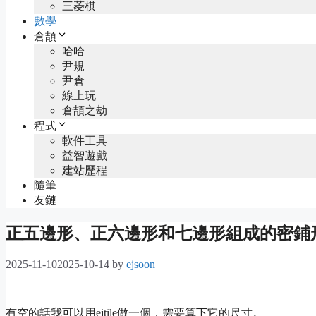
三菱棋
數學
倉頡
哈哈
尹規
尹倉
線上玩
倉頡之劫
程式
軟件工具
益智遊戲
建站歷程
隨筆
友鏈
正五邊形、正六邊形和七邊形組成的密鋪
2025-11-10
2025-10-14
by
ejsoon
有空的話我可以用ejtile做一個，需要算
下它的尺寸。