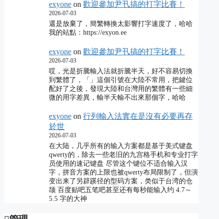
exyone
on
歡迎參加尹卂搞的打字比賽！
2026-07-03
還是放棄了，簡繁轉換太影響打字速度了，哈哈
我的站點：https://exyon.ee
exyone
on
歡迎參加尹卂搞的打字比賽！
2026-07-03
哎，光是折騰輸入法就折騰半天，好不容易切換
到繁體了，「」這個引號在大陸不常用，把鍵位
配好了之後，發現大陸和台灣用的繁體有一些細
微的用字差異，輸半天輸不出來那個字，哈哈
exyone
on
行列輸入法實在是沒有必要再存
於世
2026-07-03
在大陆，几乎所有的输入方案都是基于美式键盘
qwerty的，除去一些老旧的九宫格手机和专业打字
员使用的速记键盘 尽管这个键位不适合输入汉
字，拼音方案的上限也被qwerty布局限制了，但演
变出来了另辟蹊径的型码方案，类似于台湾的仓
颉 百度贴吧五笔吧甚至还有每秒能输入约 4.7～
5.5 字的大神