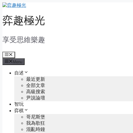
Skip
to
content
弈趣極光
享受思維樂趣
Menu
Menu
自述
最近更新
全部文章
高級搜索
尹說論壇
智玩
弈棋
哥尼斯堡
我為歌狂
混亂時鐘