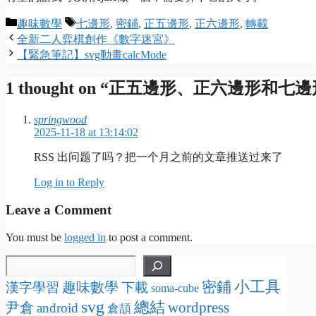
Categories
Tags
趣味數學
七邊形
,
密鋪
,
正五邊形
,
正六邊形
,
轉載
全新二人弈棋創作《數字迷宮》
【緊急筆記】svg動畫calcMode
1 thought on “正五邊形、正六邊形和
springwood
2025-11-18 at 13:14:02
RSS 出问题了吗？把一个月之前的文章推送过来了
Log in to Reply
Leave a Comment
You must be
logged in
to post a comment.
密鋪
小工具
趣味數學
漢字學習
下載
soma-cube
svg
總結
wordpress
尹倉
android
倉頡