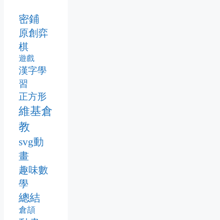
密鋪
原創弈
棋
遊戲
漢字學
習
正方形
維基倉
教
svg動
畫
趣味數
學
總結
倉頡