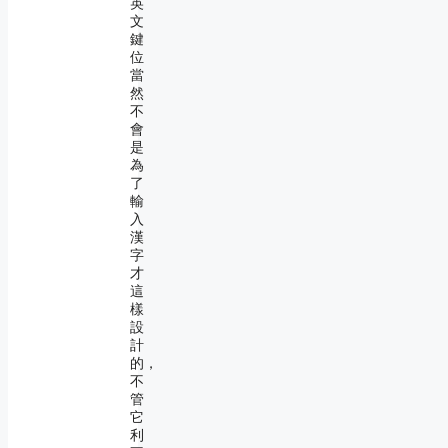
英
文
鍵
位
當
然
不
會
是
為
了
輸
入
漢
字
才
這
樣
設
計
的，
不
管
它
利