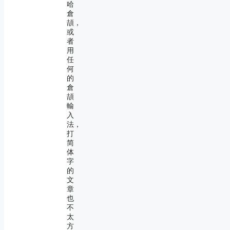
哈
倉
頡，
或
者
用
任
何
的
倉
頡
輸
入
法，
打
简
体
字
的
文
章
也
不
太
方