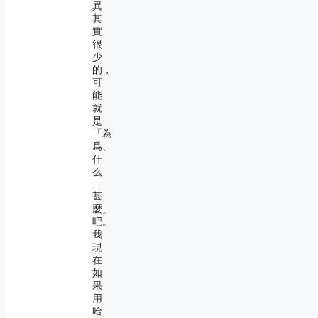
異
其
實
很
少
的，
可
能
就
是
「為
爲、
什
么
―
甚
麼」
吧。
我
現
在
如
果
用
哈