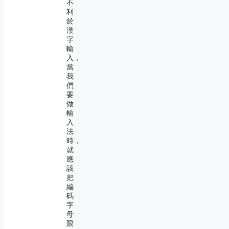
不
利
於
漢
字
輸
入，
當
我
們
要
做
輸
入
法
時，
就
應
該
把
編
碼
字
母
限