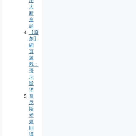
用
大
新
倉
頡
【原
創】
網
頁
遊
戲：
哥
尼
斯
堡
哥
尼
斯
堡
規
則
講