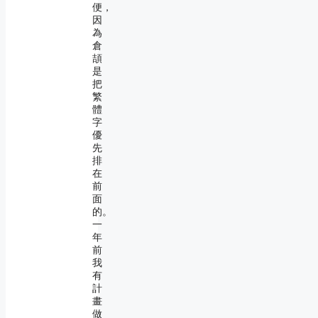
便，
因
為
倉
頡
是
把
繁
體
字
優
先
排
在
前
面
的。
一
年
前
我
有
計
畫
做