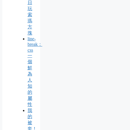
日
玩
索
瑪
方
塊
line-
break：
css
一
個
鮮
為
人
知
的
屬
性
我
的
被
套！