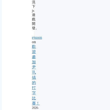
流
下
js
遊
戲
開
發。
ejsoon
on
歡
迎
參
加
尹
卂
搞
的
打
字
比
賽！
2026-