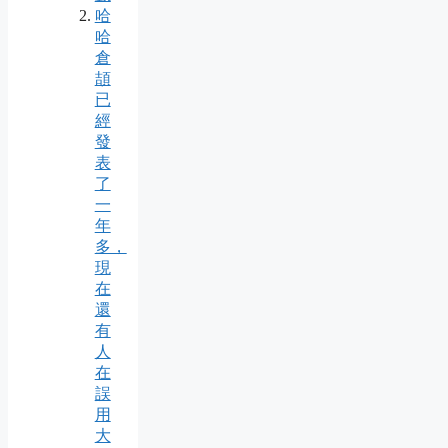
哈
哈
倉
頡
已
經
發
表
了
一
年
多，
現
在
還
有
人
在
誤
用
大