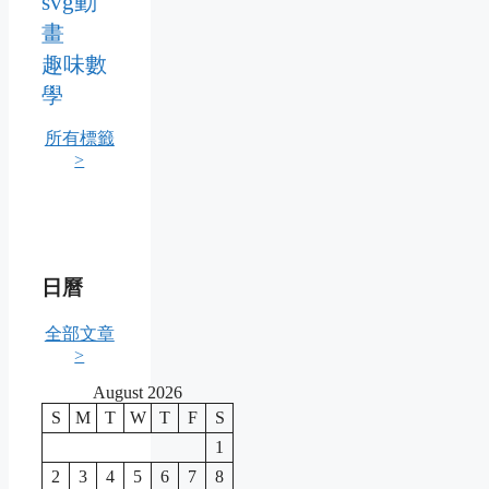
svg動
畫
趣味數
學
所有標籤
>
日曆
全部文章
>
August 2026
S
M
T
W
T
F
S
1
2
3
4
5
6
7
8