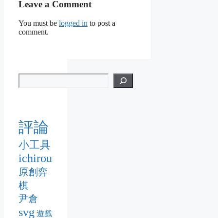
Leave a Comment
You must be
logged in
to post a
comment.
評論
小工具
ichirou
原創弈
棋
尹倉
svg
遊戲