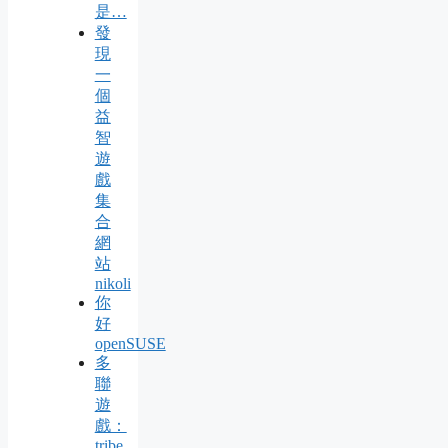
是…
發
現
一
個
益
智
遊
戲
集
合
網
站
nikoli
你
好
openSUSE
多
聯
遊
戲：
tribe