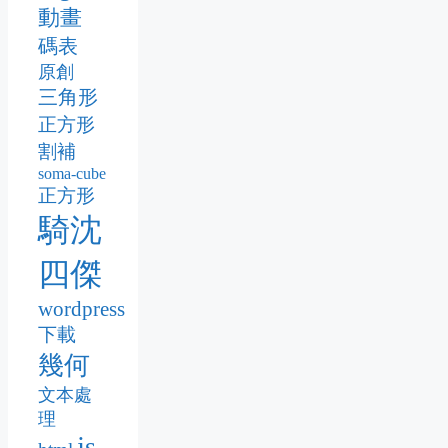
動畫
碼表
原創
三角形
正方形
割補
soma-cube
正方形
騎沈
四傑
wordpress
下載
幾何
文本處
理
js