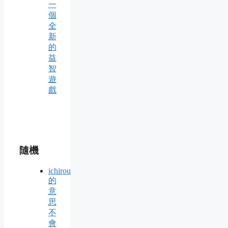
一
個
全
新
的
益
智
遊
戲
隨機
ichirou
的
意
思
不
會