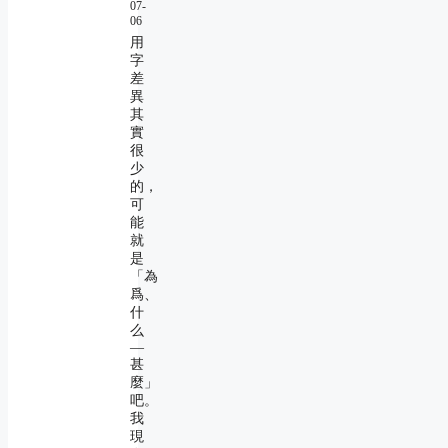
07-
06
用
字
差
異
其
實
很
少
的，
可
能
就
是
「為
爲、
什
么
―
甚
麼」
吧。
我
現