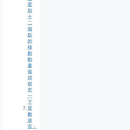
星
和
十
二
個
點
的
移
動
動
畫
值
得
研
究
一
下
質
數
迷
宮：