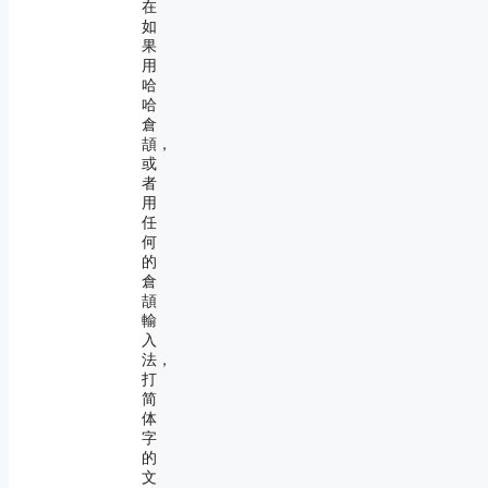
在
如
果
用
哈
哈
倉
頡，
或
者
用
任
何
的
倉
頡
輸
入
法，
打
简
体
字
的
文