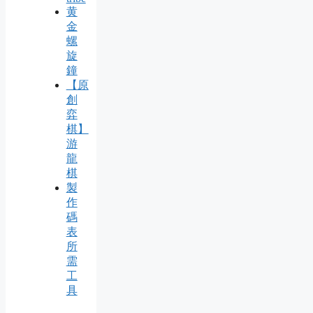
黄
金
螺
旋
鐘
【原
創
弈
棋】
游
龍
棋
製
作
碼
表
所
需
工
具