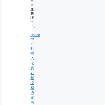
再
合
並
整
理
一
下。
ejsoon
on
行
列
輸
入
法
實
在
是
沒
有
必
要
再