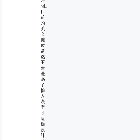
時
間。
目
前
的
英
文
鍵
位
當
然
不
會
是
為
了
輸
入
漢
字
才
這
樣
設
計