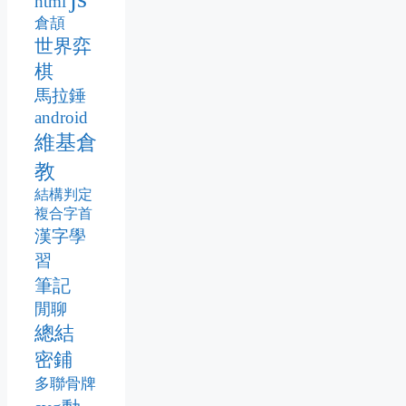
html
倉頡
世界弈
棋
馬拉錘
android
維基倉
教
結構判定
複合字首
漢字學
習
筆記
閒聊
總結
密鋪
多聯骨牌