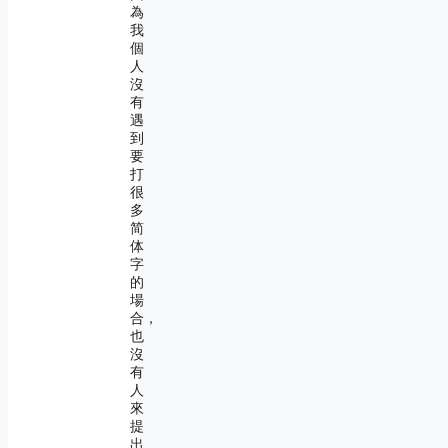
為
我
個
人
沒
有
遇
到
要
打
很
多
简
体
字
的
場
合，
也
沒
有
人
來
提
出