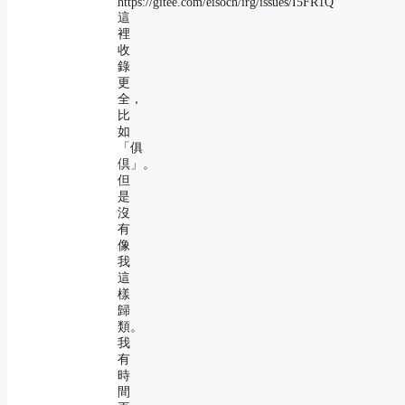
https://gitee.com/eisoch/irg/issues/I5FR1Q
這
裡
收
錄
更
全，
比
如
「俱
倶」。
但
是
沒
有
像
我
這
樣
歸
類。
我
有
時
間