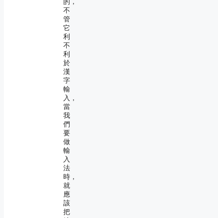
的，
不
管
它
利
不
利
於
漢
字
輸
入，
當
我
們
要
做
輸
入
法
時，
就
應
該
把