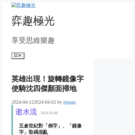
Skip
to
content
弈趣極光
享受思維樂趣
Menu
英雄出現！旋轉鏡像字
使騎沈四傑顏面掃地
2024-04-12
2024-04-02
by
ejsoon
逝水流
2024-03-08
五倉世紀對「倒字」、「鏡像
字」取碼混亂