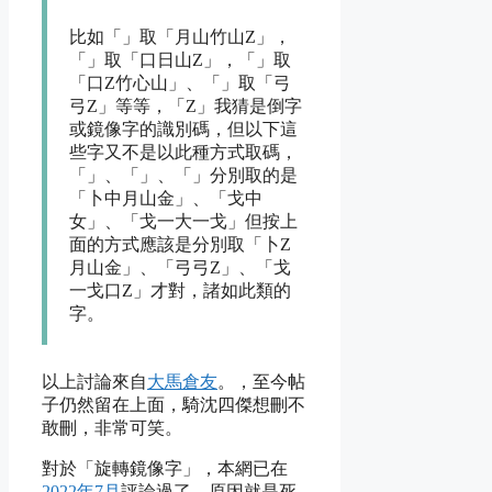
比如「
」取「月山竹山Z」，
「
」取「口日山Z」，「
」取
「口Z竹心山」、「
」取「弓
弓Z」等等，「Z」我猜是倒字
或鏡像字的識別碼，但以下這
些字又不是以此種方式取碼，
「
」、「
」、「
」分別取的是
「卜中月山金」、「戈中
女」、「戈一大一戈」但按上
面的方式應該是分別取「卜Z
月山金」、「弓弓Z」、「戈
一戈口Z」才對，諸如此類的
字。
以上討論來自
大馬倉友
。，至今帖
子仍然留在上面，騎沈四傑想刪不
敢刪，非常可笑。
對於「旋轉鏡像字」，本網已在
2022年7月
評論過了，原因就是死