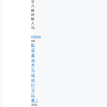
廿
六
鍵
的
輸
入
法。
ejsoon
on
歡
迎
參
加
尹
卂
搞
的
打
字
比
賽！
2026-