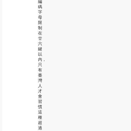
編
碼
字
母
限
制
在
廿
六
鍵
以
內，
只
有
臺
灣
人
才
會
習
慣
這
種
超
過