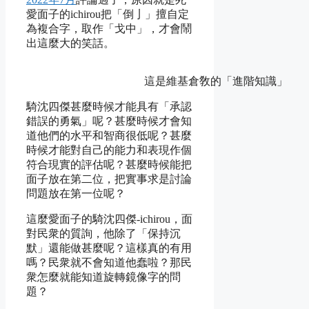
愛面子的ichirou把「倒亅」擅自定
為複合字，取作「戈中」，才會鬧
出這麼大的笑話。
這是維基倉敎的「進階知識」
騎沈四傑甚麼時候才能具有「承認
錯誤的勇氣」呢？甚麼時候才會知
道他們的水平和智商很低呢？甚麼
時候才能對自己的能力和表現作個
符合現實的評估呢？甚麼時候能把
面子放在第二位，把實事求是討論
問題放在第一位呢？
這麼愛面子的騎沈四傑-ichirou，面
對民衆的質詢，他除了「保持沉
默」還能做甚麼呢？這樣真的有用
嗎？民衆就不會知道他蠢啦？那民
衆怎麼就能知道旋轉鏡像字的問
題？