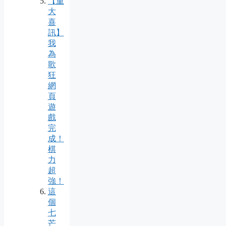
【重
大
喜
訊】
我
為
歌
狂
網
頁
遊
戲
完
成！
棋
力
超
強！
這
個
七
芒