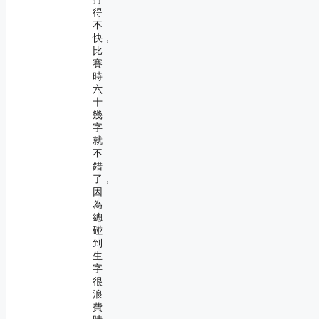
得
不
快，
比
賽
時
六
十
幾
字
就
不
錯
了，
因
為
總
碰
到
生
字
很
浪
費