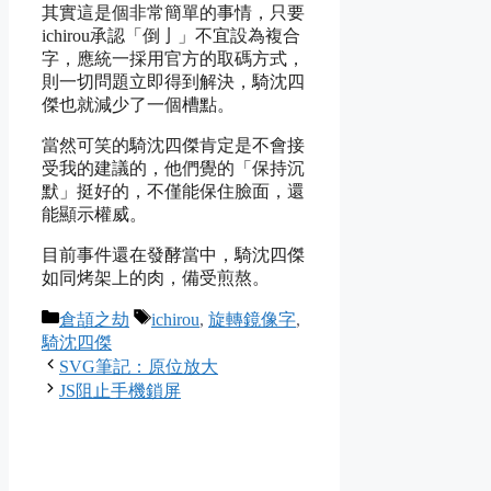
其實這是個非常簡單的事情，只要
ichirou承認「倒亅」不宜設為複合
字，應統一採用官方的取碼方式，
則一切問題立即得到解決，騎沈四
傑也就減少了一個槽點。
當然可笑的騎沈四傑肯定是不會接
受我的建議的，他們覺的「保持沉
默」挺好的，不僅能保住臉面，還
能顯示權威。
目前事件還在發酵當中，騎沈四傑
如同烤架上的肉，備受煎熬。
Categories
Tags
倉頡之劫
ichirou
,
旋轉鏡像字
,
騎沈四傑
SVG筆記：原位放大
JS阻止手機鎖屏