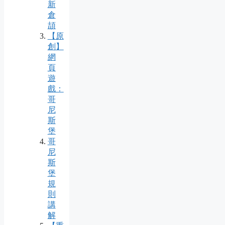
新
倉
頡
【原
創】
網
頁
遊
戲：
哥
尼
斯
堡
哥
尼
斯
堡
規
則
講
解