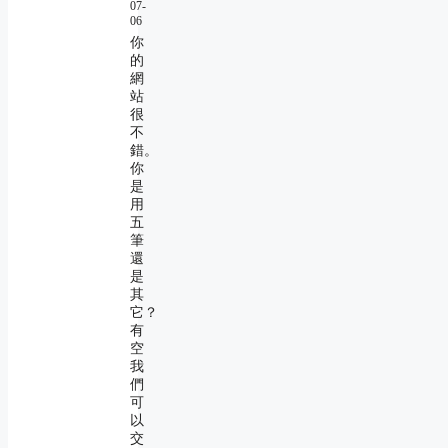
07-
06
你
的
網
站
很
不
錯。
你
是
用
五
筆
還
是
其
它？
有
空
我
們
可
以
交