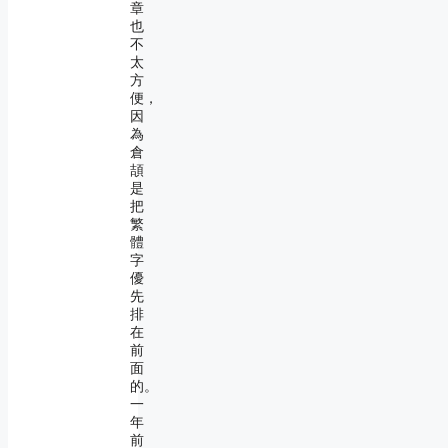
章
也
不
太
方
便，
因
為
倉
頡
是
把
繁
體
字
優
先
排
在
前
面
的。
一
年
前