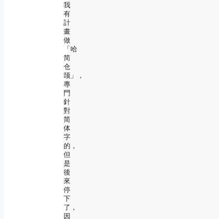
我
有
計
畫
做
「哈
简
仓
颉」，
專
門
針
對
简
体
字
的，
但
是
後
來
停
下
了，
因