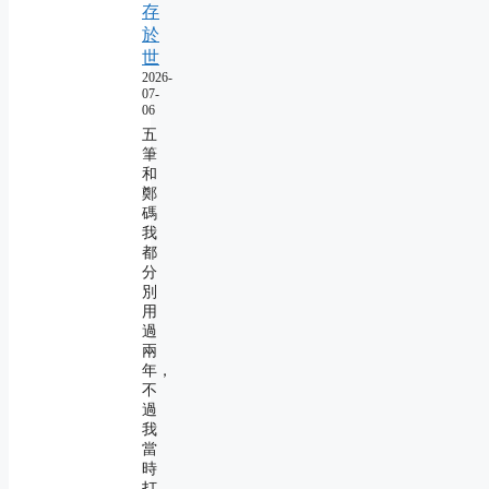
存
於
世
2026-
07-
06
五
筆
和
鄭
碼
我
都
分
別
用
過
兩
年，
不
過
我
當
時
打