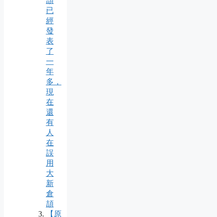
頡
已
經
發
表
了
一
年
多，
現
在
還
有
人
在
誤
用
大
新
倉
頡
【原