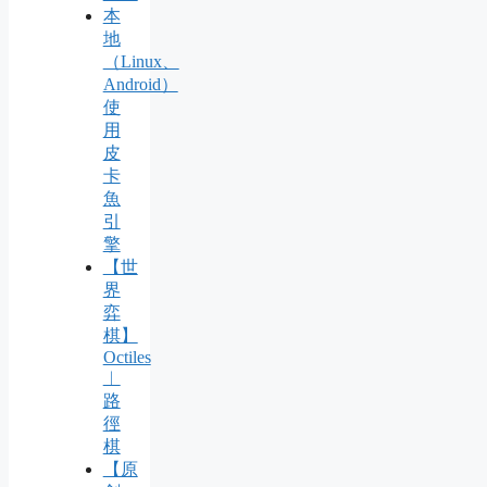
本
地
（Linux、
Android）
使
用
皮
卡
魚
引
擎
【世
界
弈
棋】
Octiles
︱
路
徑
棋
【原