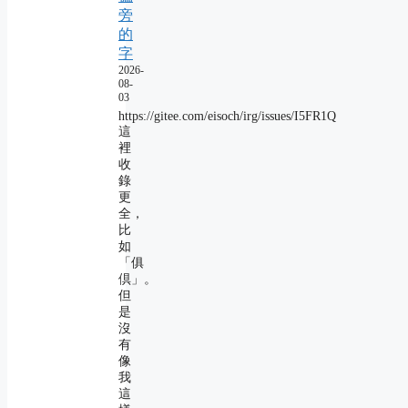
旁
的
字
2026-
08-
03
https://gitee.com/eisoch/irg/issues/I5FR1Q
這
裡
收
錄
更
全，
比
如
「俱
倶」。
但
是
沒
有
像
我
這