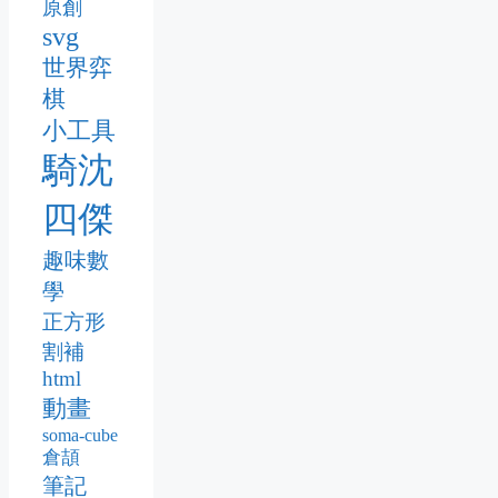
原創
svg
世界弈
棋
小工具
騎沈
四傑
趣味數
學
正方形
割補
html
動畫
soma-cube
倉頡
筆記