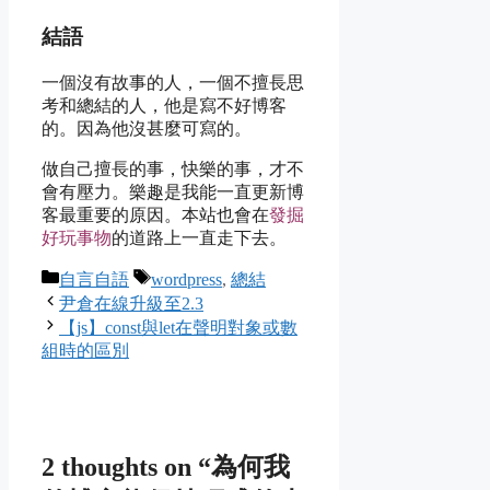
結語
一個沒有故事的人，一個不擅長思
考和總結的人，他是寫不好博客
的。因為他沒甚麼可寫的。
做自己擅長的事，快樂的事，才不
會有壓力。樂趣是我能一直更新博
客最重要的原因。本站也會在
發掘
好玩事物
的道路上一直走下去。
Categories
Tags
自言自語
wordpress
,
總結
尹倉在線升級至2.3
【js】const與let在聲明對象或數
組時的區別
2 thoughts on “為何我