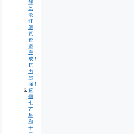
我
為
歌
狂
網
頁
遊
戲
完
成！
棋
力
超
強！
這
個
七
芒
星
和
十