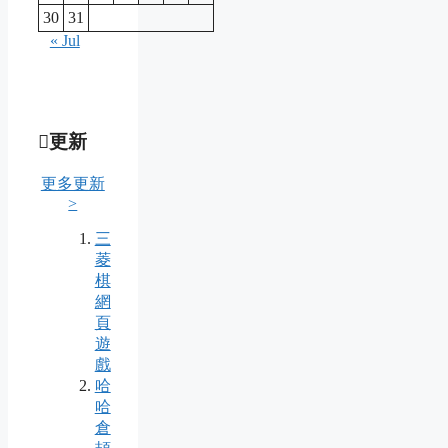
30
31
« Jul
更新
更多更新
>
三
菱
棋
網
頁
遊
戲
哈
哈
倉