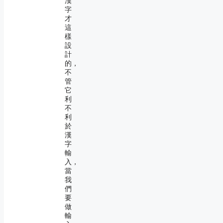
漢
字
才
這
樣
設
計
的，
不
管
它
利
不
利
於
漢
字
輸
入，
當
我
們
要
做
輸