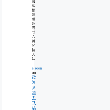
會
習
慣
這
種
超
過
廿
六
鍵
的
輸
入
法。
ejsoon
on
歡
迎
參
加
尹
卂
搞