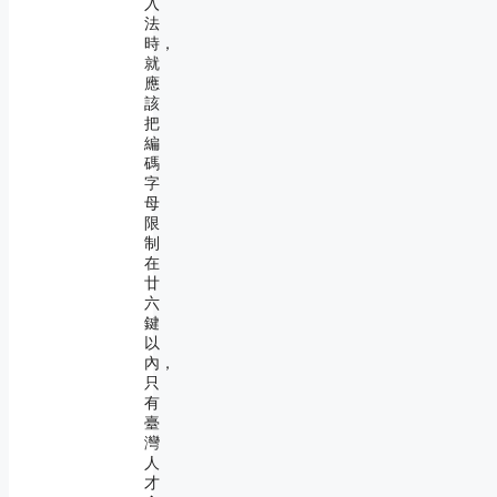
入
法
時，
就
應
該
把
編
碼
字
母
限
制
在
廿
六
鍵
以
內，
只
有
臺
灣
人
才