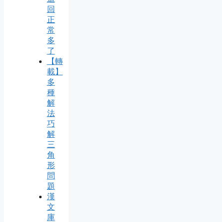
回
正
常
多
了
【轉
載】
多
種
解
法
巧
解
三
角
形
問
題
漢
文
庫