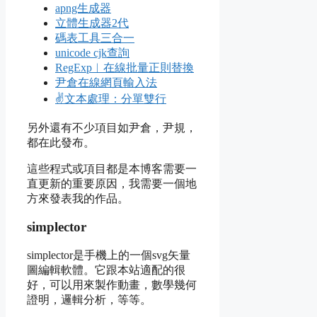
apng生成器
立體生成器2代
碼表工具三合一
unicode cjk查詢
RegExp︱在線批量正則替換
尹倉在線網頁輸入法
✌️文本處理：分單雙行
另外還有不少項目如尹倉，尹規，
都在此發布。
這些程式或項目都是本博客需要一
直更新的重要原因，我需要一個地
方來發表我的作品。
simplector
simplector是手機上的一個svg矢量
圖編輯軟體。它跟本站適配的很
好，可以用來製作動畫，數學幾何
證明，邏輯分析，等等。