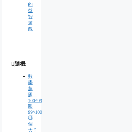
的
益
智
遊
戲
隨機
數
學
趣
題：
100^99
跟
99^100
哪
個
大？