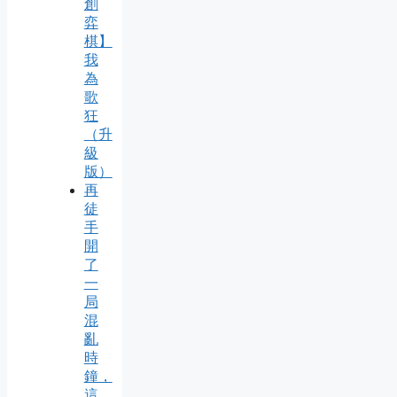
創
弈
棋】
我
為
歌
狂
（升
級
版）
再
徒
手
開
了
一
局
混
亂
時
鐘，
這