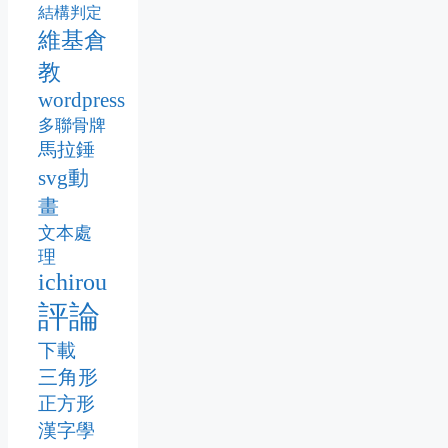
結構判定
維基倉
教
wordpress
多聯骨牌
馬拉錘
svg動
畫
文本處
理
ichirou
評論
下載
三角形
正方形
漢字學