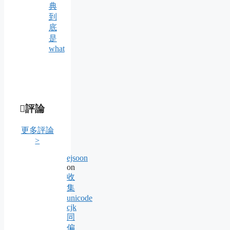
典
到
底
是
what
評論
更多評論
>
ejsoon
on
收
集
unicode
cjk
同
偏