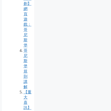
創】
網
頁
遊
戲：
哥
尼
斯
堡
哥
尼
斯
堡
規
則
講
解
【重
大
喜
訊】