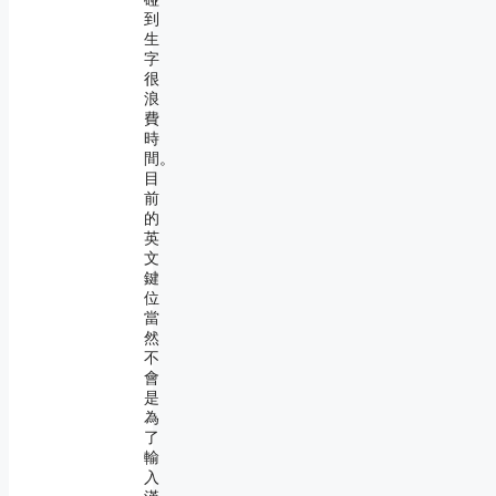
到
生
字
很
浪
費
時
間。
目
前
的
英
文
鍵
位
當
然
不
會
是
為
了
輸
入