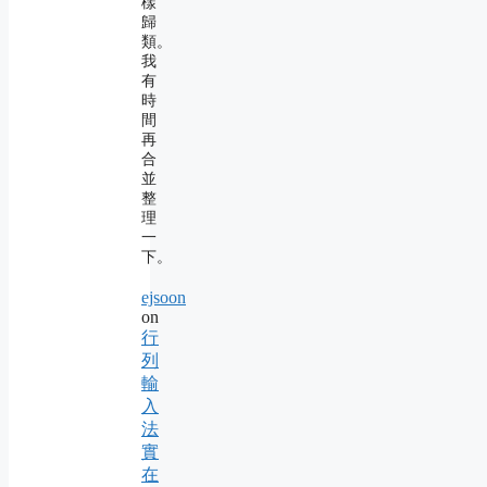
樣
歸
類。
我
有
時
間
再
合
並
整
理
一
下。
ejsoon
on
行
列
輸
入
法
實
在