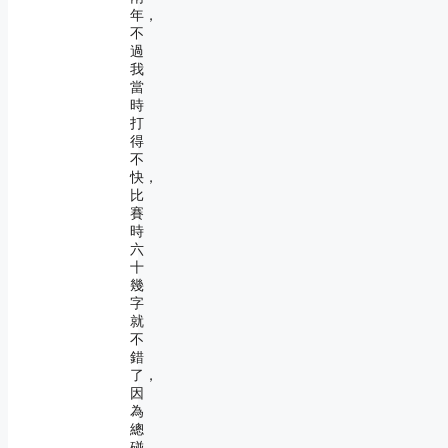
年，
不
過
我
當
時
打
得
不
快，
比
賽
時
六
十
幾
字
就
不
錯
了，
因
為
總
碰