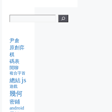
尹倉
原創弈
棋
碼表
閒聊
複合字首
js
總結
遊戲
幾何
密鋪
android