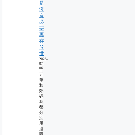
是
沒
有
必
要
再
存
於
世
2026-
07-
06
五
筆
和
鄭
碼
我
都
分
別
用
過
兩