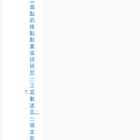
二
個
點
的
移
動
動
畫
值
得
研
究
一
下
質
數
迷
宮：
一
個
全
新