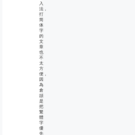
入
法，
打
简
体
字
的
文
章
也
不
太
方
便，
因
為
倉
頡
是
把
繁
體
字
優
先