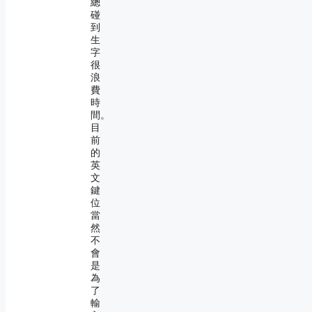
總
碰
到
生
字
很
浪
費
時
間。
目
前
的
英
文
鍵
位
當
然
不
會
是
為
了
輸