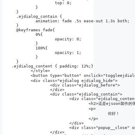
		  top: 0;

	  }

  }

  .ejdialog_contain {

	  animation: fade .5s ease-out 1.3s both;

  }

  @keyframes fade{

	  0%{

		  opacity: 0;

	  }

	  100%{

		  opacity: 1;

	  }

  }

.ejdialog_content { padding: 12%;}

	</style>

	<button type="button" onclick="toggleejdialog()">彈個框</button>

	<div class="ejdialog ejdialog_hide">

		<div class="ejdialog_before">

		</div>

		<div class="ejdialog_contain">

			<div class="ejdialog_content">

				<h2>這是ejsoon製作的彈框示例</h2>

				<p>

					你好！

				</p>

			</div>

			<div class="popup__close" onclick="toggleejdialog()"></div>

		</div>
