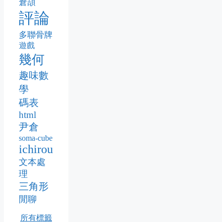
倉頡
評論
多聯骨牌
遊戲
幾何
趣味數
學
碼表
html
尹倉
soma-cube
ichirou
文本處
理
三角形
閒聊
所有標籤