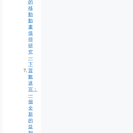
的
移
動
動
畫
值
得
研
究
一
下
質
數
迷
宮：
一
個
全
新
的
益
智