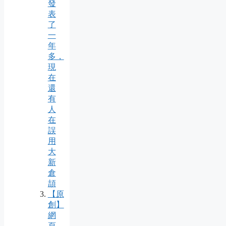
發
表
了
一
年
多，
現
在
還
有
人
在
誤
用
大
新
倉
頡
【原
創】
網
頁