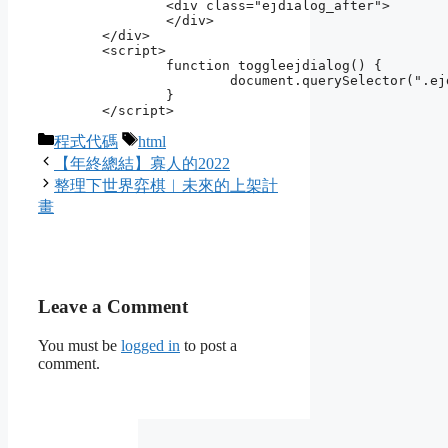
		<div class="ejdialog_after">

		</div>

	</div>

	<script>

		function toggleejdialog() {

			document.querySelector(".ejdialog").classList.toggle("ejdialog_hide");;

		}

	</script>
Categories
Tags
程式代碼
html
【年終總結】寡人的2022
整理下世界弈棋︱未來的上架計
畫
Leave a Comment
You must be
logged in
to post a
comment.