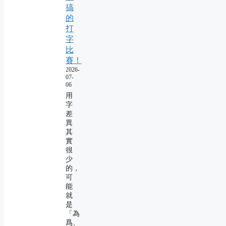
搞
的
打
字
比
賽！
2026-
07-
06
用
字
差
異
其
實
很
少
的，
可
能
就
是
「為
爲、