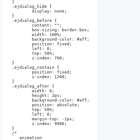
}

.ejdialog_hide {

	display: none;

}

.ejdialog_before {

	content: "";

	box-sizing: border-box;

	width: 100%;

	background-color: #aff;

	position: fixed;

	left: 0;

	top: 50%;

	z-index: 700;

}

.ejdialog_contain {

	position: fixed;

	z-index: 1200;

}

.ejdialog_after {

	width: 0;

	height: 2px;

	background-color: #aff;

	position: absolute;

	top: 50%;

	left: 0;

	margin-top: -1px;

	z-index: 9900;

}

/*

   animation
