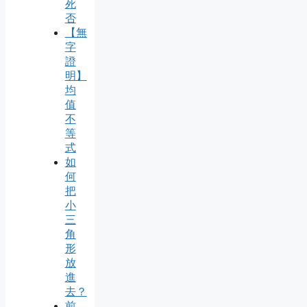
死
否
【無
字
證
明】
均
值
不
等
式
如
何
把
小
三
角
形
放
進
去？
前