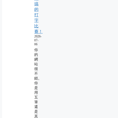
搞
的
打
字
比
賽！
2026-
07-
06
你
的
網
站
很
不
錯。
你
是
用
五
筆
還
是
其