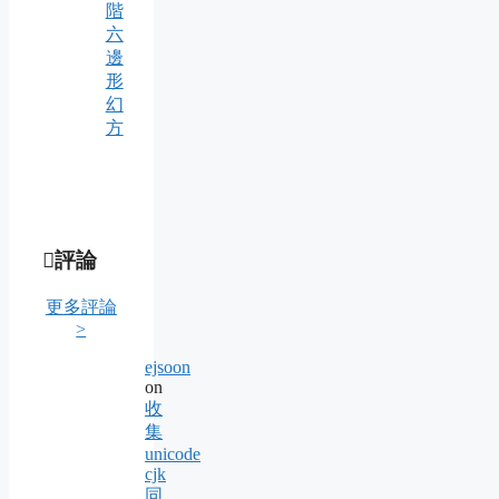
階
六
邊
形
幻
方
評論
更多評論
>
ejsoon
on
收
集
unicode
cjk
同