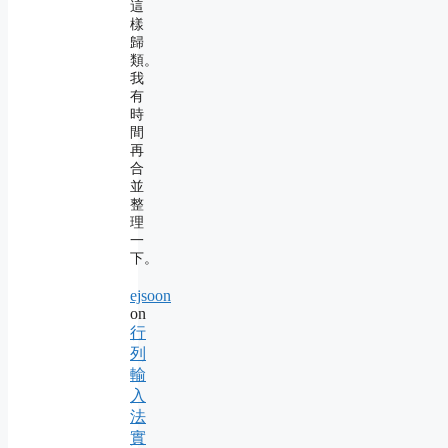
這
樣
歸
類。
我
有
時
間
再
合
並
整
理
一
下。
ejsoon
on
行
列
輸
入
法
實