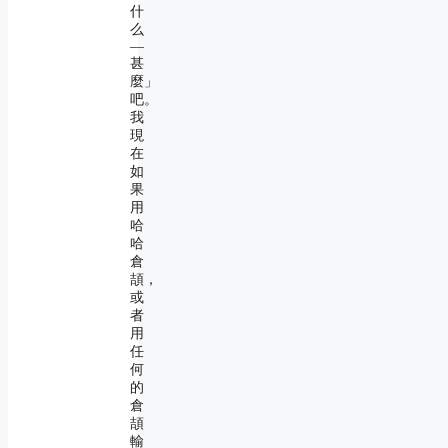
什
么
―
甚
麼」
吧。
我
現
在
如
果
用
哈
哈
倉
頡，
或
者
用
任
何
的
倉
頡
輸