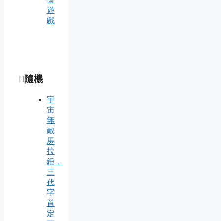
遊
戲
隨機
宇
宙
無
敵
馬
拉
錘，
三
代
字
首
定