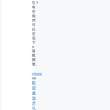
它？
有
空
我
們
可
以
交
流
下
js
遊
戲
開
發。
ejsoon
on
歡
迎
參
加
尹
卂