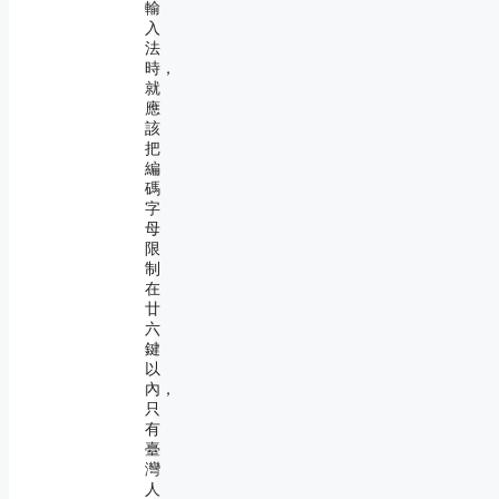
輸
入
法
時，
就
應
該
把
編
碼
字
母
限
制
在
廿
六
鍵
以
內，
只
有
臺
灣
人