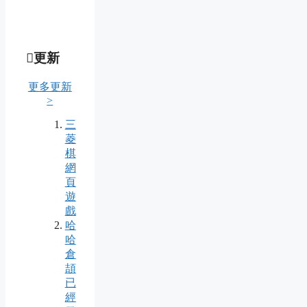
更新
更多更新
>
三
菱
棋
網
頁
遊
戲
哈
哈
倉
頡
已
經