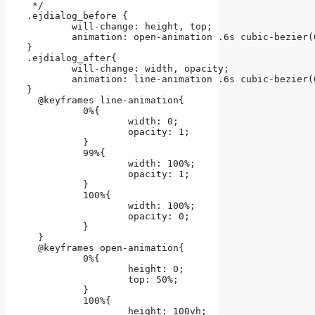
 */

.ejdialog_before {

	will-change: height, top;

	animation: open-animation .6s cubic-bezier(0.83, 0.04, 0, 1.16) .65s both;

}

.ejdialog_after{

	will-change: width, opacity;

	animation: line-animation .6s cubic-bezier(0.83, 0.04, 0, 1.16) both;

}

  @keyframes line-animation{

	  0%{

		  width: 0;

		  opacity: 1;

	  }

	  99%{

		  width: 100%;

		  opacity: 1;

	  }

	  100%{

		  width: 100%;

		  opacity: 0;

	  }  

  }

  @keyframes open-animation{

	  0%{

		  height: 0;

		  top: 50%;

	  }

	  100%{

		  height: 100vh;
