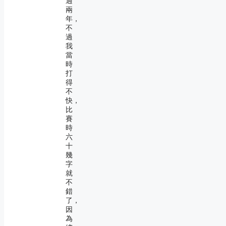
過
兩
年，
不
過
我
當
時
打
得
不
快，
比
賽
時
六
十
幾
字
就
不
錯
了，
因
為