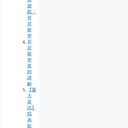
遊
戲：
哥
尼
斯
堡
哥
尼
斯
堡
規
則
講
解
【重
大
喜
訊】
我
為
歌