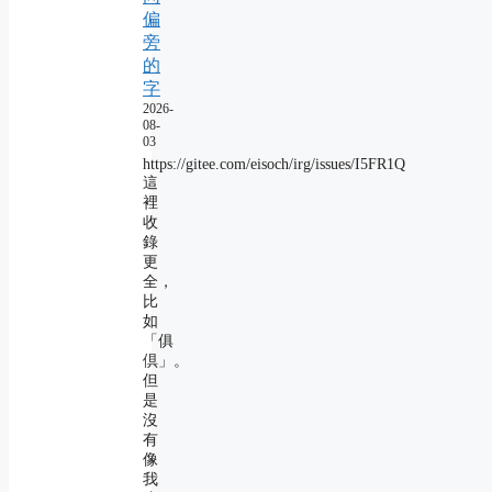
偏
旁
的
字
2026-
08-
03
https://gitee.com/eisoch/irg/issues/I5FR1Q
這
裡
收
錄
更
全，
比
如
「俱
倶」。
但
是
沒
有
像
我