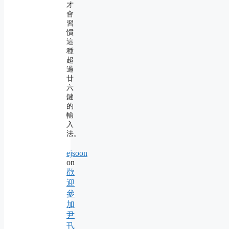
才
會
習
慣
這
種
超
過
廿
六
鍵
的
輸
入
法。
ejsoon
on
歡
迎
參
加
尹
卂