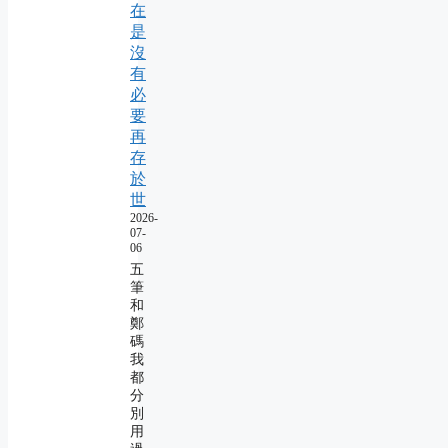
在
是
沒
有
必
要
再
存
於
世
2026-
07-
06
五
筆
和
鄭
碼
我
都
分
別
用