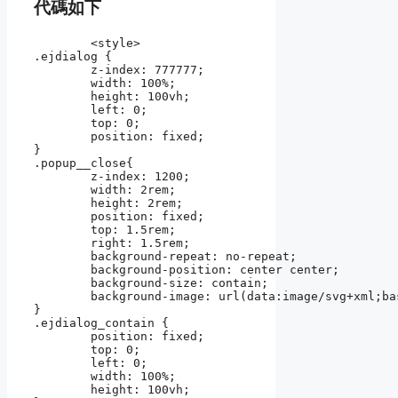
代碼如下
	<style>

.ejdialog {

	z-index: 777777;

	width: 100%;

	height: 100vh;

	left: 0;

	top: 0;

	position: fixed;

}

.popup__close{

	z-index: 1200;

	width: 2rem;

	height: 2rem;

	position: fixed;

	top: 1.5rem;

	right: 1.5rem;

	background-repeat: no-repeat;

	background-position: center center;

	background-size: contain;

	background-image: url(data:image/svg+xml;base64,PHN2ZyBmaWxsPSIjMDAwMDAwIiBoZWlnaHQ9IjI0IiB2aWV3Qm94PSIwIDAgMjQgMjQiIHdpZHRoPSIyNCIgeG1sbnM9Imh0dHA6Ly93d3cudzMub3JnLzIwMDAvc3ZnIj4gICAgPHBhdGggZD0iTTE5IDYuNDFMMTcuNTkgNSAxMiAxMC41OSA2LjQxIDUgNSA2LjQxIDEwLjU5IDEyIDUgMTcuNTkgNi40MSAxOSAxMiAxMy40MSAxNy41OSAxOSAxOSAxNy41OSAxMy40MSAxMnoiLz4gICAgPHBhdGggZD0iTTAgMGgyNHYyNEgweiIgZmlsbD0ibm9uZSIvPjwvc3ZnPg==);

}

.ejdialog_contain {

	position: fixed;

	top: 0;

	left: 0;

	width: 100%;

	height: 100vh;
