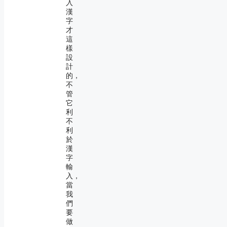
入
漢
字
才
這
樣
設
計
的，
不
管
它
利
不
利
於
漢
字
輸
入，
當
我
們
要
做