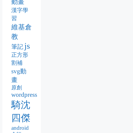
動畫
漢字學
習
維基倉
教
js
筆記
正方形
割補
svg動
畫
原創
wordpress
騎沈
四傑
android