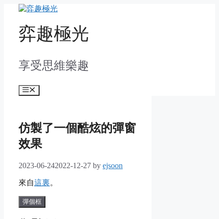
Skip
to
content
弈趣極光
享受思維樂趣
Menu
仿製了一個酷炫的彈窗
效果
2023-06-24
2022-12-27
by
ejsoon
來自
這裏
。
彈個框