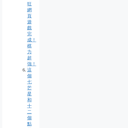
狂
網
頁
遊
戲
完
成！
棋
力
超
強！
這
個
七
芒
星
和
十
二
個
點