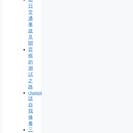
日
交
通
事
故
見
聞
弈
棋
的
測
試
之
路
chatgpt
談
自
我
修
養
三