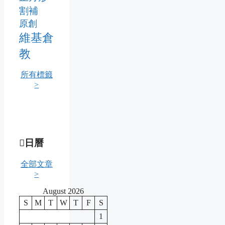
割補
原創
維基倉
教
所有標籤
>
日曆
全部文章
>
August 2026
S
M
T
W
T
F
S
1