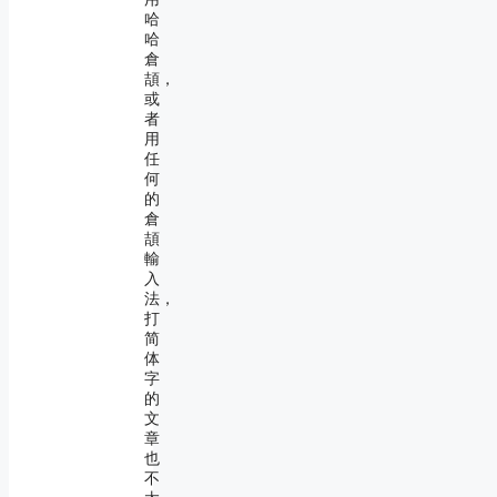
哈
哈
倉
頡，
或
者
用
任
何
的
倉
頡
輸
入
法，
打
简
体
字
的
文
章
也
不