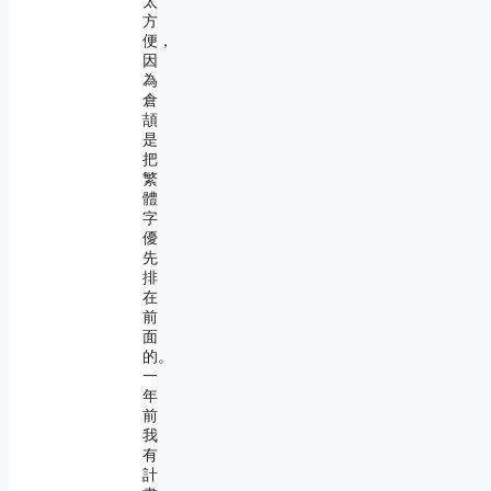
太
方
便，
因
為
倉
頡
是
把
繁
體
字
優
先
排
在
前
面
的。
一
年
前
我
有
計