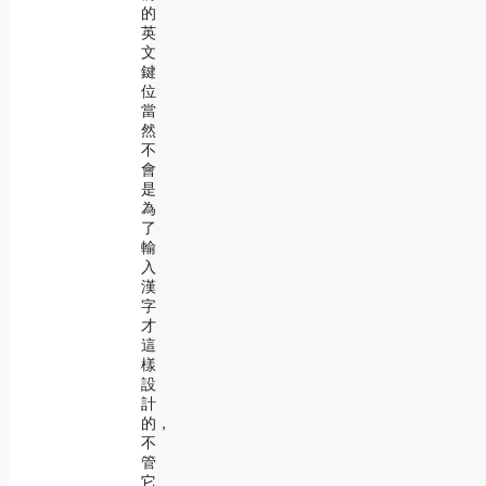
的
英
文
鍵
位
當
然
不
會
是
為
了
輸
入
漢
字
才
這
樣
設
計
的，
不
管
它