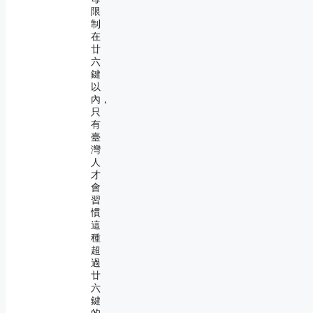
限
制
在
廿
六
鍵
以
內，
只
有
臺
灣
人
才
會
習
慣
這
種
超
過
廿
六
鍵