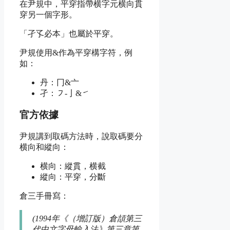
在尹規中，平穿指帶横字元横向貫
穿另一個字形。
「孑孓必本」也屬於平穿。
尹規使用&作為平穿構字符，例
如：
丹：冂&亠
孑：㇇-亅&㇀
官方依據
尹規講到取碼方法時，說取碼要分
横向和縱向：
横向：縱貫，横截
縱向：
平穿
，分斷
倉三手冊寫：
(1994年《（增訂版）倉頡第三
代中文字母輸入法》第三章第