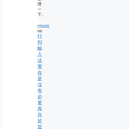
理
一
下。
ejsoon
on
行
列
輸
入
法
實
在
是
沒
有
必
要
再
存
於
世