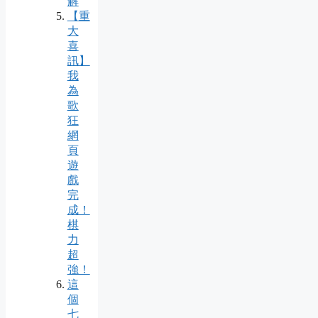
解
【重
大
喜
訊】
我
為
歌
狂
網
頁
遊
戲
完
成！
棋
力
超
強！
這
個
七