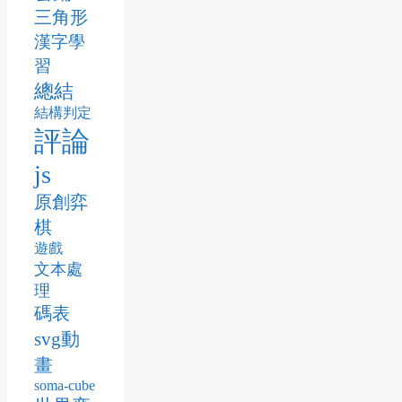
三角形
漢字學
習
總結
結構判定
評論
js
原創弈
棋
遊戲
文本處
理
碼表
svg動
畫
soma-cube