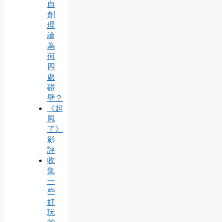
自
創
理
論
為
何
四
處
碰
壁？
《起
風
了》
影
評
收
集
一
些
好
玩