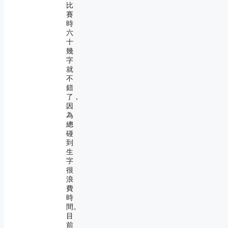
比
賽
時
六
十
幾
字
就
不
錯
了，
因
為
總
碰
到
生
字
很
浪
費
時
間。
目
前