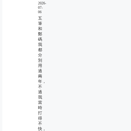
2026-
07-
06
五
筆
和
鄭
碼
我
都
分
別
用
過
兩
年，
不
過
我
當
時
打
得
不
快，