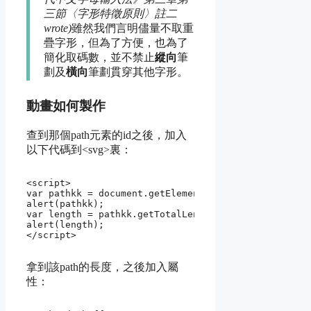
三節〈字形特徵原則〉註二
wrote)
雖然我們言明儘量不取重
疊字形，但為了方便，也為了
簡化取碼數，並不禁止
縱向
筆
劃及
橫向
筆劃貫穿其他字形。
動畫如何製作
查到那個path元素的id之後，加入
以下代碼到<svg>裏：
<script>

var pathkk = document.getElementById("1507");

alert(pathkk);

var length = pathkk.getTotalLength();

alert(length);

</script>
拿到該path的長度，之後加入屬
性：