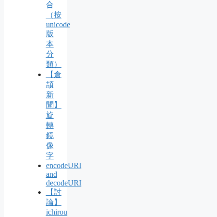
合
（按
unicode
版
本
分
類）
【倉
頡
新
聞】
旋
轉
鏡
像
字
encodeURI
and
decodeURI
【討
論】
ichirou