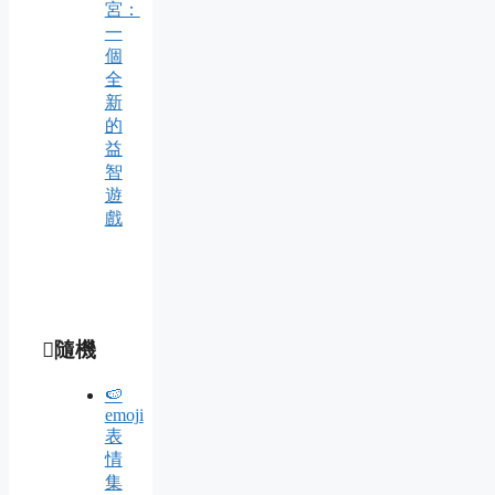
宮：
一
個
全
新
的
益
智
遊
戲
隨機
🍉
emoji
表
情
集