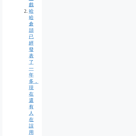
戲
哈
哈
倉
頡
已
經
發
表
了
一
年
多，
現
在
還
有
人
在
誤
用