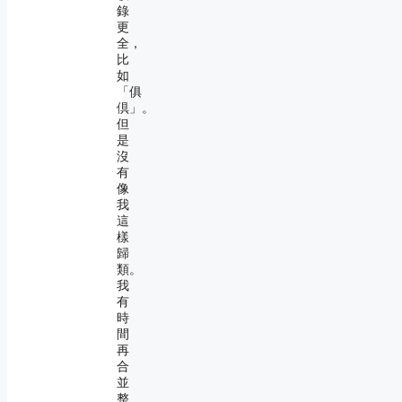
錄
更
全，
比
如
「俱
倶」。
但
是
沒
有
像
我
這
樣
歸
類。
我
有
時
間
再
合
並
整