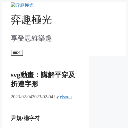
Skip
to
content
弈趣極光
享受思維樂趣
Menu
svg動畫：講解平穿及
折連字形
2023-02-04
2023-02-04
by
ejsoon
尹規•構字符