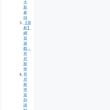
大
新
倉
頡
【原
創】
網
頁
遊
戲：
哥
尼
斯
堡
哥
尼
斯
堡
規
則
講