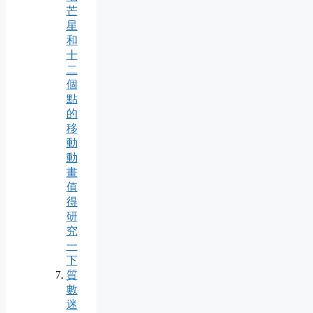
芒
星
和
十
二
個
點
的
移
動
動
畫
值
得
研
究
一
下
質
數
迷