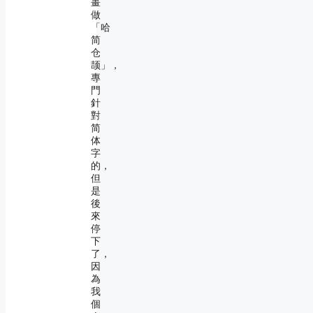
畫
做
「哈
简
仓
颉」，
專
門
針
對
简
体
字
的，
但
是
後
來
停
下
了，
因
為
我
個