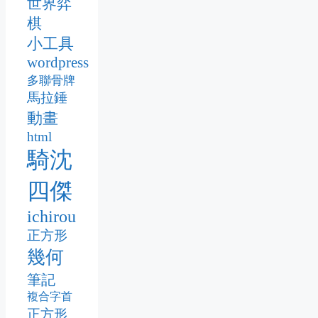
世界弈
棋
小工具
wordpress
多聯骨牌
馬拉錘
動畫
html
騎沈
四傑
ichirou
正方形
幾何
筆記
複合字首
正方形