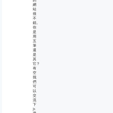
的
網
站
很
不
錯。
你
是
用
五
筆
還
是
其
它？
有
空
我
們
可
以
交
流
下
js