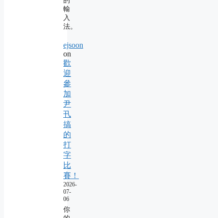
的
輸
入
法。
ejsoon
on
歡
迎
參
加
尹
卂
搞
的
打
字
比
賽！
2026-
07-
06
你