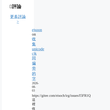
評論
更多評論
>
ejsoon
on
收
集
unicode
cjk
同
偏
旁
的
字
2026-
08-
03
https://gitee.com/eisoch/irg/issues/I5FR1Q
這
裡
收