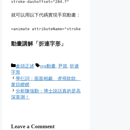
stroke-dashoffset="284.7"
就可以用以下代碼實現手寫動畫：
<animate attributeName="stroke-dasharray" values="2
動畫講解「折連字形」
Categories
Tags
倉頡正述
svg動畫
,
尹規
,
折連
字形
學仨詞：面面相覷、虎視眈眈、
衆目睽睽
分析陳強勤：博士說話真的是高
深莫測！
Leave a Comment