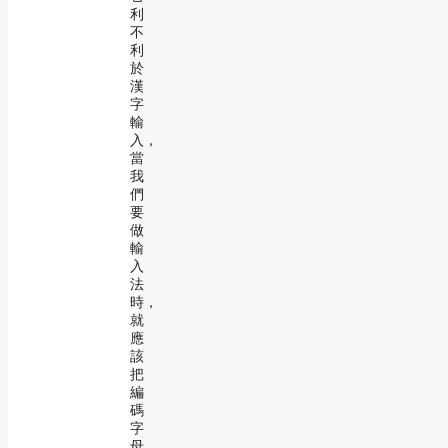
利
不
利
於
漢
字
輸
入，
當
我
們
要
做
輸
入
法
時，
就
應
該
把
編
碼
字
母