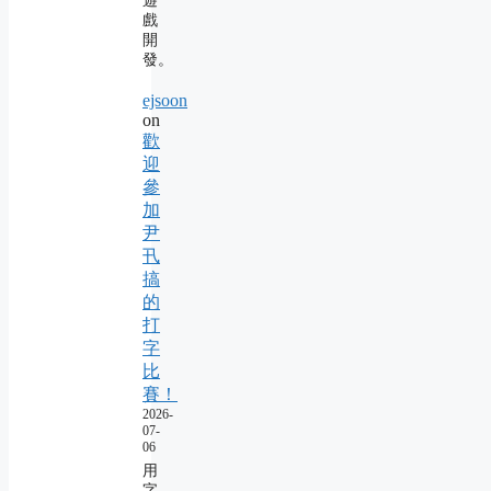
遊
戲
開
發。
ejsoon
on
歡
迎
參
加
尹
卂
搞
的
打
字
比
賽！
2026-
07-
06
用
字