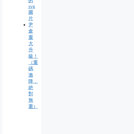
的
svg
圖
片
尹
倉
重
大
升
級！
（重
碼
激
降，
絶
對
無
重）