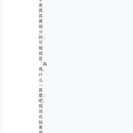
差
異
其
實
很
少
的，
可
能
就
是
「為
爲、
什
么
―
甚
麼」
吧。
我
現
在
如
果
用