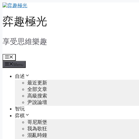
Skip
to
content
弈趣極光
享受思維樂趣
Menu
Menu
自述
最近更新
全部文章
高級搜索
尹說論壇
智玩
弈棋
哥尼斯堡
我為歌狂
混亂時鐘