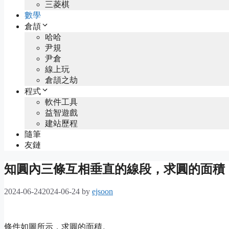
三菱棋
數學
倉頡
哈哈
尹規
尹倉
線上玩
倉頡之劫
程式
軟件工具
益智遊戲
建站歷程
隨筆
友鏈
知圓內三條互相垂直的線段，求圓的面積
2024-06-24
2024-06-24
by
ejsoon
條件如圖所示，求圓的面積。