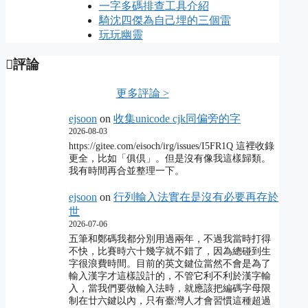
一字多碼排查工具介紹
騎沈四傑為自己埋的三個雷
玩玩幽靈
評論
更多評論 >
ejsoon
on
收集unicode cjk同偏旁的字
2026-08-03
https://gitee.com/eisoch/irg/issues/I5FR1Q 這裡收錄
更全，比如「俱倶」。但是沒有像我這樣歸類。
我有時間再合並整理一下。
ejsoon
on
行列輸入法實在是沒有必要再存於
世
2026-07-06
五筆和鄭碼我都分別用過兩年，不過我當時打得
不快，比賽時六十幾字就不錯了，因為總碰到生
字很浪費時間。目前的英文鍵位當然不會是為了
輸入漢字才這樣設計的，不管它利不利於漢字輸
入，當我們要做輸入法時，就應該把編碼字母限
制在廿六鍵以內，只有臺灣人才會習慣這種超過