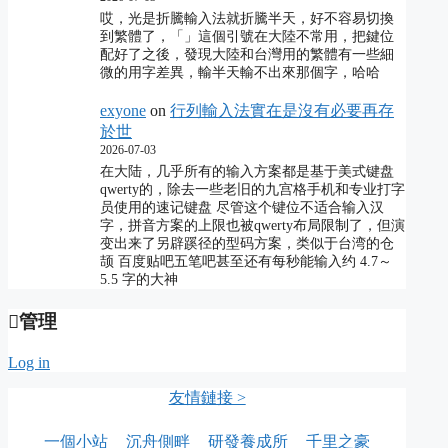
哎，光是折騰輸入法就折騰半天，好不容易切換
到繁體了，「」這個引號在大陸不常用，把鍵位
配好了之後，發現大陸和台灣用的繁體有一些細
微的用字差異，輸半天輸不出來那個字，哈哈
exyone
on
行列輸入法實在是沒有必要再存
於世
2026-07-03
在大陆，几乎所有的输入方案都是基于美式键盘
qwerty的，除去一些老旧的九宫格手机和专业打字
员使用的速记键盘 尽管这个键位不适合输入汉
字，拼音方案的上限也被qwerty布局限制了，但演
变出来了另辟蹊径的型码方案，类似于台湾的仓
颉 百度贴吧五笔吧甚至还有每秒能输入约 4.7～
5.5 字的大神
管理
Log in
友情鏈接 >
一個小站
沉舟側畔
研發養成所
千里之豪