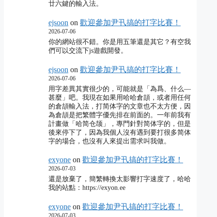
廿六鍵的輸入法。
ejsoon
on
歡迎參加尹卂搞的打字比賽！
2026-07-06
你的網站很不錯。你是用五筆還是其它？有空我
們可以交流下js遊戲開發。
ejsoon
on
歡迎參加尹卂搞的打字比賽！
2026-07-06
用字差異其實很少的，可能就是「為爲、什么―
甚麼」吧。我現在如果用哈哈倉頡，或者用任何
的倉頡輸入法，打简体字的文章也不太方便，因
為倉頡是把繁體字優先排在前面的。一年前我有
計畫做「哈简仓颉」，專門針對简体字的，但是
後來停下了，因為我個人沒有遇到要打很多简体
字的場合，也沒有人來提出需求叫我做。
exyone
on
歡迎參加尹卂搞的打字比賽！
2026-07-03
還是放棄了，簡繁轉換太影響打字速度了，哈哈
我的站點：https://exyon.ee
exyone
on
歡迎參加尹卂搞的打字比賽！
2026-07-03