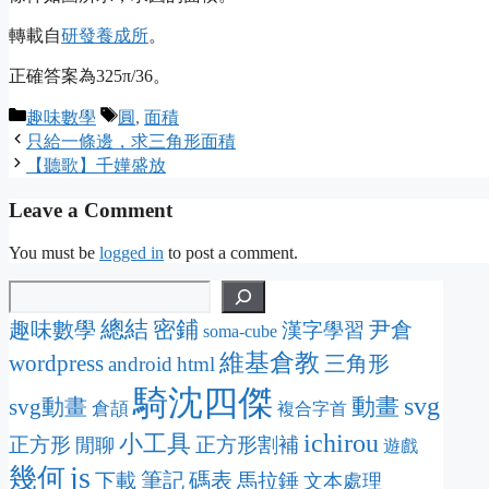
轉載自
研發養成所
。
正確答案為325π/36。
Categories
Tags
趣味數學
圓
,
面積
只給一條邊，求三角形面積
【聽歌】千嬅盛放
Leave a Comment
You must be
logged in
to post a comment.
總結
密鋪
趣味數學
尹倉
漢字學習
soma-cube
維基倉教
wordpress
三角形
android
html
騎沈四傑
svg
動畫
svg動畫
倉頡
複合字首
ichirou
小工具
正方形
正方形割補
閒聊
遊戲
js
幾何
筆記
碼表
下載
馬拉錘
文本處理