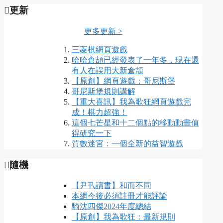
更新
更多更新 >
三菱棋網頁遊戲
哈哈倉頡已經發表了一年多，現在還
有人在誤用大新倉頡
【原創】網頁遊戲：哥尼斯堡
哥尼斯堡規則講解
【重大喜訊】我為歌狂網頁遊戲完
成！棋力超強！
這個七芒星和十二個點的移動動畫值
得研究一下
質數迷宮：一個全新的益智遊戲
隨機
【尹卂讀書】和而不同
本網今後必須註冊才能評論
騎沈四傑2024年度總結
【原創】我為歌狂：最新規則