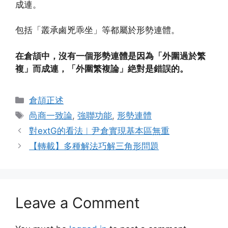
成連。
包括「叢承鹵兇乖坐」等都屬於形勢連體。
在倉頡中，沒有一個形勢連體是因為「外圍過於繁
複」而成連，「外圍繁複論」絶對是錯誤的。
Categories
倉頡正述
Tags
咼商一致論
,
強聯功能
,
形勢連體
對extG的看法︱尹倉實現基本區無重
【轉載】多種解法巧解三角形問題
Leave a Comment