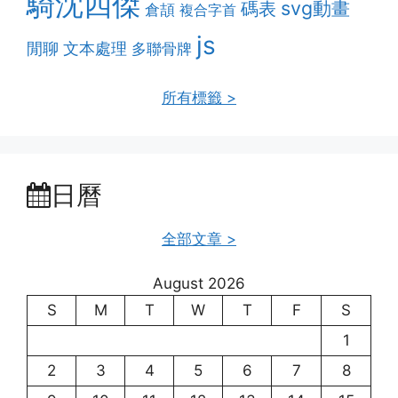
騎沈四傑
svg動畫
碼表
倉頡
複合字首
js
閒聊
文本處理
多聯骨牌
所有標籤 >
日曆
全部文章 >
August 2026
S
M
T
W
T
F
S
1
2
3
4
5
6
7
8