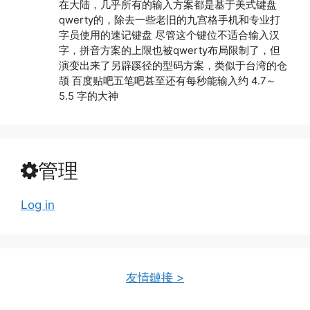
在大陆，几乎所有的输入方案都是基于美式键盘
qwerty的，除去一些老旧的九宫格手机和专业打
字员使用的速记键盘 尽管这个键位不适合输入汉
字，拼音方案的上限也被qwerty布局限制了，但
演变出来了另辟蹊径的型码方案，类似于台湾的仓
颉 百度贴吧五笔吧甚至还有每秒能输入约 4.7～
5.5 字的大神
管理
Log in
友情鏈接 >