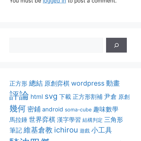
You must be
logged in
to post a comment.
動畫
總結
原創弈棋
wordpress
正方形
評論
svg
html
正方形割補
尹倉
下載
原創
幾何
密鋪
趣味數學
android
soma-cube
世界弈棋
漢字學習
三角形
馬拉錘
結構判定
維基倉教
ichirou
小工具
筆記
遊戲