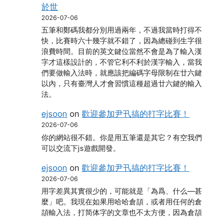
於世
2026-07-06
五筆和鄭碼我都分別用過兩年，不過我當時打得不
快，比賽時六十幾字就不錯了，因為總碰到生字很
浪費時間。目前的英文鍵位當然不會是為了輸入漢
字才這樣設計的，不管它利不利於漢字輸入，當我
們要做輸入法時，就應該把編碼字母限制在廿六鍵
以內，只有臺灣人才會習慣這種超過廿六鍵的輸入
法。
ejsoon
on
歡迎參加尹卂搞的打字比賽！
2026-07-06
你的網站很不錯。你是用五筆還是其它？有空我們
可以交流下js遊戲開發。
ejsoon
on
歡迎參加尹卂搞的打字比賽！
2026-07-06
用字差異其實很少的，可能就是「為爲、什么―甚
麼」吧。我現在如果用哈哈倉頡，或者用任何的倉
頡輸入法，打简体字的文章也不太方便，因為倉頡