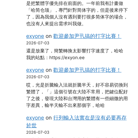
是把繁體字優先排在前面的。一年前我有計畫做
「哈简仓颉」，專門針對简体字的，但是後來停下
了，因為我個人沒有遇到要打很多简体字的場合，
也沒有人來提出需求叫我做。
exyone
on
歡迎參加尹卂搞的打字比賽！
2026-07-03
還是放棄了，簡繁轉換太影響打字速度了，哈哈
我的站點：https://exyon.ee
exyone
on
歡迎參加尹卂搞的打字比賽！
2026-07-03
哎，光是折騰輸入法就折騰半天，好不容易切換到
繁體了，「」這個引號在大陸不常用，把鍵位配好
了之後，發現大陸和台灣用的繁體有一些細微的用
字差異，輸半天輸不出來那個字，哈哈
exyone
on
行列輸入法實在是沒有必要再存
於世
2026-07-03