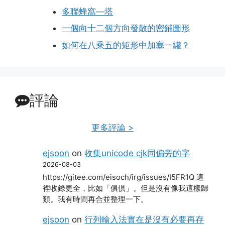
多聯蜂窩—塔
一個向十二個方向發散的密鋪圖形
如何在八乘五的矩形中加塞一罐？
評論
更多評論 >
ejsoon
on
收集unicode cjk同偏旁的字
2026-08-03
https://gitee.com/eisoch/irg/issues/I5FR1Q 這
裡收錄更全，比如「俱倶」。但是沒有像我這樣歸
類。我有時間再合並整理一下。
ejsoon
on
行列輸入法實在是沒有必要再存