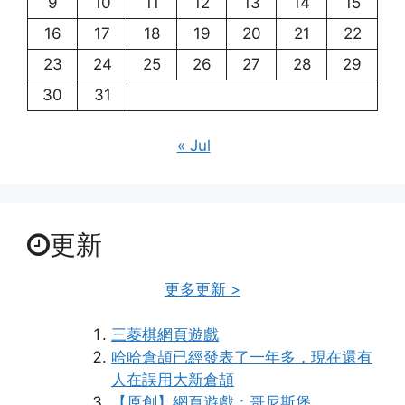
9
10
11
12
13
14
15
16
17
18
19
20
21
22
23
24
25
26
27
28
29
30
31
« Jul
更新
更多更新 >
三菱棋網頁遊戲
哈哈倉頡已經發表了一年多，現在還有
人在誤用大新倉頡
【原創】網頁遊戲：哥尼斯堡