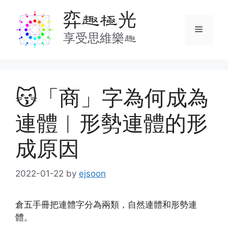
Skip
弈趣極光
to
Menu
content
享受思維樂趣
😽「商」字為何成為
連體︱形勢連體的形
成原因
2022-01-22
by
ejsoon
倉五手冊把連體字分為兩類，自然連體和形勢連
體。