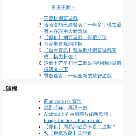
更多更新 >
三菱棋網頁遊戲
哈哈倉頡已經發表了一年多，現在還
有人在誤用大新倉頡
【原創】網頁遊戲：哥尼斯堡
哥尼斯堡規則講解
【重大喜訊】我為歌狂網頁遊戲完
成！棋力超強！
這個七芒星和十二個點的移動動畫值
得研究一下
質數迷宮：一個全新的益智遊戲
隨機
🎒unicode cjk 查詢
混亂時鐘：再講一例
Android上的兩個圖片編輯軟體：
Image Toolbox，Photo Editor
【原創】周易到底是不是二進制？
🔨【遊戲攻略】華容道