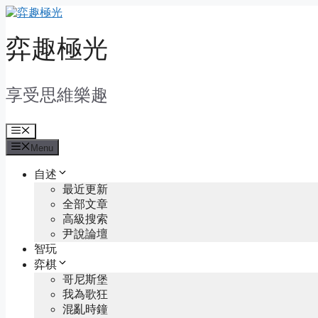
Skip
to
content
弈趣極光
享受思維樂趣
Menu
Menu
自述
最近更新
全部文章
高級搜索
尹說論壇
智玩
弈棋
哥尼斯堡
我為歌狂
混亂時鐘