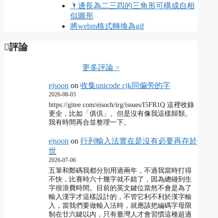
🌂邊長為二三四的三角形可構成自相
似圖形
將webm格式轉換為gif
評論
更多評論 >
ejsoon
on
收集unicode cjk同偏旁的字
2026-08-03
https://gitee.com/eisoch/irg/issues/I5FR1Q 這裡收錄
更全，比如「俱倶」。但是沒有像我這樣歸類。
我有時間再合並整理一下。
ejsoon
on
行列輸入法實在是沒有必要再存於
世
2026-07-06
五筆和鄭碼我都分別用過兩年，不過我當時打得
不快，比賽時六十幾字就不錯了，因為總碰到生
字很浪費時間。目前的英文鍵位當然不會是為了
輸入漢字才這樣設計的，不管它利不利於漢字輸
入，當我們要做輸入法時，就應該把編碼字母限
制在廿六鍵以內，只有臺灣人才會習慣這種超過