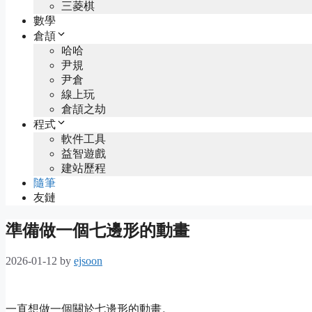
三菱棋
數學
倉頡
哈哈
尹規
尹倉
線上玩
倉頡之劫
程式
軟件工具
益智遊戲
建站歷程
隨筆
友鏈
準備做一個七邊形的動畫
2026-01-12
by
ejsoon
一直想做一個關於七邊形的動畫。