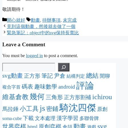
敬請期待！
Categories
Tags
開心就好
動畫
,
待辦事項
,
未完成
見到這個動畫，然後就去做了一個
緊急筆記：object中的svg保持長寬比
Leave a Comment
You must be
logged in
to post a comment.
svg動畫
總結
筆記
尹倉
正方形
閒聊
結構判定
評論
碼表
趣味數學
android
複合字首
幾何
維基倉教
ichirou
三角形
正方形割補
騎沈四傑
js
小工具
密鋪
馬拉錘
原創
下載
漢字學習
文本處理
多聯骨牌
soma-cube
svg
動畫
世界弈棋
原創弈棋
html
倉頡
遊戲