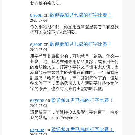
廿六鍵的輸入法。
ejsoon
on
歡迎參加尹卂搞的打字比賽！
2026-07-06
你的網站很不錯。你是用五筆還是其它？有空我
們可以交流下js遊戲開發。
ejsoon
on
歡迎參加尹卂搞的打字比賽！
2026-07-06
用字差異其實很少的，可能就是「為爲、什么―
甚麼」吧。我現在如果用哈哈倉頡，或者用任何
的倉頡輸入法，打简体字的文章也不太方便，因
為倉頡是把繁體字優先排在前面的。一年前我有
計畫做「哈简仓颉」，專門針對简体字的，但是
後來停下了，因為我個人沒有遇到要打很多简体
字的場合，也沒有人來提出需求叫我做。
exyone
on
歡迎參加尹卂搞的打字比賽！
2026-07-03
還是放棄了，簡繁轉換太影響打字速度了，哈哈
我的站點：https://exyon.ee
exyone
on
歡迎參加尹卂搞的打字比賽！
2026-07-03