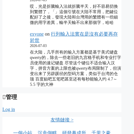
哎，光是折騰輸入法就折騰半天，好不容易切換
到繁體了，「」這個引號在大陸不常用，把鍵位
配好了之後，發現大陸和台灣用的繁體有一些細
微的用字差異，輸半天輸不出來那個字，哈哈
exyone
on
行列輸入法實在是沒有必要再存
於世
2026-07-03
在大陆，几乎所有的输入方案都是基于美式键盘
qwerty的，除去一些老旧的九宫格手机和专业打字
员使用的速记键盘 尽管这个键位不适合输入汉
字，拼音方案的上限也被qwerty布局限制了，但演
变出来了另辟蹊径的型码方案，类似于台湾的仓
颉 百度贴吧五笔吧甚至还有每秒能输入约 4.7～
5.5 字的大神
管理
Log in
友情鏈接 >
一個小站
沉舟側畔
研發養成所
千里之豪