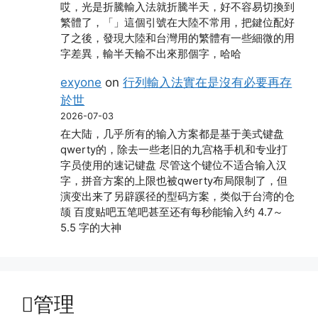
哎，光是折騰輸入法就折騰半天，好不容易切換到
繁體了，「」這個引號在大陸不常用，把鍵位配好
了之後，發現大陸和台灣用的繁體有一些細微的用
字差異，輸半天輸不出來那個字，哈哈
exyone
on
行列輸入法實在是沒有必要再存
於世
2026-07-03
在大陆，几乎所有的输入方案都是基于美式键盘
qwerty的，除去一些老旧的九宫格手机和专业打
字员使用的速记键盘 尽管这个键位不适合输入汉
字，拼音方案的上限也被qwerty布局限制了，但
演变出来了另辟蹊径的型码方案，类似于台湾的仓
颉 百度贴吧五笔吧甚至还有每秒能输入约 4.7～
5.5 字的大神
管理