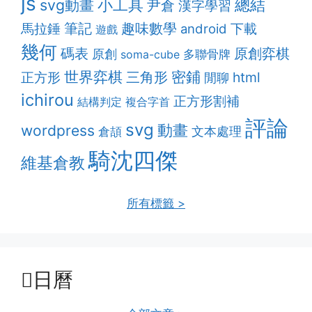
js
svg動畫
小工具
總結
尹倉
漢字學習
筆記
趣味數學
馬拉錘
android
下載
遊戲
幾何
原創弈棋
碼表
原創
多聯骨牌
soma-cube
密鋪
世界弈棋
三角形
html
正方形
閒聊
ichirou
正方形割補
結構判定
複合字首
評論
svg
動畫
wordpress
文本處理
倉頡
騎沈四傑
維基倉教
所有標籤 >
日曆