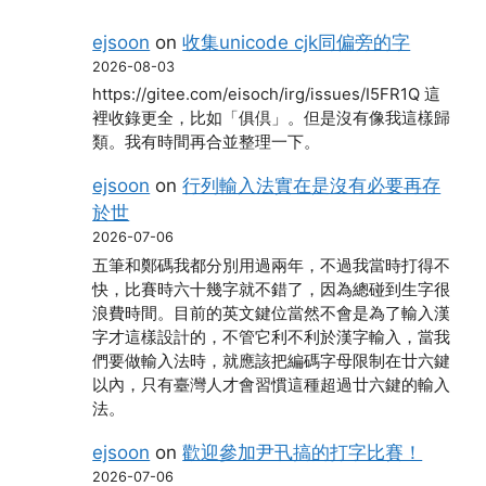
ejsoon
on
收集unicode cjk同偏旁的字
2026-08-03
https://gitee.com/eisoch/irg/issues/I5FR1Q 這
裡收錄更全，比如「俱倶」。但是沒有像我這樣歸
類。我有時間再合並整理一下。
ejsoon
on
行列輸入法實在是沒有必要再存
於世
2026-07-06
五筆和鄭碼我都分別用過兩年，不過我當時打得不
快，比賽時六十幾字就不錯了，因為總碰到生字很
浪費時間。目前的英文鍵位當然不會是為了輸入漢
字才這樣設計的，不管它利不利於漢字輸入，當我
們要做輸入法時，就應該把編碼字母限制在廿六鍵
以內，只有臺灣人才會習慣這種超過廿六鍵的輸入
法。
ejsoon
on
歡迎參加尹卂搞的打字比賽！
2026-07-06