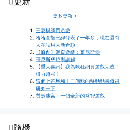
更新
更多更新 >
三菱棋網頁遊戲
哈哈倉頡已經發表了一年多，現在還有
人在誤用大新倉頡
【原創】網頁遊戲：哥尼斯堡
哥尼斯堡規則講解
【重大喜訊】我為歌狂網頁遊戲完成！
棋力超強！
這個七芒星和十二個點的移動動畫值得
研究一下
質數迷宮：一個全新的益智遊戲
隨機