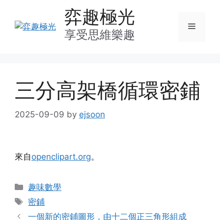
Skip
弈趣極光
to
Menu
content
享受思維樂趣
三分高架橋循環密鋪
2025-09-09
by
ejsoon
來自
openclipart.org
。
Categories
趣味數學
Tags
密鋪
一個新的密鋪圖形，由十二個正三角形組成