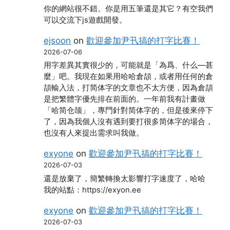
你的網站很不錯。你是用五筆還是其它？有空我們
可以交流下js遊戲開發。
ejsoon
on
歡迎參加尹卂搞的打字比賽！
2026-07-06
用字差異其實很少的，可能就是「為爲、什么―甚
麼」吧。我現在如果用哈哈倉頡，或者用任何的倉
頡輸入法，打简体字的文章也不太方便，因為倉頡
是把繁體字優先排在前面的。一年前我有計畫做
「哈简仓颉」，專門針對简体字的，但是後來停下
了，因為我個人沒有遇到要打很多简体字的場合，
也沒有人來提出需求叫我做。
exyone
on
歡迎參加尹卂搞的打字比賽！
2026-07-03
還是放棄了，簡繁轉換太影響打字速度了，哈哈
我的站點：https://exyon.ee
exyone
on
歡迎參加尹卂搞的打字比賽！
2026-07-03