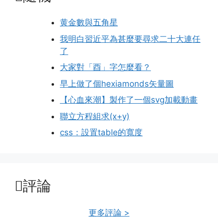
黄金數與五角星
我明白習近平為甚麼要尋求二十大連任
了
大家對「酉」字怎麼看？
早上做了個hexiamonds矢量圖
【心血來潮】製作了一個svg加載動畫
聯立方程組求(x+y)
css：設置table的寬度
評論
更多評論 >