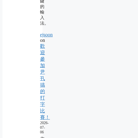
鍵
的
輸
入
法。
ejsoon
on
歡
迎
參
加
尹
卂
搞
的
打
字
比
賽！
2026-
07-
06