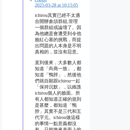
2025-03-28 at 10:15:05
ichirou其實已經不太適
合開辦倉頡群組,管理
一個群組或論壇了。因
為他總是會遭受到令他
臉紅心塞的挑戰，而提
出問題的人本身是不明
真相的，並沒有惡意。
直到後來，大多數人都
知道「咼商一致」，都
知道「鴨脖」，然後他
們就自願跟ichirou一起
「保持沉默」，以維謢
ichirou個人的臉面。所
有人都知道正確的規則
是甚麼，都知道「鴨
脖」其實不是三代和五
代字元。ichirou做這樣
的事情一點意義都沒
有，只能換來表面上的