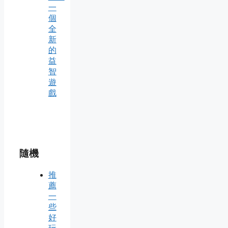
一
個
全
新
的
益
智
遊
戲
隨機
推
薦
一
些
好