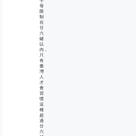
字
母
限
制
在
廿
六
鍵
以
內，
只
有
臺
灣
人
才
會
習
慣
這
種
超
過
廿
六