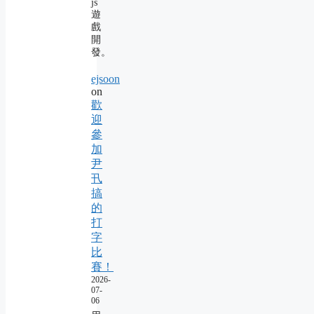
js
遊
戲
開
發。
ejsoon
on
歡
迎
參
加
尹
卂
搞
的
打
字
比
賽！
2026-
07-
06