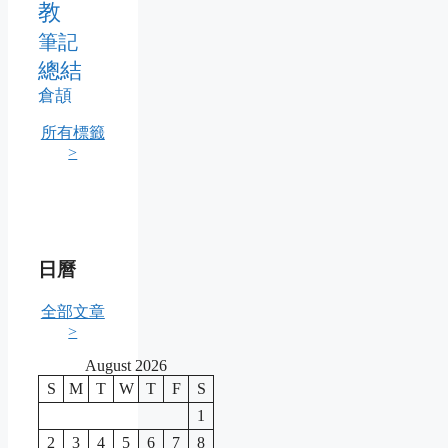
教
筆記
總結
倉頡
所有標籤
>
日曆
全部文章
>
August 2026
S
M
T
W
T
F
S
1
2
3
4
5
6
7
8