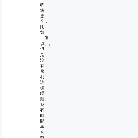
收
錄
更
全，
比
如
「俱
倶」。
但
是
沒
有
像
我
這
樣
歸
類。
我
有
時
間
再
合
並