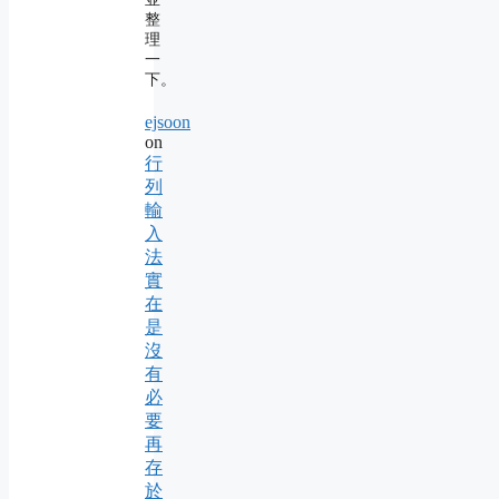
整
理
一
下。
ejsoon
on
行
列
輸
入
法
實
在
是
沒
有
必
要
再
存
於