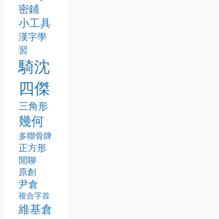
密鋪
小工具
漢字學
習
騎沈
四傑
三角形
幾何
多聯骨牌
正方形
閒聊
原創
尹倉
複合字首
維基倉