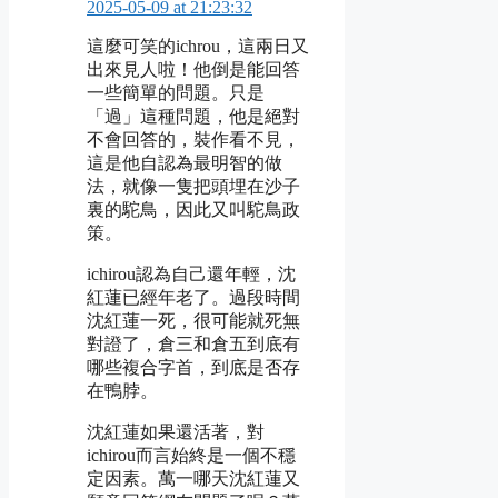
2025-05-09 at 21:23:32
這麼可笑的ichrou，這兩日又
出來見人啦！他倒是能回答
一些簡單的問題。只是
「過」這種問題，他是絕對
不會回答的，裝作看不見，
這是他自認為最明智的做
法，就像一隻把頭埋在沙子
裏的駝鳥，因此又叫駝鳥政
策。
ichirou認為自己還年輕，沈
紅蓮已經年老了。過段時間
沈紅蓮一死，很可能就死無
對證了，倉三和倉五到底有
哪些複合字首，到底是否存
在鴨脖。
沈紅蓮如果還活著，對
ichirou而言始終是一個不穩
定因素。萬一哪天沈紅蓮又