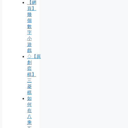
【網
頁】
幾
個
數
字
小
遊
戲
♢【原
創
弈
棋】
三
菱
棋
如
何
在
八
乘