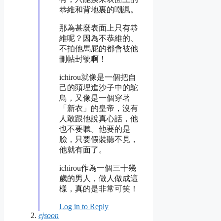
恭維和背地裏的嘲諷。
那為甚麼表面上只有恭
維呢？因為不恭維的、
不拍他馬屁的都會被他
刪帖封號啊！
ichirou就像是一個把自
己的頭埋進沙子中的鴕
鳥，又像是一個穿著
「新衣」的皇帝，沒有
人敢跟他說真心話，他
也不要聽。他要的是
臉，只要假裝聽不見，
他就有面了。
ichirou作為一個三十幾
歲的男人，做人做成這
樣，真的是非常可笑！
Log in to Reply
ejsoon