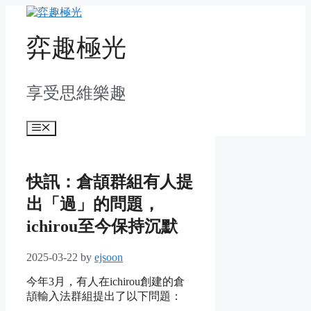
Skip
to
content
弈趣極光
享受思維樂趣
Menu
快訊：倉頡群組有人提
出「過」的問題，
ichirou至今保持沉默
2025-03-22
by
ejsoon
今年3月，有人在ichirou創建的倉
頡輸入法群組提出了以下問題：