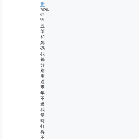
世
2026-
07-
06
五
筆
和
鄭
碼
我
都
分
別
用
過
兩
年，
不
過
我
當
時
打
得
不