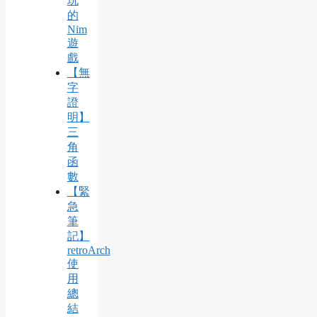
玩
的
Nim
遊
戲
【無
字
證
明】
三
角
函
數
【緊
急
筆
記】
retroArch
使
用
總
結