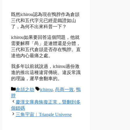
既然ichirou認為現在鴨脖作為倉頡
三代和五代字元已經是鐵證如山
了，為何不出來科普一下？
ichirou如果要回答這個問題，他就
需要解釋「咼」是連體還是分體，
三代和五代倉頡是否存在鴨脖。直
達他內心最痛之處。
我多年以前就說過，ichirou過份激
進的推出這種違背傳統、違反常識
的理論，遲早會翻車的。
Categories
Tags
倉頡之劫
ichirou
,
咼商一致
,
鴨
脖
慶漢文庫典恢復正常，暨翻到多
個錯碼
三角宇宙︱Triangle Universe