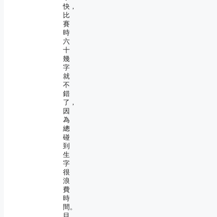
快，
比
賽
時
六
十
幾
字
就
不
錯
了，
因
為
總
碰
到
生
字
很
浪
費
時
間。
目