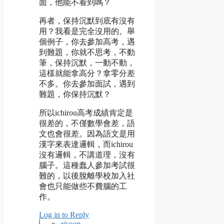
面，他能不看到嗎？
再者，保持沉默到底有沒有
用？我看是完全沒用的。舉
個例子，你去參加高考，遇
到難題，你就不思考，不動
筆，保持沉默，一動不動，
這樣就能拿高分？拿零分差
不多。你去參加面試，遇到
難題，你保持沉默？
所以ichirou高考成績肯定是
很差的，不僅數學會差，語
文也會很差。因為語文是用
漢字來表達邏輯，而ichirou
沒有邏輯，不講道理，沒有
腦子。這種蠢人參加考試很
難的，以後脫離學校加入社
會也只能做些不費腦的工
作。
Log in to Reply
ejsoon