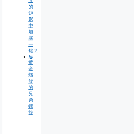
五
的
矩
形
中
加
塞
一
罐？
🍥
黄
金
螺
旋
的
兄
弟
螺
旋