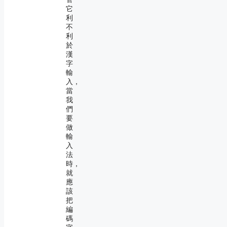
它
利
不
利
於
漢
字
輸
入，
當
我
們
要
做
輸
入
法
時，
就
應
該
把
編
碼