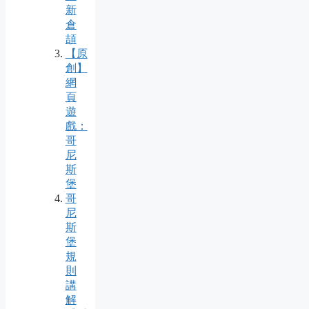
新
倉
頡
【原
創】
網
頁
遊
戲：
哥
尼
斯
堡
哥
尼
斯
堡
規
則
講
解