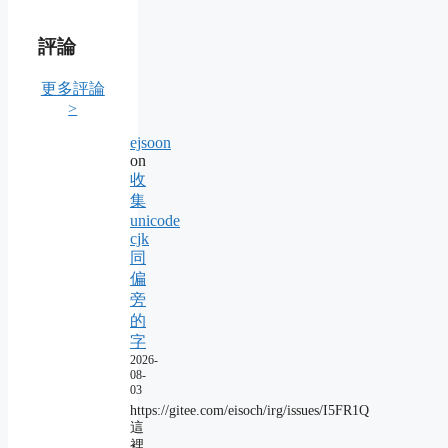
評論
更多評論
>
ejsoon
on
收
集
unicode
cjk
同
偏
旁
的
字
2026-
08-
03
https://gitee.com/eisoch/irg/issues/I5FR1Q
這
裡