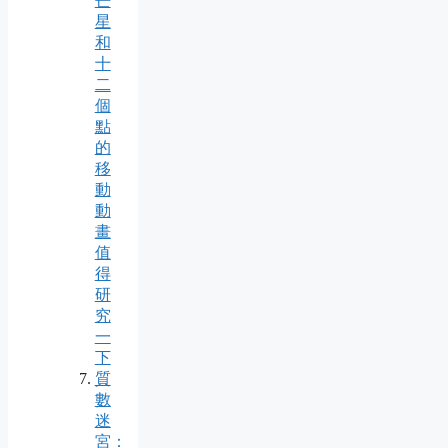
芒
星
和
十
二
個
點
的
移
動
動
畫
值
得
研
究
一
下
質
數
迷
宮：