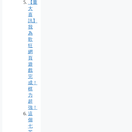
【重
大
喜
訊】
我
為
歌
狂
網
頁
遊
戲
完
成！
棋
力
超
強！
這
個
七