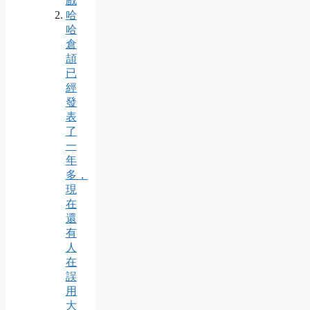
戲
哈
哈
倉
頡
已
經
發
表
了
一
年
多，
現
在
還
有
人
在
誤
用
大