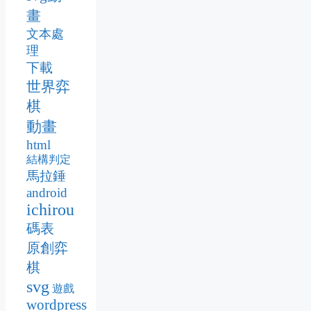
畫
文本處
理
下載
世界弈
棋
動畫
html
結構判定
馬拉錘
android
ichirou
碼表
原創弈
棋
svg
遊戲
wordpress