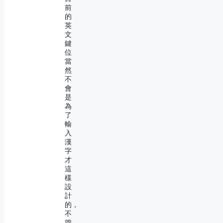
前
的
英
文
鍵
位
當
然
不
會
是
為
了
輸
入
漢
字
才
這
樣
設
計
的，
不
管