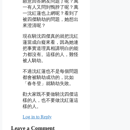
願意回答網友問題了呢？萬
一有人又問到鴨脖了呢？萬
一沈紅蓮也上網呢？看到了
被四傑騎劫的問題，她想出
來澄清呢？
現在騎沈四傑真的就把沈紅
蓮當成白癡來看，因為她連
把事實道理真相講明白的能
力都沒有。這樣的人，難怪
被人騎劫。
不過沈紅蓮也不是每個問題
都會被騎劫成功的，比如
「春冬登」就騎劫失敗。
勸大家既不要做騎沈四傑這
樣的人，也不要做沈紅蓮這
樣的人。
Log in to Reply
Leave a Comment