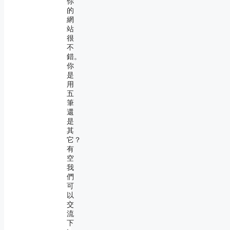
你
的
網
站
很
不
錯。
你
是
用
五
筆
還
是
其
它？
有
空
我
們
可
以
交
流
下