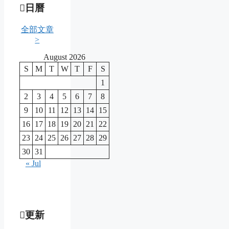
日曆
全部文章
>
August 2026
S
M
T
W
T
F
S
1
2
3
4
5
6
7
8
9
10
11
12
13
14
15
16
17
18
19
20
21
22
23
24
25
26
27
28
29
30
31
« Jul
更新