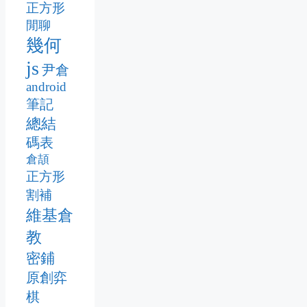
正方形
閒聊
幾何
js
尹倉
android
筆記
總結
碼表
倉頡
正方形
割補
維基倉
教
密鋪
原創弈
棋