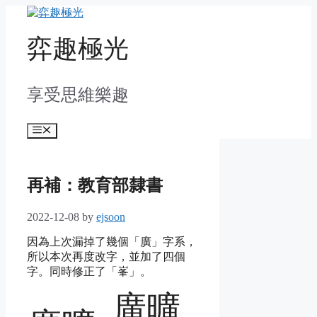
Skip
to
content
弈趣極光
享受思維樂趣
Menu
再補：教育部隸書
2022-12-08
by
ejsoon
因為上次漏掉了幾個「廣」字系，
所以本次再度改字，並加了四個
字。同時修正了「峯」。
廣曠