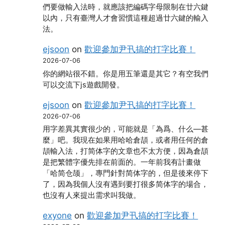
們要做輸入法時，就應該把編碼字母限制在廿六鍵
以內，只有臺灣人才會習慣這種超過廿六鍵的輸入
法。
ejsoon
on
歡迎參加尹卂搞的打字比賽！
2026-07-06
你的網站很不錯。你是用五筆還是其它？有空我們
可以交流下js遊戲開發。
ejsoon
on
歡迎參加尹卂搞的打字比賽！
2026-07-06
用字差異其實很少的，可能就是「為爲、什么―甚
麼」吧。我現在如果用哈哈倉頡，或者用任何的倉
頡輸入法，打简体字的文章也不太方便，因為倉頡
是把繁體字優先排在前面的。一年前我有計畫做
「哈简仓颉」，專門針對简体字的，但是後來停下
了，因為我個人沒有遇到要打很多简体字的場合，
也沒有人來提出需求叫我做。
exyone
on
歡迎參加尹卂搞的打字比賽！