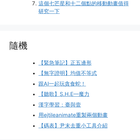
這個七芒星和十二個點的移動動畫值得
研究一下
隨機
【緊急筆記】正五邊形
【無字證明】均值不等式
跟AI一起玩貪食蛇！
【聽歌】S.H.E—魔力
漢字學習：臺與壹
用ejtileanimate重製兩個動畫
【碼表】尹末去重小工具介紹