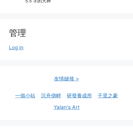
5.5 字的大神
管理
Log in
友情鏈接 >
一個小站
沉舟側畔
研發養成所
千里之豪
Yalan's Art