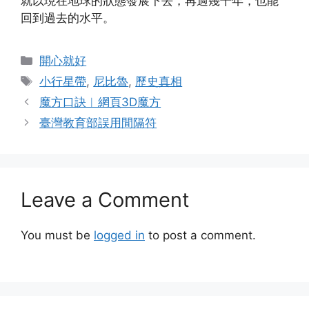
就以現在地球的狀態發展下去，再過幾千年，也能
回到過去的水平。
Categories
開心就好
Tags
小行星帶
,
尼比魯
,
歷史真相
魔方口訣︱網頁3D魔方
臺灣教育部誤用間隔符
Leave a Comment
You must be
logged in
to post a comment.