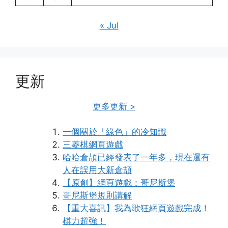
« Jul
更新
更多更新 >
一個關於「綠色」的冷知識
三菱棋網頁遊戲
哈哈倉頡已經發表了一年多，現在還有
人在誤用大新倉頡
【原創】網頁遊戲：哥尼斯堡
哥尼斯堡規則講解
【重大喜訊】我為歌狂網頁遊戲完成！
棋力超強！