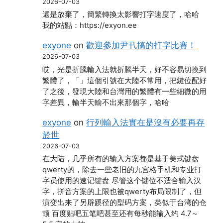
2026-07-03
還是放棄了，簡繁轉換太影響打字速度了，哈哈
我的站點：https://exyon.ee
exyone
on
歡迎參加尹卂搞的打字比賽！
2026-07-03
哎，光是折騰輸入法就折騰半天，好不容易切換到
繁體了，「」這個引號在大陸不常用，把鍵位配好
了之後，發現大陸和台灣用的繁體有一些細微的用
字差異，輸半天輸不出來那個字，哈哈
exyone
on
行列輸入法實在是沒有必要再存
於世
2026-07-03
在大陆，几乎所有的输入方案都是基于美式键盘
qwerty的，除去一些老旧的九宫格手机和专业打
字员使用的速记键盘 尽管这个键位不适合输入汉
字，拼音方案的上限也被qwerty布局限制了，但
演变出来了另辟蹊径的型码方案，类似于台湾的仓
颉 百度贴吧五笔吧甚至还有每秒能输入约 4.7～