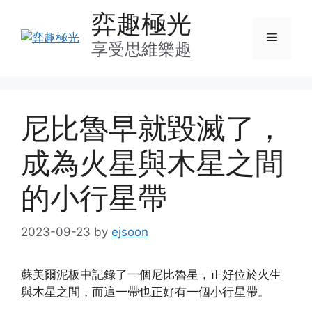
Skip
弈趣極光
to
Menu
content
享受思維樂趣
尼比魯早就毀滅了，
成為火星與木星之間
的小行星帶
2023-09-23
by
ejsoon
蘇美爾泥板中記錄了一個尼比魯星，正好位於火生
與木星之間，而這一帶也正好有一個小行星帶。