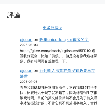
評論
更多評論 >
ejsoon
on
收集unicode cjk同偏旁的字
2026-08-03
https://gitee.com/eisoch/irg/issues/I5FR1Q 這
裡收錄更全，比如「俱倶」。但是沒有像我這樣歸
類。我有時間再合並整理一下。
ejsoon
on
行列輸入法實在是沒有必要再存
於世
2026-07-06
五筆和鄭碼我都分別用過兩年，不過我當時打得不
快，比賽時六十幾字就不錯了，因為總碰到生字很
浪費時間。目前的英文鍵位當然不會是為了輸入漢
字才這樣設計的，不管它利不利於漢字輸入，當我