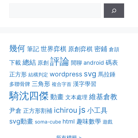
幾何
密鋪
筆記
世界弈棋
原創弈棋
倉頡
評論
總結
碼表
下載
android
原創
閒聊
svg
wordpress
正方形
馬拉錘
結構判定
三角形
漢字學習
多聯骨牌
複合字首
騎沈四傑
維基倉教
動畫
文本處理
js
ichirou
小工具
尹倉
正方形割補
svg動畫
趣味數學
html
soma-cube
遊戲
所有標籤 >