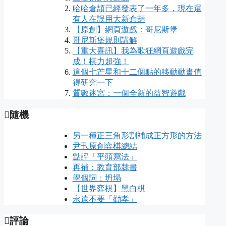
哈哈倉頡已經發表了一年多，現在還
有人在誤用大新倉頡
【原創】網頁遊戲：哥尼斯堡
哥尼斯堡規則講解
【重大喜訊】我為歌狂網頁遊戲完
成！棋力超強！
這個七芒星和十二個點的移動動畫值
得研究一下
質數迷宮：一個全新的益智遊戲
隨機
另一種正三角形割補成正方形的方法
尹卂原創弈棋總結
點評「平頭寫法」
再補：教育部隸書
學個詞：坍塌
【世界弈棋】黑白棋
永遠不要「勸孝」
評論