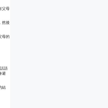
有父母
，然後
父母的
有話語
身避
的結