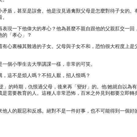
小矛盾，甚至是誤會。他是沒見過禽獸父母是怎麼對待子女的。
看。
再表現一下他偉大的孝心？他為甚麼不親自跟他的父親肛交一回
他的「孝心」？
還有心裏極其難過的子女。父母與子女不和，恐怕很大程度上是
是一個小學生去大學講課一樣，非常的可笑。
講，這不是煩人嗎？不招人厭，招人恨嗎？
逆」的時期，仇恨過父母，後來再「變好」的。他/她就自以為
成是需要教育的人。這種人非常恐怖，百米之外見到都要立即轉
來他人的厭惡和反感。絕對不是一件好事，也不可能得到一個好