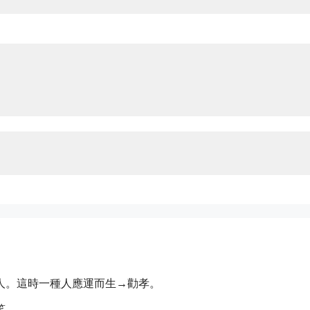
人。這時一種人應運而生→勸孝。
笑。