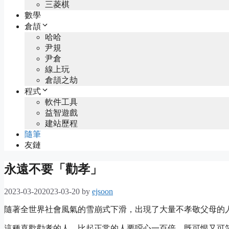
三菱棋
數學
倉頡
哈哈
尹規
尹倉
線上玩
倉頡之劫
程式
軟件工具
益智遊戲
建站歷程
隨筆
友鏈
永遠不要「勸孝」
2023-03-20
2023-03-20
by
ejsoon
隨著全世界社會風氣的雪崩式下滑，出現了大量不孝敬父母的
這種喜歡勸孝的人，比起正常的人要噁心一百倍。既可恨又可