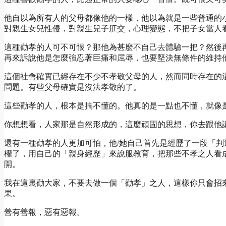
他自以為所有人的父母都像他的一樣，他以為就是一些普通的
對親生女兒性侵，對親生兒子肛交，心理變態，不把子女當人
這種勸孝的人可不可恨？那他為甚麼不自己去體驗一把？然後
再來訴說他是怎麼強忍著巨痛和屈辱，也要堅決無條件的維持
這個社會確實已經存在不少不孝敬父母的人，然而同時存在的
問題。有些父母確實是沒法孝敬的了。
這些勸孝的人，根本是搞不懂的。他真的是一點也不懂，就像
你想想看，人家那是自然形成的，這麼頑固的思想，你去跟他
還有一種勸孝的人更加可怕，他/她自己首先是經歷了一段「判
權了，用自己的「親身經歷」來說服教育，把那些不孝之人看
開。
我在這裏勸大家，不要去做一個「勸孝」之人，這樣你只會招
果。
善有善報，惡有惡報。