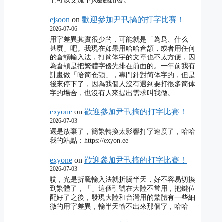
們可以交流下js遊戲開發。
ejsoon
on
歡迎參加尹卂搞的打字比賽！
2026-07-06
用字差異其實很少的，可能就是「為爲、什么―
甚麼」吧。我現在如果用哈哈倉頡，或者用任何
的倉頡輸入法，打简体字的文章也不太方便，因
為倉頡是把繁體字優先排在前面的。一年前我有
計畫做「哈简仓颉」，專門針對简体字的，但是
後來停下了，因為我個人沒有遇到要打很多简体
字的場合，也沒有人來提出需求叫我做。
exyone
on
歡迎參加尹卂搞的打字比賽！
2026-07-03
還是放棄了，簡繁轉換太影響打字速度了，哈哈
我的站點：https://exyon.ee
exyone
on
歡迎參加尹卂搞的打字比賽！
2026-07-03
哎，光是折騰輸入法就折騰半天，好不容易切換
到繁體了，「」這個引號在大陸不常用，把鍵位
配好了之後，發現大陸和台灣用的繁體有一些細
微的用字差異，輸半天輸不出來那個字，哈哈