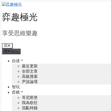
Skip
to
content
弈趣極光
享受思維樂趣
Menu
Menu
自述
最近更新
全部文章
高級搜索
尹說論壇
智玩
弈棋
哥尼斯堡
我為歌狂
混亂時鐘