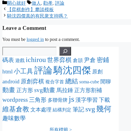
Categories
Tags
開心就好
做人
,
勸孝
,
評論
【弈棋創作】攀談模板
騎沈四傑真的有民衆支持嗎？
Leave a Comment
You must be
logged in
to post a comment.
ichirou
密鋪
碼表
世界弈棋
尹倉
倉頡
遊戲
騎沈四傑
評論
小工具
html
原創
總結
原創弈棋
android
閒聊
複合字首
soma-cube
動畫
svg動畫
正方形
馬拉錘
正方形割補
js
wordpress
三角形
漢字學習
下載
多聯骨牌
幾何
svg
維基倉教
筆記
文本處理
結構判定
趣味數學
所有標籤 >