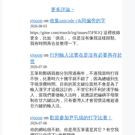
更多評論 >
ejsoon
on
收集unicode cjk同偏旁的字
2026-08-03
https://gitee.com/eisoch/irg/issues/I5FR1Q 這裡收錄
更全，比如「俱倶」。但是沒有像我這樣歸類。
我有時間再合並整理一下。
ejsoon
on
行列輸入法實在是沒有必要再存於
世
2026-07-06
五筆和鄭碼我都分別用過兩年，不過我當時打得
不快，比賽時六十幾字就不錯了，因為總碰到生
字很浪費時間。目前的英文鍵位當然不會是為了
輸入漢字才這樣設計的，不管它利不利於漢字輸
入，當我們要做輸入法時，就應該把編碼字母限
制在廿六鍵以內，只有臺灣人才會習慣這種超過
廿六鍵的輸入法。
ejsoon
on
歡迎參加尹卂搞的打字比賽！
2026-07-06
你的網站很不錯。你是用五筆還是其它？有空我