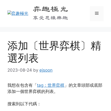
Skip
弈趣極光
to
Menu
content
享受思維樂趣
添加〔世界弈棋〕精
選列表
2023-08-24
by
ejsoon
我想在包含有「
tag：世界弈棋
」的文章頭部或底部
添加一個世界弈棋的列表。
搜索到以下代碼：