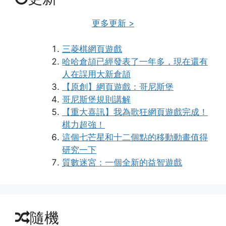
更多更新 >
三菱棋網頁遊戲
哈哈倉頡已經發表了一年多，現在還有
人在誤用大新倉頡
【原創】網頁遊戲：哥尼斯堡
哥尼斯堡規則講解
【重大喜訊】我為歌狂網頁遊戲完成！
棋力超強！
這個七芒星和十二個點的移動動畫值得
研究一下
質數迷宮：一個全新的益智遊戲
隨機