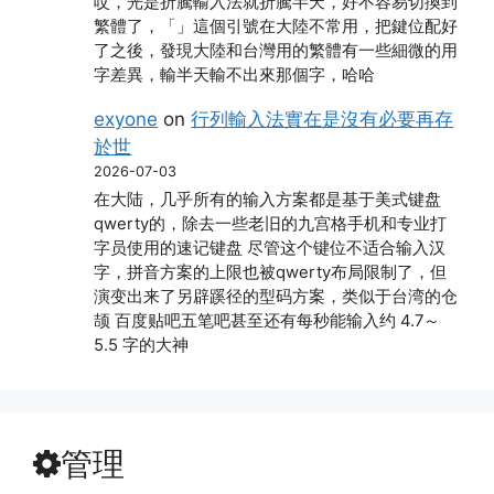
哎，光是折騰輸入法就折騰半天，好不容易切換到
繁體了，「」這個引號在大陸不常用，把鍵位配好
了之後，發現大陸和台灣用的繁體有一些細微的用
字差異，輸半天輸不出來那個字，哈哈
exyone
on
行列輸入法實在是沒有必要再存
於世
2026-07-03
在大陆，几乎所有的输入方案都是基于美式键盘
qwerty的，除去一些老旧的九宫格手机和专业打
字员使用的速记键盘 尽管这个键位不适合输入汉
字，拼音方案的上限也被qwerty布局限制了，但
演变出来了另辟蹊径的型码方案，类似于台湾的仓
颉 百度贴吧五笔吧甚至还有每秒能输入约 4.7～
5.5 字的大神
管理