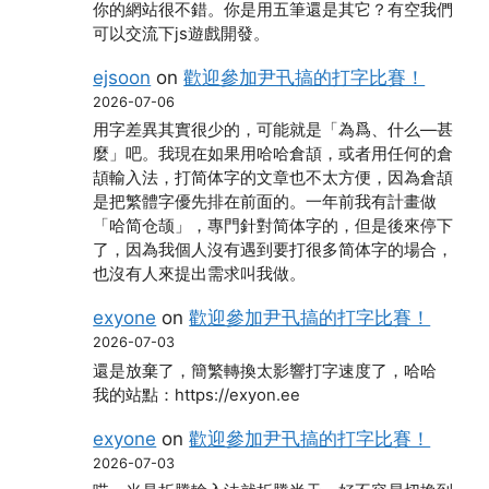
你的網站很不錯。你是用五筆還是其它？有空我們
可以交流下js遊戲開發。
ejsoon
on
歡迎參加尹卂搞的打字比賽！
2026-07-06
用字差異其實很少的，可能就是「為爲、什么―甚
麼」吧。我現在如果用哈哈倉頡，或者用任何的倉
頡輸入法，打简体字的文章也不太方便，因為倉頡
是把繁體字優先排在前面的。一年前我有計畫做
「哈简仓颉」，專門針對简体字的，但是後來停下
了，因為我個人沒有遇到要打很多简体字的場合，
也沒有人來提出需求叫我做。
exyone
on
歡迎參加尹卂搞的打字比賽！
2026-07-03
還是放棄了，簡繁轉換太影響打字速度了，哈哈
我的站點：https://exyon.ee
exyone
on
歡迎參加尹卂搞的打字比賽！
2026-07-03