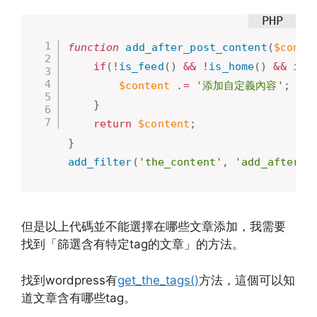
function
add_after_post_content
(
$conte
if
(
!
is_feed
(
)
&&
!
is_home
(
)
&&
is_
$content
.
=
'添加自定義內容'
;
}
return
$content
;
}
add_filter
(
'the_content'
,
'add_after_p
但是以上代碼並不能選擇在哪些文章添加，我需要
找到「篩選含有特定tag的文章」的方法。
找到wordpress有
get_the_tags()
方法，這個可以知
道文章含有哪些tag。