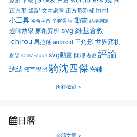
wordpress
碼表
尹倉
下載
原創
筆記
正方形割補
html
正方形
文本處理
動畫
小工具
多聯骨牌
複合字首
結構判定
svg
維基倉教
趣味數學
原創弈棋
ichirou
世界弈棋
三角形
馬拉錘
android
評論
svg動畫
閒聊
倉頡
soma-cube
遊戲
騎沈四傑
總結
密鋪
漢字學習
所有標籤 >
日曆
全部文章 >