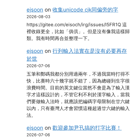
ejsoon
on
收集unicode cjk同偏旁的字
2026-08-03
https://gitee.com/eisoch/irg/issues/I5FR1Q 這
裡收錄更全，比如「俱倶」。但是沒有像我這樣歸
類。我有時間再合並整理一下。
ejsoon
on
行列輸入法實在是沒有必要再存
於世
2026-07-06
五筆和鄭碼我都分別用過兩年，不過我當時打得不
快，比賽時六十幾字就不錯了，因為總碰到生字很
浪費時間。目前的英文鍵位當然不會是為了輸入漢
字才這樣設計的，不管它利不利於漢字輸入，當我
們要做輸入法時，就應該把編碼字母限制在廿六鍵
以內，只有臺灣人才會習慣這種超過廿六鍵的輸入
法。
ejsoon
on
歡迎參加尹卂搞的打字比賽！
2026-07-06