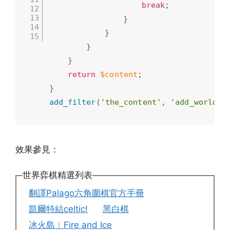
break
;
}
}
}
}
return
$content
;
}
add_filter
(
'the_content'
,
'add_world_c
效果參見：
世界弈棋精選列表
翻譯Palago六角圍棋官方手冊
凱爾特結celtic!
黑白棋
冰火島︱Fire and Ice