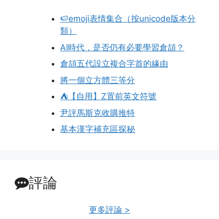
🍉emoji表情集合（按unicode版本分
類）
AI時代，是否仍有必要學習倉頡？
倉頡五代設立複合字首的緣由
將一個立方體三等分
⛺【自用】Z置前英文符號
尹評馬斯克收購推特
基本漢字補充區探秘
評論
更多評論 >