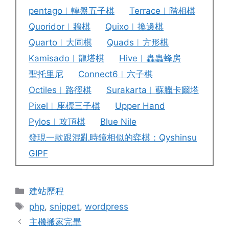
pentago︱轉盤五子棋
Terrace︱階相棋
Quoridor︱牆棋
Quixo︱換邊棋
Quarto︱大同棋
Quads︱方形棋
Kamisado︱龍塔棋
Hive︱蟲蟲蜂房
聖托里尼
Connect6︱六子棋
Octiles︱路徑棋
Surakarta︱蘇臘卡爾塔
Pixel︱座標三子棋
Upper Hand
Pylos︱攻頂棋
Blue Nile
發現一款跟混亂時鐘相似的弈棋：Qyshinsu
GIPF
Categories
建站歷程
Tags
php
,
snippet
,
wordpress
主機搬家完畢