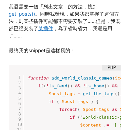
我還需要一個「列出文章」的方法，找到
get_posts()
。同時我發現，如果我都掌握了這個方
法，則某些插件可能都不需要安裝了……但是，我既
然已經安裝了
某插件
，為了省時省力，我還是用
了……
最終我的snippet是這樣寫的：
function
add_world_classic_games
(
$cont
if
(
!
is_feed
(
)
&&
!
is_home
(
)
&&
is_
$post_tags
=
get_the_tags
(
)
;
if
(
$post_tags
)
{
foreach
(
$post_tags
as
$ta
if
(
"world-classic-gam
$content
.
=
'[ pos