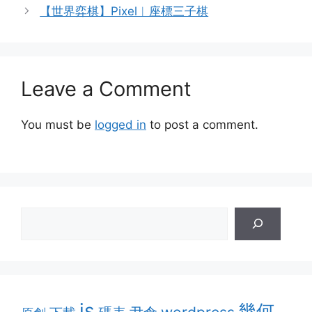
【世界弈棋】Pixel︱座標三子棋
Leave a Comment
You must be
logged in
to post a comment.
js
幾何