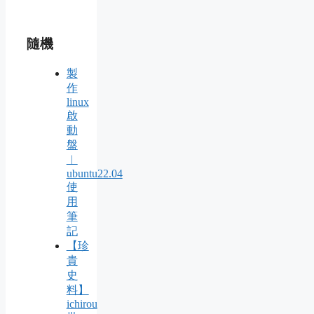
隨機
製
作
linux
啟
動
盤
︱
ubuntu22.04
使
用
筆
記
【珍
貴
史
料】
ichirou