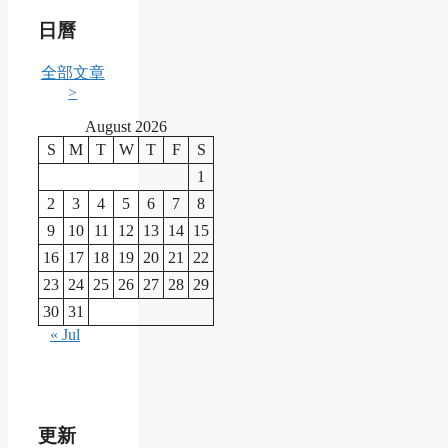
日曆
全部文章
>
August 2026
S
M
T
W
T
F
S
1
2
3
4
5
6
7
8
9
10
11
12
13
14
15
16
17
18
19
20
21
22
23
24
25
26
27
28
29
30
31
« Jul
更新