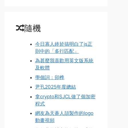
隨機
今日寡人終於搞明白了js正
則中的「多行匹配」
為甚麼我喜歡用英文版系統
及軟體
學個詞：卯榫
尹卂2025年度總結
拿crypto和SJCL做了個加密
程式
網友為天蒼人頡製作的logo
動畫視頻