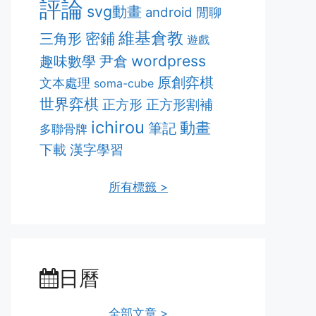
評論
svg動畫
android
閒聊
維基倉教
密鋪
三角形
遊戲
趣味數學
wordpress
尹倉
原創弈棋
文本處理
soma-cube
世界弈棋
正方形割補
正方形
ichirou
動畫
筆記
多聯骨牌
漢字學習
下載
所有標籤 >
日曆
全部文章 >