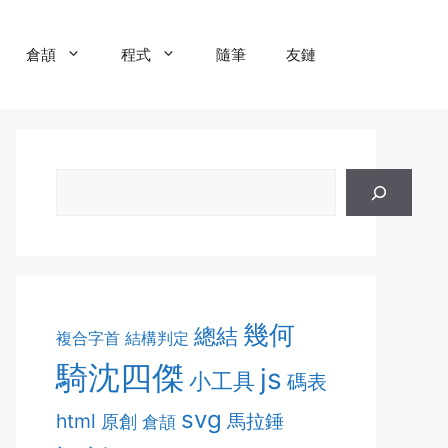
倉頡
程式
隨筆
友鏈
幾何
總結
複合字首
結構判定
騎沈四傑
js
小工具
碼表
svg
html
馬拉錘
原創
倉頡