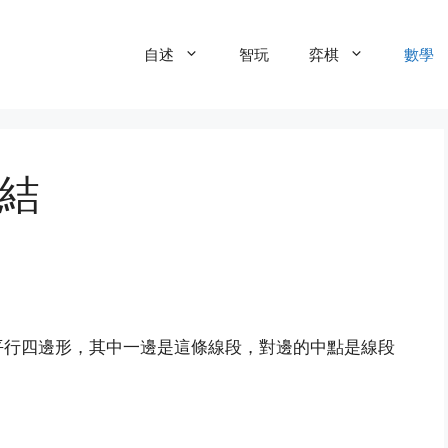
自述
智玩
弈棋
數學
總結
平行四邊形，其中一邊是這條線段，對邊的中點是線段