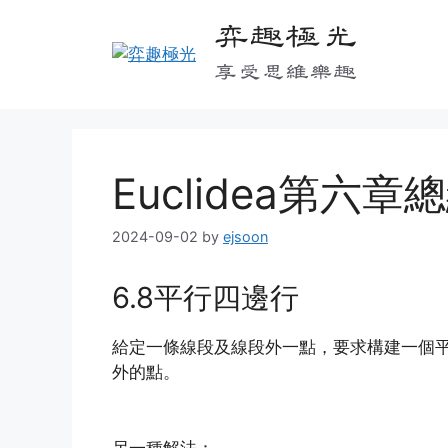
Skip
弈趣極光
to
content
享受思維樂趣
Euclidea第六章
2024-09-02
by
ejsoon
6.8平行四邊行
給定一條線段及線段外一點，要求構建一個
外的點。