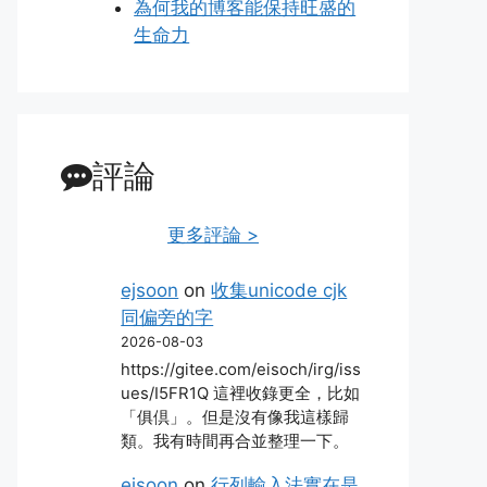
為何我的博客能保持旺盛的
生命力
評論
更多評論 >
ejsoon
on
收集unicode cjk
同偏旁的字
2026-08-03
https://gitee.com/eisoch/irg/iss
ues/I5FR1Q 這裡收錄更全，比如
「俱倶」。但是沒有像我這樣歸
類。我有時間再合並整理一下。
ejsoon
on
行列輸入法實在是