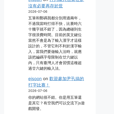
沒有必要再存於世
2026-07-06
五筆和鄭碼我都分別用過兩年，
不過我當時打得不快，比賽時六
十幾字就不錯了，因為總碰到生
字很浪費時間。目前的英文鍵位
當然不會是為了輸入漢字才這樣
設計的，不管它利不利於漢字輸
入，當我們要做輸入法時，就應
該把編碼字母限制在廿六鍵以
內，只有臺灣人才會習慣這種超
過廿六鍵的輸入法。
ejsoon
on
歡迎參加尹卂搞的
打字比賽！
2026-07-06
你的網站很不錯。你是用五筆還
是其它？有空我們可以交流下js遊
戲開發。