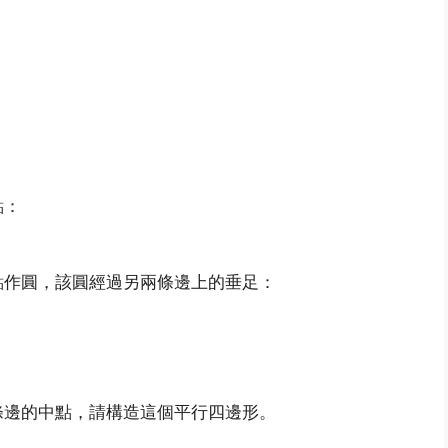
點：
點作圓，該圓經過另兩條邊上的垂足：
條邊的中點，請構造這個平行四邊形。