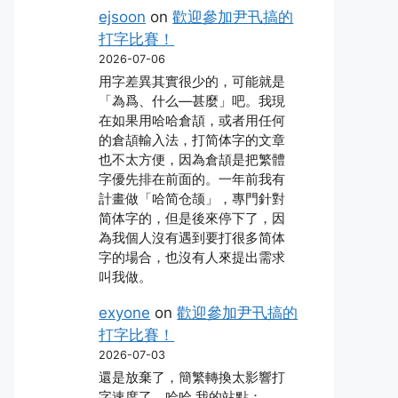
ejsoon
on
歡迎參加尹卂搞的
打字比賽！
2026-07-06
用字差異其實很少的，可能就是
「為爲、什么―甚麼」吧。我現
在如果用哈哈倉頡，或者用任何
的倉頡輸入法，打简体字的文章
也不太方便，因為倉頡是把繁體
字優先排在前面的。一年前我有
計畫做「哈简仓颉」，專門針對
简体字的，但是後來停下了，因
為我個人沒有遇到要打很多简体
字的場合，也沒有人來提出需求
叫我做。
exyone
on
歡迎參加尹卂搞的
打字比賽！
2026-07-03
還是放棄了，簡繁轉換太影響打
字速度了，哈哈 我的站點：