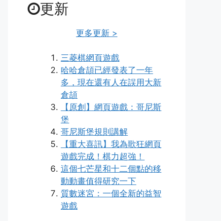
更新
更多更新 >
三菱棋網頁遊戲
哈哈倉頡已經發表了一年
多，現在還有人在誤用大新
倉頡
【原創】網頁遊戲：哥尼斯
堡
哥尼斯堡規則講解
【重大喜訊】我為歌狂網頁
遊戲完成！棋力超強！
這個七芒星和十二個點的移
動動畫值得研究一下
質數迷宮：一個全新的益智
遊戲