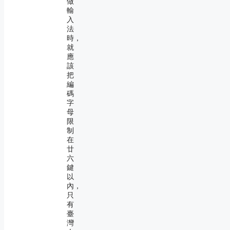
做
輸
入
法
時，
就
應
該
把
編
碼
字
母
限
制
在
廿
六
鍵
以
內，
只
有
臺
灣