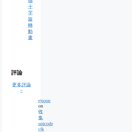
個
十
字
旋
轉
動
畫
評論
更多評論
>
ejsoon
on
收
集
unicode
cjk