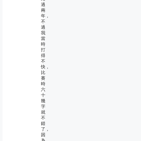
過
兩
年，
不
過
我
當
時
打
得
不
快，
比
賽
時
六
十
幾
字
就
不
錯
了，
因
為