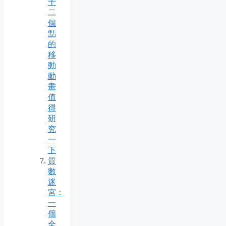
十
二
個
點
的
移
動
動
畫
值
得
研
究
一
下
質
數
迷
宮：
一
個
全