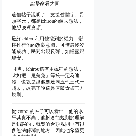
點擊察看大圖
這個帖子說明了，支援舊體字、骨
頭字元，都是ichirou的個人想法，
他想
改良
倉頡。
最終ichirou利用他攬到的權力，蠻
横推行他的改良意圖。可惜最終沒
能成功，民間出現反彈，如鍾靈跟
駿安。
同時，ichirou還有更瘋狂的想法，
比如把「鬼羗兔」等統一定為連
體。也就是說他要連同五代三代一
起改，
改完了說這是原版倉頡官方
規則
。
從ichirou的帖子可以看出，他的水
平其實不高，他對倉頡規則的理解
是錯誤的，就覺的倉頡規則中有很
多無法解釋的地方，因此他希望更