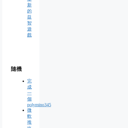
新
的
益
智
遊
戲
隨機
完
成
一
個
polymino345
微
軟
推