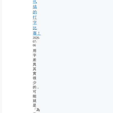
卂
搞
的
打
字
比
賽！
2026-
07-
06
用
字
差
異
其
實
很
少
的，
可
能
就
是
「為