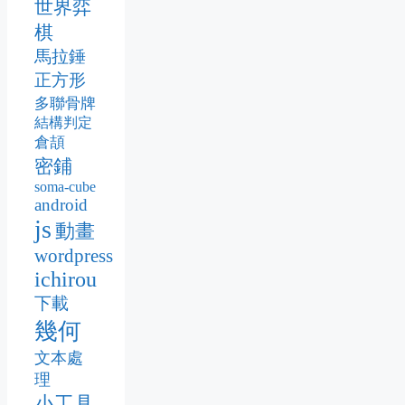
世界弈
棋
馬拉錘
正方形
多聯骨牌
結構判定
倉頡
密鋪
soma-cube
android
js
動畫
wordpress
ichirou
下載
幾何
文本處
理
小工具