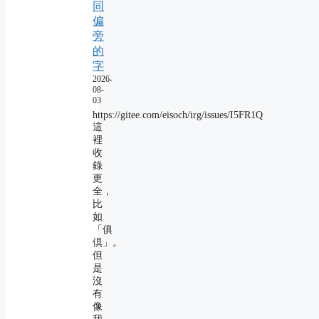
同
偏
旁
的
字
2026-
08-
03
https://gitee.com/eisoch/irg/issues/I5FR1Q
這
裡
收
錄
更
全，
比
如
「俱
倶」。
但
是
沒
有
像