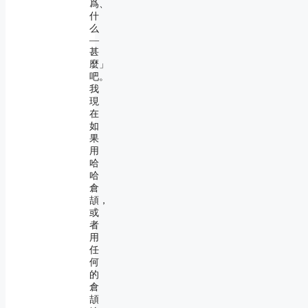
爲、
什
么
―
甚
麼」
吧。
我
現
在
如
果
用
哈
哈
倉
頡，
或
者
用
任
何
的
倉
頡