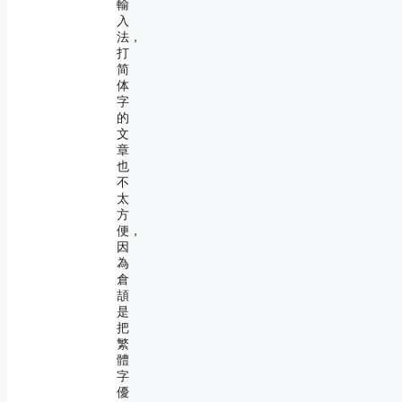
輸
入
法，
打
简
体
字
的
文
章
也
不
太
方
便，
因
為
倉
頡
是
把
繁
體
字
優