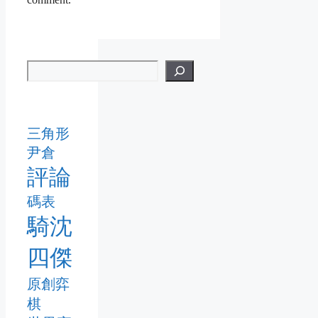
三角形
尹倉
評論
碼表
騎沈
四傑
原創弈
棋