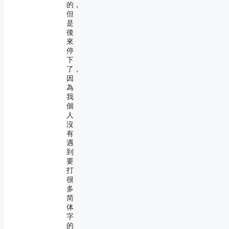
的，
但
是
後
來
停
下
了，
因
為
我
個
人
沒
有
遇
到
要
打
很
多
简
体
字
的