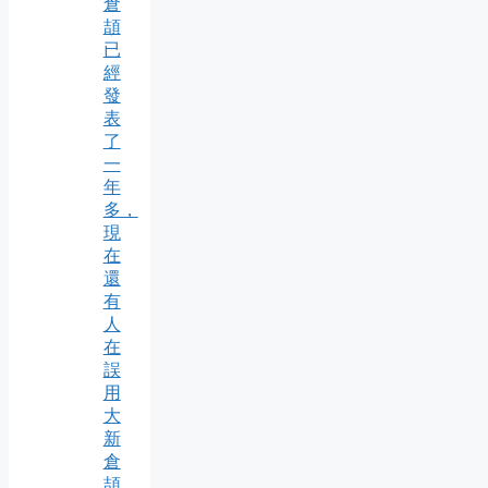
倉
頡
已
經
發
表
了
一
年
多，
現
在
還
有
人
在
誤
用
大
新
倉
頡