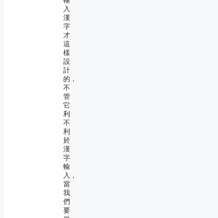
輸
入
漢
字
才
這
樣
設
計
的，
不
管
它
利
不
利
於
漢
字
輸
入，
當
我
們
要