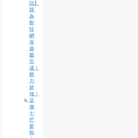
訊】
我
為
歌
狂
網
頁
遊
戲
完
成！
棋
力
超
強！
這
個
七
芒
星
和