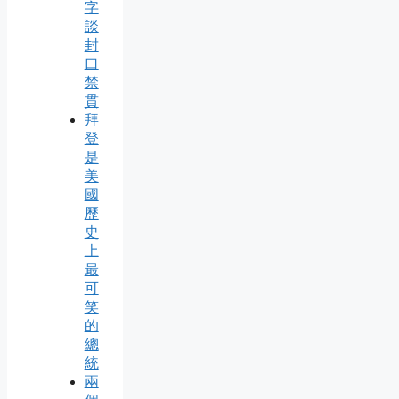
字
談
封
口
禁
貫
拜
登
是
美
國
歷
史
上
最
可
笑
的
總
統
兩