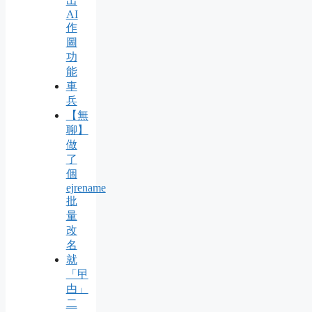
出
AI
作
圖
功
能
車
兵
【無
聊】
做
了
個
ejrename
批
量
改
名
就
「曱
甴」
二