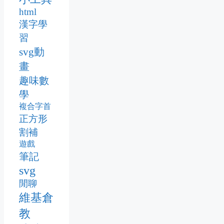
html
漢字學
習
svg動
畫
趣味數
學
複合字首
正方形
割補
遊戲
筆記
svg
閒聊
維基倉
教