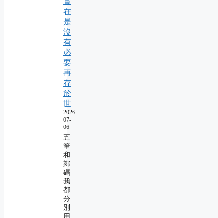
實
在
是
沒
有
必
要
再
存
於
世
2026-
07-
06
五
筆
和
鄭
碼
我
都
分
別
用