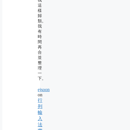
我
這
樣
歸
類。
我
有
時
間
再
合
並
整
理
一
下。
ejsoon
on
行
列
輸
入
法