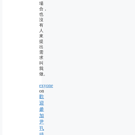
場
合，
也
沒
有
人
來
提
出
需
求
叫
我
做。
exyone
on
歡
迎
參
加
尹
卂
搞