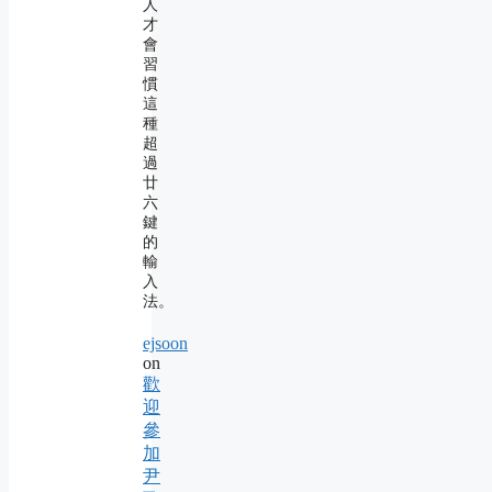
人
才
會
習
慣
這
種
超
過
廿
六
鍵
的
輸
入
法。
ejsoon
on
歡
迎
參
加
尹