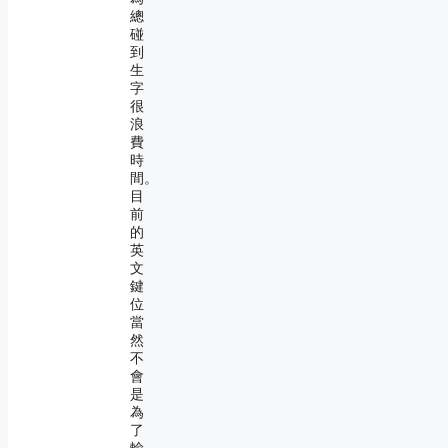
總
碰
到
生
字
很
浪
費
時
間。
目
前
的
英
文
鍵
位
當
然
不
會
是
為
了