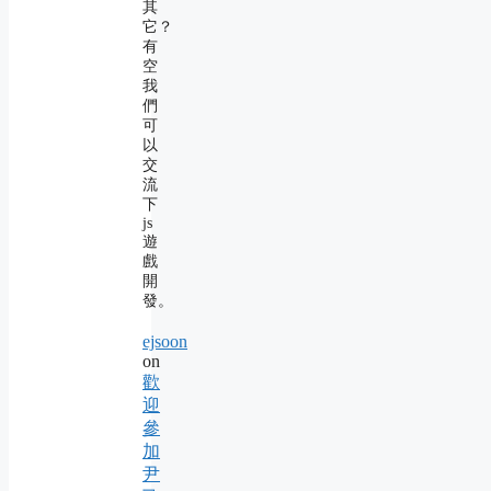
其
它？
有
空
我
們
可
以
交
流
下
js
遊
戲
開
發。
ejsoon
on
歡
迎
參
加
尹