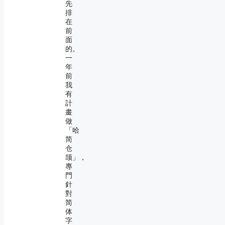
先
排
在
前
面
的。
一
年
前
我
有
計
畫
做
「哈
简
仓
颉」，
專
門
針
對
简
体
字