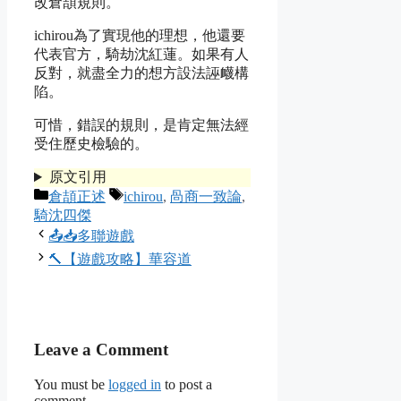
改倉頡規則。
ichirou為了實現他的理想，他還要
代表官方，騎劫沈紅蓮。如果有人
反對，就盡全力的想方設法誣衊構
陷。
可惜，錯誤的規則，是肯定無法經
受住歷史檢驗的。
原文引用
Categories
Tags
倉頡正述
ichirou
,
咼商一致論
,
騎沈四傑
📤📥多聯遊戲
🔨【遊戲攻略】華容道
Leave a Comment
You must be
logged in
to post a
comment.