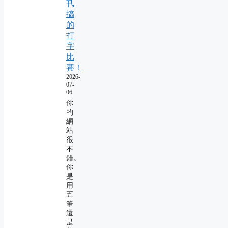
卂
搞
的
打
字
比
賽！
2026-
07-
06
你
的
網
站
很
不
錯。
你
是
用
五
筆
還
是