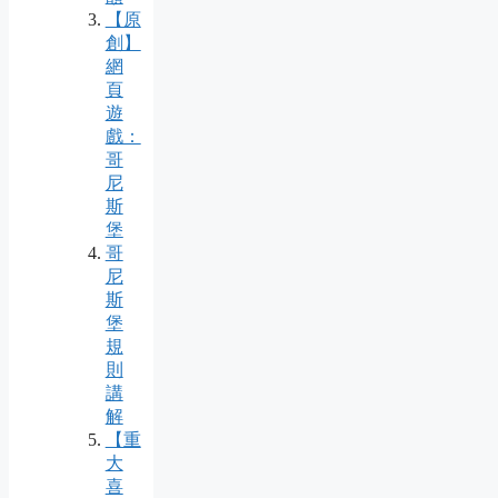
【原
創】
網
頁
遊
戲：
哥
尼
斯
堡
哥
尼
斯
堡
規
則
講
解
【重
大
喜