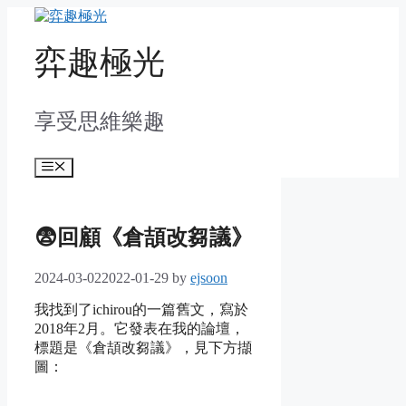
Skip
to
content
弈趣極光
享受思維樂趣
Menu
😨回顧《倉頡改芻議》
2024-03-02
2022-01-29
by
ejsoon
我找到了ichirou的一篇舊文，寫於
2018年2月。它發表在我的論壇，
標題是《倉頡改芻議》，見下方擷
圖：