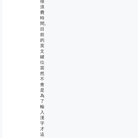
很
浪
費
時
間。
目
前
的
英
文
鍵
位
當
然
不
會
是
為
了
輸
入
漢
字
才
這