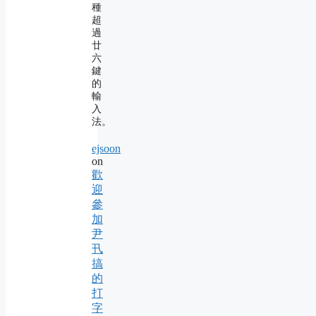
種
超
過
廿
六
鍵
的
輸
入
法。
ejsoon
on
歡
迎
參
加
尹
卂
搞
的
打
字