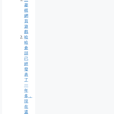
菱
棋
網
頁
遊
戲
哈
哈
倉
頡
已
經
發
表
了
一
年
多，
現
在
還