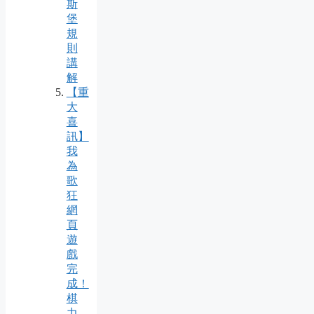
斯
堡
規
則
講
解
【重
大
喜
訊】
我
為
歌
狂
網
頁
遊
戲
完
成！
棋
力