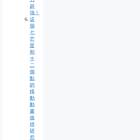
超
強！
這
個
七
芒
星
和
十
二
個
點
的
移
動
動
畫
值
得
研
究