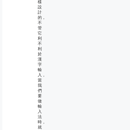
樣
設
計
的，
不
管
它
利
不
利
於
漢
字
輸
入，
當
我
們
要
做
輸
入
法
時，
就