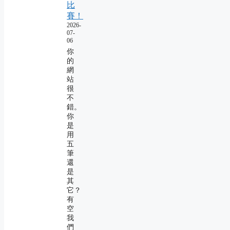
比
賽！
2026-
07-
06
你
的
網
站
很
不
錯。
你
是
用
五
筆
還
是
其
它？
有
空
我
們