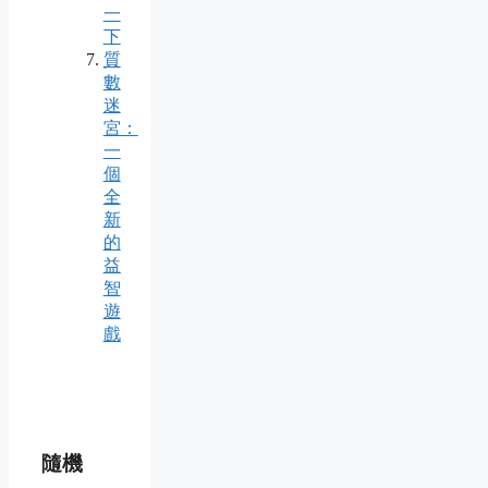
一
下
質
數
迷
宮：
一
個
全
新
的
益
智
遊
戲
隨機