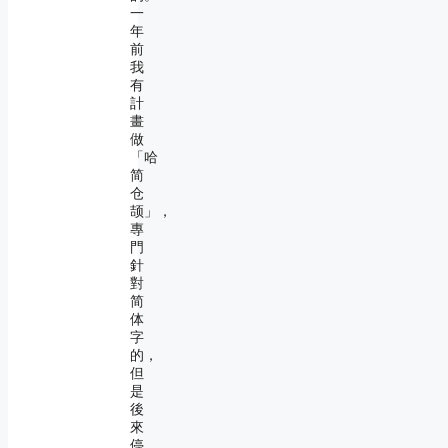
一
年
前
我
有
計
畫
做
「哈
简
仓
颉」，
專
門
針
對
简
体
字
的，
但
是
後
來
停