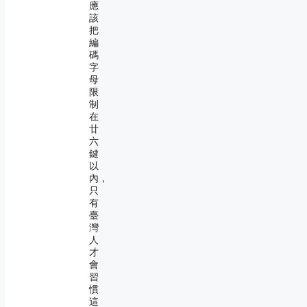
應
該
把
編
碼
字
母
限
制
在
廿
六
鍵
以
內，
只
有
臺
灣
人
才
會
習
慣
這