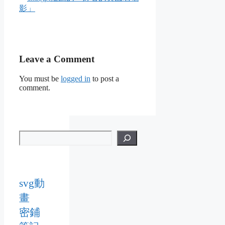
影」
Leave a Comment
You must be
logged in
to post a
comment.
svg動
畫
密鋪