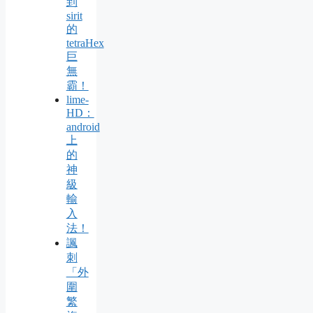
到
sirit
的
tetraHex
巨
無
霸！
lime-
HD：
android
上
的
神
級
輸
入
法！
諷
刺
「外
圍
繁