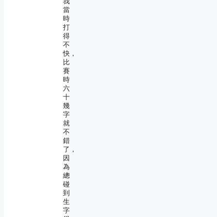
我
當
時
打
得
不
快，
比
賽
時
六
十
幾
字
就
不
錯
了，
因
為
總
碰
到
生
字