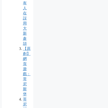
有
人
在
誤
用
大
新
倉
頡
【原
創】
網
頁
遊
戲：
哥
尼
斯
堡
哥
尼