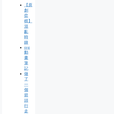
【原
創
弈
棋】
混
亂
時
鐘
svg
動
畫
筆
記
做
了
一
個
箭
頭
行
走