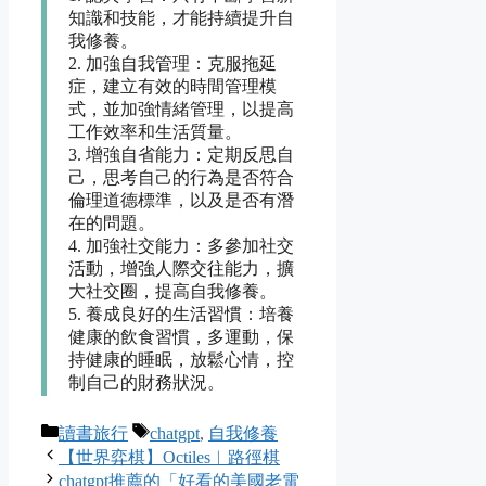
知識和技能，才能持續提升自
我修養。
2. 加強自我管理：克服拖延
症，建立有效的時間管理模
式，並加強情緒管理，以提高
工作效率和生活質量。
3. 增強自省能力：定期反思自
己，思考自己的行為是否符合
倫理道德標準，以及是否有潛
在的問題。
4. 加強社交能力：多參加社交
活動，增強人際交往能力，擴
大社交圈，提高自我修養。
5. 養成良好的生活習慣：培養
健康的飲食習慣，多運動，保
持健康的睡眠，放鬆心情，控
制自己的財務狀況。
Categories
Tags
讀書旅行
chatgpt
,
自我修養
【世界弈棋】Octiles︱路徑棋
chatgpt推薦的「好看的美國老電