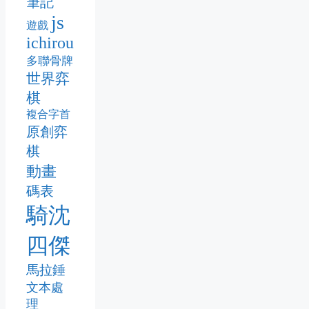
筆記
js
遊戲
ichirou
多聯骨牌
世界弈
棋
複合字首
原創弈
棋
動畫
碼表
騎沈
四傑
馬拉錘
文本處
理