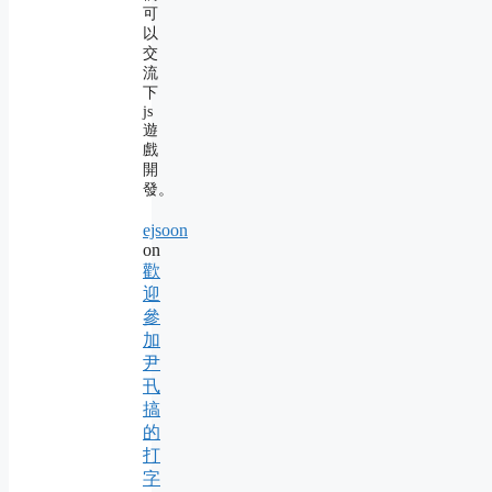
可
以
交
流
下
js
遊
戲
開
發。
ejsoon
on
歡
迎
參
加
尹
卂
搞
的
打
字