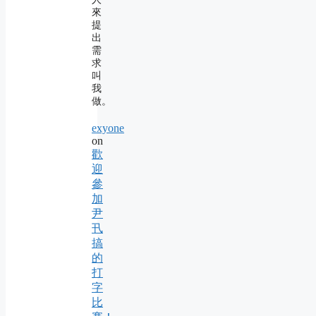
來
提
出
需
求
叫
我
做。
exyone
on
歡
迎
參
加
尹
卂
搞
的
打
字
比