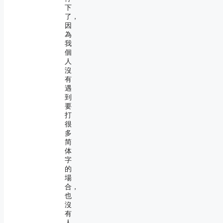
下
了，
因
為
我
個
人
沒
有
遇
到
要
打
很
多
简
体
字
的
場
合，
也
沒
有
人