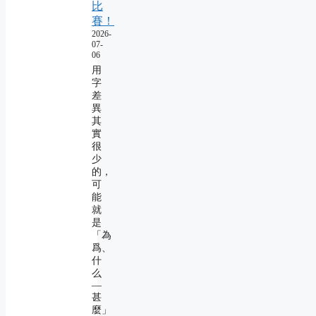
比
賽！
2026-
07-
06
用
字
差
異
其
實
很
少
的，
可
能
就
是
「為
爲、
什
么
―
甚
麼」