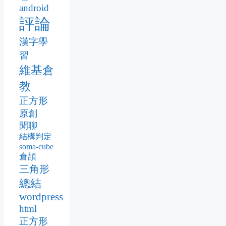
android
評論
漢字學
習
維基倉
教
正方形
原創
閒聊
結構判定
soma-cube
倉頡
三角形
總結
wordpress
html
正方形