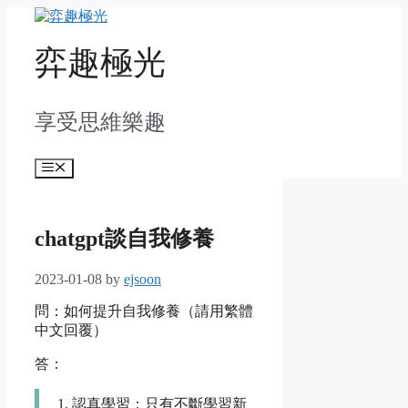
Skip
to
content
弈趣極光
享受思維樂趣
Menu
chatgpt談自我修養
2023-01-08
by
ejsoon
問：如何提升自我修養（請用繁體
中文回覆）
答：
1. 認真學習：只有不斷學習新