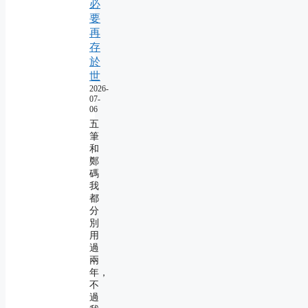
必
要
再
存
於
世
2026-
07-
06
五
筆
和
鄭
碼
我
都
分
別
用
過
兩
年，
不
過