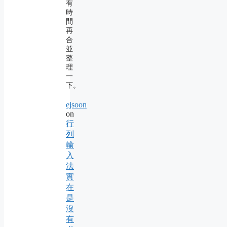
有
時
間
再
合
並
整
理
一
下。
ejsoon
on
行
列
輸
入
法
實
在
是
沒
有