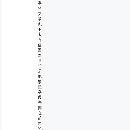
字
的
文
章
也
不
太
方
便，
因
為
倉
頡
是
把
繁
體
字
優
先
排
在
前
面
的。