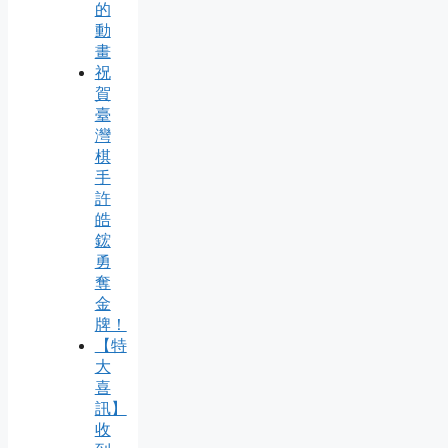
的
動
畫
祝
賀
臺
灣
棋
手
許
皓
鋐
勇
奪
金
牌！
【特
大
喜
訊】
收