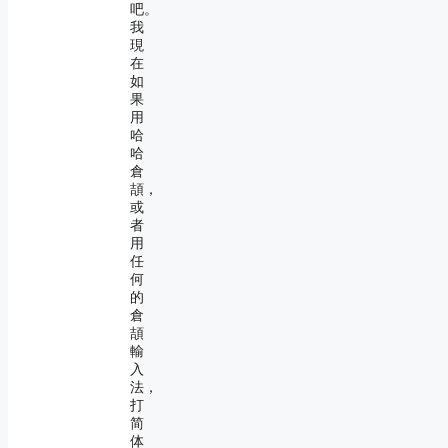
吧。
我
現
在
如
果
用
哈
哈
倉
頡，
或
者
用
任
何
的
倉
頡
輸
入
法，
打
简
体