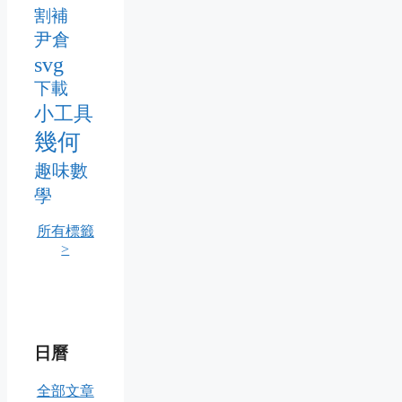
割補
尹倉
svg
下載
小工具
幾何
趣味數
學
所有標籤
>
日曆
全部文章