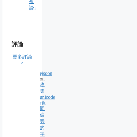
複
論」
評論
更多評論
>
ejsoon
on
收
集
unicode
cjk
同
偏
旁
的
字