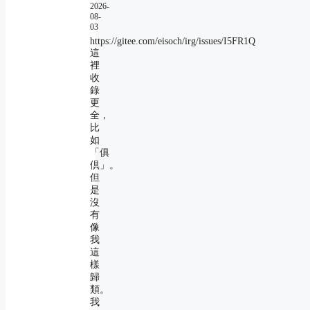
2026-
08-
03
https://gitee.com/eisoch/irg/issues/I5FR1Q
這
裡
收
錄
更
全，
比
如
「俱
倶」。
但
是
沒
有
像
我
這
樣
歸
類。
我