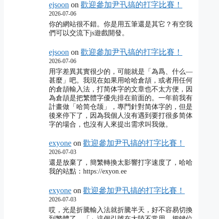
ejsoon
on
歡迎參加尹卂搞的打字比賽！
2026-07-06
你的網站很不錯。你是用五筆還是其它？有空我
們可以交流下js遊戲開發。
ejsoon
on
歡迎參加尹卂搞的打字比賽！
2026-07-06
用字差異其實很少的，可能就是「為爲、什么―
甚麼」吧。我現在如果用哈哈倉頡，或者用任何
的倉頡輸入法，打简体字的文章也不太方便，因
為倉頡是把繁體字優先排在前面的。一年前我有
計畫做「哈简仓颉」，專門針對简体字的，但是
後來停下了，因為我個人沒有遇到要打很多简体
字的場合，也沒有人來提出需求叫我做。
exyone
on
歡迎參加尹卂搞的打字比賽！
2026-07-03
還是放棄了，簡繁轉換太影響打字速度了，哈哈
我的站點：https://exyon.ee
exyone
on
歡迎參加尹卂搞的打字比賽！
2026-07-03
哎，光是折騰輸入法就折騰半天，好不容易切換
到繁體了，「」這個引號在大陸不常用，把鍵位