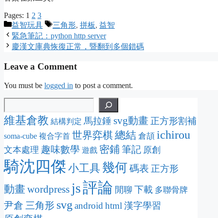
Pages:
1
2
3
Categories
Tags
益智玩具
三角形
,
拼板
,
益智
緊急筆記：python http server
慶漢文庫典恢復正常，暨翻到多個錯碼
Leave a Comment
You must be
logged in
to post a comment.
維基倉教
svg動畫
馬拉錘
正方形割補
結構判定
ichirou
總結
世界弈棋
倉頡
soma-cube
複合字首
密鋪
趣味數學
筆記
文本處理
原創
遊戲
騎沈四傑
幾何
小工具
碼表
正方形
評論
js
動畫
wordpress
下載
閒聊
多聯骨牌
svg
尹倉
三角形
android
html
漢字學習