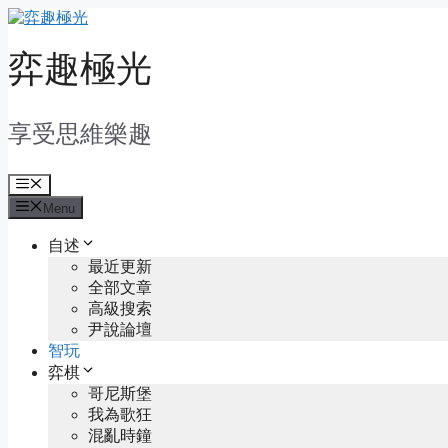
Skip
to
content
弈趣極光
享受思維樂趣
Menu
Menu
自述
最近更新
全部文章
高級搜索
尹說論壇
智玩
弈棋
哥尼斯堡
我為歌狂
混亂時鐘