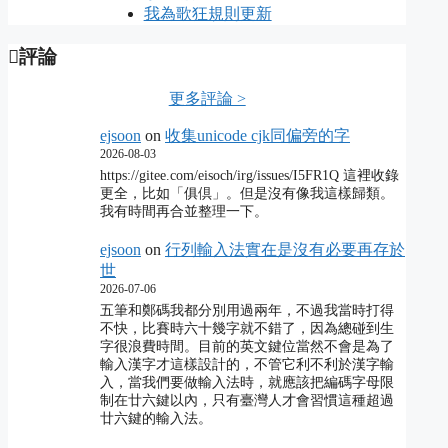
我為歌狂規則更新
評論
更多評論 >
ejsoon
on
收集unicode cjk同偏旁的字
2026-08-03
https://gitee.com/eisoch/irg/issues/I5FR1Q 這裡收錄
更全，比如「俱倶」。但是沒有像我這樣歸類。
我有時間再合並整理一下。
ejsoon
on
行列輸入法實在是沒有必要再存於
世
2026-07-06
五筆和鄭碼我都分別用過兩年，不過我當時打得
不快，比賽時六十幾字就不錯了，因為總碰到生
字很浪費時間。目前的英文鍵位當然不會是為了
輸入漢字才這樣設計的，不管它利不利於漢字輸
入，當我們要做輸入法時，就應該把編碼字母限
制在廿六鍵以內，只有臺灣人才會習慣這種超過
廿六鍵的輸入法。