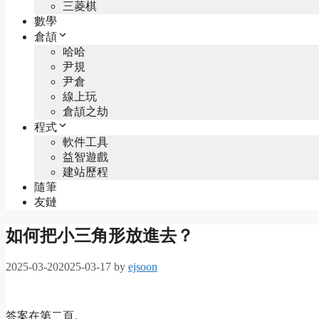
三菱棋
數學
倉頡
哈哈
尹規
尹倉
線上玩
倉頡之劫
程式
軟件工具
益智遊戲
建站歷程
隨筆
友鏈
如何把小三角形放進去？
2025-03-20
2025-03-17
by
ejsoon
答案
在第二頁。