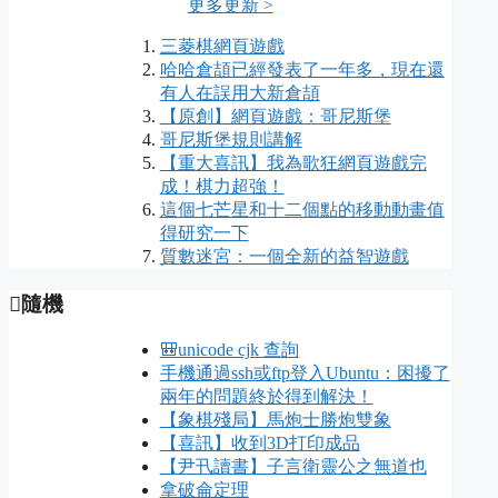
更多更新 >
三菱棋網頁遊戲
哈哈倉頡已經發表了一年多，現在還
有人在誤用大新倉頡
【原創】網頁遊戲：哥尼斯堡
哥尼斯堡規則講解
【重大喜訊】我為歌狂網頁遊戲完
成！棋力超強！
這個七芒星和十二個點的移動動畫值
得研究一下
質數迷宮：一個全新的益智遊戲
隨機
🎒unicode cjk 查詢
手機通過ssh或ftp登入Ubuntu：困擾了
兩年的問題終於得到解決！
【象棋殘局】馬炮士勝炮雙象
【喜訊】收到3D打印成品
【尹卂讀書】子言衛靈公之無道也
拿破侖定理