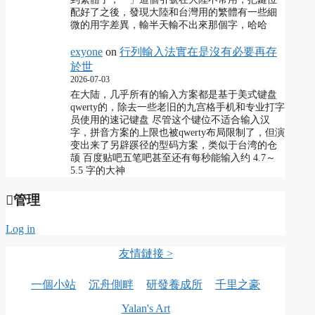
配好了之後，發現大陸和台灣用的繁體有一些細
微的用字差異，輸半天輸不出來那個字，哈哈
exyone
on
行列輸入法實在是沒有必要再存
於世
2026-07-03
在大陆，几乎所有的输入方案都是基于美式键盘
qwerty的，除去一些老旧的九宫格手机和专业打字
员使用的速记键盘 尽管这个键位不适合输入汉
字，拼音方案的上限也被qwerty布局限制了，但演
变出来了另辟蹊径的型码方案，类似于台湾的仓
颉 百度贴吧五笔吧甚至还有每秒能输入约 4.7～
5.5 字的大神
管理
Log in
友情鏈接 >
一個小站
沉舟側畔
研發養成所
千里之豪
Yalan's Art