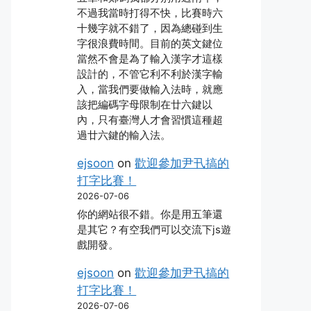
不過我當時打得不快，比賽時六
十幾字就不錯了，因為總碰到生
字很浪費時間。目前的英文鍵位
當然不會是為了輸入漢字才這樣
設計的，不管它利不利於漢字輸
入，當我們要做輸入法時，就應
該把編碼字母限制在廿六鍵以
內，只有臺灣人才會習慣這種超
過廿六鍵的輸入法。
ejsoon
on
歡迎參加尹卂搞的
打字比賽！
2026-07-06
你的網站很不錯。你是用五筆還
是其它？有空我們可以交流下js遊
戲開發。
ejsoon
on
歡迎參加尹卂搞的
打字比賽！
2026-07-06