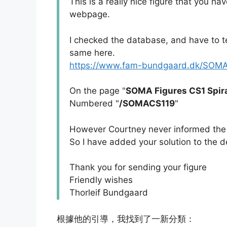
This is a really nice figure that you h
webpage.
I checked the database, and have to t
same here.
https://www.fam-bundgaard.dk/SOM
On the page "
SOMA Figures CS1 Spir
Numbered "
/SOMACS119
"
However Courtney never informed the 
So I have added your solution to the de
Thank you for sending your figure
Friendly wishes
Thorleif Bundgaard
根據他的引導，我找到了一新分類：