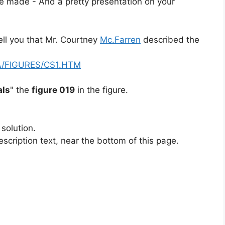
ave made - And a pretty presentation on your
ell you that Mr. Courtney
Mc.Farren
described the
A/FIGURES/CS1.HTM
als
" the
figure 019
in the figure.
solution.
scription text, near the bottom of this page.