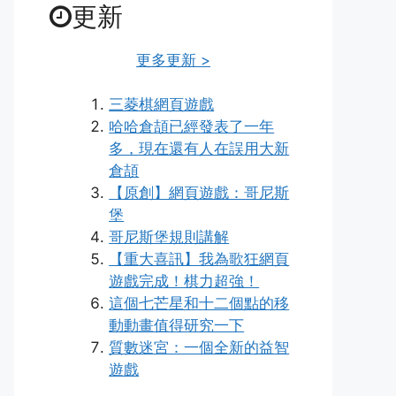
更新
更多更新 >
三菱棋網頁遊戲
哈哈倉頡已經發表了一年
多，現在還有人在誤用大新
倉頡
【原創】網頁遊戲：哥尼斯
堡
哥尼斯堡規則講解
【重大喜訊】我為歌狂網頁
遊戲完成！棋力超強！
這個七芒星和十二個點的移
動動畫值得研究一下
質數迷宮：一個全新的益智
遊戲