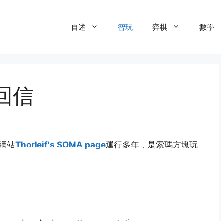
自述
智玩
弈棋
數學
的回信
的網站
Thorleif's SOMA page
運行多年，是索瑪方塊玩