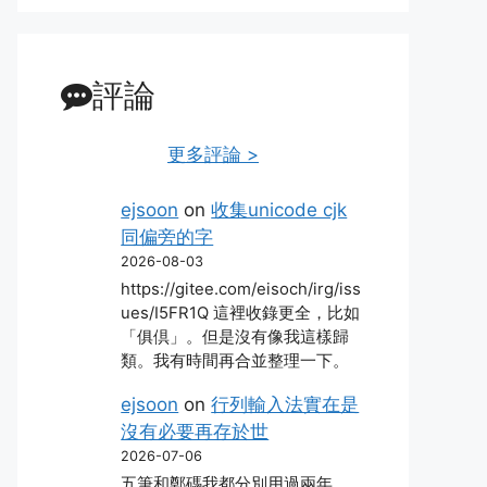
評論
更多評論 >
ejsoon
on
收集unicode cjk
同偏旁的字
2026-08-03
https://gitee.com/eisoch/irg/iss
ues/I5FR1Q 這裡收錄更全，比如
「俱倶」。但是沒有像我這樣歸
類。我有時間再合並整理一下。
ejsoon
on
行列輸入法實在是
沒有必要再存於世
2026-07-06
五筆和鄭碼我都分別用過兩年，