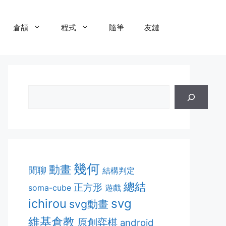
倉頡
程式
隨筆
友鏈
幾何
動畫
閒聊
結構判定
總結
正方形
soma-cube
遊戲
ichirou
svg
svg動畫
維基倉教
原創弈棋
android