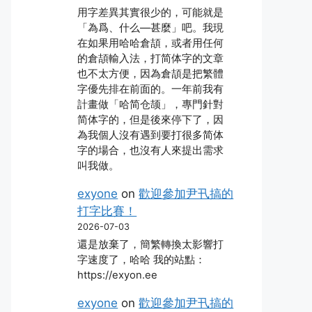
用字差異其實很少的，可能就是
「為爲、什么―甚麼」吧。我現
在如果用哈哈倉頡，或者用任何
的倉頡輸入法，打简体字的文章
也不太方便，因為倉頡是把繁體
字優先排在前面的。一年前我有
計畫做「哈简仓颉」，專門針對
简体字的，但是後來停下了，因
為我個人沒有遇到要打很多简体
字的場合，也沒有人來提出需求
叫我做。
exyone
on
歡迎參加尹卂搞的
打字比賽！
2026-07-03
還是放棄了，簡繁轉換太影響打
字速度了，哈哈 我的站點：
https://exyon.ee
exyone
on
歡迎參加尹卂搞的