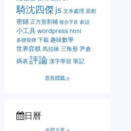
騎沈四傑
js
文本處理
原創
密鋪
正方形割補
複合字首
倉頡
小工具
wordpress
html
趣味數學
下載
多聯骨牌
世界弈棋
三角形
尹倉
馬拉錘
評論
筆記
碼表
漢字學習
所有標籤 >
日曆
全部文章 >