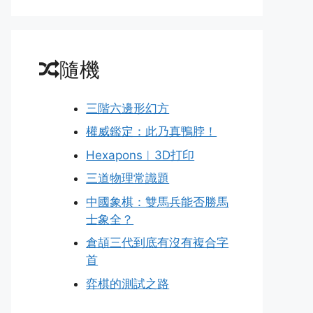
隨機
三階六邊形幻方
權威鑑定：此乃真鴨脖！
Hexapons︱3D打印
三道物理常識題
中國象棋：雙馬兵能否勝馬
士象全？
倉頡三代到底有沒有複合字
首
弈棋的測試之路