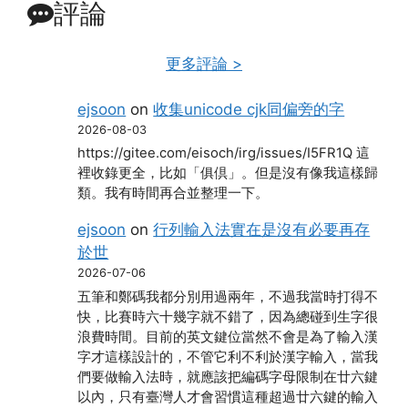
評論
更多評論 >
ejsoon
on
收集unicode cjk同偏旁的字
2026-08-03
https://gitee.com/eisoch/irg/issues/I5FR1Q 這
裡收錄更全，比如「俱倶」。但是沒有像我這樣歸
類。我有時間再合並整理一下。
ejsoon
on
行列輸入法實在是沒有必要再存
於世
2026-07-06
五筆和鄭碼我都分別用過兩年，不過我當時打得不
快，比賽時六十幾字就不錯了，因為總碰到生字很
浪費時間。目前的英文鍵位當然不會是為了輸入漢
字才這樣設計的，不管它利不利於漢字輸入，當我
們要做輸入法時，就應該把編碼字母限制在廿六鍵
以內，只有臺灣人才會習慣這種超過廿六鍵的輸入