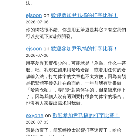
法。
ejsoon
on
歡迎參加尹卂搞的打字比賽！
2026-07-06
你的網站很不錯。你是用五筆還是其它？有空我們
可以交流下js遊戲開發。
ejsoon
on
歡迎參加尹卂搞的打字比賽！
2026-07-06
用字差異其實很少的，可能就是「為爲、什么―甚
麼」吧。我現在如果用哈哈倉頡，或者用任何的倉
頡輸入法，打简体字的文章也不太方便，因為倉頡
是把繁體字優先排在前面的。一年前我有計畫做
「哈简仓颉」，專門針對简体字的，但是後來停下
了，因為我個人沒有遇到要打很多简体字的場合，
也沒有人來提出需求叫我做。
exyone
on
歡迎參加尹卂搞的打字比賽！
2026-07-03
還是放棄了，簡繁轉換太影響打字速度了，哈哈