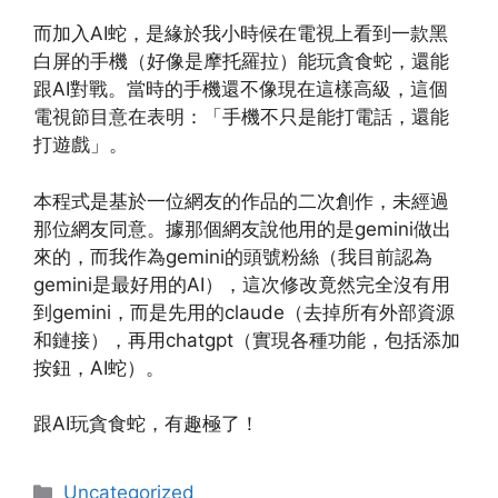
而加入AI蛇，是緣於我小時候在電視上看到一款黑
白屏的手機（好像是
摩托羅拉）能玩貪食蛇，還能
跟AI對戰。當時的手機還不像現在這樣高級，這個
電視節目意在表明：「手機不只是能打電話，還能
打遊戲」。
本程式是基於一位網友的作品的二次創作，未經過
那位網友同意。據那個網友說他用的是gemini做出
來的，而我作為gemini的頭號粉絲（我目前認為
gemini是最好用的AI），這次修改竟然完全沒有用
到gemini，而是先用的claude（去掉所有外部資源
和鏈接），再用chatgpt（實現各種功能，包括添加
按鈕，AI蛇）。
跟AI玩貪食蛇，有趣極了！
Categories
Uncategorized