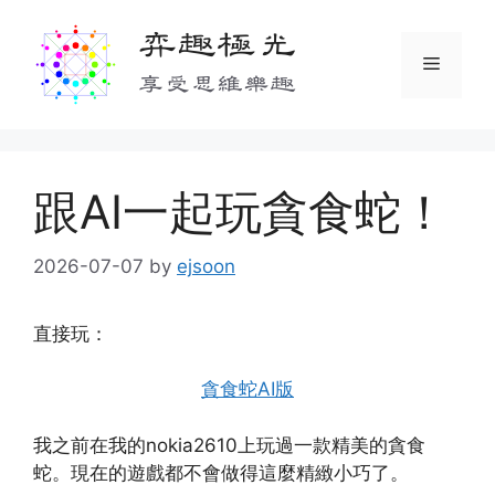
Skip
弈趣極光
to
Menu
content
享受思維樂趣
跟AI一起玩貪食蛇！
2026-07-07
by
ejsoon
直接玩：
貪食蛇AI版
我之前在我的nokia2610上玩過一款精美的貪食
蛇。現在的遊戲都不會做得這麼精緻小巧了。