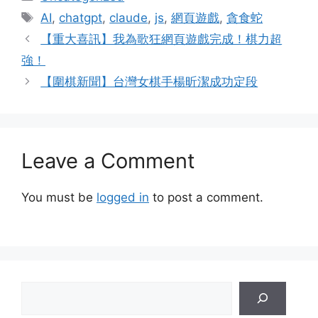
Tags
AI
,
chatgpt
,
claude
,
js
,
網頁遊戲
,
貪食蛇
【重大喜訊】我為歌狂網頁遊戲完成！棋力超
強！
【圍棋新聞】台灣女棋手楊昕潔成功定段
Leave a Comment
You must be
logged in
to post a comment.