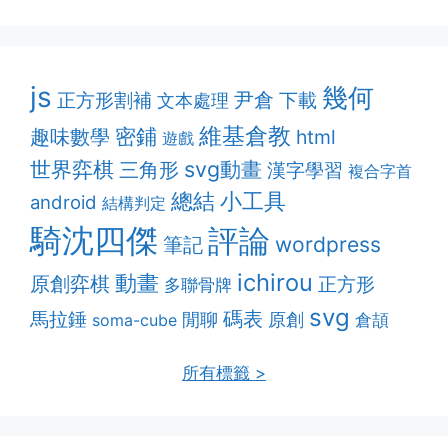
js
幾何
正方形割補
尹倉
下載
文本處理
維基倉教
密鋪
趣味數學
html
遊戲
svg動畫
世界弈棋
三角形
漢字學習
複合字首
總結
小工具
android
結構判定
騎沈四傑
評論
筆記
wordpress
ichirou
動畫
原創弈棋
正方形
多聯骨牌
svg
碼表
馬拉錘
閒聊
原創
soma-cube
倉頡
所有標籤 >