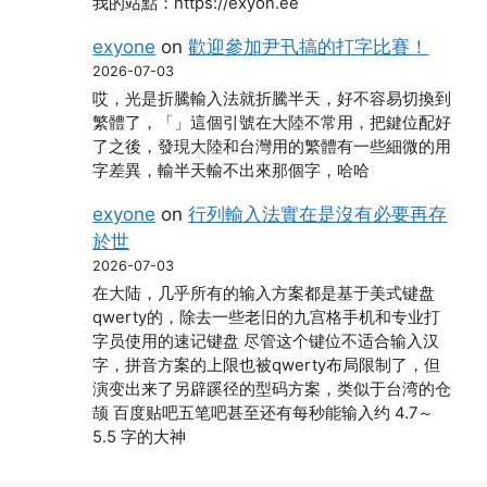
我的站點：https://exyon.ee
exyone
on
歡迎參加尹卂搞的打字比賽！
2026-07-03
哎，光是折騰輸入法就折騰半天，好不容易切換到
繁體了，「」這個引號在大陸不常用，把鍵位配好
了之後，發現大陸和台灣用的繁體有一些細微的用
字差異，輸半天輸不出來那個字，哈哈
exyone
on
行列輸入法實在是沒有必要再存
於世
2026-07-03
在大陆，几乎所有的输入方案都是基于美式键盘
qwerty的，除去一些老旧的九宫格手机和专业打
字员使用的速记键盘 尽管这个键位不适合输入汉
字，拼音方案的上限也被qwerty布局限制了，但
演变出来了另辟蹊径的型码方案，类似于台湾的仓
颉 百度贴吧五笔吧甚至还有每秒能输入约 4.7～
5.5 字的大神