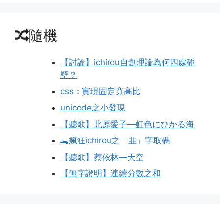
隨機
【討論】ichirou自創理論為何四處碰
壁？
css：實現固定寬高比
unicode之小發現
【聽歌】北原愛子—虹色にひかる海
🐊瘋狂ichirou之「韭」字取碼
【聽歌】蔡依林—天空
【無字證明】連續分數之和