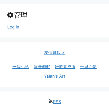
管理
Log in
友情鏈接 >
一個小站
沉舟側畔
研發養成所
千里之豪
Yalan's Art
RSS