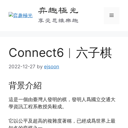
Skip
弈趣極光
to
Menu
content
享受思維樂趣
Connect6︱六子棋
2022-12-27
by
ejsoon
背景介紹
這是一個由臺灣人發明的棋，發明人爲國立交通大
學資訊工程系教授吳毅成。
它以公平及超高的複雜度著稱，已經成爲世界上最