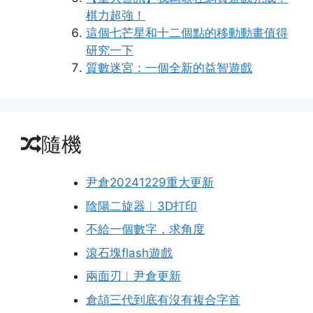
棋力超強！
這個七芒星和十二個點的移動動畫值得
研究一下
質數迷宮：一個全新的益智遊戲
隨機
尹倉20241229重大更新
陰陽二旋器︱3D打印
不給一個數字，求角度
滾石塊flash遊戲
兩面刃︱尹倉更新
倉頡三代到底有沒有複合字首