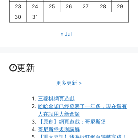
23
24
25
26
27
28
29
30
31
« Jul
更新
更多更新 >
三菱棋網頁遊戲
哈哈倉頡已經發表了一年多，現在還有
人在誤用大新倉頡
【原創】網頁遊戲：哥尼斯堡
哥尼斯堡規則講解
【重大喜訊】我為歌狂網頁遊戲完成！