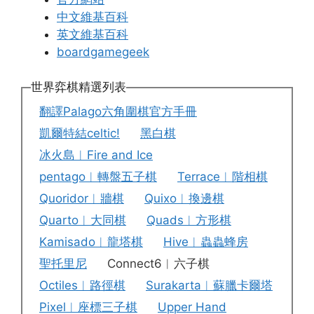
中文維基百科
英文維基百科
boardgamegeek
世界弈棋精選列表
翻譯Palago六角圍棋官方手冊
凱爾特結celtic!
黑白棋
冰火島︱Fire and Ice
pentago︱轉盤五子棋
Terrace︱階相棋
Quoridor︱牆棋
Quixo︱換邊棋
Quarto︱大同棋
Quads︱方形棋
Kamisado︱龍塔棋
Hive︱蟲蟲蜂房
聖托里尼
Connect6︱六子棋
Octiles︱路徑棋
Surakarta︱蘇臘卡爾塔
Pixel︱座標三子棋
Upper Hand