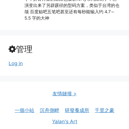
演变出来了另辟蹊径的型码方案，类似于台湾的仓
颉 百度贴吧五笔吧甚至还有每秒能输入约 4.7～
5.5 字的大神
管理
Log in
友情鏈接 >
一個小站
沉舟側畔
研發養成所
千里之豪
Yalan's Art