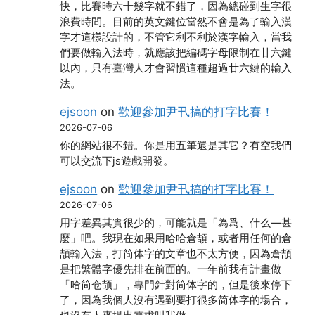
快，比賽時六十幾字就不錯了，因為總碰到生字很
浪費時間。目前的英文鍵位當然不會是為了輸入漢
字才這樣設計的，不管它利不利於漢字輸入，當我
們要做輸入法時，就應該把編碼字母限制在廿六鍵
以內，只有臺灣人才會習慣這種超過廿六鍵的輸入
法。
ejsoon
on
歡迎參加尹卂搞的打字比賽！
2026-07-06
你的網站很不錯。你是用五筆還是其它？有空我們
可以交流下js遊戲開發。
ejsoon
on
歡迎參加尹卂搞的打字比賽！
2026-07-06
用字差異其實很少的，可能就是「為爲、什么―甚
麼」吧。我現在如果用哈哈倉頡，或者用任何的倉
頡輸入法，打简体字的文章也不太方便，因為倉頡
是把繁體字優先排在前面的。一年前我有計畫做
「哈简仓颉」，專門針對简体字的，但是後來停下
了，因為我個人沒有遇到要打很多简体字的場合，