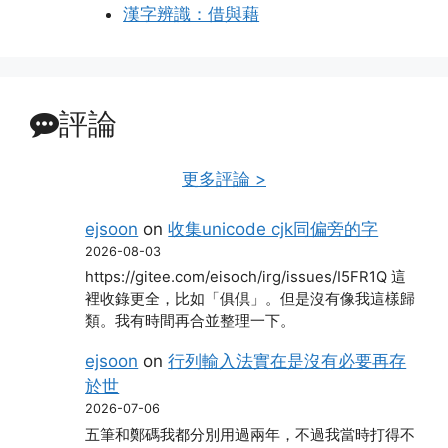
漢字辨識：借與藉
評論
更多評論 >
ejsoon
on
收集unicode cjk同偏旁的字
2026-08-03
https://gitee.com/eisoch/irg/issues/I5FR1Q 這
裡收錄更全，比如「俱倶」。但是沒有像我這樣歸
類。我有時間再合並整理一下。
ejsoon
on
行列輸入法實在是沒有必要再存
於世
2026-07-06
五筆和鄭碼我都分別用過兩年，不過我當時打得不