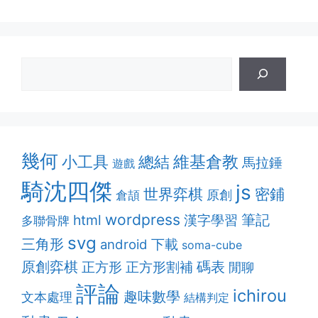
幾何
維基倉教
小工具
總結
馬拉錘
遊戲
騎沈四傑
js
密鋪
世界弈棋
原創
倉頡
wordpress
筆記
html
漢字學習
多聯骨牌
svg
三角形
android
下載
soma-cube
原創弈棋
正方形割補
碼表
正方形
閒聊
評論
ichirou
趣味數學
文本處理
結構判定