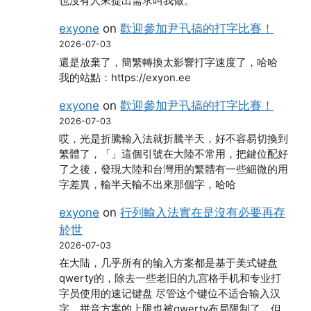
也沒有人來提出需求叫我做。
exyone
on
歡迎參加尹卂搞的打字比賽！
2026-07-03
還是放棄了，簡繁轉換太影響打字速度了，哈哈
我的站點：https://exyon.ee
exyone
on
歡迎參加尹卂搞的打字比賽！
2026-07-03
哎，光是折騰輸入法就折騰半天，好不容易切換到
繁體了，「」這個引號在大陸不常用，把鍵位配好
了之後，發現大陸和台灣用的繁體有一些細微的用
字差異，輸半天輸不出來那個字，哈哈
exyone
on
行列輸入法實在是沒有必要再存
於世
2026-07-03
在大陆，几乎所有的输入方案都是基于美式键盘
qwerty的，除去一些老旧的九宫格手机和专业打
字员使用的速记键盘 尽管这个键位不适合输入汉
字，拼音方案的上限也被qwerty布局限制了，但