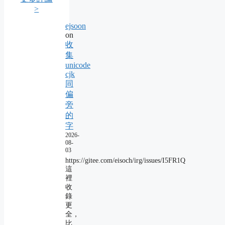
>
ejsoon
on
收
集
unicode
cjk
同
偏
旁
的
字
2026-
08-
03
https://gitee.com/eisoch/irg/issues/I5FR1Q
這
裡
收
錄
更
全，
比