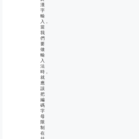
漢
字
輸
入，
當
我
們
要
做
輸
入
法
時，
就
應
該
把
編
碼
字
母
限
制
在
廿