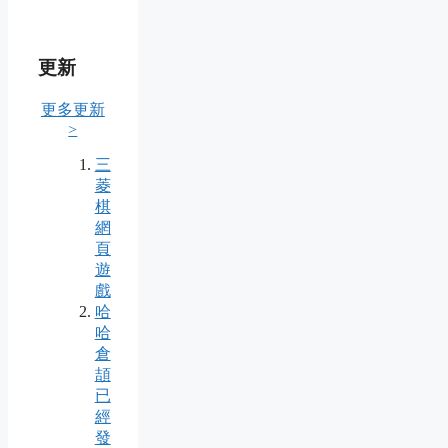
更新
更多更新
>
三
菱
棋
網
頁
遊
戲
哈
哈
倉
頡
已
經
發