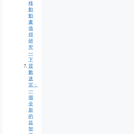
移
動
動
畫
值
得
研
究
一
下
質
數
迷
宮：
一
個
全
新
的
益
智