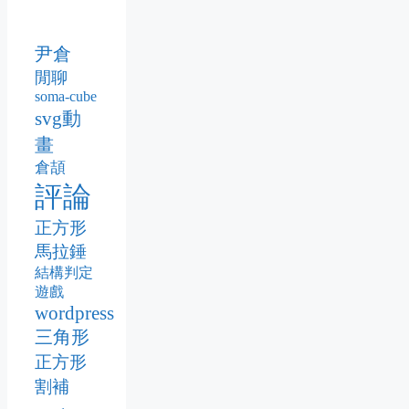
尹倉
閒聊
soma-cube
svg動
畫
倉頡
評論
正方形
馬拉錘
結構判定
遊戲
wordpress
三角形
正方形
割補