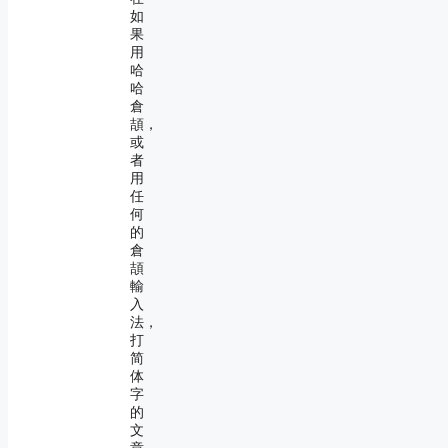
如
果
用
哈
哈
倉
頡，
或
者
用
任
何
的
倉
頡
輸
入
法，
打
简
体
字
的
文