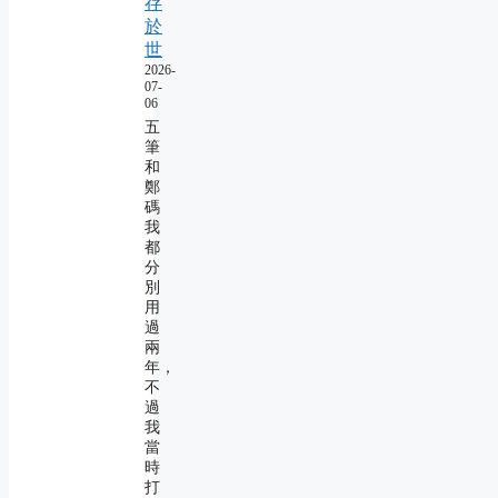
存
於
世
2026-
07-
06
五
筆
和
鄭
碼
我
都
分
別
用
過
兩
年，
不
過
我
當
時
打