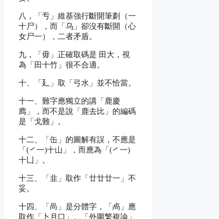
八，「亐」維基強行斷開筆劃（一
十尸），而「乌」卻沒有斷開（心
女尸一），二者矛盾。
九，「毋」正確取碼是 田大，視
為「田十竹」很不合適。
十、「廴」取「弓水」並不恰當。
十一、難字應獨立的講「鹿慶
廌」，而不是說「鹿去比」的編碼
是「戈難」。
十二、「缶」的圖解有誤，不應是
「(㇒一)十山」，而應為「(㇒一)
十凵」。
十三、「韭」取作「廿廿廿一」不
妥。
十四、「咼」是分體字，「卨」應
取作「卜月口」。「外圍繁複論」