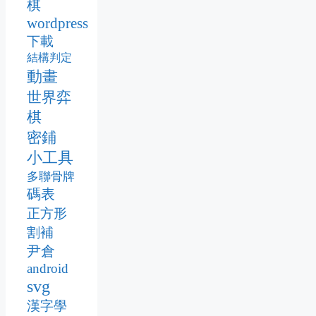
棋
wordpress
下載
結構判定
動畫
世界弈
棋
密鋪
小工具
多聯骨牌
碼表
正方形
割補
尹倉
android
svg
漢字學