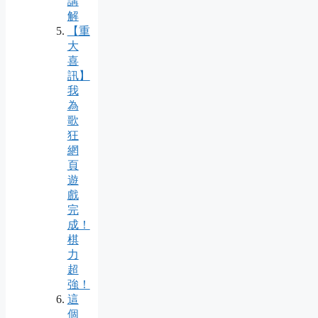
講
解
【重
大
喜
訊】
我
為
歌
狂
網
頁
遊
戲
完
成！
棋
力
超
強！
這
個