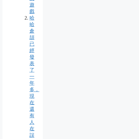
遊
戲
哈
哈
倉
頡
已
經
發
表
了
一
年
多，
現
在
還
有
人
在
誤