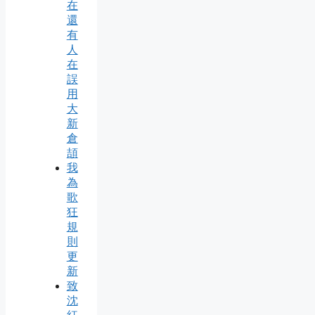
在
還
有
人
在
誤
用
大
新
倉
頡
我
為
歌
狂
規
則
更
新
致
沈