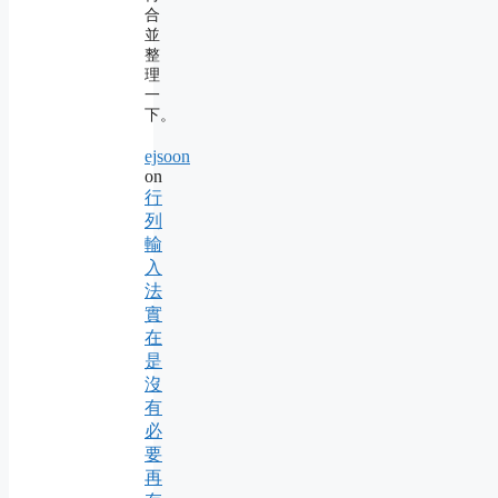
合
並
整
理
一
下。
ejsoon
on
行
列
輸
入
法
實
在
是
沒
有
必
要
再