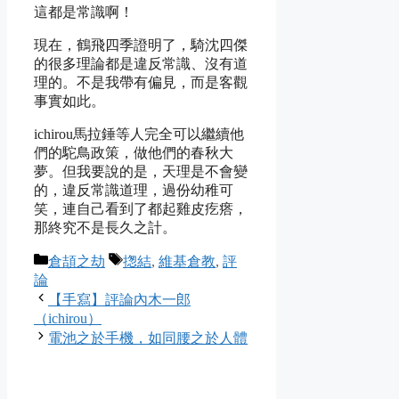
這都是常識啊！
現在，鶴飛四季證明了，騎沈四傑
的很多理論都是違反常識、沒有道
理的。不是我帶有偏見，而是客觀
事實如此。
ichirou馬拉錘等人完全可以繼續他
們的駝鳥政策，做他們的春秋大
夢。但我要說的是，天理是不會變
的，違反常識道理，過份幼稚可
笑，連自己看到了都起雞皮疙瘩，
那終究不是長久之計。
Categories
Tags
倉頡之劫
揔結
,
維基倉教
,
評
論
【手寫】評論內木一郎
（ichirou）
電池之於手機，如同腰之於人體