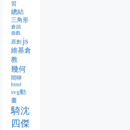
習
總結
三角形
倉頡
遊戲
js
原創
維基倉
教
幾何
閒聊
html
svg動
畫
騎沈
四傑