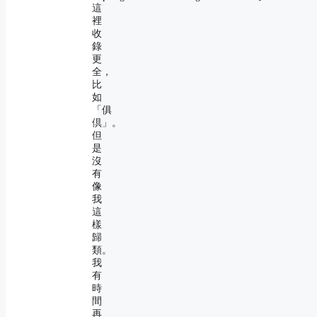
這
裡
收
錄
更
全，
比
如
「俱
倶」。
但
是
沒
有
像
我
這
樣
歸
類。
我
有
時
間
再