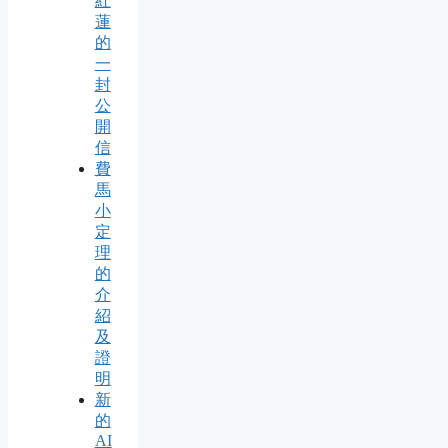
紅
蓮
的
一
封
公
開
信
費
馬
小
定
理
的
介
紹
及
證
明
新
的
AI