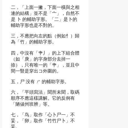
二，「上面一撇，下面一橫與之相
連的結構」並不是「亠」，自然不
是 卜 的輔助字形。「二」是卜的
輔助字形也是不對的。
三，不應把向左的點（例如忄）歸
為「竹」的輔助字形。
四，中沒有「肀丿」的上下組合體
（如「庚」的字身部分去掉一
捺），只有唯一的「肀」，並且中
間一豎是穿出コ外圍的。
五，尸 没有 ㄕ 的輔助字形。
六，「平頭寫法」聞所未聞，取碼
順序不應這樣講解。它的反例有
「陋値州班辨」等。
七，「鸟」取作「心卜尸一」不
妥，「卵」取作「竹竹尸卜」不
妥。