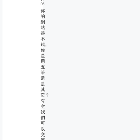
06
你
的
網
站
很
不
錯。
你
是
用
五
筆
還
是
其
它？
有
空
我
們
可
以
交