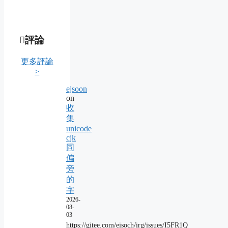
評論
更多評論
>
ejsoon
on
收
集
unicode
cjk
同
偏
旁
的
字
2026-
08-
03
https://gitee.com/eisoch/irg/issues/I5FR1Q