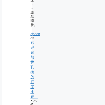
流
下
js
遊
戲
開
發。
ejsoon
on
歡
迎
參
加
尹
卂
搞
的
打
字
比
賽！
2026-
07-