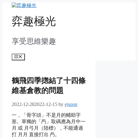
Skip
to
content
弈趣極光
享受思維樂趣
Menu
鶴飛四季揔結了十四條
維基倉教的問題
2022-12-28
2022-12-15
by
ejsoon
一，「骨字頭」不是月的輔助字
形。單獨的「冎」取碼應為月中一
月 或 月弓月（陸標），不能通過
打 月月 直接打出 冎。