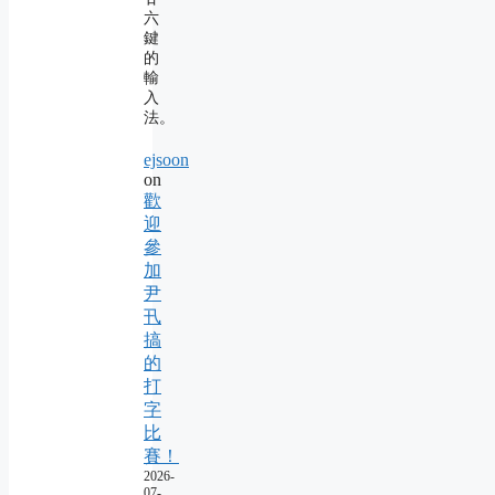
六
鍵
的
輸
入
法。
ejsoon
on
歡
迎
參
加
尹
卂
搞
的
打
字
比
賽！
2026-
07-