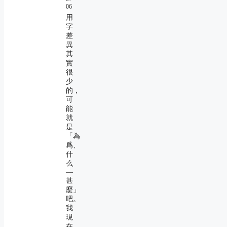
06
用
字
差
異
其
實
很
少
的，
可
能
就
是
「為
爲、
什
么
―
甚
麼」
吧。
我
現
在