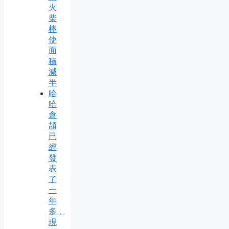
火
柴
棒
使
面
積
減
半
哈
哈
倉
頡
已
經
發
表
了
一
年
多，
現