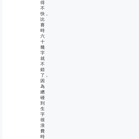
得
不
快，
比
賽
時
六
十
幾
字
就
不
錯
了，
因
為
總
碰
到
生
字
很
浪
費
時