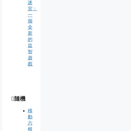
迷
宮：
一
個
全
新
的
益
智
遊
戲
隨機
移
動
六
根