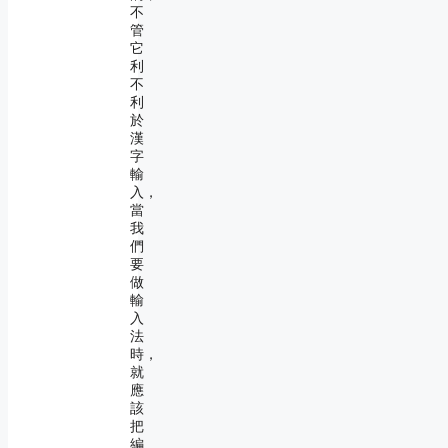
不
管
它
利
不
利
於
漢
字
輸
入，
當
我
們
要
做
輸
入
法
時，
就
應
該
把
編