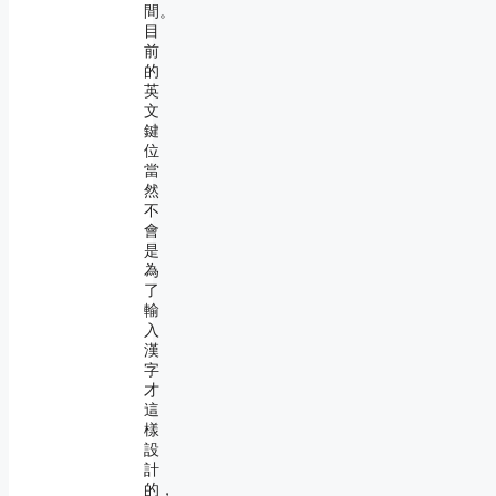
間。
目
前
的
英
文
鍵
位
當
然
不
會
是
為
了
輸
入
漢
字
才
這
樣
設
計
的，