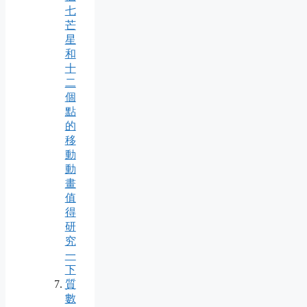
七
芒
星
和
十
二
個
點
的
移
動
動
畫
值
得
研
究
一
下
質
數