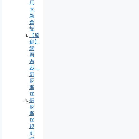
用
大
新
倉
頡
【原
創】
網
頁
遊
戲：
哥
尼
斯
堡
哥
尼
斯
堡
規
則