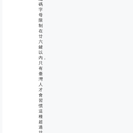
碼
字
母
限
制
在
廿
六
鍵
以
內，
只
有
臺
灣
人
才
會
習
慣
這
種
超
過
廿