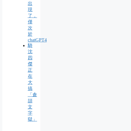
出
現
了，
僅
次
於
chatGPT4
騎
沈
四
傑
正
在
大
搞
「倉
頡
文
字
獄」