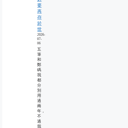
要
再
存
於
世
2026-
07-
06
五
筆
和
鄭
碼
我
都
分
別
用
過
兩
年，
不
過
我