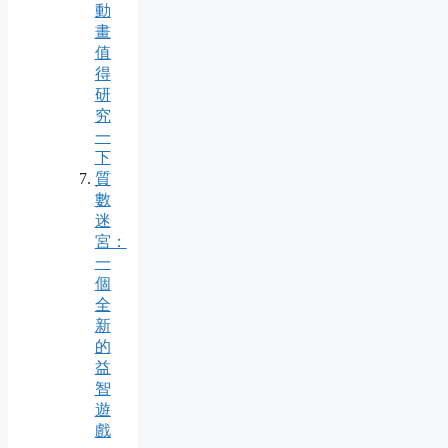
動
畫
值
得
研
究
一
下
質
數
迷
宮：
一
個
全
新
的
益
智
遊
戲