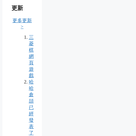
更新
更多更新
>
三
菱
棋
網
頁
遊
戲
哈
哈
倉
頡
已
經
發
表
了