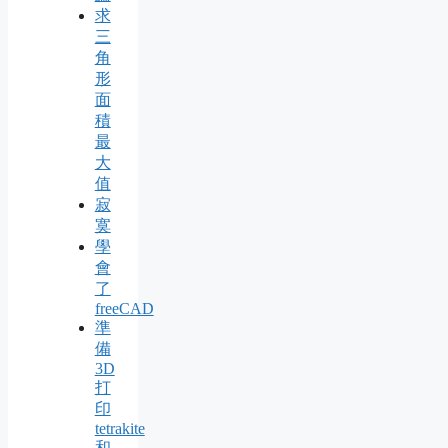
求
三
角
形
面
積
最
大
值
寂
寞
學
會
了
freeCAD
準
備
3D
打
印
tetrakite
和