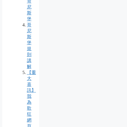
哥
尼
斯
堡
哥
尼
斯
堡
規
則
講
解
【重
大
喜
訊】
我
為
歌
狂
網
頁