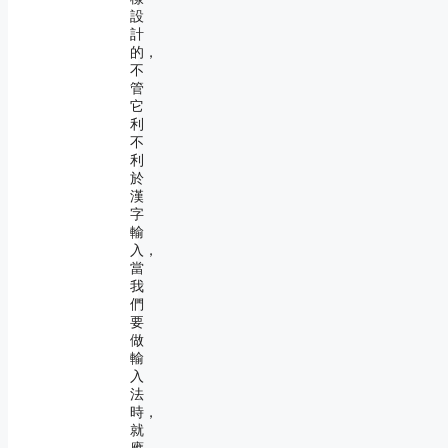
設
計
的，
不
管
它
利
不
利
於
漢
字
輸
入，
當
我
們
要
做
輸
入
法
時，
就