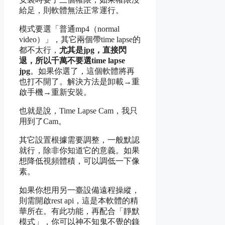
給足，則軟體無法正常運行。
模式要選「普通mp4（normal
video）」，其它兩個帶time lapse的
都不太行
，
尤其是jpg，直接閃
退，所以千萬不要選time lapse
jpg
。如果你選了，這個軟體將再
也打不開了。解決方法是卸載→重
啟手機→重新安裝。
也就是說，Time Lapse Cam，我只
用到了Cam。
其它設置根據需要調整，一般默認
就行，除非你知道它的意義。如果
想降低視頻體積，可以調低一下像
素。
如果你想用另一臺設備遠程操縱，
則需開啟rest api，這是本軟體的精
華所在。有此功能，再配合「靜默
模式」，你可以神不知鬼不覺的錄