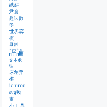
總結
尹倉
趣味數
學
世界弈
棋
原創
評論
文本處
理
原創弈
棋
ichirou
svg動
畫
小工具