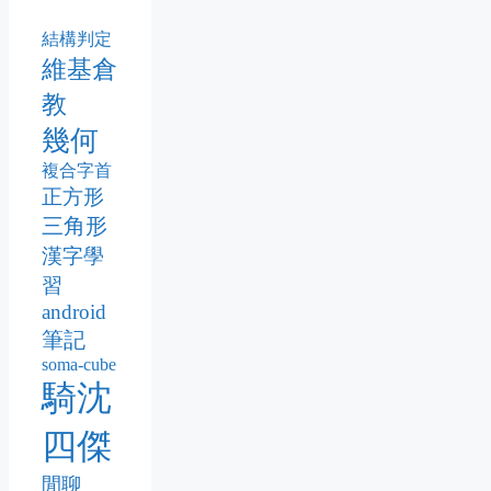
結構判定
維基倉
教
幾何
複合字首
正方形
三角形
漢字學
習
android
筆記
soma-cube
騎沈
四傑
閒聊