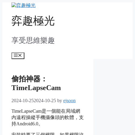
Skip
to
content
弈趣極光
享受思維樂趣
Menu
偷拍神器：
TimeLapseCam
2024-10-25
2024-10-25
by
ejsoon
TimeLapseCam是一個能在局域網
內遠程操縱手機攝像頭的軟體，支
持Android6.0。
安裝時要了三個權限，如果權限沒