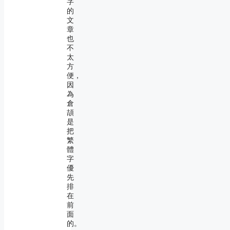
字
的
文
章
也
不
太
方
便，
因
為
倉
頡
是
把
繁
體
字
優
先
排
在
前
面
的。