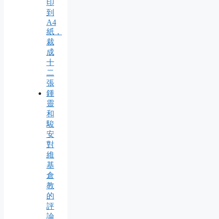
印
到
A4
紙，
裁
成
十
二
張
鍾
靈
和
駿
安
對
維
基
倉
教
的
評
論