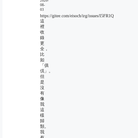
2026-
08-
03
https://gitee.com/eisoch/irg/issues/I5FR1Q
這
裡
收
錄
更
全，
比
如
「俱
倶」。
但
是
沒
有
像
我
這
樣
歸
類。
我
有