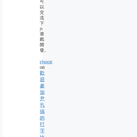
可
以
交
流
下
js
遊
戲
開
發。
ejsoon
on
歡
迎
參
加
尹
卂
搞
的
打
字