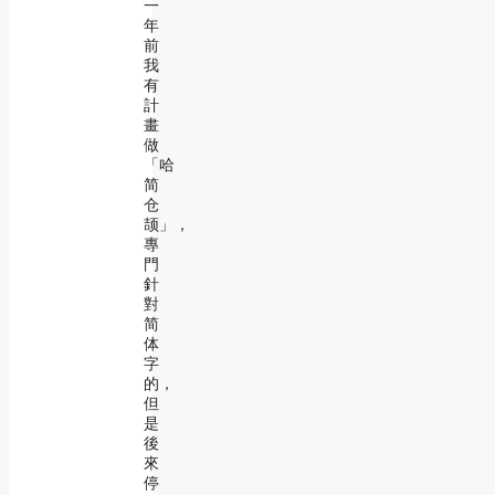
一
年
前
我
有
計
畫
做
「哈
简
仓
颉」，
專
門
針
對
简
体
字
的，
但
是
後
來
停