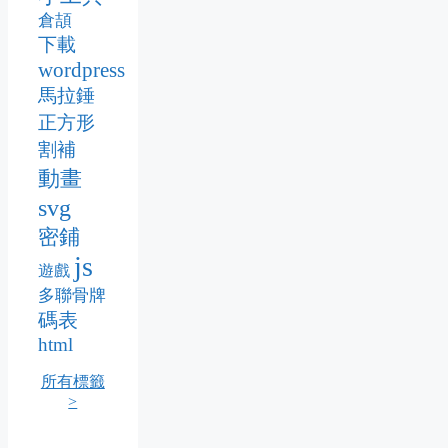
倉頡
下載
wordpress
馬拉錘
正方形
割補
動畫
svg
密鋪
js
遊戲
多聯骨牌
碼表
html
所有標籤
>