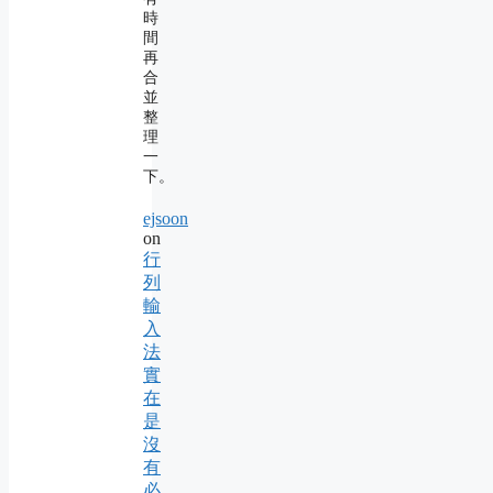
時
間
再
合
並
整
理
一
下。
ejsoon
on
行
列
輸
入
法
實
在
是
沒
有
必