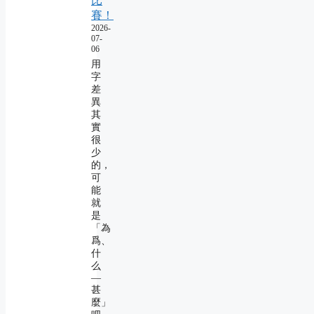
比
賽！
2026-
07-
06
用
字
差
異
其
實
很
少
的，
可
能
就
是
「為
爲、
什
么
―
甚
麼」