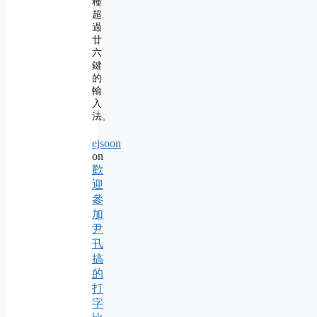
種
超
過
廿
六
鍵
的
輸
入
法。
ejsoon
on
歡
迎
參
加
尹
卂
搞
的
打
字