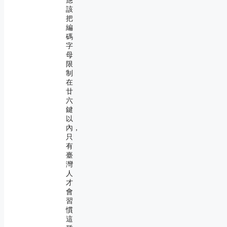
應
該
把
編
碼
字
母
限
制
在
廿
六
鍵
以
內，
只
有
臺
灣
人
才
會
習
慣
這