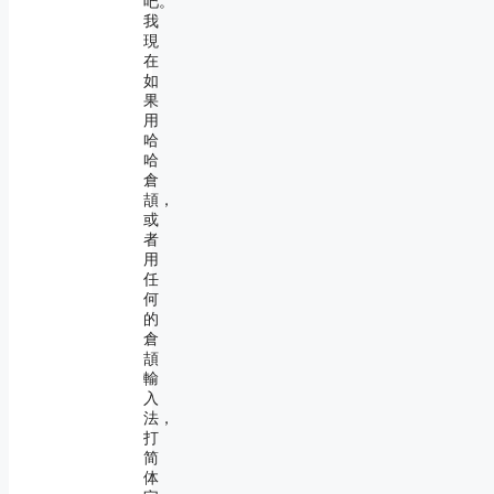
吧。
我
現
在
如
果
用
哈
哈
倉
頡，
或
者
用
任
何
的
倉
頡
輸
入
法，
打
简
体