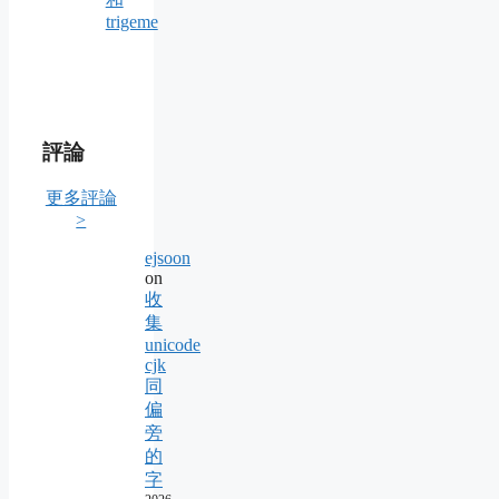
trigeme
評論
更多評論
>
ejsoon
on
收
集
unicode
cjk
同
偏
旁
的
字