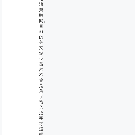
浪
費
時
間。
目
前
的
英
文
鍵
位
當
然
不
會
是
為
了
輸
入
漢
字
才
這
樣