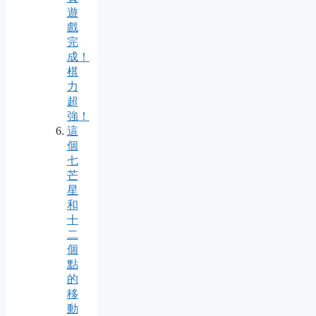
遊
戲
完
成！
棋
力
超
強！
這
個
七
芒
星
和
十
二
個
點
的
移
動