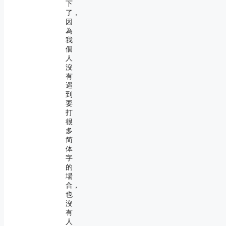
下
了，
因
為
我
個
人
沒
有
遇
到
要
打
很
多
简
体
字
的
場
合，
也
沒
有
人