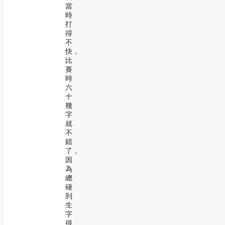
當
時
打
得
不
快，
比
賽
時
六
十
幾
字
就
不
錯
了，
因
為
總
碰
到
生
字
很