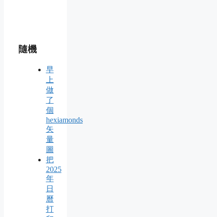
隨機
早
上
做
了
個
hexiamonds
矢
量
圖
把
2025
年
日
曆
打