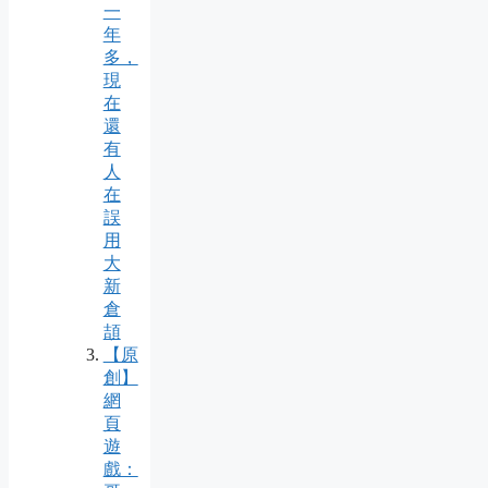
一
年
多，
現
在
還
有
人
在
誤
用
大
新
倉
頡
【原
創】
網
頁
遊
戲：