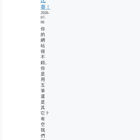
比
賽！
2026-
07-
06
你
的
網
站
很
不
錯。
你
是
用
五
筆
還
是
其
它？
有
空
我
們