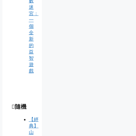
數
迷
宮：
一
個
全
新
的
益
智
遊
戲
隨機
【經
典】
山