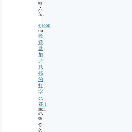
輸
入
法。
ejsoon
on
歡
迎
參
加
尹
卂
搞
的
打
字
比
賽！
2026-
07-
06
你
的