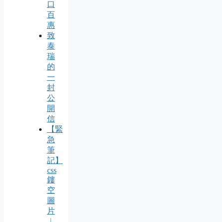
口
百
惠
致
泰
瑞
的
一
封
公
開
信
【緊
急
筆
記】
css
鏤
空
圖
片
︱