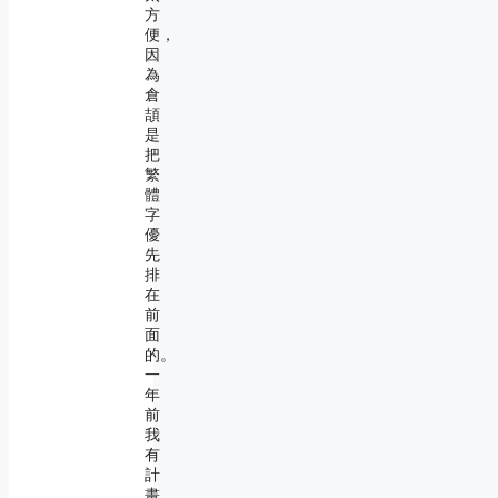
方
便，
因
為
倉
頡
是
把
繁
體
字
優
先
排
在
前
面
的。
一
年
前
我
有
計
畫