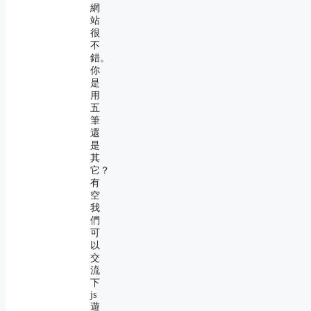
網
站
很
不
錯。
你
是
用
五
筆
還
是
其
它？
有
空
我
們
可
以
交
流
下
js
遊