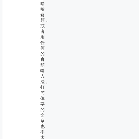
哈
哈
倉
頡，
或
者
用
任
何
的
倉
頡
輸
入
法，
打
简
体
字
的
文
章
也
不
太