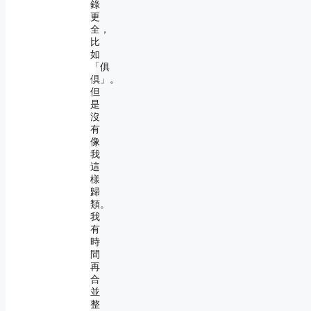
錄
更
全，
比
如
「俱
倶」。
但
是
沒
有
像
我
這
樣
歸
類。
我
有
時
間
再
合
並
整