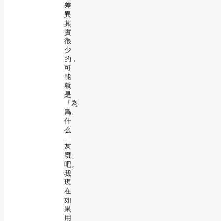
差
異
其
實
很
少
的，
可
能
就
是
「為
爲、
什
么
―
甚
麼」
吧。
我
現
在
如
果
用