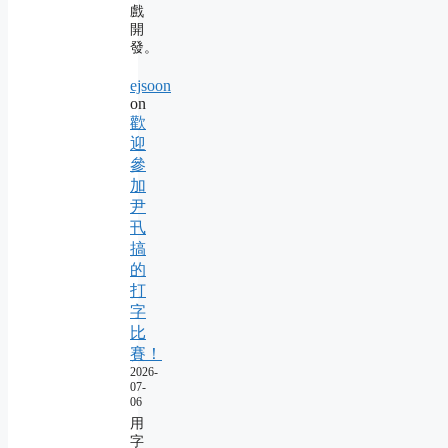
戲
開
發。
ejsoon
on
歡
迎
參
加
尹
卂
搞
的
打
字
比
賽！
2026-
07-
06
用
字