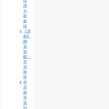
誤
用
大
新
倉
頡
【原
創】
網
頁
遊
戲：
哥
尼
斯
堡
哥
尼
斯
堡
規
則