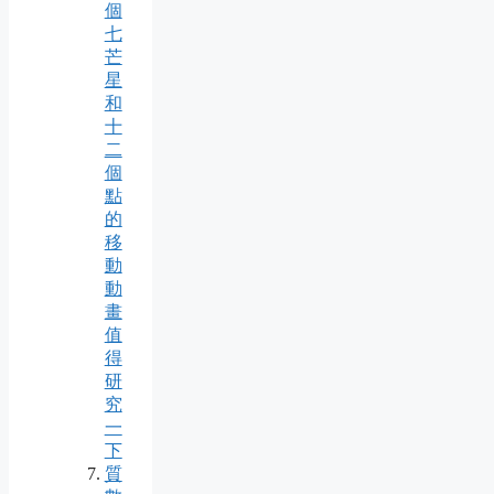
個
七
芒
星
和
十
二
個
點
的
移
動
動
畫
值
得
研
究
一
下
質