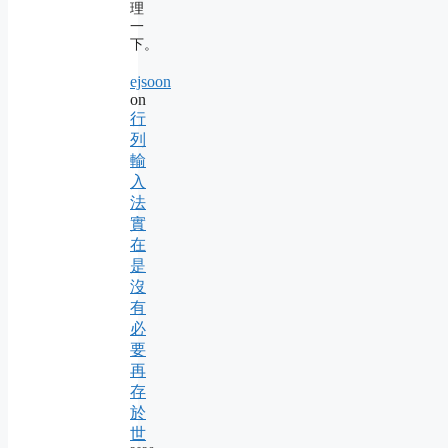
理
一
下。
ejsoon
on
行
列
輸
入
法
實
在
是
沒
有
必
要
再
存
於
世