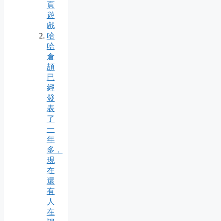
頁
遊
戲
哈
哈
倉
頡
已
經
發
表
了
一
年
多，
現
在
還
有
人
在