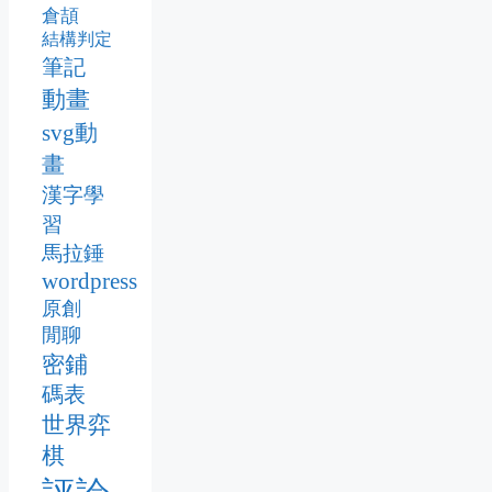
倉頡
結構判定
筆記
動畫
svg動
畫
漢字學
習
馬拉錘
wordpress
原創
閒聊
密鋪
碼表
世界弈
棋