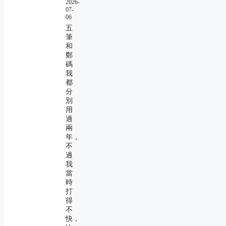
2026-
07-
06
五
筆
和
鄭
碼
我
都
分
別
用
過
兩
年，
不
過
我
當
時
打
得
不
快，