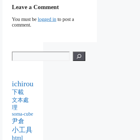
Leave a Comment
You must be
logged in
to post a
comment.
ichirou
下載
文本處
理
soma-cube
尹倉
小工具
html