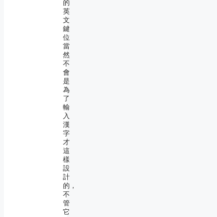
的
英
文
鍵
位
當
然
不
會
是
為
了
輸
入
漢
字
才
這
樣
設
計
的，
不
管
它