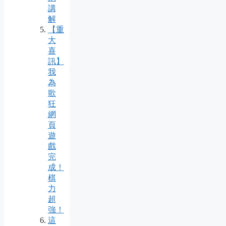
講
解
【重
大
喜
訊】
我
為
歌
狂
網
頁
遊
戲
完
成！
棋
力
超
強！
這