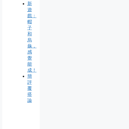
新
遊
戲：
帽
子
和
烏
龜，
感
覺
能
成！
簡
評
覆
搭
論