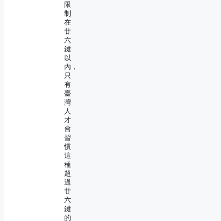
限
制
在
廿
六
鍵
以
內，
只
有
臺
灣
人
才
會
習
慣
這
種
超
過
廿
六
鍵
的