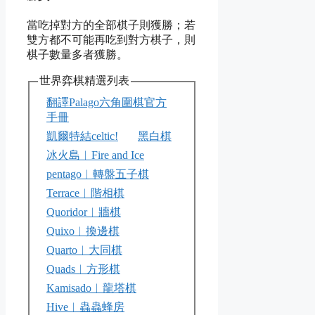
當吃掉對方的全部棋子則獲勝；若
雙方都不可能再吃到對方棋子，則
棋子數量多者獲勝。
世界弈棋精選列表
翻譯Palago六角圍棋官方
手冊
凱爾特結celtic!
黑白棋
冰火島︱Fire and Ice
pentago︱轉盤五子棋
Terrace︱階相棋
Quoridor︱牆棋
Quixo︱換邊棋
Quarto︱大同棋
Quads︱方形棋
Kamisado︱龍塔棋
Hive︱蟲蟲蜂房