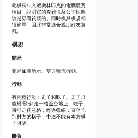
此棋長年入選奧林匹克的電腦競賽
項目，說明它的複雜性及公平性應
該是毋庸質疑的。同時棋具棋規都
很簡單，因此非常適合親朋好友遊
戲。
棋規
開局
開局如圖所示。雙方輪流行動。
行動
有兩種行動：走子和吃子。走子只
能横/豎/斜走一格至空地上。吃子
時可走任意格，經過弧線，直至吃
到對方的棋子，中途不能有本方棋
子阻隔。
勝負