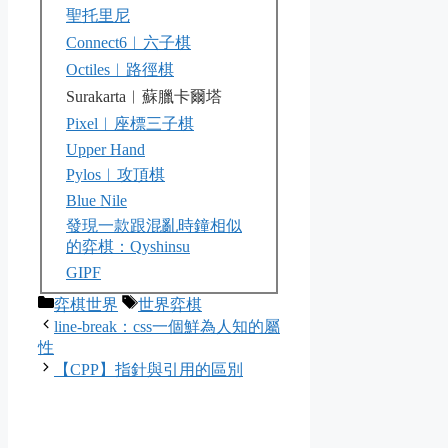
聖托里尼
Connect6︱六子棋
Octiles︱路徑棋
Surakarta︱蘇臘卡爾塔
Pixel︱座標三子棋
Upper Hand
Pylos︱攻頂棋
Blue Nile
發現一款跟混亂時鐘相似
的弈棋：Qyshinsu
GIPF
Categories
Tags
弈棋世界
世界弈棋
line-break：css一個鮮為人知的屬
性
【CPP】指針與引用的區別