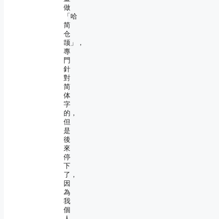
做
「哈
简
仓
颉」，
專
門
針
對
简
体
字
的，
但
是
後
來
停
下
了，
因
為
我
個
人