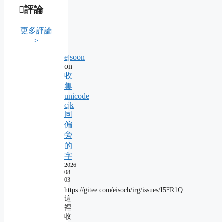
評論
更多評論
>
ejsoon
on
收
集
unicode
cjk
同
偏
旁
的
字
2026-
08-
03
https://gitee.com/eisoch/irg/issues/I5FR1Q
這
裡
收