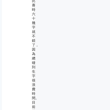
比
賽
時
六
十
幾
字
就
不
錯
了，
因
為
總
碰
到
生
字
很
浪
費
時
間。
目
前