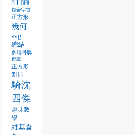
評論
複合字首
正方形
幾何
svg
總結
多聯骨牌
遊戲
正方形
割補
騎沈
四傑
趣味數
學
維基倉