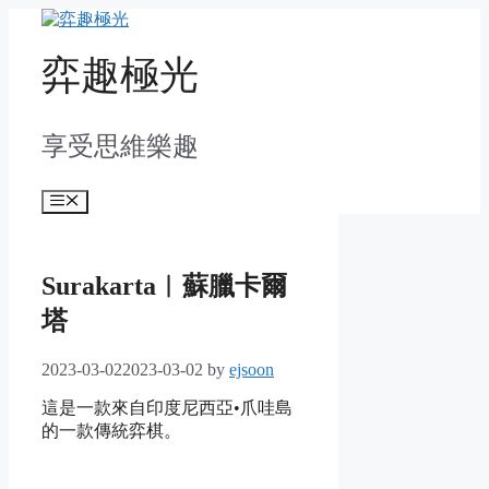
Skip
to
content
弈趣極光
享受思維樂趣
Menu
Surakarta︱蘇臘卡爾
塔
2023-03-02
2023-03-02
by
ejsoon
這是一款來自印度尼西亞•爪哇島
的一款傳統弈棋。