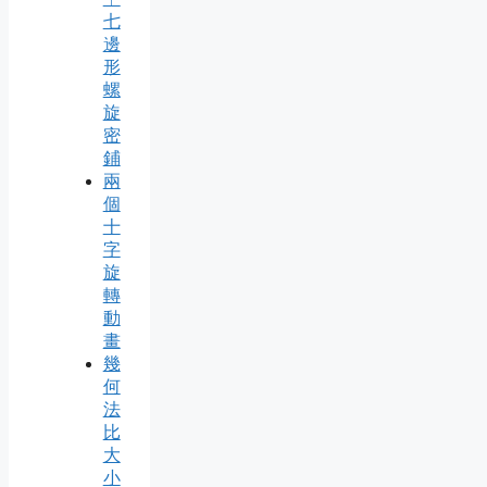
七
邊
形
螺
旋
密
鋪
兩
個
十
字
旋
轉
動
畫
幾
何
法
比
大
小