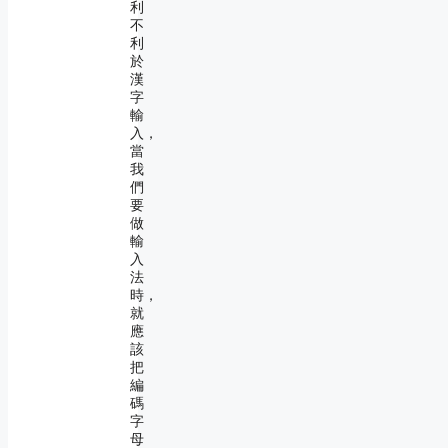
利
不
利
於
漢
字
輸
入，
當
我
們
要
做
輸
入
法
時，
就
應
該
把
編
碼
字
母